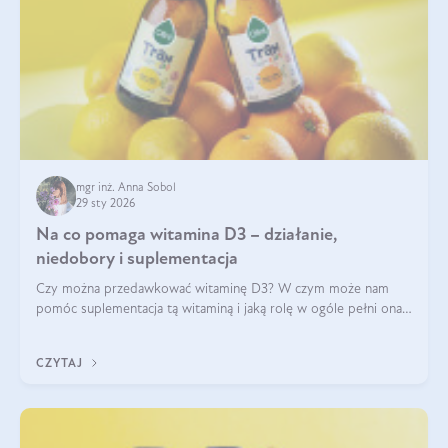
mgr inż. Anna Sobol
29 sty 2026
Na co pomaga witamina D3 – działanie,
niedobory i suplementacja
Czy można przedawkować witaminę D3? W czym może nam
pomóc suplementacja tą witaminą i jaką rolę w ogóle pełni ona
w naszym ciele? Powszechnie wiadomo, że jej przyjmowanie
zalecane jest jesienią i zimą, ale czy wiesz, dlaczego warto to
CZYTAJ
robić?