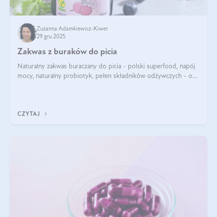
Zuzanna Adamkiewicz-Kiwer
29 gru 2025
Zakwas z buraków do picia
Naturalny zakwas buraczany do picia - polski superfood, napój
mocy, naturalny probiotyk, pełen składników odżywczych - o
zakwasie z buraka mówi się w samych superlatywach. Niektórzy
z Was usłyszeli o
CZYTAJ