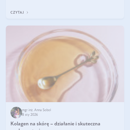
Do najczęstszych sygnałów należą utrata jędrności i
elastyczności skóry, bóle stawów, łamliwość paznokci oraz
CZYTAJ
osłabienie włosów.
mgr inż. Anna Sobol
8 sty 2026
Kolagen na skórę – działanie i skuteczna