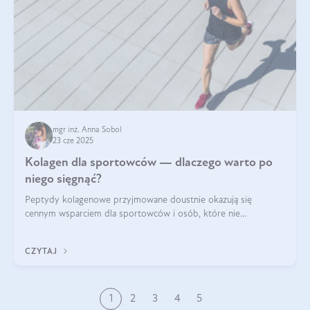
mgr inż. Anna Sobol
23 cze 2025
Kolagen dla sportowców — dlaczego warto po
niego sięgnąć?
Peptydy kolagenowe przyjmowane doustnie okazują się
cennym wsparciem dla sportowców i osób, które nie
wyobrażają sobie życia bez intensywnego ruchu.
CZYTAJ
1
2
3
4
5