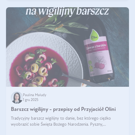
Paulina Maludy
1 gru 2025
Barszcz wigilijny - przepisy od Przyjaciół Olini
Tradycyjny barszcz wigilijny to danie, bez którego ciężko
wyobrazić sobie Święta Bożego Narodzenia. Pyszny,
aromatyczny, esencjonalny, pachnący grzybami, o pięknym