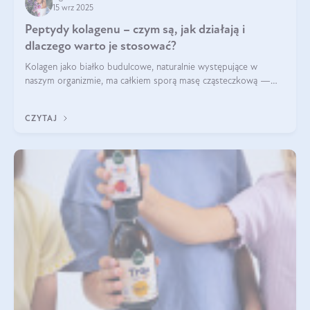
15 wrz 2025
Peptydy kolagenu – czym są, jak działają i
dlaczego warto je stosować?
Kolagen jako białko budulcowe, naturalnie występujące w
naszym organizmie, ma całkiem sporą masę cząsteczkową —
nawet do 300 kDa. Jeśli chcielibyśmy suplementować go w tej
formie, byłby trudno strawialny. Aby był lepiej przyswajalny i
CZYTAJ
bardziej biodostępny