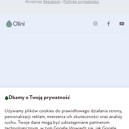
Akceptuję
Regulamin
i
Politykę prywatności
.
ul. Strzegomska 49
693 222 687
58-160 Świebodzice
Dbamy o Twoją prywatność
sklep@olini.pl
Polska
NIP 8860027066
Używamy plików cookies do prawidłowego działania strony,
REGON 890213034
personalizacji reklam, mierzenia ich skuteczności oraz analizy
ruchu. Twoje dane mogą być udostępniane partnerom
INFORMACJE
technologicznym, w tym Google (
dowiedz się, jak Google