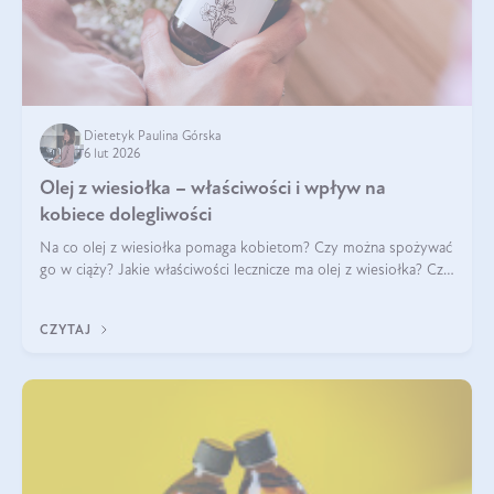
Dietetyk Paulina Górska
6 lut 2026
Olej z wiesiołka – właściwości i wpływ na
kobiece dolegliwości
Na co olej z wiesiołka pomaga kobietom? Czy można spożywać
go w ciąży? Jakie właściwości lecznicze ma olej z wiesiołka? Czy
jego skuteczność potwierdzają badania? Ile trzeba czekać na
efekty? Jaka jes
CZYTAJ