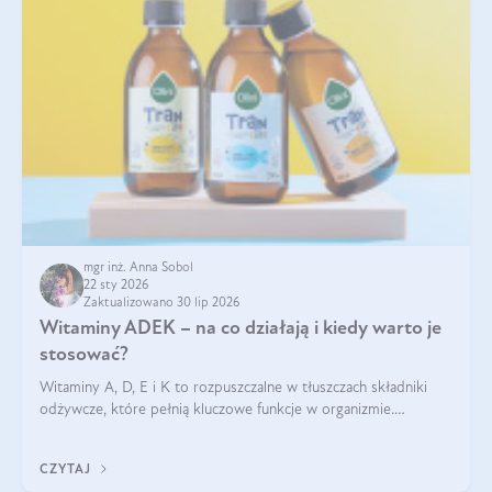
mgr inż. Anna Sobol
22 sty 2026
Zaktualizowano 30 lip 2026
Witaminy ADEK – na co działają i kiedy warto je
stosować?
Witaminy A, D, E i K to rozpuszczalne w tłuszczach składniki
odżywcze, które pełnią kluczowe funkcje w organizmie.
Wspierają zdrowie skóry i wzroku, odporność, prawidłową
krzepliwość krwi oraz mineralizację kości.
CZYTAJ