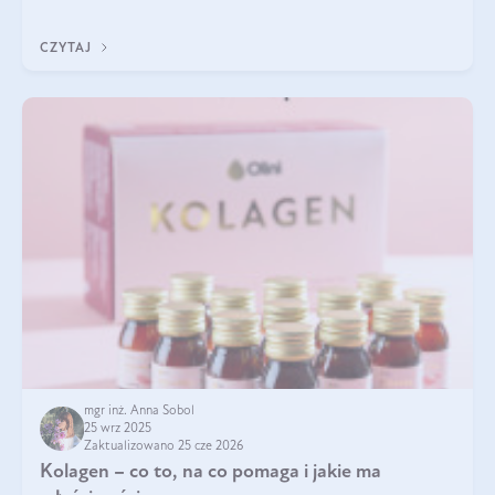
klarownym kolorze. W czym tkwi tajem
CZYTAJ
mgr inż. Anna Sobol
25 wrz 2025
Zaktualizowano 25 cze 2026
Kolagen – co to, na co pomaga i jakie ma