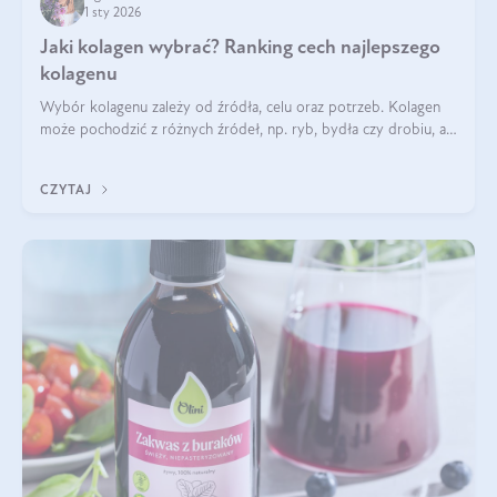
1 sty 2026
Jaki kolagen wybrać? Ranking cech najlepszego
kolagenu
Wybór kolagenu zależy od źródła, celu oraz potrzeb. Kolagen
może pochodzić z różnych źródeł, np. ryb, bydła czy drobiu, a
każdy typ ma swoje unikatowe właściwości. Dla skóry najlepiej
sprawdza się kolagen rybi, a dla wspierania stawów — kolagen
CZYTAJ
bydlęcy.