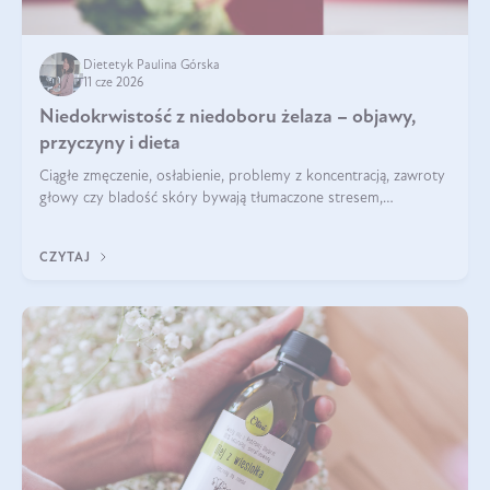
Dietetyk Paulina Górska
11 cze 2026
Niedokrwistość z niedoboru żelaza – objawy,
przyczyny i dieta
Ciągłe zmęczenie, osłabienie, problemy z koncentracją, zawroty
głowy czy bladość skóry bywają tłumaczone stresem,
przepracowaniem lub niedoborem snu. Tymczasem ich
przyczyną może być niedokrwistość z niedoboru żelaza.
CZYTAJ