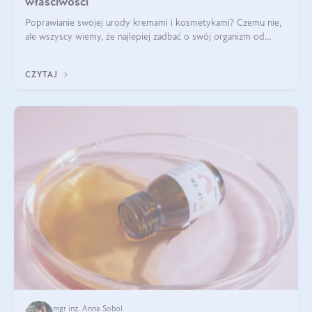
właściwości
Poprawianie swojej urody kremami i kosmetykami? Czemu nie,
ale wszyscy wiemy, że najlepiej zadbać o swój organizm od
wewnątrz — to solidna podstawa do tego, by nasz wygląd
zewnętrzny prezentował się zdrowo i atrakcyjnie. Stosowanie
CZYTAJ
wysokiej jakości suplem
mgr inż. Anna Sobol