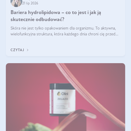
21 lip 2026
Bariera hydrolipidowa – co to jest i jak ją
skutecznie odbudować?
Skóra nie jest tylko opakowaniem dla organizmu. To aktywna,
wielofunkcyjna struktura, która każdego dnia chroni cię przed
utratą wody, wahaniami temperatury i czynnikami
środowiskowymi. Jednym z jej kluczowych elementów jest
CZYTAJ
bariera hydrolipidowa.