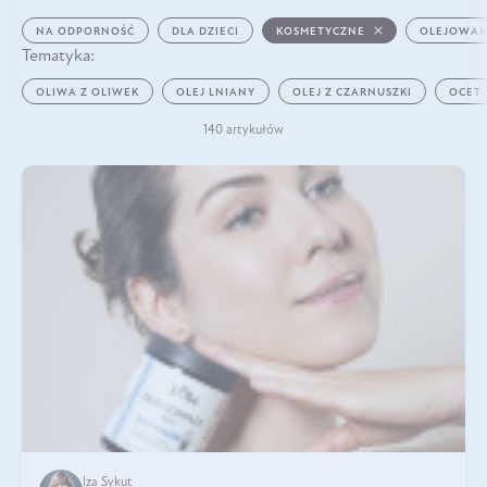
NA ODPORNOŚĆ
DLA DZIECI
KOSMETYCZNE
OLEJOWAN
Tematyka:
OLIWA Z OLIWEK
OLEJ LNIANY
OLEJ Z CZARNUSZKI
OCET
140 artykułów
Iza Sykut