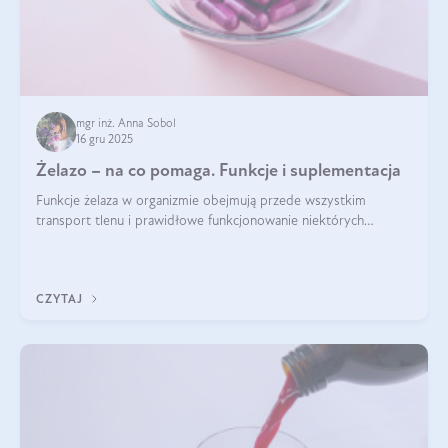
mgr inż. Anna Sobol
16 gru 2025
Żelazo – na co pomaga. Funkcje i suplementacja
Funkcje żelaza w organizmie obejmują przede wszystkim
transport tlenu i prawidłowe funkcjonowanie niektórych
enzymów. Żelazo odpowiada też za działanie układu
immunologicznego i nerwowego, szczególnie na wczesnym
etapie życia.
CZYTAJ