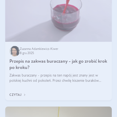
Zuzanna Adamkiewicz-Kiwer
8 gru 2025
Przepis na zakwas buraczany - jak go zrobić krok
po kroku?
Zakwas buraczany - przepis na ten napój jest znany jest w
polskiej kuchni od pokoleń. Przez chwilę kiszenie buraków
czerwonych zostało zapomniane, by w ostatnim czasie powrócić
na fali popularności na
CZYTAJ