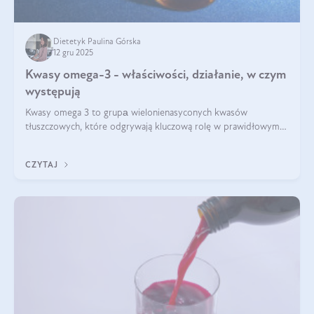
Dietetyk Paulina Górska
12 gru 2025
Kwasy omega-3 - właściwości, działanie, w czym
występują
Kwasy omega 3 to grupа wielonienasyconych kwasów
tłuszczowych, które odgrywają kluczową rolę w prawidłowym
funkcjonowaniu organizmu – wspierają pracę serca, mózgu i
układu odpornościowego.
CZYTAJ