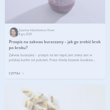
Zuzanna Adamkiewicz-Kiwer
8 gru 2025
Przepis na zakwas buraczany - jak go zrobić krok
po kroku?
Zakwas buraczany - przepis na ten napój jest znany jest w
polskiej kuchni od pokoleń. Przez chwilę kiszenie buraków
czerwonych zostało zapomniane, by w ostatnim czasie powrócić
na fali popularności na
CZYTAJ