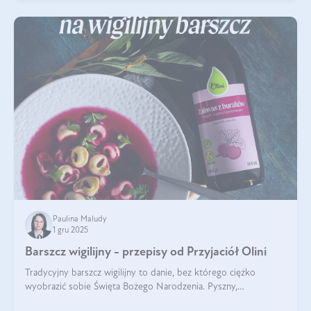
Paulina Maludy
1 gru 2025
Barszcz wigilijny - przepisy od Przyjaciół Olini
Tradycyjny barszcz wigilijny to danie, bez którego ciężko
wyobrazić sobie Święta Bożego Narodzenia. Pyszny,
aromatyczny, esencjonalny, pachnący grzybami, o pięknym