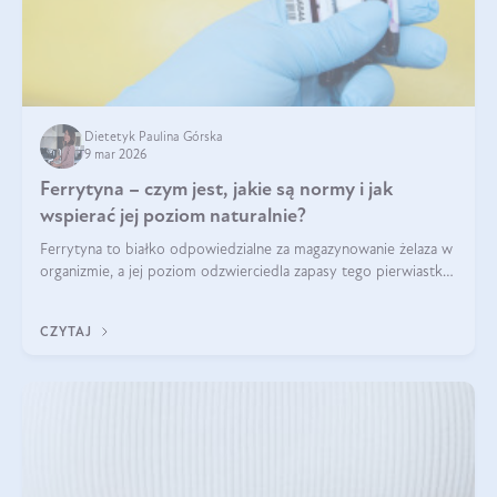
Dietetyk Paulina Górska
9 mar 2026
Ferrytyna – czym jest, jakie są normy i jak
wspierać jej poziom naturalnie?
Ferrytyna to białko odpowiedzialne za magazynowanie żelaza w
organizmie, a jej poziom odzwierciedla zapasy tego pierwiastka.
Warto dowiedzieć się więcej na jej temat, ponieważ niedobór
ferrytyny daje objawy, które mogą utrudniać codzienne
CZYTAJ
funkcjonowanie (