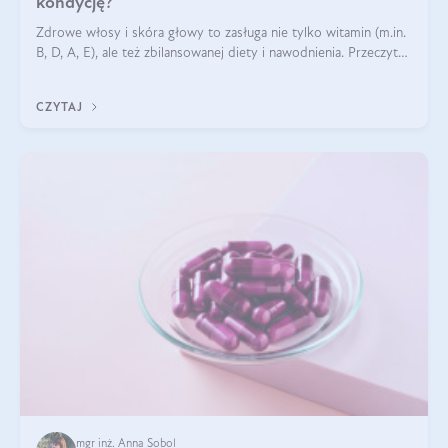
kondycję?
Zdrowe włosy i skóra głowy to zasługa nie tylko witamin (m.in.
B, D, A, E), ale też zbilansowanej diety i nawodnienia. Przeczytaj
nasz artykuł i dowiedz się, które składniki najskuteczniej hamują
wypadanie włosów.
CZYTAJ
mgr inż. Anna Sobol