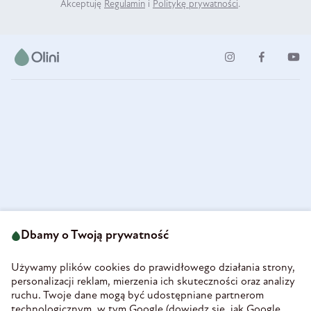
Akceptuję
Regulamin
i
Politykę prywatności
.
ul. Strzegomska 49
693 222 687
58-160 Świebodzice
Dbamy o Twoją prywatność
sklep@olini.pl
Polska
NIP 8860027066
Używamy plików cookies do prawidłowego działania strony,
REGON 890213034
personalizacji reklam, mierzenia ich skuteczności oraz analizy
ruchu. Twoje dane mogą być udostępniane partnerom
INFORMACJE
technologicznym, w tym Google (
dowiedz się, jak Google