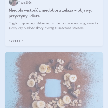
11 cze 2026
Niedokrwistość z niedoboru żelaza – objawy,
przyczyny i dieta
Ciągłe zmęczenie, osłabienie, problemy z koncentracją, zawroty
głowy czy bladość skóry bywają tłumaczone stresem,
przepracowaniem lub niedoborem snu. Tymczasem ich
przyczyną może być niedokrwistość z niedoboru żelaza.
CZYTAJ