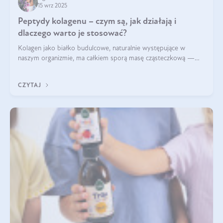
15 wrz 2025
Peptydy kolagenu – czym są, jak działają i
dlaczego warto je stosować?
Kolagen jako białko budulcowe, naturalnie występujące w
naszym organizmie, ma całkiem sporą masę cząsteczkową —
nawet do 300 kDa. Jeśli chcielibyśmy suplementować go w tej
formie, byłby trudno strawialny. Aby był lepiej przyswajalny i
CZYTAJ
bardziej biodostępny