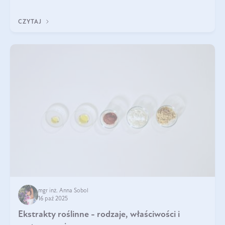
klarownym kolorze. W czym tkwi tajem
CZYTAJ
mgr inż. Anna Sobol
16 paź 2025
Ekstrakty roślinne - rodzaje, właściwości i