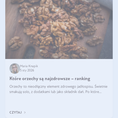
Maria Knapik
5 sty 2026
Które orzechy są najzdrowsze – ranking
Orzechy to nieodłączny element zdrowego jadłospisu. Świetnie
smakują solo, z dodatkami lub jako składnik dań. Po które
orzechy warto sięgać zamiast niezdrowej przekąski? Dowiesz
się z tego tekstu!
CZYTAJ