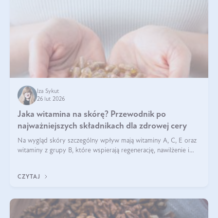
Iza Sykut
26 lut 2026
Jaka witamina na skórę? Przewodnik po
najważniejszych składnikach dla zdrowej cery
Na wygląd skóry szczególny wpływ mają witaminy A, C, E oraz
witaminy z grupy B, które wspierają regenerację, nawilżenie i
ochronę przed stresem oksydacyjnym. Odpowiednia podaż
tych witamin wspiera elastyczność skóry i jej naturalny blask.
CZYTAJ