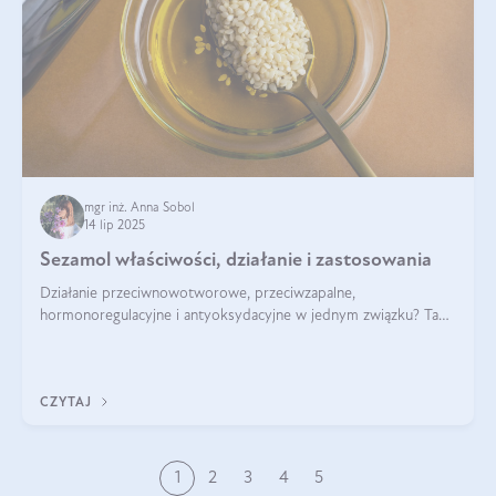
mgr inż. Anna Sobol
14 lip 2025
Sezamol właściwości, działanie i zastosowania
Działanie przeciwnowotworowe, przeciwzapalne,
hormonoregulacyjne i antyoksydacyjne w jednym związku? Tak
— to właśnie natura sezamolu, który obecny jest w oleju
sezamowym. Dowiedz się, dlaczego warto wprowadzić go do
swojej diety — być może to pierwsza ok
CZYTAJ
1
2
3
4
5