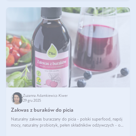
Zuzanna Adamkiewicz-Kiwer
29 gru 2025
Zakwas z buraków do picia
Naturalny zakwas buraczany do picia - polski superfood, napój
mocy, naturalny probiotyk, pełen składników odżywczych - o
zakwasie z buraka mówi się w samych superlatywach. Niektórzy