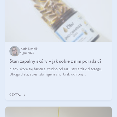
Maria Knapik
4 gru 2025
Stan zapalny skóry – jak sobie z nim poradzić?
Kiedy skóra się buntuje, trudno od razu stwierdzić dlaczego.
Uboga dieta, stres, zła higiena snu, brak ochrony
przeciwsłonecznej – powodów nasilenia stanów zapalnych może
być wiele. Jak poradzić sobie z ich przyczynami i skutkami?
CZYTAJ