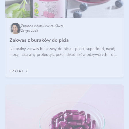
Zuzanna Adamkiewicz-Kiwer
29 gru 2025
Zakwas z buraków do picia
Naturalny zakwas buraczany do picia - polski superfood, napój
mocy, naturalny probiotyk, pełen składników odżywczych - o
zakwasie z buraka mówi się w samych superlatywach. Niektórzy
z Was usłyszeli o
CZYTAJ