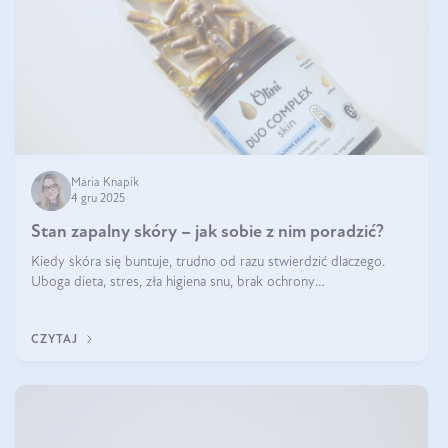
Maria Knapik
4 gru 2025
Stan zapalny skóry – jak sobie z nim poradzić?
Kiedy skóra się buntuje, trudno od razu stwierdzić dlaczego.
Uboga dieta, stres, zła higiena snu, brak ochrony
przeciwsłonecznej – powodów nasilenia stanów zapalnych może
być wiele. Jak poradzić sobie z ich przyczynami i skutkami?
CZYTAJ