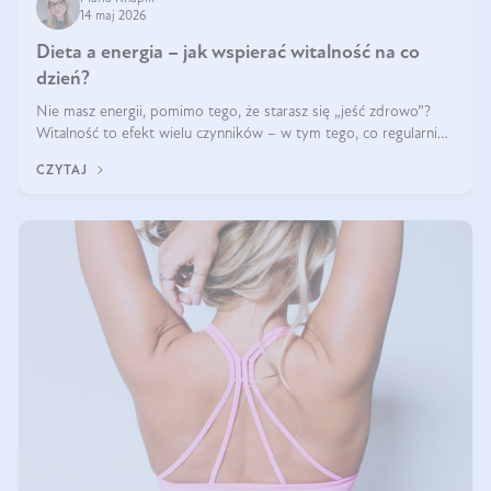
14 maj 2026
Dieta a energia – jak wspierać witalność na co
dzień?
Nie masz energii, pomimo tego, że starasz się „jeść zdrowo”?
Witalność to efekt wielu czynników – w tym tego, co regularnie
ląduje na talerzu. Zapotrzebowanie na składniki odżywcze różni
CZYTAJ
się w zależności od osoby