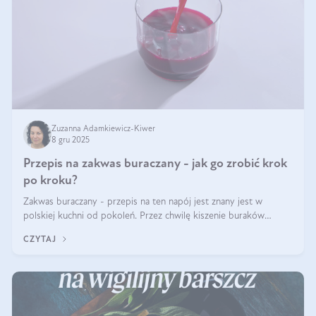
Zuzanna Adamkiewicz-Kiwer
8 gru 2025
Przepis na zakwas buraczany - jak go zrobić krok
po kroku?
Zakwas buraczany - przepis na ten napój jest znany jest w
polskiej kuchni od pokoleń. Przez chwilę kiszenie buraków
czerwonych zostało zapomniane, by w ostatnim czasie powrócić
CZYTAJ
na fali popularności na