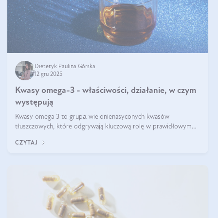
Dietetyk Paulina Górska
12 gru 2025
Kwasy omega-3 - właściwości, działanie, w czym
występują
Kwasy omega 3 to grupа wielonienasyconych kwasów
tłuszczowych, które odgrywają kluczową rolę w prawidłowym
funkcjonowaniu organizmu – wspierają pracę serca, mózgu i
CZYTAJ
układu odpornościowego.