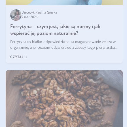
Dietetyk Paulina Górska
9 mar 2026
Ferrytyna – czym jest, jakie są normy i jak
wspierać jej poziom naturalnie?
Ferrytyna to białko odpowiedzialne za magazynowanie żelaza w
organizmie, a jej poziom odzwierciedla zapasy tego pierwiastka.
Warto dowiedzieć się więcej na jej temat, ponieważ niedobór
CZYTAJ
ferrytyny daje objawy, które mogą utrudniać codzienne
funkcjonowanie (