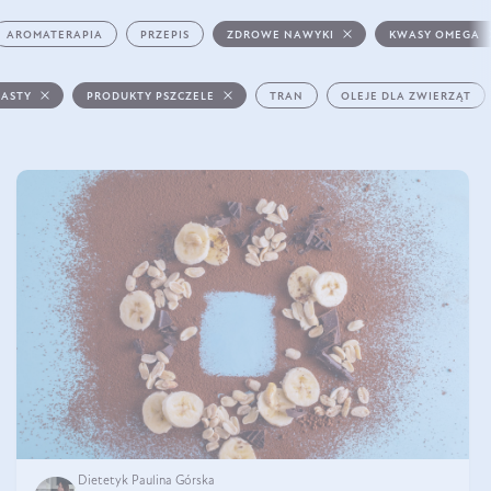
AROMATERAPIA
PRZEPIS
ZDROWE NAWYKI
KWASY OMEGA
PASTY
PRODUKTY PSZCZELE
TRAN
OLEJE DLA ZWIERZĄT
Dietetyk Paulina Górska