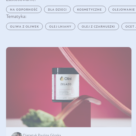
NA ODPORNOŚĆ
DLA DZIECI
KOSMETYCZNE
OLEJOWANIE
Tematyka:
OLIWA Z OLIWEK
OLEJ LNIANY
OLEJ Z CZARNUSZKI
OCET
Dietetyk Paulina Górska