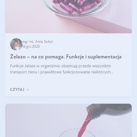
mgr inż. Anna Sobol
16 gru 2025
Żelazo – na co pomaga. Funkcje i suplementacja
Funkcje żelaza w organizmie obejmują przede wszystkim
transport tlenu i prawidłowe funkcjonowanie niektórych
enzymów. Żelazo odpowiada też za działanie układu
immunologicznego i nerwowego, szczególnie na wczesnym
CZYTAJ
etapie życia.