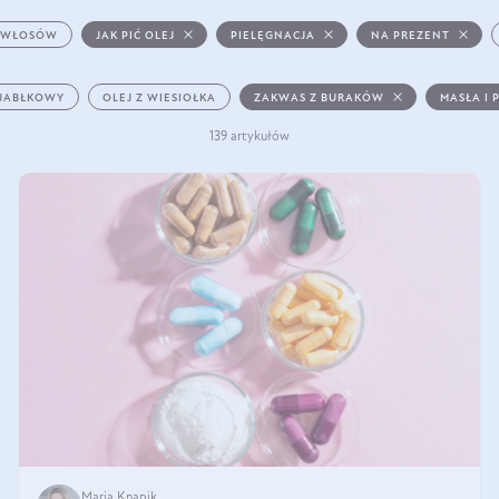
 WŁOSÓW
JAK PIĆ OLEJ
PIELĘGNACJA
NA PREZENT
 JABŁKOWY
OLEJ Z WIESIOŁKA
ZAKWAS Z BURAKÓW
MASŁA I 
139 artykułów
Maria Knapik