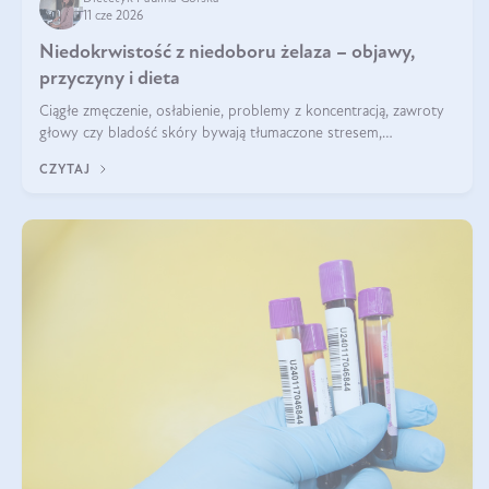
11 cze 2026
Niedokrwistość z niedoboru żelaza – objawy,
przyczyny i dieta
Ciągłe zmęczenie, osłabienie, problemy z koncentracją, zawroty
głowy czy bladość skóry bywają tłumaczone stresem,
przepracowaniem lub niedoborem snu. Tymczasem ich przyczyną
CZYTAJ
może być niedokrwistość z niedoboru żelaza.