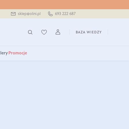
sklep@olini.pl
693 222 687
BAZA WIEDZY
lery
Promocje