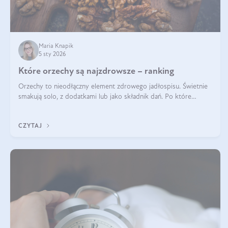
Maria Knapik
5 sty 2026
Które orzechy są najzdrowsze – ranking
Orzechy to nieodłączny element zdrowego jadłospisu. Świetnie
smakują solo, z dodatkami lub jako składnik dań. Po które
orzechy warto sięgać zamiast niezdrowej przekąski? Dowiesz się
z tego tekstu!
CZYTAJ