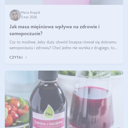
Maria Knapik
3 mar 2026
Jak masa mięśniowa wpływa na zdrowie i
samopoczucie?
Czy to możliwe, żeby duży obwód bicepsa równał się dobremu
samopoczuciu i zdrowiu? Choć jedno nie wynika z drugiego, to
jest między nimi powiązanie – masa mięśniowa może znacznie
CZYTAJ
poprawić jakość życia. W jaki sposób? W tym wpisie wszystko
wyjaśnimy.