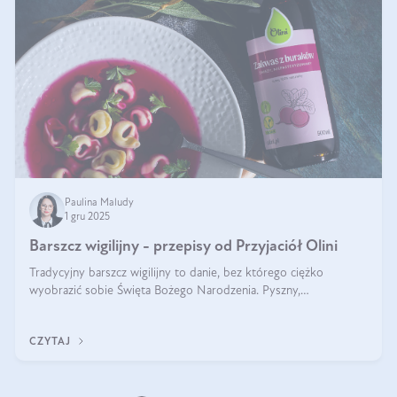
Paulina Maludy
1 gru 2025
Barszcz wigilijny - przepisy od Przyjaciół Olini
Tradycyjny barszcz wigilijny to danie, bez którego ciężko
wyobrazić sobie Święta Bożego Narodzenia. Pyszny,
aromatyczny, esencjonalny, pachnący grzybami, o pięknym
klarownym kolorze. W czym tkwi tajem
CZYTAJ