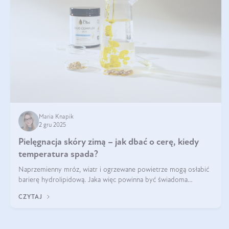
Maria Knapik
2 gru 2025
Pielęgnacja skóry zimą – jak dbać o cerę, kiedy
temperatura spada?
Naprzemienny mróz, wiatr i ogrzewane powietrze mogą osłabić
barierę hydrolipidową. Jaka więc powinna być świadoma
pielęgnacja w okresie chłodnych miesięcy?
CZYTAJ