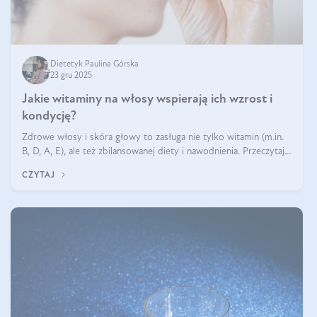
Dietetyk Paulina Górska
23 gru 2025
Jakie witaminy na włosy wspierają ich wzrost i
kondycję?
Zdrowe włosy i skóra głowy to zasługa nie tylko witamin (m.in.
B, D, A, E), ale też zbilansowanej diety i nawodnienia. Przeczytaj
nasz artykuł i dowiedz się, które składniki najskuteczniej hamują
CZYTAJ
wypadanie włosów.