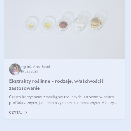
mgr inż. Anna Sobol
16 paź 2025
Ekstrakty roślinne - rodzaje, właściwości i
zastosowanie
Często korzystamy z wyciągów roślinnych: zarówno w celach
profilaktycznych, jak i leczniczych czy kosmetycznych. Ale czy
zastanawialiście się, na czym polega cały proces wydobywania
CZYTAJ
tych substancji z roślin?