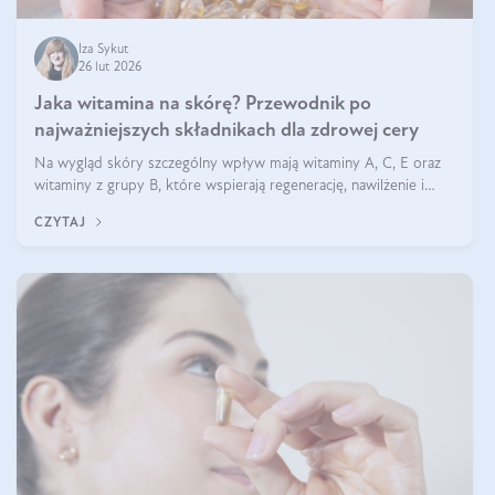
Iza Sykut
26 lut 2026
Jaka witamina na skórę? Przewodnik po
najważniejszych składnikach dla zdrowej cery
Na wygląd skóry szczególny wpływ mają witaminy A, C, E oraz
witaminy z grupy B, które wspierają regenerację, nawilżenie i
ochronę przed stresem oksydacyjnym. Odpowiednia podaż tych
CZYTAJ
witamin wspiera elastyczność skóry i jej naturalny blask.