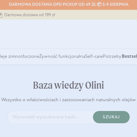
DARMOWA DOSTAWA DPD PICKUP OD 49 ZŁ 📦 3-9 SIERPNIA
Darmowa dostawa od 199 zł
leje zimnotłoczone
Żywność funkcjonalna
Self-care
Potrzeby
Bestsel
Baza wiedzy Olini
Wszystko o właściwościach i zastosowaniach naturalnych olejów
SZUKAJ