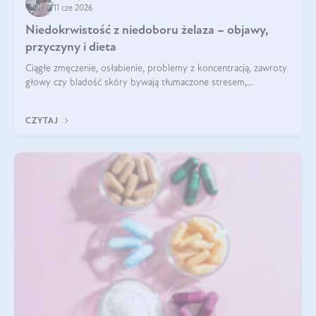
11 cze 2026
Niedokrwistość z niedoboru żelaza – objawy,
przyczyny i dieta
Ciągłe zmęczenie, osłabienie, problemy z koncentracją, zawroty
głowy czy bladość skóry bywają tłumaczone stresem,
przepracowaniem lub niedoborem snu. Tymczasem ich
przyczyną może być niedokrwistość z niedoboru żelaza.
CZYTAJ