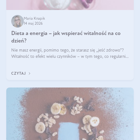
Maria Knapik
14 maj 2026
Dieta a energia – jak wspierać witalność na co
dzień?
Nie masz energii, pomimo tego, że starasz się „jeść zdrowo”?
Witalność to efekt wielu czynników – w tym tego, co regularnie
ląduje na talerzu. Zapotrzebowanie na składniki odżywcze różni
się w zależności od osoby
CZYTAJ