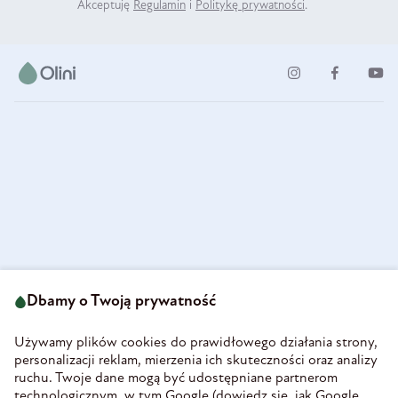
Akceptuję
Regulamin
i
Politykę prywatności
.
ul. Strzegomska 49
693 222 687
58-160 Świebodzice
Dbamy o Twoją prywatność
sklep@olini.pl
Polska
NIP 8860027066
Używamy plików cookies do prawidłowego działania strony,
REGON 890213034
personalizacji reklam, mierzenia ich skuteczności oraz analizy
ruchu. Twoje dane mogą być udostępniane partnerom
INFORMACJE
technologicznym, w tym Google (
dowiedz się, jak Google