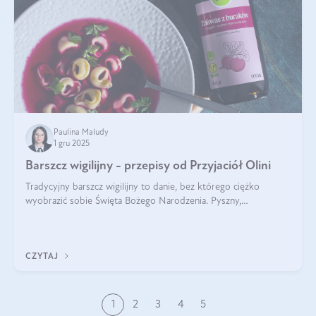
Paulina Maludy
1 gru 2025
Barszcz wigilijny - przepisy od Przyjaciół Olini
Tradycyjny barszcz wigilijny to danie, bez którego ciężko
wyobrazić sobie Święta Bożego Narodzenia. Pyszny,
aromatyczny, esencjonalny, pachnący grzybami, o pięknym
klarownym kolorze. W czym tkwi tajem
CZYTAJ
1
2
3
4
5