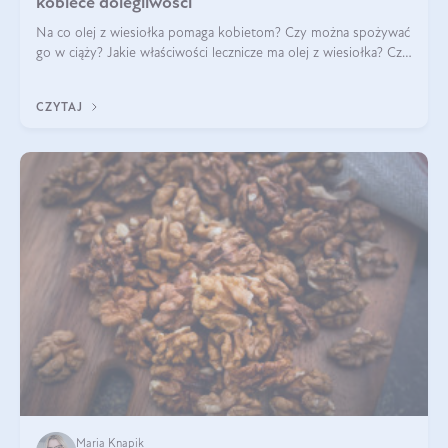
kobiece dolegliwości
Na co olej z wiesiołka pomaga kobietom? Czy można spożywać
go w ciąży? Jakie właściwości lecznicze ma olej z wiesiołka? Czy
jego skuteczność potwierdzają badania? Ile trzeba czekać na
efekty? Jaka jes
CZYTAJ
Maria Knapik