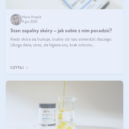
Maria Knapik
4 gru 2025
Stan zapalny skóry – jak sobie z nim poradzić?
Kiedy skóra się buntuje, trudno od razu stwierdzić dlaczego.
Uboga dieta, stres, zła higiena snu, brak ochrony
przeciwsłonecznej – powodów nasilenia stanów zapalnych może
być wiele. Jak poradzić sobie z ich przyczynami i skutkami?
CZYTAJ