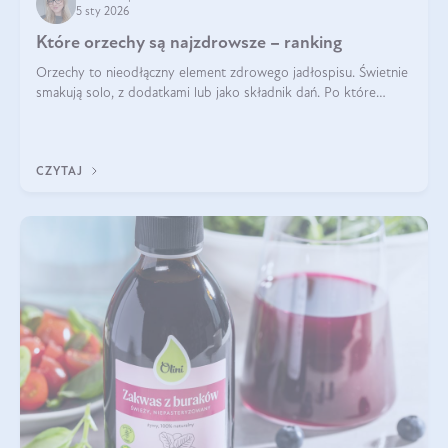
5 sty 2026
Które orzechy są najzdrowsze – ranking
Orzechy to nieodłączny element zdrowego jadłospisu. Świetnie
smakują solo, z dodatkami lub jako składnik dań. Po które
orzechy warto sięgać zamiast niezdrowej przekąski? Dowiesz
się z tego tekstu!
CZYTAJ