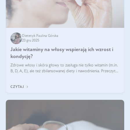
Dietetyk Paulina Górska
23 gru 2025
Jakie witaminy na włosy wspierają ich wzrost i
kondycję?
Zdrowe włosy i skóra głowy to zasługa nie tylko witamin (m.in.
B, D, A, E), ale też zbilansowanej diety i nawodnienia. Przeczytaj
nasz artykuł i dowiedz się, które składniki najskuteczniej hamują
wypadanie włosów.
CZYTAJ