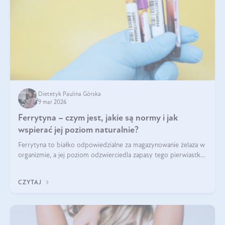
Dietetyk Paulina Górska
9 mar 2026
Ferrytyna – czym jest, jakie są normy i jak
wspierać jej poziom naturalnie?
Ferrytyna to białko odpowiedzialne za magazynowanie żelaza w
organizmie, a jej poziom odzwierciedla zapasy tego pierwiastka.
Warto dowiedzieć się więcej na jej temat, ponieważ niedobór
ferrytyny daje objawy, które mogą utrudniać codzienne
CZYTAJ
funkcjonowanie (