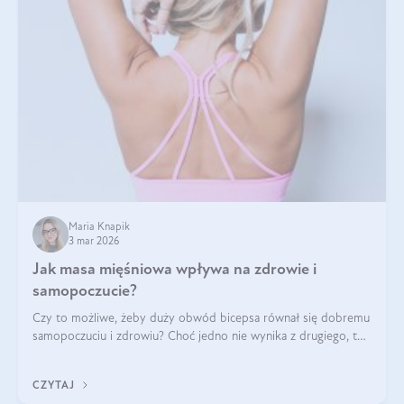
Maria Knapik
3 mar 2026
Jak masa mięśniowa wpływa na zdrowie i
samopoczucie?
Czy to możliwe, żeby duży obwód bicepsa równał się dobremu
samopoczuciu i zdrowiu? Choć jedno nie wynika z drugiego, to
jest między nimi powiązanie – masa mięśniowa może znacznie
poprawić jakość życia. W jaki sposób? W tym wpisie wszystko
CZYTAJ
wyjaśnimy.