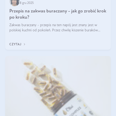
8 gru 2025
Przepis na zakwas buraczany - jak go zrobić krok
po kroku?
Zakwas buraczany - przepis na ten napój jest znany jest w
polskiej kuchni od pokoleń. Przez chwilę kiszenie buraków
czerwonych zostało zapomniane, by w ostatnim czasie powrócić
na fali popularności na
CZYTAJ