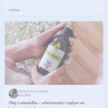
ochronę przed stresem oksydacyjnym. Odpowiednia podaż
tych witamin wspiera elastyczność skóry i jej naturalny blask.
CZYTAJ
Dietetyk Paulina Górska
6 lut 2026
Olej z wiesiołka – właściwości i wpływ na