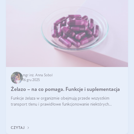
mgr inż. Anna Sobol
16 gru 2025
Żelazo – na co pomaga. Funkcje i suplementacja
Funkcje żelaza w organizmie obejmują przede wszystkim
transport tlenu i prawidłowe funkcjonowanie niektórych
enzymów. Żelazo odpowiada też za działanie układu
immunologicznego i nerwowego, szczególnie na wczesnym
etapie życia.
CZYTAJ