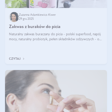
Zuzanna Adamkiewicz-Kiwer
29 gru 2025
Zakwas z buraków do picia
Naturalny zakwas buraczany do picia - polski superfood, napój
mocy, naturalny probiotyk, pełen składników odżywczych - o
zakwasie z buraka mówi się w samych superlatywach. Niektórzy
z Was usłyszeli o
CZYTAJ