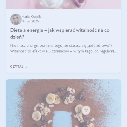
Maria Knapik
14 maj 2026
Dieta a energia – jak wspierać witalność na co
dzień?
Nie masz energii, pomimo tego, że starasz się „jeść zdrowo”?
Witalność to efekt wielu czynników – w tym tego, co regularnie
ląduje na talerzu. Zapotrzebowanie na składniki odżywcze różni
się w zależności od osoby
CZYTAJ