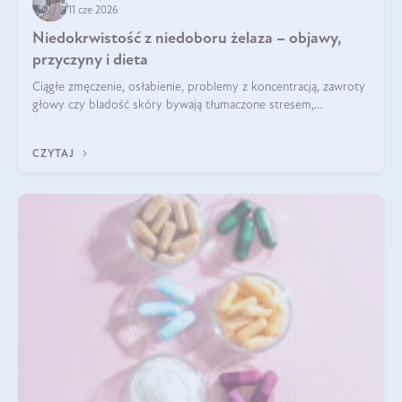
11 cze 2026
Niedokrwistość z niedoboru żelaza – objawy,
przyczyny i dieta
Ciągłe zmęczenie, osłabienie, problemy z koncentracją, zawroty
głowy czy bladość skóry bywają tłumaczone stresem,
przepracowaniem lub niedoborem snu. Tymczasem ich
przyczyną może być niedokrwistość z niedoboru żelaza.
CZYTAJ