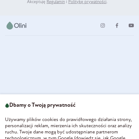
Akceptuję
Regulamin
i
Politykę prywatności
.
ul. Strzegomska 49
693 222 687
58-160 Świebodzice
Dbamy o Twoją prywatność
sklep@olini.pl
Polska
NIP 8860027066
Używamy plików cookies do prawidłowego działania strony,
REGON 890213034
personalizacji reklam, mierzenia ich skuteczności oraz analizy
ruchu. Twoje dane mogą być udostępniane partnerom
INFORMACJE
technologicznym, w tym Google (
dowiedz się, jak Google