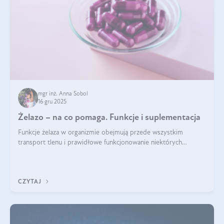
mgr inż. Anna Sobol
16 gru 2025
Żelazo – na co pomaga. Funkcje i suplementacja
Funkcje żelaza w organizmie obejmują przede wszystkim
transport tlenu i prawidłowe funkcjonowanie niektórych
enzymów. Żelazo odpowiada też za działanie układu
immunologicznego i nerwowego, szczególnie na wczesnym
etapie życia.
CZYTAJ