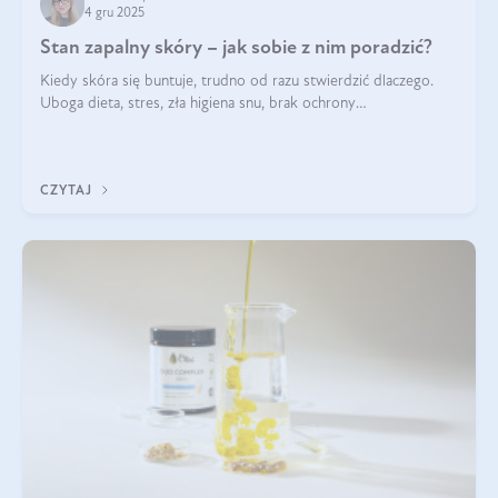
4 gru 2025
Stan zapalny skóry – jak sobie z nim poradzić?
Kiedy skóra się buntuje, trudno od razu stwierdzić dlaczego.
Uboga dieta, stres, zła higiena snu, brak ochrony
przeciwsłonecznej – powodów nasilenia stanów zapalnych może
być wiele. Jak poradzić sobie z ich przyczynami i skutkami?
CZYTAJ