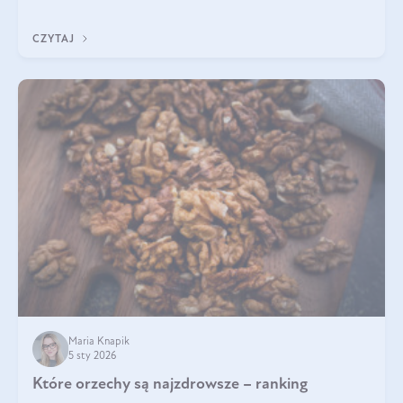
ochronę przed stresem oksydacyjnym. Odpowiednia podaż
tych witamin wspiera elastyczność skóry i jej naturalny blask.
CZYTAJ
Maria Knapik
5 sty 2026
Które orzechy są najzdrowsze – ranking