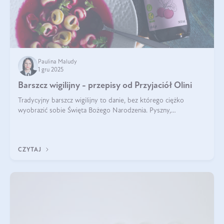
Paulina Maludy
1 gru 2025
Barszcz wigilijny - przepisy od Przyjaciół Olini
Tradycyjny barszcz wigilijny to danie, bez którego ciężko
wyobrazić sobie Święta Bożego Narodzenia. Pyszny,
aromatyczny, esencjonalny, pachnący grzybami, o pięknym
klarownym kolorze. W czym tkwi tajem
CZYTAJ