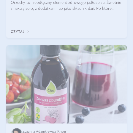
Orzechy to nieodłączny element zdrowego jadłospisu. Świetnie
smakują solo, z dodatkami lub jako składnik dań. Po które
orzechy warto sięgać zamiast niezdrowej przekąski? Dowiesz
się z tego tekstu!
CZYTAJ
Zuzanna Adamkiewicz-Kiwer