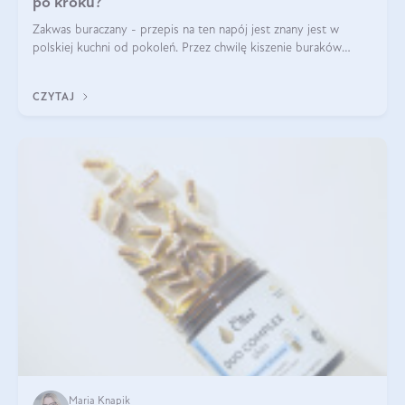
po kroku?
Zakwas buraczany - przepis na ten napój jest znany jest w
polskiej kuchni od pokoleń. Przez chwilę kiszenie buraków
czerwonych zostało zapomniane, by w ostatnim czasie powrócić
na fali popularności na
CZYTAJ
Maria Knapik