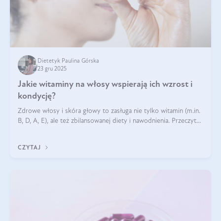
Dietetyk Paulina Górska
23 gru 2025
Jakie witaminy na włosy wspierają ich wzrost i
kondycję?
Zdrowe włosy i skóra głowy to zasługa nie tylko witamin (m.in.
B, D, A, E), ale też zbilansowanej diety i nawodnienia. Przeczytaj
nasz artykuł i dowiedz się, które składniki najskuteczniej hamują
wypadanie włosów.
CZYTAJ