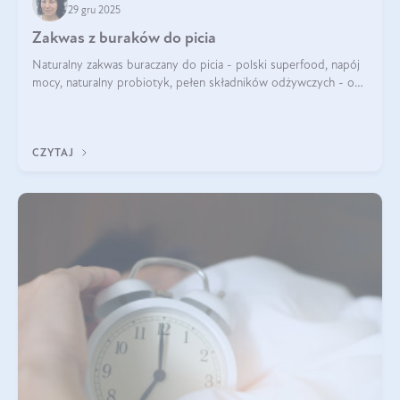
29 gru 2025
Zakwas z buraków do picia
Naturalny zakwas buraczany do picia - polski superfood, napój
mocy, naturalny probiotyk, pełen składników odżywczych - o
zakwasie z buraka mówi się w samych superlatywach. Niektórzy
z Was usłyszeli o
CZYTAJ