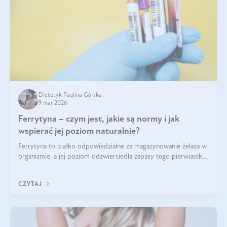
Dietetyk Paulina Górska
9 mar 2026
Ferrytyna – czym jest, jakie są normy i jak
wspierać jej poziom naturalnie?
Ferrytyna to białko odpowiedzialne za magazynowanie żelaza w
organizmie, a jej poziom odzwierciedla zapasy tego pierwiastka.
Warto dowiedzieć się więcej na jej temat, ponieważ niedobór
ferrytyny daje objawy, które mogą utrudniać codzienne
CZYTAJ
funkcjonowanie (