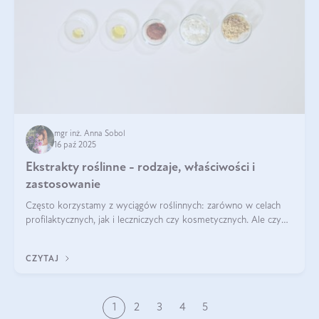
mgr inż. Anna Sobol
16 paź 2025
Ekstrakty roślinne - rodzaje, właściwości i
zastosowanie
Często korzystamy z wyciągów roślinnych: zarówno w celach
profilaktycznych, jak i leczniczych czy kosmetycznych. Ale czy
zastanawialiście się, na czym polega cały proces wydobywania
tych substancji z roślin?
CZYTAJ
1
2
3
4
5