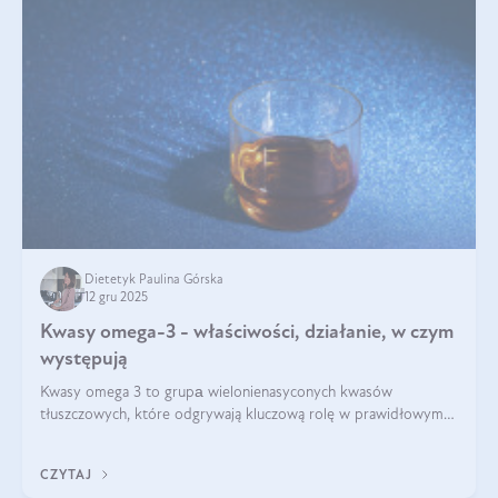
Dietetyk Paulina Górska
12 gru 2025
Kwasy omega-3 - właściwości, działanie, w czym
występują
Kwasy omega 3 to grupа wielonienasyconych kwasów
tłuszczowych, które odgrywają kluczową rolę w prawidłowym
funkcjonowaniu organizmu – wspierają pracę serca, mózgu i
układu odpornościowego.
CZYTAJ