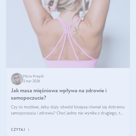
Maria Knapik
3 mar 2026
Jak masa mięśniowa wpływa na zdrowie i
samopoczucie?
Czy to możliwe, żeby duży obwód bicepsa równał się dobremu
samopoczuciu i zdrowiu? Choć jedno nie wynika z drugiego, to
jest między nimi powiązanie – masa mięśniowa może znacznie
poprawić jakość życia. W jaki sposób? W tym wpisie wszystko
CZYTAJ
wyjaśnimy.