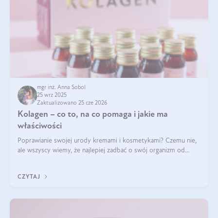
mgr inż. Anna Sobol
25 wrz 2025
Zaktualizowano 25 cze 2026
Kolagen – co to, na co pomaga i jakie ma
właściwości
Poprawianie swojej urody kremami i kosmetykami? Czemu nie,
ale wszyscy wiemy, że najlepiej zadbać o swój organizm od
wewnątrz — to solidna podstawa do tego, by nasz wygląd
zewnętrzny prezentował się zdrowo i atrakcyjnie. Stosowanie
CZYTAJ
wysokiej jakości suplem