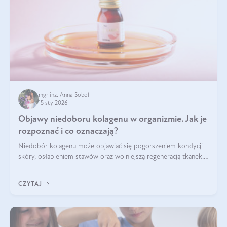
mgr inż. Anna Sobol
15 sty 2026
Objawy niedoboru kolagenu w organizmie. Jak je
rozpoznać i co oznaczają?
Niedobór kolagenu może objawiać się pogorszeniem kondycji
skóry, osłabieniem stawów oraz wolniejszą regeneracją tkanek.
Do najczęstszych sygnałów należą utrata jędrności i
elastyczności skóry, bóle stawów, łamliwość paznokci oraz
CZYTAJ
osłabienie włosów.