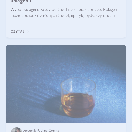
kolagenu
Wybór kolagenu zależy od źródła, celu oraz potrzeb. Kolagen
może pochodzić z różnych źródeł, np. ryb, bydła czy drobiu, a
każdy typ ma swoje unikatowe właściwości. Dla skóry najlepiej
sprawdza się kolagen rybi, a dla wspierania stawów — kolagen
CZYTAJ
bydlęcy.
Dietetyk Paulina Górska