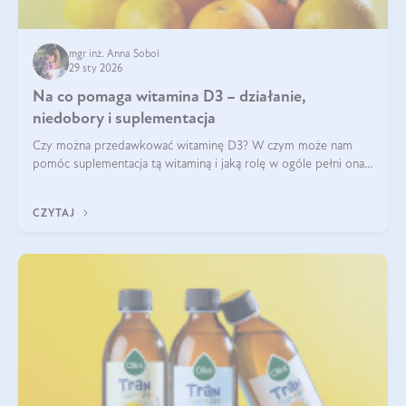
mgr inż. Anna Sobol
29 sty 2026
Na co pomaga witamina D3 – działanie,
niedobory i suplementacja
Czy można przedawkować witaminę D3? W czym może nam
pomóc suplementacja tą witaminą i jaką rolę w ogóle pełni ona
w naszym ciele? Powszechnie wiadomo, że jej przyjmowanie
zalecane jest jesienią i zimą, ale czy wiesz, dlaczego warto to
CZYTAJ
robić?