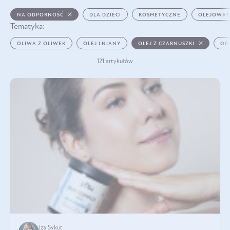
NA ODPORNOŚĆ
DLA DZIECI
KOSMETYCZNE
OLEJOWAN
Tematyka:
OLIWA Z OLIWEK
OLEJ LNIANY
OLEJ Z CZARNUSZKI
OC
121 artykułów
Iza Sykut