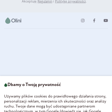
Akceptuję
Regulamin
i
Politykę prywatności
.
ul. Strzegomska 49
693 222 687
58-160 Świebodzice
Dbamy o Twoją prywatność
sklep@olini.pl
Polska
NIP 8860027066
Używamy plików cookies do prawidłowego działania strony,
REGON 890213034
personalizacji reklam, mierzenia ich skuteczności oraz analizy
ruchu. Twoje dane mogą być udostępniane partnerom
INFORMACJE
technologicznym, w tym Google (
dowiedz się, jak Google