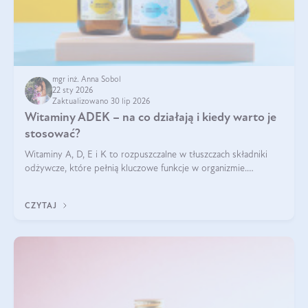
mgr inż. Anna Sobol
22 sty 2026
Zaktualizowano 30 lip 2026
Witaminy ADEK – na co działają i kiedy warto je
stosować?
Witaminy A, D, E i K to rozpuszczalne w tłuszczach składniki
odżywcze, które pełnią kluczowe funkcje w organizmie.
Wspierają zdrowie skóry i wzroku, odporność, prawidłową
krzepliwość krwi oraz mineralizację kości.
CZYTAJ