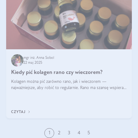
mgr inż. Anna Sobol
22 maj 2025
Kiedy pić kolagen rano czy wieczorem?
Kolagen można pić zarówno rano, jak i wieczorem —
najważniejsze, aby robić to regularnie. Rano ma szansę wspierać
energię i metabolizm, a wieczorem regenerację organizmu
podczas snu.
CZYTAJ
1
2
3
4
5