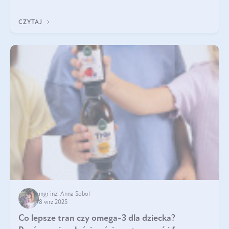
się przeziębiamy. Dlatego szczególnie w tym okresie
powinniśmy wspierać układ immunologiczny. Co warto
CZYTAJ
suplementować jesienią i zimą?
mgr inż. Anna Sobol
8 wrz 2025
Co lepsze tran czy omega-3 dla dziecka?