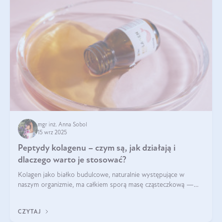
mgr inż. Anna Sobol
15 wrz 2025
Peptydy kolagenu – czym są, jak działają i
dlaczego warto je stosować?
Kolagen jako białko budulcowe, naturalnie występujące w
naszym organizmie, ma całkiem sporą masę cząsteczkową —
nawet do 300 kDa. Jeśli chcielibyśmy suplementować go w tej
formie, byłby trudno strawialny. Aby był lepiej przyswajalny i
CZYTAJ
bardziej biodostępny