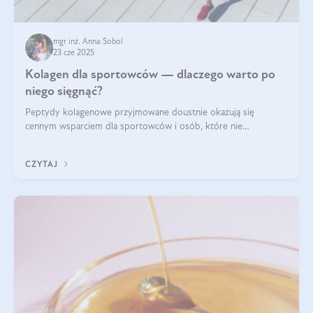
mgr inż. Anna Sobol
23 cze 2025
Kolagen dla sportowców — dlaczego warto po
niego sięgnąć?
Peptydy kolagenowe przyjmowane doustnie okazują się
cennym wsparciem dla sportowców i osób, które nie
wyobrażają sobie życia bez intensywnego ruchu.
CZYTAJ