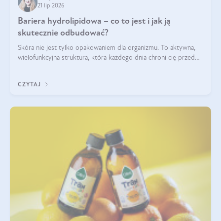
21 lip 2026
Bariera hydrolipidowa – co to jest i jak ją
skutecznie odbudować?
Skóra nie jest tylko opakowaniem dla organizmu. To aktywna,
wielofunkcyjna struktura, która każdego dnia chroni cię przed
utratą wody, wahaniami temperatury i czynnikami
środowiskowymi. Jednym z jej kluczowych elementów jest
CZYTAJ
bariera hydrolipidowa.