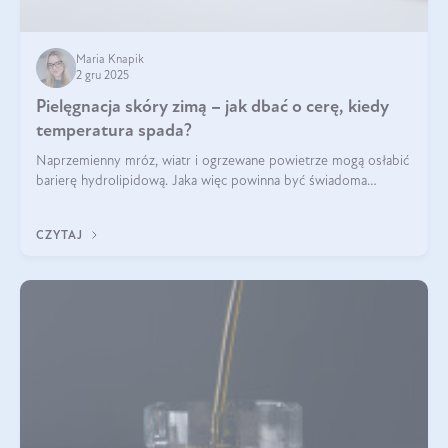
Maria Knapik
2 gru 2025
Pielęgnacja skóry zimą – jak dbać o cerę, kiedy
temperatura spada?
Naprzemienny mróz, wiatr i ogrzewane powietrze mogą osłabić
barierę hydrolipidową. Jaka więc powinna być świadoma
pielęgnacja w okresie chłodnych miesięcy?
CZYTAJ