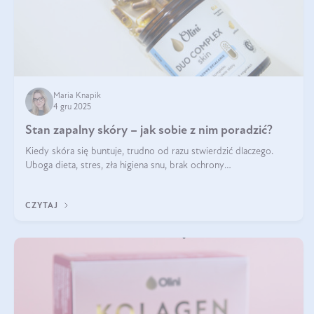
Maria Knapik
4 gru 2025
Stan zapalny skóry – jak sobie z nim poradzić?
Kiedy skóra się buntuje, trudno od razu stwierdzić dlaczego.
Uboga dieta, stres, zła higiena snu, brak ochrony
przeciwsłonecznej – powodów nasilenia stanów zapalnych może
być wiele. Jak poradzić sobie z ich przyczynami i skutkami?
CZYTAJ