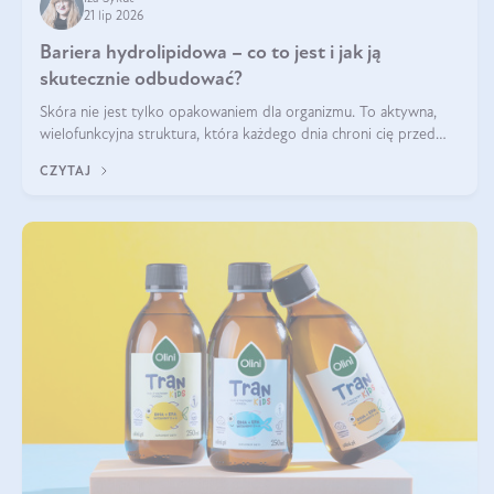
21 lip 2026
Bariera hydrolipidowa – co to jest i jak ją
skutecznie odbudować?
Skóra nie jest tylko opakowaniem dla organizmu. To aktywna,
wielofunkcyjna struktura, która każdego dnia chroni cię przed
utratą wody, wahaniami temperatury i czynnikami
CZYTAJ
środowiskowymi. Jednym z jej kluczowych elementów jest
bariera hydrolipidowa.