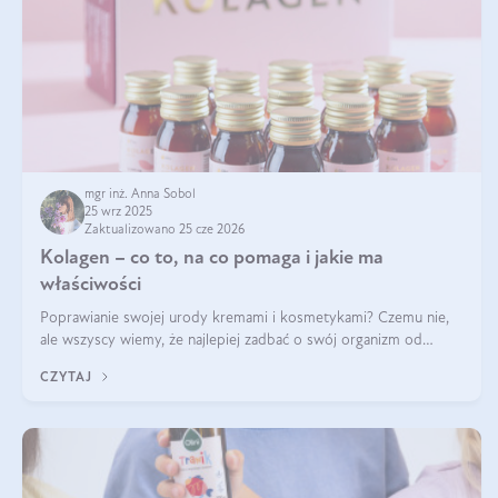
mgr inż. Anna Sobol
25 wrz 2025
Zaktualizowano 25 cze 2026
Kolagen – co to, na co pomaga i jakie ma
właściwości
Poprawianie swojej urody kremami i kosmetykami? Czemu nie,
ale wszyscy wiemy, że najlepiej zadbać o swój organizm od
wewnątrz — to solidna podstawa do tego, by nasz wygląd
CZYTAJ
zewnętrzny prezentował się zdrowo i atrakcyjnie. Stosowanie
wysokiej jakości suplem