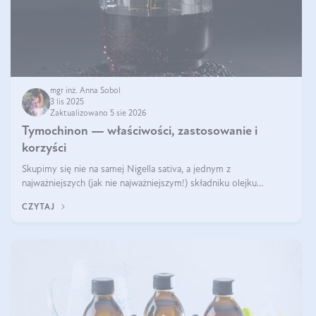
mgr inż. Anna Sobol
3 lis 2025
Zaktualizowano 5 sie 2026
Tymochinon — właściwości, zastosowanie i
korzyści
Skupimy się nie na samej Nigella sativa, a jednym z
najważniejszych (jak nie najważniejszym!) składniku olejku
eterycznego z czarnuszki: tymochinonie.
CZYTAJ