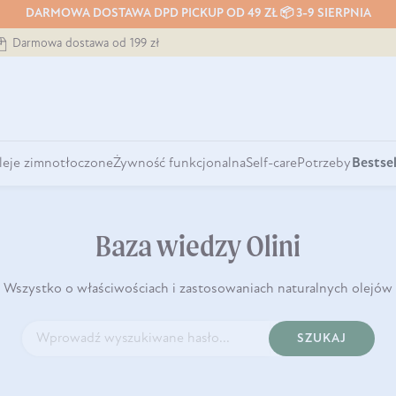
DARMOWA DOSTAWA DPD PICKUP OD 49 ZŁ 📦 3-9 SIERPNIA
Darmowa dostawa od 199 zł
leje zimnotłoczone
Żywność funkcjonalna
Self-care
Potrzeby
Bestsel
Baza wiedzy Olini
Wszystko o właściwościach i zastosowaniach naturalnych olejów
SZUKAJ