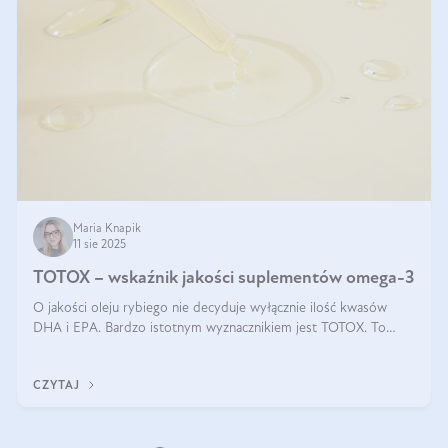
Maria Knapik
11 sie 2025
TOTOX – wskaźnik jakości suplementów omega-3
O jakości oleju rybiego nie decyduje wyłącznie ilość kwasów
DHA i EPA. Bardzo istotnym wyznacznikiem jest TOTOX. To
wskaźnik, który pokazuje skuteczność, świeżość oraz
bezpieczeństwo suplementu?
CZYTAJ