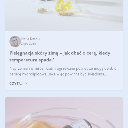
Maria Knapik
2 gru 2025
Pielęgnacja skóry zimą – jak dbać o cerę, kiedy
temperatura spada?
Naprzemienny mróz, wiatr i ogrzewane powietrze mogą osłabić
barierę hydrolipidową. Jaka więc powinna być świadoma
pielęgnacja w okresie chłodnych miesięcy?
CZYTAJ