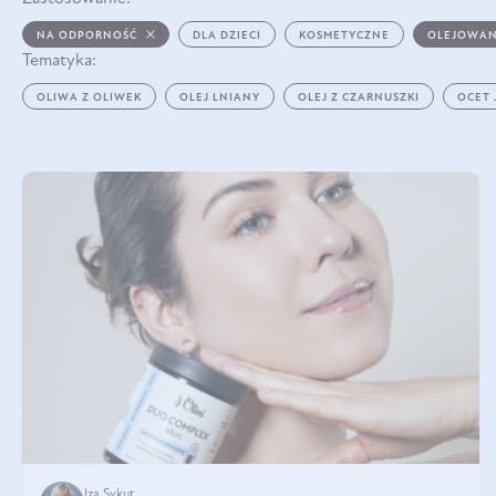
NA ODPORNOŚĆ
DLA DZIECI
KOSMETYCZNE
OLEJOWAN
Tematyka:
OLIWA Z OLIWEK
OLEJ LNIANY
OLEJ Z CZARNUSZKI
OCET
Iza Sykut