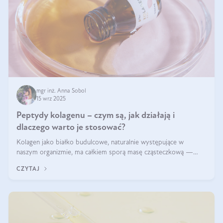
mgr inż. Anna Sobol
15 wrz 2025
Peptydy kolagenu – czym są, jak działają i
dlaczego warto je stosować?
Kolagen jako białko budulcowe, naturalnie występujące w
naszym organizmie, ma całkiem sporą masę cząsteczkową —
nawet do 300 kDa. Jeśli chcielibyśmy suplementować go w tej
CZYTAJ
formie, byłby trudno strawialny. Aby był lepiej przyswajalny i
bardziej biodostępny