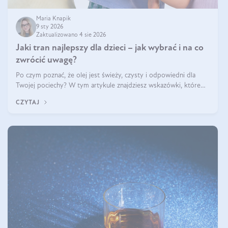
Maria Knapik
9 sty 2026
Zaktualizowano 4 sie 2026
Jaki tran najlepszy dla dzieci – jak wybrać i na co
zwrócić uwagę?
Po czym poznać, że olej jest świeży, czysty i odpowiedni dla
Twojej pociechy? W tym artykule znajdziesz wskazówki, które
pomogą wybrać najlepszy tran dla dzieci.
CZYTAJ