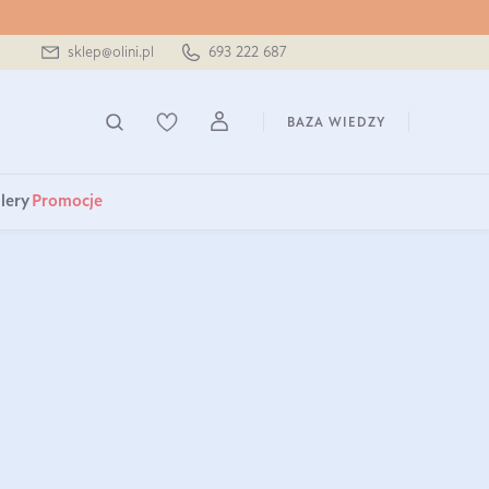
sklep@olini.pl
693 222 687
BAZA WIEDZY
lery
Promocje