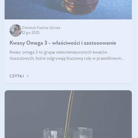
Dietetyk Paulina Górska
12 gru 2025
Kwasy Omega 3 - właściwości i zastosowanie
Kwasy omega 3 to grupа wielonienasyconych kwasów
tłuszczowych, które odgrywają kluczową rolę w prawidłowym
funkcjonowaniu organizmu – wspierają pracę serca, mózgu i
układu odpornościowego.
CZYTAJ