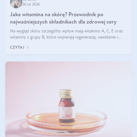
26 lut 2026
Jaka witamina na skórę? Przewodnik po
najważniejszych składnikach dla zdrowej cery
Na wygląd skóry szczególny wpływ mają witaminy A, C, E oraz
witaminy z grupy B, które wspierają regenerację, nawilżenie i
ochronę przed stresem oksydacyjnym. Odpowiednia podaż tych
CZYTAJ
witamin wspiera elastyczność skóry i jej naturalny blask.