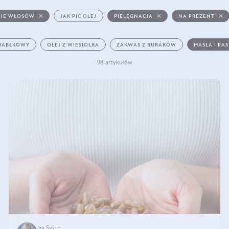
IE WŁOSÓW
JAK PIĆ OLEJ
PIELĘGNACJA
NA PREZENT
 JABŁKOWY
OLEJ Z WIESIOŁKA
ZAKWAS Z BURAKÓW
MASŁA I PA
98 artykułów
Iza Sykut