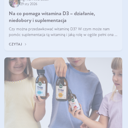
29 sty 2026
Na co pomaga witamina D3 – działanie,
niedobory i suplementacja
Czy można przedawkować witaminę D3? W czym może nam
pomóc suplementacja tą witaminą i jaką rolę w ogóle pełni ona w
naszym ciele? Powszechnie wiadomo, że jej przyjmowanie
CZYTAJ
zalecane jest jesienią i zimą, ale czy wiesz, dlaczego warto to
robić?