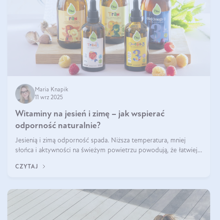
Maria Knapik
11 wrz 2025
Witaminy na jesień i zimę – jak wspierać
odporność naturalnie?
Jesienią i zimą odporność spada. Niższa temperatura, mniej
słońca i aktywności na świeżym powietrzu powodują, że łatwiej
się przeziębiamy. Dlatego szczególnie w tym okresie powinniśmy
CZYTAJ
wspierać układ immunologiczny. Co warto suplementować
jesienią i zimą?