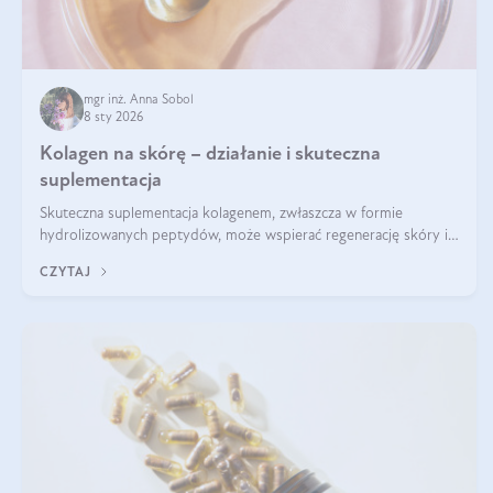
mgr inż. Anna Sobol
8 sty 2026
Kolagen na skórę – działanie i skuteczna
suplementacja
Skuteczna suplementacja kolagenem, zwłaszcza w formie
hydrolizowanych peptydów, może wspierać regenerację skóry i
poprawiać jej wygląd, jeśli jest połączona z odpowiednią dietą i
CZYTAJ
regularnością stosowania.