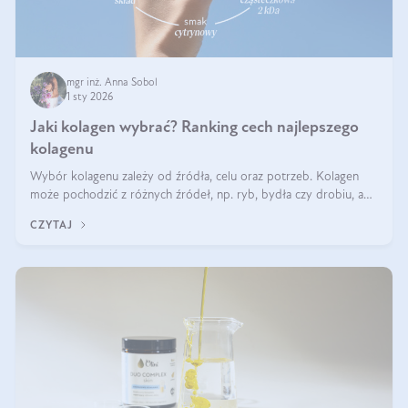
mgr inż. Anna Sobol
1 sty 2026
Jaki kolagen wybrać? Ranking cech najlepszego
kolagenu
Wybór kolagenu zależy od źródła, celu oraz potrzeb. Kolagen
może pochodzić z różnych źródeł, np. ryb, bydła czy drobiu, a
każdy typ ma swoje unikatowe właściwości. Dla skóry najlepiej
CZYTAJ
sprawdza się kolagen rybi, a dla wspierania stawów — kolagen
bydlęcy.