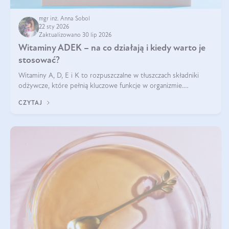
mgr inż. Anna Sobol
22 sty 2026
Zaktualizowano 30 lip 2026
Witaminy ADEK – na co działają i kiedy warto je
stosować?
Witaminy A, D, E i K to rozpuszczalne w tłuszczach składniki
odżywcze, które pełnią kluczowe funkcje w organizmie.
Wspierają zdrowie skóry i wzroku, odporność, prawidłową
CZYTAJ
krzepliwość krwi oraz mineralizację kości.