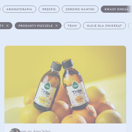
AROMATERAPIA
PRZEPIS
ZDROWE NAWYKI
KWASY OMEGA
STY
PRODUKTY PSZCZELE
TRAN
OLEJE DLA ZWIERZĄT
mgr inż. Anna Sobol