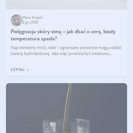
Maria Knapik
2 gru 2025
Pielęgnacja skóry zimą – jak dbać o cerę, kiedy
temperatura spada?
Naprzemienny mróz, wiatr i ogrzewane powietrze mogą osłabić
barierę hydrolipidową. Jaka więc powinna być świadoma
pielęgnacja w okresie chłodnych miesięcy?
CZYTAJ