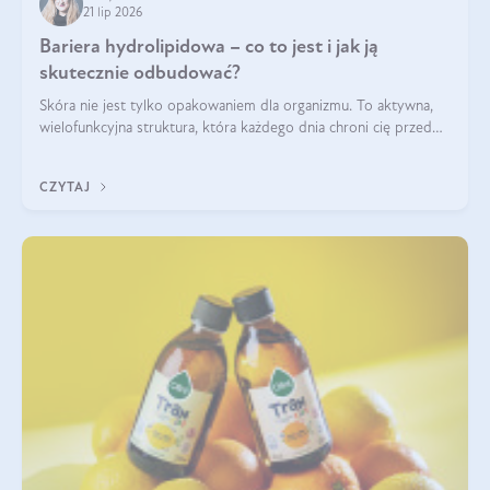
21 lip 2026
Bariera hydrolipidowa – co to jest i jak ją
skutecznie odbudować?
Skóra nie jest tylko opakowaniem dla organizmu. To aktywna,
wielofunkcyjna struktura, która każdego dnia chroni cię przed
utratą wody, wahaniami temperatury i czynnikami
środowiskowymi. Jednym z jej kluczowych elementów jest
CZYTAJ
bariera hydrolipidowa.