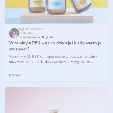
mgr inż. Anna Sobol
22 sty 2026
Zaktualizowano 30 lip 2026
Witaminy ADEK – na co działają i kiedy warto je
stosować?
Witaminy A, D, E i K to rozpuszczalne w tłuszczach składniki
odżywcze, które pełnią kluczowe funkcje w organizmie.
Wspierają zdrowie skóry i wzroku, odporność, prawidłową
krzepliwość krwi oraz mineralizację kości.
CZYTAJ