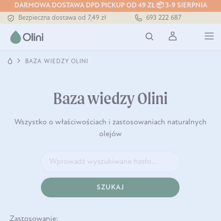
DARMOWA DOSTAWA DPD PICKUP OD 49 ZŁ 📦 3-9 SIERPNIA
Bezpieczna dostawa od 7,49 zł
693 222 687
Darmowa dostawa od 199 zł
Tłoczony zawsze na zimno
BAZA WIEDZY OLINI
Baza wiedzy Olini
Wszystko o właściwościach i zastosowaniach naturalnych
olejów
SZUKAJ
Zastosowanie: