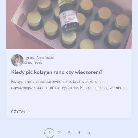
mgr inż. Anna Sobol
22 maj 2025
Kiedy pić kolagen rano czy wieczorem?
Kolagen można pić zarówno rano, jak i wieczorem —
najważniejsze, aby robić to regularnie. Rano ma szansę wspierać
energię i metabolizm, a wieczorem regenerację organizmu
podczas snu.
CZYTAJ
1
2
3
4
5