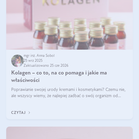
mgr inż. Anna Sobol
25 wrz 2025
Zaktualizowano 25 cze 2026
Kolagen – co to, na co pomaga i jakie ma
właściwości
Poprawianie swojej urody kremami i kosmetykami? Czemu nie,
ale wszyscy wiemy, że najlepiej zadbać o swój organizm od
wewnątrz — to solidna podstawa do tego, by nasz wygląd
zewnętrzny prezentował się zdrowo i atrakcyjnie. Stosowanie
CZYTAJ
wysokiej jakości suplem