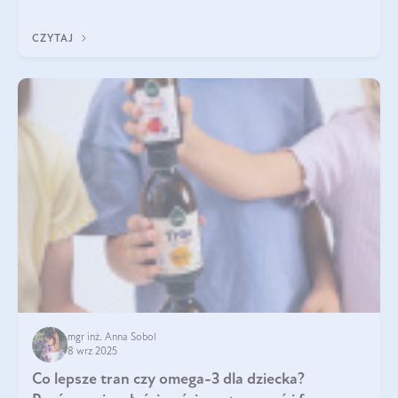
się przeziębiamy. Dlatego szczególnie w tym okresie
powinniśmy wspierać układ immunologiczny. Co warto
CZYTAJ
suplementować jesienią i zimą?
mgr inż. Anna Sobol
8 wrz 2025
Co lepsze tran czy omega-3 dla dziecka?