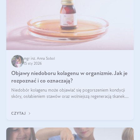
mgr inż. Anna Sobol
15 sty 2026
Objawy niedoboru kolagenu w organizmie. Jak je
rozpoznać i co oznaczają?
Niedobór kolagenu może objawiać się pogorszeniem kondycji
skóry, osłabieniem stawów oraz wolniejszą regeneracją tkanek.
Do najczęstszych sygnałów należą utrata jędrności i
elastyczności skóry, bóle stawów, łamliwość paznokci oraz
CZYTAJ
osłabienie włosów.