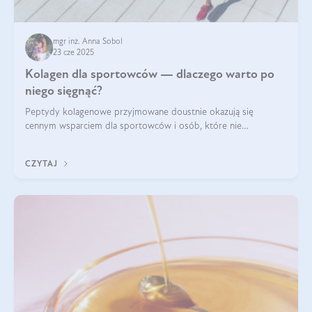
mgr inż. Anna Sobol
23 cze 2025
Kolagen dla sportowców — dlaczego warto po
niego sięgnąć?
Peptydy kolagenowe przyjmowane doustnie okazują się
cennym wsparciem dla sportowców i osób, które nie
wyobrażają sobie życia bez intensywnego ruchu.
CZYTAJ