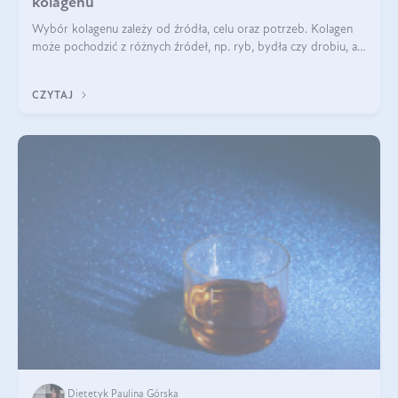
kolagenu
Wybór kolagenu zależy od źródła, celu oraz potrzeb. Kolagen
może pochodzić z różnych źródeł, np. ryb, bydła czy drobiu, a
każdy typ ma swoje unikatowe właściwości. Dla skóry najlepiej
sprawdza się kolagen rybi, a dla wspierania stawów — kolagen
CZYTAJ
bydlęcy.
Dietetyk Paulina Górska