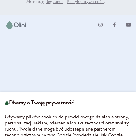
Akceptuję
Regulamin
i
Politykę prywatności
.
ul. Strzegomska 49
693 222 687
58-160 Świebodzice
Dbamy o Twoją prywatność
sklep@olini.pl
Polska
NIP 8860027066
Używamy plików cookies do prawidłowego działania strony,
REGON 890213034
personalizacji reklam, mierzenia ich skuteczności oraz analizy
ruchu. Twoje dane mogą być udostępniane partnerom
INFORMACJE
technologicznym, w tym Google (
dowiedz się, jak Google