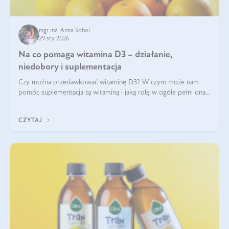
mgr inż. Anna Sobol
29 sty 2026
Na co pomaga witamina D3 – działanie,
niedobory i suplementacja
Czy można przedawkować witaminę D3? W czym może nam
pomóc suplementacja tą witaminą i jaką rolę w ogóle pełni ona
w naszym ciele? Powszechnie wiadomo, że jej przyjmowanie
zalecane jest jesienią i zimą, ale czy wiesz, dlaczego warto to
CZYTAJ
robić?