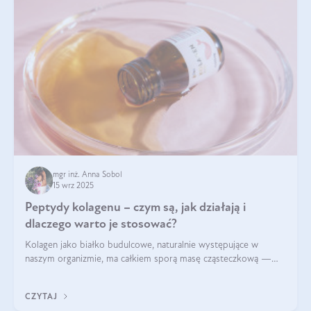
mgr inż. Anna Sobol
15 wrz 2025
Peptydy kolagenu – czym są, jak działają i
dlaczego warto je stosować?
Kolagen jako białko budulcowe, naturalnie występujące w
naszym organizmie, ma całkiem sporą masę cząsteczkową —
nawet do 300 kDa. Jeśli chcielibyśmy suplementować go w tej
formie, byłby trudno strawialny. Aby był lepiej przyswajalny i
CZYTAJ
bardziej biodostępny