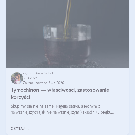
mgr inż. Anna Sobol
3 lis 2025
Zaktualizowano 5 sie 2026
Tymochinon — właściwości, zastosowanie i
korzyści
Skupimy się nie na samej Nigella sativa, a jednym z
najważniejszych (jak nie najważniejszym!) składniku olejku
eterycznego z czarnuszki: tymochinonie.
CZYTAJ