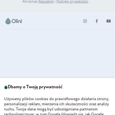
Akceptuję
Regulamin
i
Politykę prywatności
.
ul. Strzegomska 49
693 222 687
58-160 Świebodzice
Dbamy o Twoją prywatność
sklep@olini.pl
Polska
NIP 8860027066
Używamy plików cookies do prawidłowego działania strony,
REGON 890213034
personalizacji reklam, mierzenia ich skuteczności oraz analizy
ruchu. Twoje dane mogą być udostępniane partnerom
INFORMACJE
technologicznym, w tym Google (
dowiedz się, jak Google