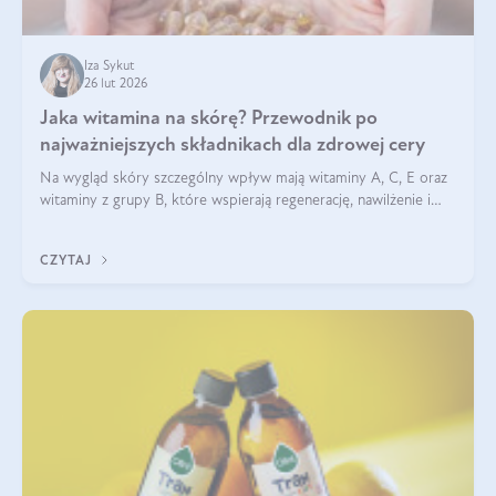
Iza Sykut
26 lut 2026
Jaka witamina na skórę? Przewodnik po
najważniejszych składnikach dla zdrowej cery
Na wygląd skóry szczególny wpływ mają witaminy A, C, E oraz
witaminy z grupy B, które wspierają regenerację, nawilżenie i
ochronę przed stresem oksydacyjnym. Odpowiednia podaż
tych witamin wspiera elastyczność skóry i jej naturalny blask.
CZYTAJ