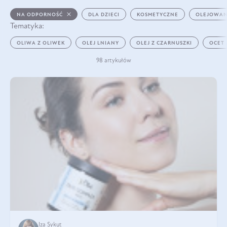
NA ODPORNOŚĆ
DLA DZIECI
KOSMETYCZNE
OLEJOWAN
Tematyka:
OLIWA Z OLIWEK
OLEJ LNIANY
OLEJ Z CZARNUSZKI
OCET
98 artykułów
Iza Sykut