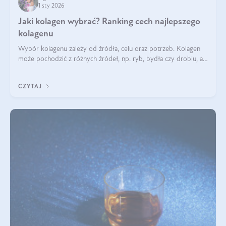
1 sty 2026
Jaki kolagen wybrać? Ranking cech najlepszego
kolagenu
Wybór kolagenu zależy od źródła, celu oraz potrzeb. Kolagen
może pochodzić z różnych źródeł, np. ryb, bydła czy drobiu, a
każdy typ ma swoje unikatowe właściwości. Dla skóry najlepiej
sprawdza się kolagen rybi, a dla wspierania stawów — kolagen
CZYTAJ
bydlęcy.