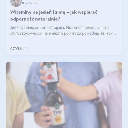
11 wrz 2025
Witaminy na jesień i zimę – jak wspierać
odporność naturalnie?
Jesienią i zimą odporność spada. Niższa temperatura, mniej
słońca i aktywności na świeżym powietrzu powodują, że łatwiej
się przeziębiamy. Dlatego szczególnie w tym okresie
powinniśmy wspierać układ immunologiczny. Co warto
CZYTAJ
suplementować jesienią i zimą?