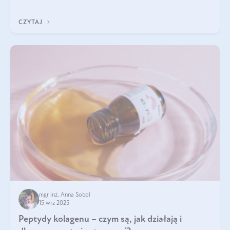
wewnątrz — to solidna podstawa do tego, by nasz wygląd
zewnętrzny prezentował się zdrowo i atrakcyjnie. Stosowanie
CZYTAJ
wysokiej jakości suplem
mgr inż. Anna Sobol
15 wrz 2025
Peptydy kolagenu – czym są, jak działają i