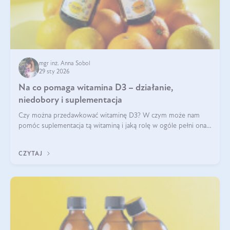
mgr inż. Anna Sobol
29 sty 2026
Na co pomaga witamina D3 – działanie,
niedobory i suplementacja
Czy można przedawkować witaminę D3? W czym może nam
pomóc suplementacja tą witaminą i jaką rolę w ogóle pełni ona
w naszym ciele? Powszechnie wiadomo, że jej przyjmowanie
zalecane jest jesienią i zimą, ale czy wiesz, dlaczego warto to
CZYTAJ
robić?