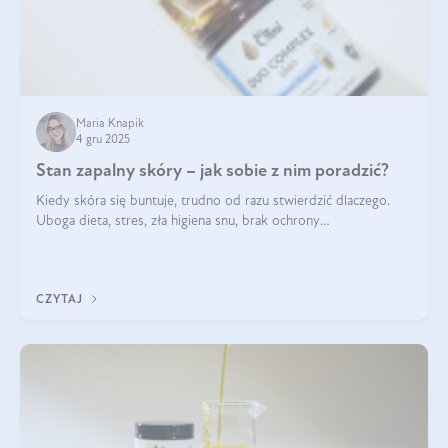
Maria Knapik
4 gru 2025
Stan zapalny skóry – jak sobie z nim poradzić?
Kiedy skóra się buntuje, trudno od razu stwierdzić dlaczego.
Uboga dieta, stres, zła higiena snu, brak ochrony
przeciwsłonecznej – powodów nasilenia stanów zapalnych może
być wiele. Jak poradzić sobie z ich przyczynami i skutkami?
CZYTAJ