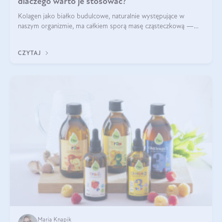
dlaczego warto je stosować?
Kolagen jako białko budulcowe, naturalnie występujące w
naszym organizmie, ma całkiem sporą masę cząsteczkową —
nawet do 300 kDa. Jeśli chcielibyśmy suplementować go w tej
formie, byłby trudno strawialny. Aby był lepiej przyswajalny i
CZYTAJ
bardziej biodostępny
Maria Knapik