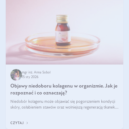
mgr inż. Anna Sobol
15 sty 2026
Objawy niedoboru kolagenu w organizmie. Jak je
rozpoznać i co oznaczają?
Niedobór kolagenu może objawiać się pogorszeniem kondycji
skóry, osłabieniem stawów oraz wolniejszą regeneracją tkanek.
Do najczęstszych sygnałów należą utrata jędrności i
elastyczności skóry, bóle stawów, łamliwość paznokci oraz
CZYTAJ
osłabienie włosów.