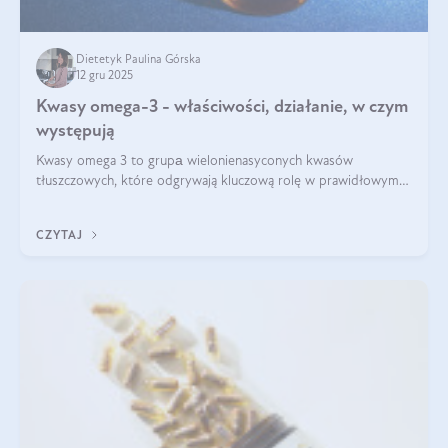
Dietetyk Paulina Górska
12 gru 2025
Kwasy omega-3 - właściwości, działanie, w czym
występują
Kwasy omega 3 to grupа wielonienasyconych kwasów
tłuszczowych, które odgrywają kluczową rolę w prawidłowym
funkcjonowaniu organizmu – wspierają pracę serca, mózgu i
układu odpornościowego.
CZYTAJ