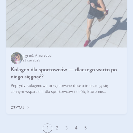
mgr inż. Anna Sobol
23 cze 2025
Kolagen dla sportowców — dlaczego warto po
niego sięgnąć?
Peptydy kolagenowe przyjmowane doustnie okazują się
cennym wsparciem dla sportowców i osób, które nie
wyobrażają sobie życia bez intensywnego ruchu.
CZYTAJ
1
2
3
4
5