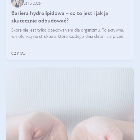
21 lip 2026
Bariera hydrolipidowa – co to jest i jak ją
skutecznie odbudować?
Skóra nie jest tylko opakowaniem dla organizmu. To aktywna,
wielofunkcyjna struktura, która każdego dnia chroni cię przed
utratą wody, wahaniami temperatury i czynnikami
środowiskowymi. Jednym z jej kluczowych elementów jest
CZYTAJ
bariera hydrolipidowa.