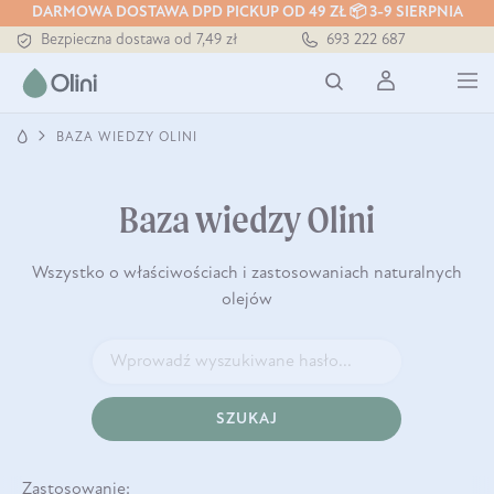
DARMOWA DOSTAWA DPD PICKUP OD 49 ZŁ 📦 3-9 SIERPNIA
Tłoczony zawsze na zimno
693 222 687
Bezpieczna dostawa od 7,49 zł
Darmowa dostawa od 199 zł
Tłoczony zawsze na zimno
BAZA WIEDZY OLINI
Baza wiedzy Olini
Wszystko o właściwościach i zastosowaniach naturalnych
olejów
SZUKAJ
Zastosowanie: