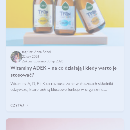
mgr inż. Anna Sobol
22 sty 2026
Zaktualizowano 30 lip 2026
Witaminy ADEK – na co działają i kiedy warto je
stosować?
Witaminy A, D, E i K to rozpuszczalne w tłuszczach składniki
odżywcze, które pełnią kluczowe funkcje w organizmie.
Wspierają zdrowie skóry i wzroku, odporność, prawidłową
krzepliwość krwi oraz mineralizację kości.
CZYTAJ