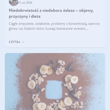
11 cze 2026
Niedokrwistość z niedoboru żelaza – objawy,
przyczyny i dieta
Ciągłe zmęczenie, osłabienie, problemy z koncentracją, zawroty
głowy czy bladość skóry bywają tłumaczone stresem,
przepracowaniem lub niedoborem snu. Tymczasem ich
przyczyną może być niedokrwistość z niedoboru żelaza.
CZYTAJ