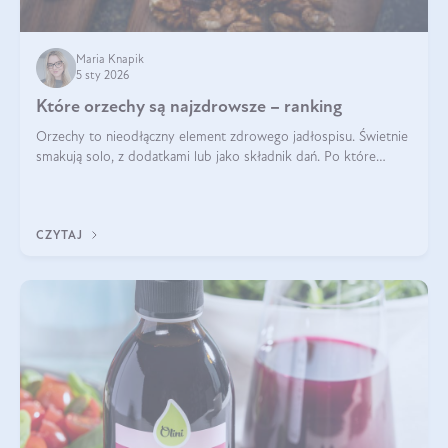
Maria Knapik
5 sty 2026
Które orzechy są najzdrowsze – ranking
Orzechy to nieodłączny element zdrowego jadłospisu. Świetnie
smakują solo, z dodatkami lub jako składnik dań. Po które
orzechy warto sięgać zamiast niezdrowej przekąski? Dowiesz
się z tego tekstu!
CZYTAJ