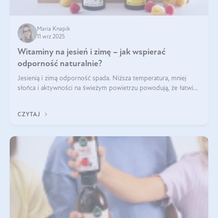
Maria Knapik
11 wrz 2025
Witaminy na jesień i zimę – jak wspierać
odporność naturalnie?
Jesienią i zimą odporność spada. Niższa temperatura, mniej
słońca i aktywności na świeżym powietrzu powodują, że łatwiej
się przeziębiamy. Dlatego szczególnie w tym okresie
powinniśmy wspierać układ immunologiczny. Co warto
CZYTAJ
suplementować jesienią i zimą?