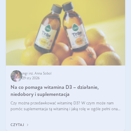
mgr inż. Anna Sobol
29 sty 2026
Na co pomaga witamina D3 – działanie,
niedobory i suplementacja
Czy można przedawkować witaminę D3? W czym może nam
pomóc suplementacja tą witaminą i jaką rolę w ogóle pełni ona
w naszym ciele? Powszechnie wiadomo, że jej przyjmowanie
zalecane jest jesienią i zimą, ale czy wiesz, dlaczego warto to
CZYTAJ
robić?