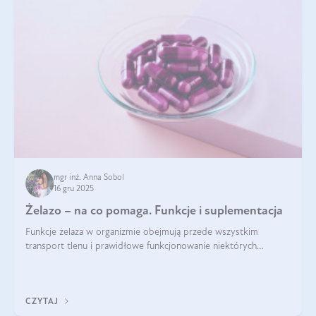
mgr inż. Anna Sobol
16 gru 2025
Żelazo – na co pomaga. Funkcje i suplementacja
Funkcje żelaza w organizmie obejmują przede wszystkim
transport tlenu i prawidłowe funkcjonowanie niektórych
enzymów. Żelazo odpowiada też za działanie układu
immunologicznego i nerwowego, szczególnie na wczesnym
etapie życia.
CZYTAJ