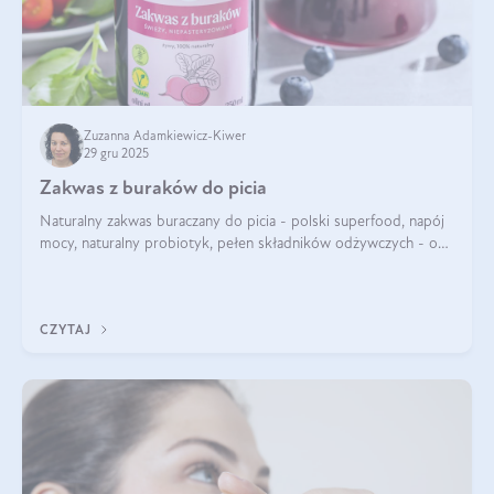
Zuzanna Adamkiewicz-Kiwer
29 gru 2025
Zakwas z buraków do picia
Naturalny zakwas buraczany do picia - polski superfood, napój
mocy, naturalny probiotyk, pełen składników odżywczych - o
zakwasie z buraka mówi się w samych superlatywach. Niektórzy
z Was usłyszeli o
CZYTAJ