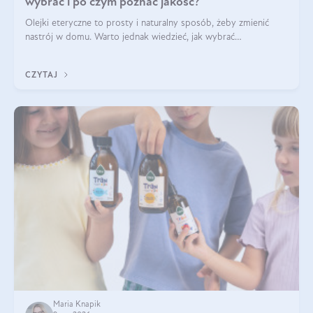
wybrać i po czym poznać jakość?
Olejki eteryczne to prosty i naturalny sposób, żeby zmienić
nastrój w domu. Warto jednak wiedzieć, jak wybrać
odpowiednie produkty. Po czym poznać, że są one dobrej
jakości? Jakie olejki eteryczne są najlepsze? Poznaj najważniejsze
CZYTAJ
kryteria wyboru!
Maria Knapik