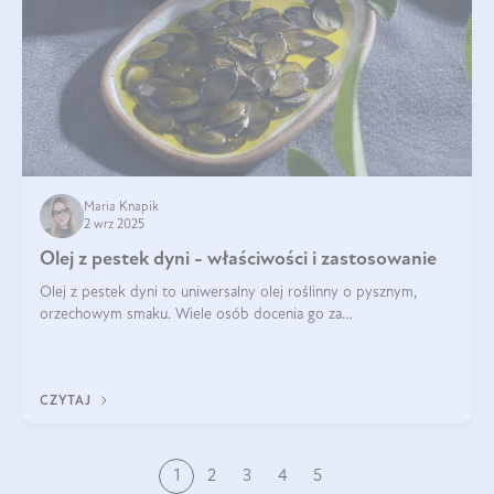
Maria Knapik
2 wrz 2025
Olej z pestek dyni - właściwości i zastosowanie
Olej z pestek dyni to uniwersalny olej roślinny o pysznym,
orzechowym smaku. Wiele osób docenia go za
wszechstronność, bo przydaje się zarówno w kuchni, jak i w
pielęgnacji. Często wykorzystuje się go
CZYTAJ
1
2
3
4
5