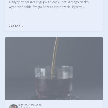
Tradycyjny barszcz wigilijny to danie, bez którego ciężko
wyobrazić sobie Święta Bożego Narodzenia. Pyszny,
aromatyczny, esencjonalny, pachnący grzybami, o pięknym
klarownym kolorze. W czym tkwi tajem
CZYTAJ
mgr inż. Anna Sobol