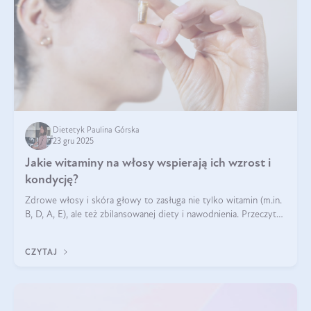
Dietetyk Paulina Górska
23 gru 2025
Jakie witaminy na włosy wspierają ich wzrost i
kondycję?
Zdrowe włosy i skóra głowy to zasługa nie tylko witamin (m.in.
B, D, A, E), ale też zbilansowanej diety i nawodnienia. Przeczytaj
nasz artykuł i dowiedz się, które składniki najskuteczniej hamują
wypadanie włosów.
CZYTAJ