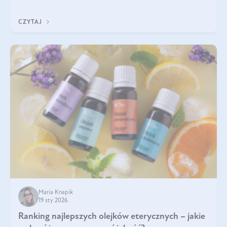
Wspierają zdrowie skóry i wzroku, odporność, prawidłową
krzepliwość krwi oraz mineralizację kości.
CZYTAJ
Maria Knapik
19 sty 2026
Ranking najlepszych olejków eterycznych – jakie