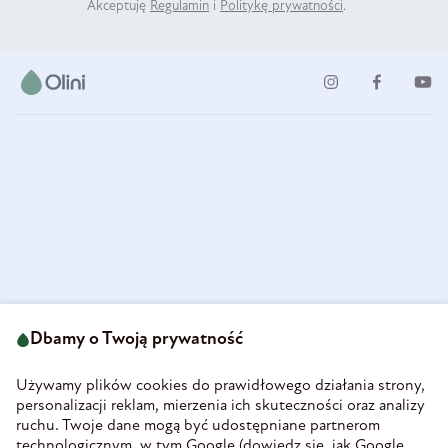
Akceptuję
Regulamin
i
Politykę prywatności
.
ul. Strzegomska 49
693 222 687
58-160 Świebodzice
Dbamy o Twoją prywatność
sklep@olini.pl
Polska
NIP 8860027066
Używamy plików cookies do prawidłowego działania strony,
REGON 890213034
personalizacji reklam, mierzenia ich skuteczności oraz analizy
ruchu. Twoje dane mogą być udostępniane partnerom
INFORMACJE
technologicznym, w tym Google (
dowiedz się, jak Google