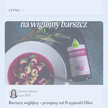
czerwonych zostało zapomniane, by w ostatnim czasie powrócić
na fali popularności na
CZYTAJ
Paulina Maludy
1 gru 2025
Barszcz wigilijny - przepisy od Przyjaciół Olini