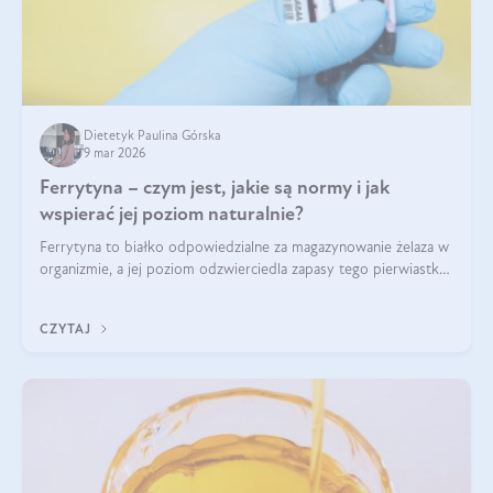
Dietetyk Paulina Górska
9 mar 2026
Ferrytyna – czym jest, jakie są normy i jak
wspierać jej poziom naturalnie?
Ferrytyna to białko odpowiedzialne za magazynowanie żelaza w
organizmie, a jej poziom odzwierciedla zapasy tego pierwiastka.
Warto dowiedzieć się więcej na jej temat, ponieważ niedobór
ferrytyny daje objawy, które mogą utrudniać codzienne
CZYTAJ
funkcjonowanie (