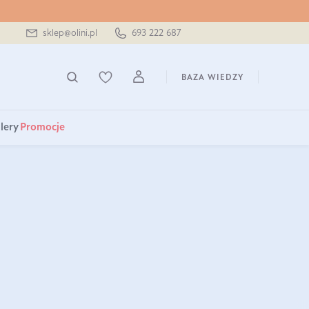
sklep@olini.pl
693 222 687
BAZA WIEDZY
lery
Promocje