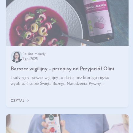
Paulina Maludy
1 gru 2025
Barszcz wigilijny - przepisy od Przyjaciół Olini
Tradycyjny barszcz wigilijny to danie, bez którego ciężko
wyobrazić sobie Święta Bożego Narodzenia. Pyszny,
aromatyczny, esencjonalny, pachnący grzybami, o pięknym
klarownym kolorze. W czym tkwi tajem
CZYTAJ