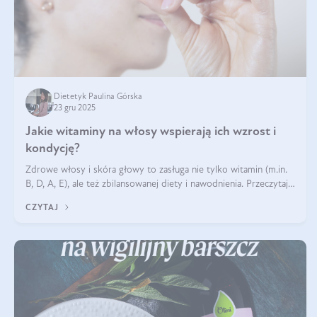
Dietetyk Paulina Górska
23 gru 2025
Jakie witaminy na włosy wspierają ich wzrost i
kondycję?
Zdrowe włosy i skóra głowy to zasługa nie tylko witamin (m.in.
B, D, A, E), ale też zbilansowanej diety i nawodnienia. Przeczytaj
nasz artykuł i dowiedz się, które składniki najskuteczniej hamują
CZYTAJ
wypadanie włosów.