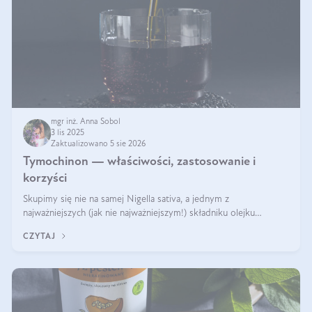
mgr inż. Anna Sobol
3 lis 2025
Zaktualizowano 5 sie 2026
Tymochinon — właściwości, zastosowanie i
korzyści
Skupimy się nie na samej Nigella sativa, a jednym z
najważniejszych (jak nie najważniejszym!) składniku olejku
eterycznego z czarnuszki: tymochinonie.
CZYTAJ