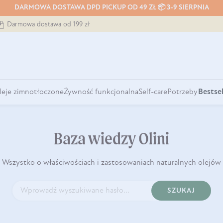
DARMOWA DOSTAWA DPD PICKUP OD 49 ZŁ 📦 3-9 SIERPNIA
Darmowa dostawa od 199 zł
leje zimnotłoczone
Żywność funkcjonalna
Self-care
Potrzeby
Bestsel
Baza wiedzy Olini
Wszystko o właściwościach i zastosowaniach naturalnych olejów
SZUKAJ