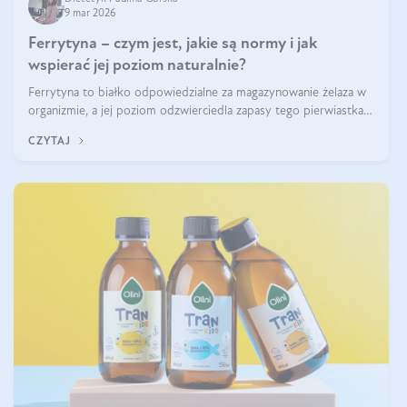
9 mar 2026
Ferrytyna – czym jest, jakie są normy i jak
wspierać jej poziom naturalnie?
Ferrytyna to białko odpowiedzialne za magazynowanie żelaza w
organizmie, a jej poziom odzwierciedla zapasy tego pierwiastka.
Warto dowiedzieć się więcej na jej temat, ponieważ niedobór
CZYTAJ
ferrytyny daje objawy, które mogą utrudniać codzienne
funkcjonowanie (