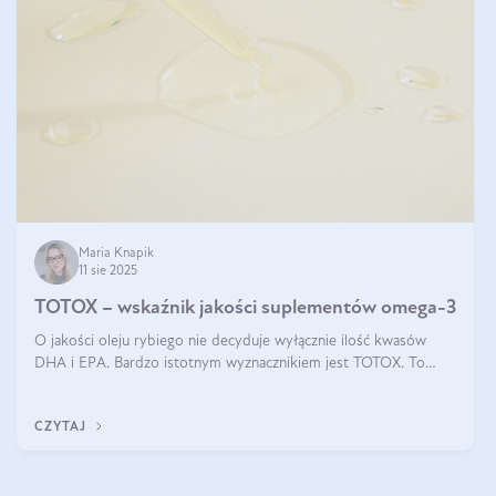
Maria Knapik
11 sie 2025
TOTOX – wskaźnik jakości suplementów omega-3
O jakości oleju rybiego nie decyduje wyłącznie ilość kwasów
DHA i EPA. Bardzo istotnym wyznacznikiem jest TOTOX. To
wskaźnik, który pokazuje skuteczność, świeżość oraz
bezpieczeństwo suplementu?
CZYTAJ