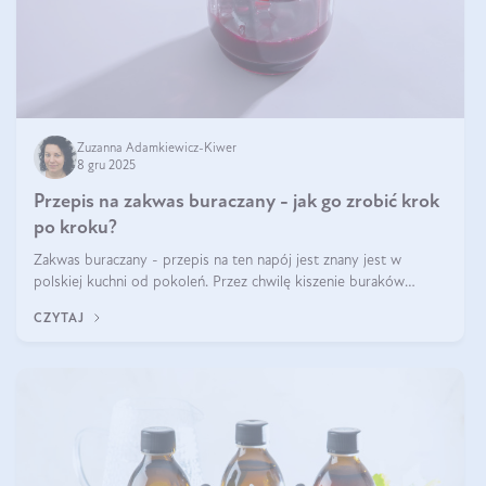
Zuzanna Adamkiewicz-Kiwer
8 gru 2025
Przepis na zakwas buraczany - jak go zrobić krok
po kroku?
Zakwas buraczany - przepis na ten napój jest znany jest w
polskiej kuchni od pokoleń. Przez chwilę kiszenie buraków
czerwonych zostało zapomniane, by w ostatnim czasie powrócić
CZYTAJ
na fali popularności na