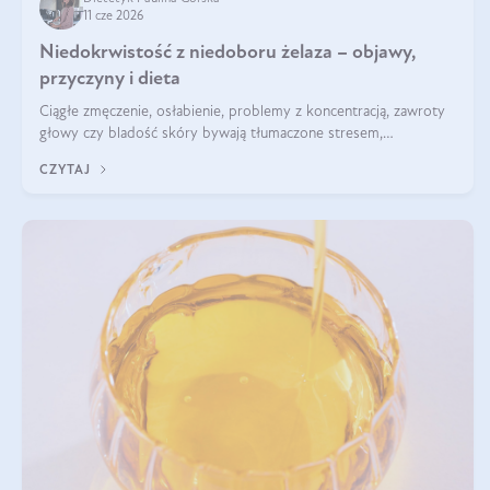
11 cze 2026
Niedokrwistość z niedoboru żelaza – objawy,
przyczyny i dieta
Ciągłe zmęczenie, osłabienie, problemy z koncentracją, zawroty
głowy czy bladość skóry bywają tłumaczone stresem,
przepracowaniem lub niedoborem snu. Tymczasem ich przyczyną
CZYTAJ
może być niedokrwistość z niedoboru żelaza.