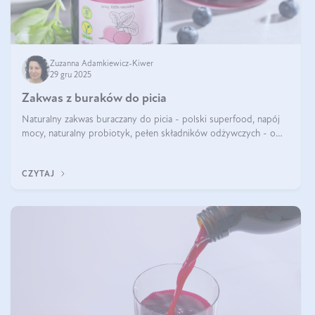
Zuzanna Adamkiewicz-Kiwer
29 gru 2025
Zakwas z buraków do picia
Naturalny zakwas buraczany do picia - polski superfood, napój
mocy, naturalny probiotyk, pełen składników odżywczych - o
zakwasie z buraka mówi się w samych superlatywach. Niektórzy
z Was usłyszeli o
CZYTAJ