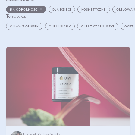
NA ODPORNOŚĆ
DLA DZIECI
KOSMETYCZNE
OLEJOWAN
Tematyka:
OLIWA Z OLIWEK
OLEJ LNIANY
OLEJ Z CZARNUSZKI
OCET
Dietetyk Paulina Górska