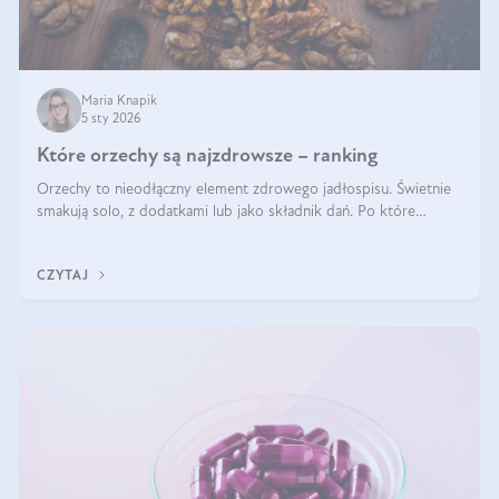
Maria Knapik
5 sty 2026
Które orzechy są najzdrowsze – ranking
Orzechy to nieodłączny element zdrowego jadłospisu. Świetnie
smakują solo, z dodatkami lub jako składnik dań. Po które
orzechy warto sięgać zamiast niezdrowej przekąski? Dowiesz się
z tego tekstu!
CZYTAJ