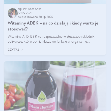
mgr inż. Anna Sobol
22 sty 2026
Zaktualizowano 30 lip 2026
Witaminy ADEK – na co działają i kiedy warto je
stosować?
Witaminy A, D, E i K to rozpuszczalne w tłuszczach składniki
odżywcze, które pełnią kluczowe funkcje w organizmie.
Wspierają zdrowie skóry i wzroku, odporność, prawidłową
CZYTAJ
krzepliwość krwi oraz mineralizację kości.