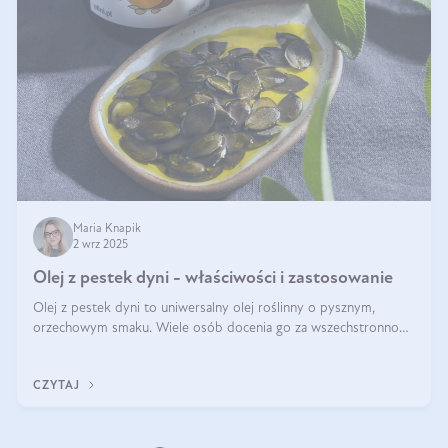
Maria Knapik
2 wrz 2025
Olej z pestek dyni - właściwości i zastosowanie
Olej z pestek dyni to uniwersalny olej roślinny o pysznym,
orzechowym smaku. Wiele osób docenia go za wszechstronność,
bo przydaje się zarówno w kuchni, jak i w pielęgnacji. Często
wykorzystuje się go
CZYTAJ