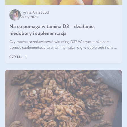
mgr inż. Anna Sobol
29 sty 2026
Na co pomaga witamina D3 – działanie,
niedobory i suplementacja
Czy można przedawkować witaminę D3? W czym może nam
pomóc suplementacja tą witaminą i jaką rolę w ogóle pełni ona w
naszym ciele? Powszechnie wiadomo, że jej przyjmowanie
CZYTAJ
zalecane jest jesienią i zimą, ale czy wiesz, dlaczego warto to
robić?