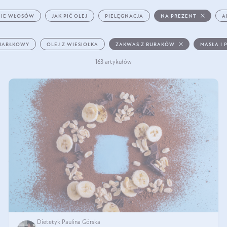
IE WŁOSÓW
JAK PIĆ OLEJ
PIELĘGNACJA
NA PREZENT
A
 JABŁKOWY
OLEJ Z WIESIOŁKA
ZAKWAS Z BURAKÓW
MASŁA I 
163 artykułów
Dietetyk Paulina Górska