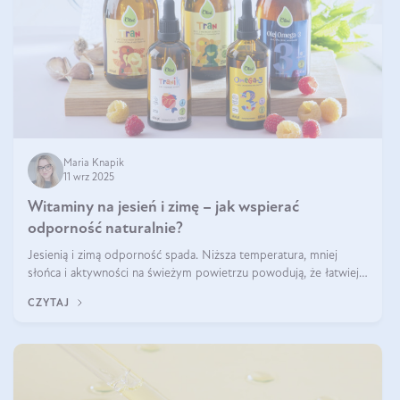
Maria Knapik
11 wrz 2025
Witaminy na jesień i zimę – jak wspierać
odporność naturalnie?
Jesienią i zimą odporność spada. Niższa temperatura, mniej
słońca i aktywności na świeżym powietrzu powodują, że łatwiej
się przeziębiamy. Dlatego szczególnie w tym okresie powinniśmy
CZYTAJ
wspierać układ immunologiczny. Co warto suplementować
jesienią i zimą?