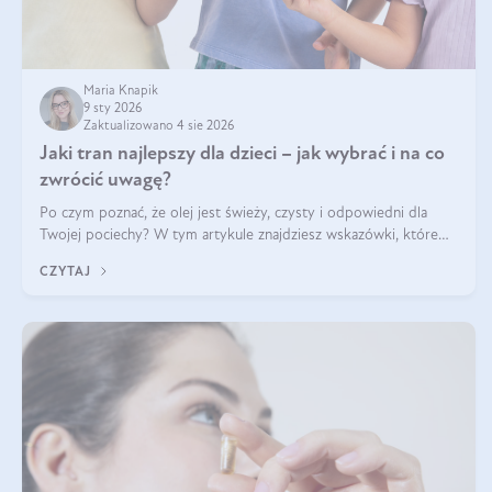
Maria Knapik
9 sty 2026
Zaktualizowano 4 sie 2026
Jaki tran najlepszy dla dzieci – jak wybrać i na co
zwrócić uwagę?
Po czym poznać, że olej jest świeży, czysty i odpowiedni dla
Twojej pociechy? W tym artykule znajdziesz wskazówki, które
pomogą wybrać najlepszy tran dla dzieci.
CZYTAJ