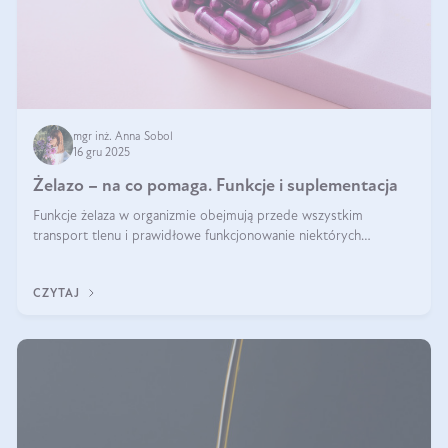
mgr inż. Anna Sobol
16 gru 2025
Żelazo – na co pomaga. Funkcje i suplementacja
Funkcje żelaza w organizmie obejmują przede wszystkim
transport tlenu i prawidłowe funkcjonowanie niektórych
enzymów. Żelazo odpowiada też za działanie układu
immunologicznego i nerwowego, szczególnie na wczesnym
CZYTAJ
etapie życia.