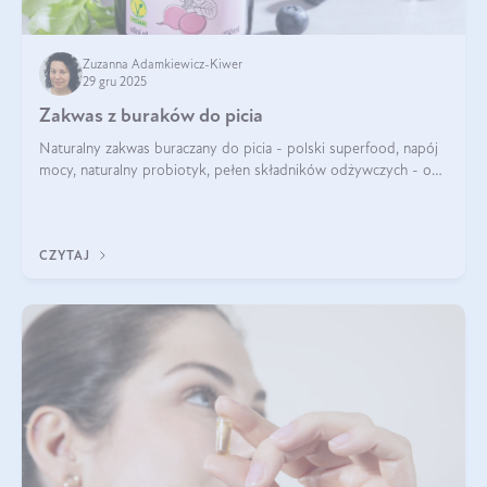
Zuzanna Adamkiewicz-Kiwer
29 gru 2025
Zakwas z buraków do picia
Naturalny zakwas buraczany do picia - polski superfood, napój
mocy, naturalny probiotyk, pełen składników odżywczych - o
zakwasie z buraka mówi się w samych superlatywach. Niektórzy
z Was usłyszeli o
CZYTAJ