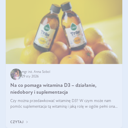
mgr inż. Anna Sobol
29 sty 2026
Na co pomaga witamina D3 – działanie,
niedobory i suplementacja
Czy można przedawkować witaminę D3? W czym może nam
pomóc suplementacja tą witaminą i jaką rolę w ogóle pełni ona
w naszym ciele? Powszechnie wiadomo, że jej przyjmowanie
zalecane jest jesienią i zimą, ale czy wiesz, dlaczego warto to
CZYTAJ
robić?