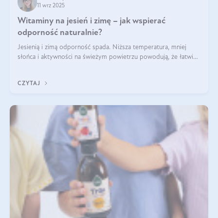
11 wrz 2025
Witaminy na jesień i zimę – jak wspierać
odporność naturalnie?
Jesienią i zimą odporność spada. Niższa temperatura, mniej
słońca i aktywności na świeżym powietrzu powodują, że łatwiej
się przeziębiamy. Dlatego szczególnie w tym okresie
powinniśmy wspierać układ immunologiczny. Co warto
CZYTAJ
suplementować jesienią i zimą?