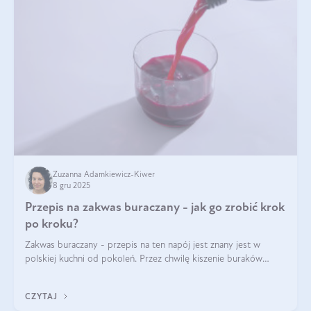
Zuzanna Adamkiewicz-Kiwer
8 gru 2025
Przepis na zakwas buraczany - jak go zrobić krok
po kroku?
Zakwas buraczany - przepis na ten napój jest znany jest w
polskiej kuchni od pokoleń. Przez chwilę kiszenie buraków
czerwonych zostało zapomniane, by w ostatnim czasie powrócić
na fali popularności na
CZYTAJ