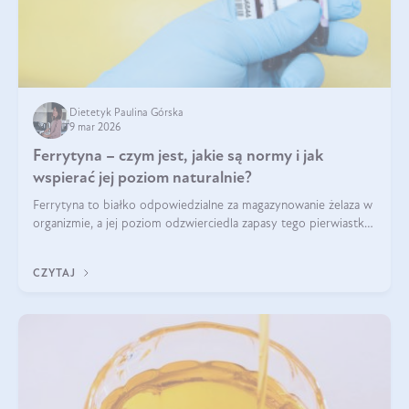
Dietetyk Paulina Górska
9 mar 2026
Ferrytyna – czym jest, jakie są normy i jak
wspierać jej poziom naturalnie?
Ferrytyna to białko odpowiedzialne za magazynowanie żelaza w
organizmie, a jej poziom odzwierciedla zapasy tego pierwiastka.
Warto dowiedzieć się więcej na jej temat, ponieważ niedobór
ferrytyny daje objawy, które mogą utrudniać codzienne
CZYTAJ
funkcjonowanie (