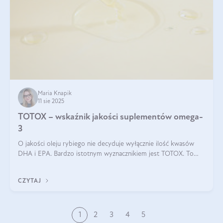
Maria Knapik
11 sie 2025
TOTOX – wskaźnik jakości suplementów omega-
3
O jakości oleju rybiego nie decyduje wyłącznie ilość kwasów
DHA i EPA. Bardzo istotnym wyznacznikiem jest TOTOX. To
wskaźnik, który pokazuje skuteczność, świeżość oraz
bezpieczeństwo suplementu?
CZYTAJ
1
2
3
4
5