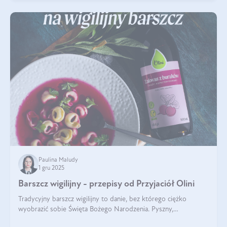
Paulina Maludy
1 gru 2025
Barszcz wigilijny - przepisy od Przyjaciół Olini
Tradycyjny barszcz wigilijny to danie, bez którego ciężko
wyobrazić sobie Święta Bożego Narodzenia. Pyszny,
aromatyczny, esencjonalny, pachnący grzybami, o pięknym