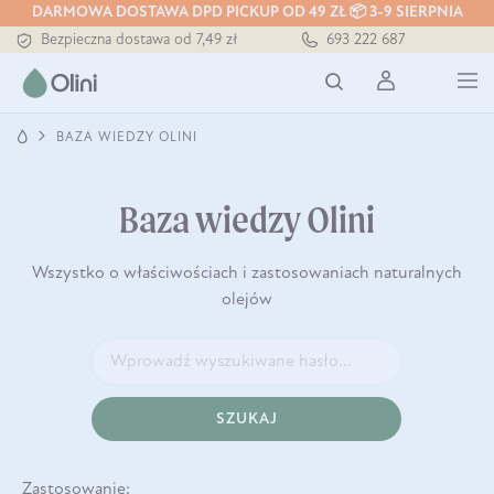
DARMOWA DOSTAWA DPD PICKUP OD 49 ZŁ 📦 3-9 SIERPNIA
Bezpieczna dostawa od 7,49 zł
693 222 687
Darmowa dostawa od 199 zł
Tłoczony zawsze na zimno
BAZA WIEDZY OLINI
Baza wiedzy Olini
Wszystko o właściwościach i zastosowaniach naturalnych
olejów
SZUKAJ
Zastosowanie: