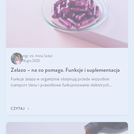
mgr inż. Anna Sobol
16 gru 2025
Żelazo – na co pomaga. Funkcje i suplementacja
Funkcje żelaza w organizmie obejmują przede wszystkim
transport tlenu i prawidłowe funkcjonowanie niektórych
enzymów. Żelazo odpowiada też za działanie układu
immunologicznego i nerwowego, szczególnie na wczesnym
etapie życia.
CZYTAJ