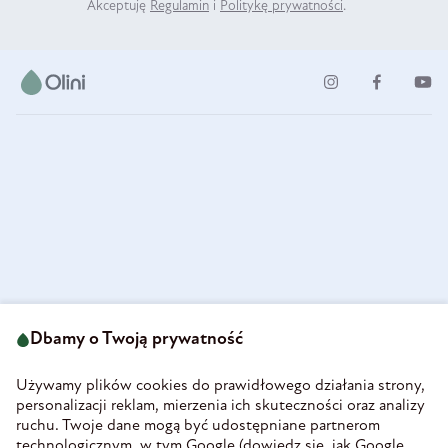
Akceptuję
Regulamin
i
Politykę prywatności
.
ul. Strzegomska 49
693 222 687
58-160 Świebodzice
Dbamy o Twoją prywatność
sklep@olini.pl
Polska
NIP 8860027066
Używamy plików cookies do prawidłowego działania strony,
REGON 890213034
personalizacji reklam, mierzenia ich skuteczności oraz analizy
ruchu. Twoje dane mogą być udostępniane partnerom
INFORMACJE
technologicznym, w tym Google (
dowiedz się, jak Google