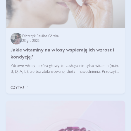
Dietetyk Paulina Górska
23 gru 2025
Jakie witaminy na włosy wspierają ich wzrost i
kondycję?
Zdrowe włosy i skóra głowy to zasługa nie tylko witamin (m.in.
B, D, A, E), ale też zbilansowanej diety i nawodnienia. Przeczytaj
nasz artykuł i dowiedz się, które składniki najskuteczniej hamują
wypadanie włosów.
CZYTAJ