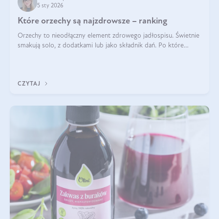
5 sty 2026
Które orzechy są najzdrowsze – ranking
Orzechy to nieodłączny element zdrowego jadłospisu. Świetnie
smakują solo, z dodatkami lub jako składnik dań. Po które
orzechy warto sięgać zamiast niezdrowej przekąski? Dowiesz
się z tego tekstu!
CZYTAJ