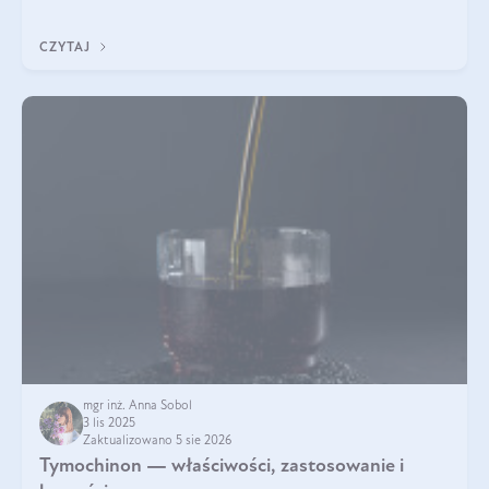
klarownym kolorze. W czym tkwi tajem
CZYTAJ
mgr inż. Anna Sobol
3 lis 2025
Zaktualizowano 5 sie 2026
Tymochinon — właściwości, zastosowanie i