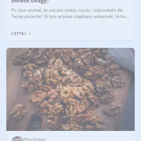
zwrócić uwagę?
Po czym poznać, że olej jest świeży, czysty i odpowiedni dla
Twojej pociechy? W tym artykule znajdziesz wskazówki, które
pomogą wybrać najlepszy tran dla dzieci.
CZYTAJ
Maria Knapik