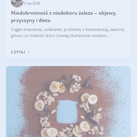
11 cze 2026
Niedokrwistość z niedoboru żelaza – objawy,
przyczyny i dieta
Ciągłe zmęczenie, osłabienie, problemy z koncentracją, zawroty
głowy czy bladość skóry bywają tłumaczone stresem,
przepracowaniem lub niedoborem snu. Tymczasem ich
przyczyną może być niedokrwistość z niedoboru żelaza.
CZYTAJ