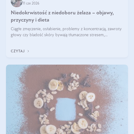
11 cze 2026
Niedokrwistość z niedoboru żelaza – objawy,
przyczyny i dieta
Ciągłe zmęczenie, osłabienie, problemy z koncentracją, zawroty
głowy czy bladość skóry bywają tłumaczone stresem,
przepracowaniem lub niedoborem snu. Tymczasem ich
przyczyną może być niedokrwistość z niedoboru żelaza.
CZYTAJ