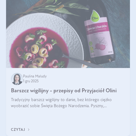
Paulina Maludy
1 gru 2025
Barszcz wigilijny - przepisy od Przyjaciół Olini
Tradycyjny barszcz wigilijny to danie, bez którego ciężko
wyobrazić sobie Święta Bożego Narodzenia. Pyszny,
aromatyczny, esencjonalny, pachnący grzybami, o pięknym
klarownym kolorze. W czym tkwi tajem
CZYTAJ