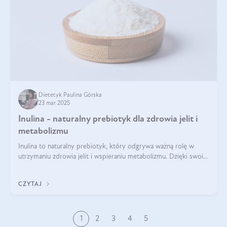
Dietetyk Paulina Górska
23 mar 2025
Inulina - naturalny prebiotyk dla zdrowia jelit i
metabolizmu
Inulina to naturalny prebiotyk, który odgrywa ważną rolę w
utrzymaniu zdrowia jelit i wspieraniu metabolizmu. Dzięki swoim
właściwościom wspomaga rozwój dobroczynnych bakterii
jelitowych, co ma pozy
CZYTAJ
1
2
3
4
5