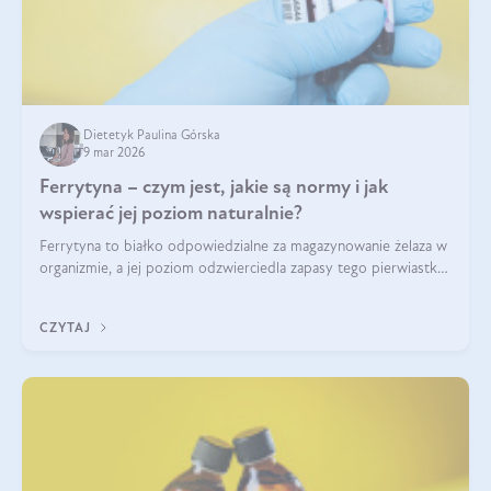
Dietetyk Paulina Górska
9 mar 2026
Ferrytyna – czym jest, jakie są normy i jak
wspierać jej poziom naturalnie?
Ferrytyna to białko odpowiedzialne za magazynowanie żelaza w
organizmie, a jej poziom odzwierciedla zapasy tego pierwiastka.
Warto dowiedzieć się więcej na jej temat, ponieważ niedobór
ferrytyny daje objawy, które mogą utrudniać codzienne
CZYTAJ
funkcjonowanie (