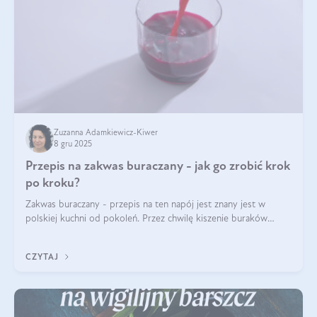
Zuzanna Adamkiewicz-Kiwer
8 gru 2025
Przepis na zakwas buraczany - jak go zrobić krok
po kroku?
Zakwas buraczany - przepis na ten napój jest znany jest w
polskiej kuchni od pokoleń. Przez chwilę kiszenie buraków
czerwonych zostało zapomniane, by w ostatnim czasie powrócić
na fali popularności na
CZYTAJ