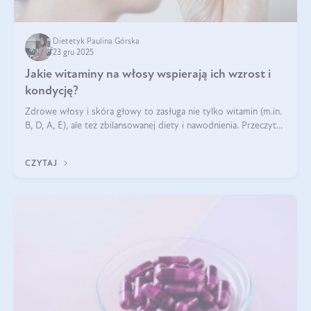
Dietetyk Paulina Górska
23 gru 2025
Jakie witaminy na włosy wspierają ich wzrost i
kondycję?
Zdrowe włosy i skóra głowy to zasługa nie tylko witamin (m.in.
B, D, A, E), ale też zbilansowanej diety i nawodnienia. Przeczytaj
nasz artykuł i dowiedz się, które składniki najskuteczniej hamują
wypadanie włosów.
CZYTAJ