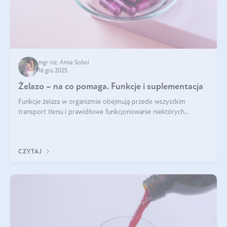
mgr inż. Anna Sobol
16 gru 2025
Żelazo – na co pomaga. Funkcje i suplementacja
Funkcje żelaza w organizmie obejmują przede wszystkim
transport tlenu i prawidłowe funkcjonowanie niektórych
enzymów. Żelazo odpowiada też za działanie układu
immunologicznego i nerwowego, szczególnie na wczesnym
etapie życia.
CZYTAJ