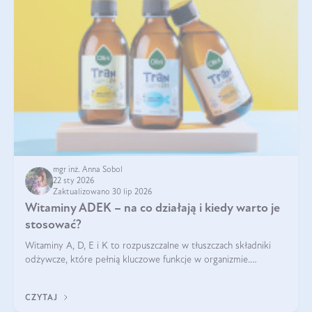
mgr inż. Anna Sobol
22 sty 2026
Zaktualizowano 30 lip 2026
Witaminy ADEK – na co działają i kiedy warto je
stosować?
Witaminy A, D, E i K to rozpuszczalne w tłuszczach składniki
odżywcze, które pełnią kluczowe funkcje w organizmie.
Wspierają zdrowie skóry i wzroku, odporność, prawidłową
krzepliwość krwi oraz mineralizację kości.
CZYTAJ