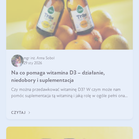
mgr inż. Anna Sobol
29 sty 2026
Na co pomaga witamina D3 – działanie,
niedobory i suplementacja
Czy można przedawkować witaminę D3? W czym może nam
pomóc suplementacja tą witaminą i jaką rolę w ogóle pełni ona
w naszym ciele? Powszechnie wiadomo, że jej przyjmowanie
zalecane jest jesienią i zimą, ale czy wiesz, dlaczego warto to
CZYTAJ
robić?