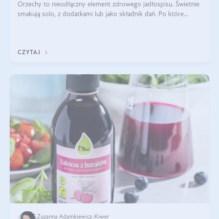
Orzechy to nieodłączny element zdrowego jadłospisu. Świetnie
smakują solo, z dodatkami lub jako składnik dań. Po które
orzechy warto sięgać zamiast niezdrowej przekąski? Dowiesz
się z tego tekstu!
CZYTAJ
Zuzanna Adamkiewicz-Kiwer