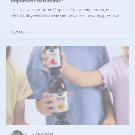
odporność naturalnie?
Jesienią i zimą odporność spada. Niższa temperatura, mniej
słońca i aktywności na świeżym powietrzu powodują, że łatwiej
się przeziębiamy. Dlatego szczególnie w tym okresie
powinniśmy wspierać układ immunologiczny. Co warto
CZYTAJ
suplementować jesienią i zimą?
mgr inż. Anna Sobol