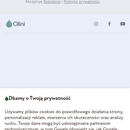
Akceptuję
Regulamin
i
Politykę prywatności
.
ul. Strzegomska 49
693 222 687
58-160 Świebodzice
Dbamy o Twoją prywatność
sklep@olini.pl
Polska
NIP 8860027066
Używamy plików cookies do prawidłowego działania strony,
REGON 890213034
personalizacji reklam, mierzenia ich skuteczności oraz analizy
ruchu. Twoje dane mogą być udostępniane partnerom
INFORMACJE
technologicznym, w tym Google (
dowiedz się, jak Google