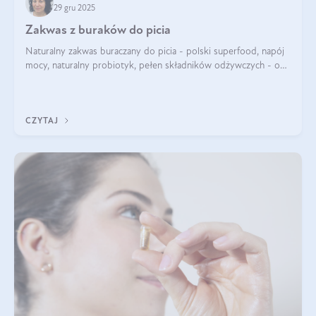
29 gru 2025
Zakwas z buraków do picia
Naturalny zakwas buraczany do picia - polski superfood, napój
mocy, naturalny probiotyk, pełen składników odżywczych - o
zakwasie z buraka mówi się w samych superlatywach. Niektórzy
z Was usłyszeli o
CZYTAJ