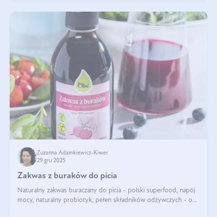
Zuzanna Adamkiewicz-Kiwer
29 gru 2025
Zakwas z buraków do picia
Naturalny zakwas buraczany do picia - polski superfood, napój
mocy, naturalny probiotyk, pełen składników odżywczych - o
zakwasie z buraka mówi się w samych superlatywach. Niektórzy