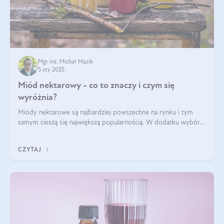
Mgr inż. Michał Mazik
5 sty 2025
Miód nektarowy - co to znaczy i czym się
wyróżnia?
Miody nektarowe są najbardziej powszechne na rynku i tym
samym cieszą się największą popularnością. W dodatku wybór
gatunków jest bardzo duży – od łagodnych i delikatnych
miodów akacjowych po intens
CZYTAJ