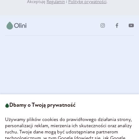
Akceptuję
Regulamin
i
Politykę prywatności
.
ul. Strzegomska 49
693 222 687
58-160 Świebodzice
Dbamy o Twoją prywatność
sklep@olini.pl
Polska
NIP 8860027066
Używamy plików cookies do prawidłowego działania strony,
REGON 890213034
personalizacji reklam, mierzenia ich skuteczności oraz analizy
ruchu. Twoje dane mogą być udostępniane partnerom
INFORMACJE
technologicznym, w tym Google (
dowiedz się, jak Google