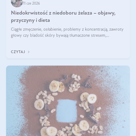
11 cze 2026
Niedokrwistość z niedoboru żelaza – objawy,
przyczyny i dieta
Ciągłe zmęczenie, osłabienie, problemy z koncentracją, zawroty
głowy czy bladość skóry bywają tłumaczone stresem,
przepracowaniem lub niedoborem snu. Tymczasem ich
przyczyną może być niedokrwistość z niedoboru żelaza.
CZYTAJ