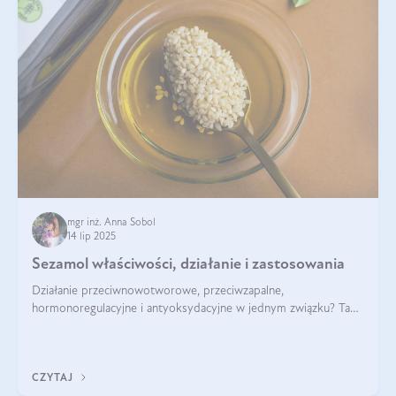
mgr inż. Anna Sobol
14 lip 2025
Sezamol właściwości, działanie i zastosowania
Działanie przeciwnowotworowe, przeciwzapalne,
hormonoregulacyjne i antyoksydacyjne w jednym związku? Tak
— to właśnie natura sezamolu, który obecny jest w oleju
sezamowym. Dowiedz się, dlaczego warto wprowadzić go do
swojej diety — być może to pierwsza ok
CZYTAJ