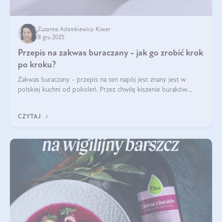
Zuzanna Adamkiewicz-Kiwer
8 gru 2025
Przepis na zakwas buraczany - jak go zrobić krok
po kroku?
Zakwas buraczany - przepis na ten napój jest znany jest w
polskiej kuchni od pokoleń. Przez chwilę kiszenie buraków
czerwonych zostało zapomniane, by w ostatnim czasie powrócić
na fali popularności na
CZYTAJ