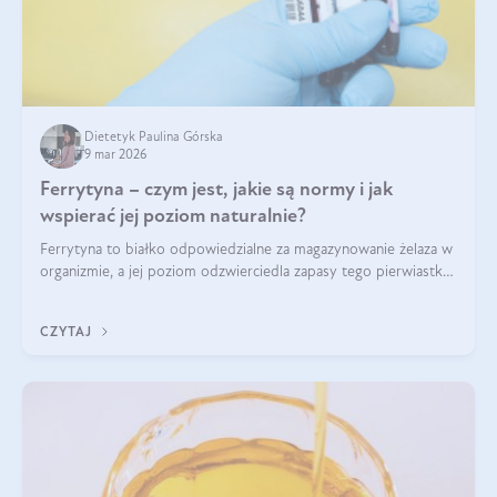
Dietetyk Paulina Górska
9 mar 2026
Ferrytyna – czym jest, jakie są normy i jak
wspierać jej poziom naturalnie?
Ferrytyna to białko odpowiedzialne za magazynowanie żelaza w
organizmie, a jej poziom odzwierciedla zapasy tego pierwiastka.
Warto dowiedzieć się więcej na jej temat, ponieważ niedobór
ferrytyny daje objawy, które mogą utrudniać codzienne
CZYTAJ
funkcjonowanie (