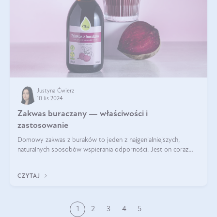
Justyna Ćwierz
10 lis 2024
Zakwas buraczany — właściwości i
zastosowanie
Domowy zakwas z buraków to jeden z najgenialniejszych,
naturalnych sposobów wspierania odporności. Jest on coraz
częstszym elementem diety wielu z Was. Naturalny zakwas
buraczany zachowuje pełnię sw
CZYTAJ
1
2
3
4
5