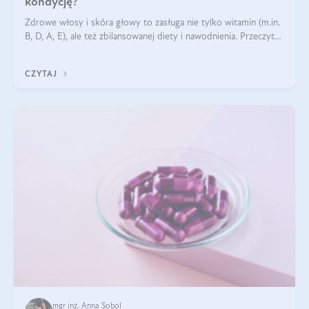
kondycję?
Zdrowe włosy i skóra głowy to zasługa nie tylko witamin (m.in.
B, D, A, E), ale też zbilansowanej diety i nawodnienia. Przeczytaj
nasz artykuł i dowiedz się, które składniki najskuteczniej hamują
wypadanie włosów.
CZYTAJ
mgr inż. Anna Sobol