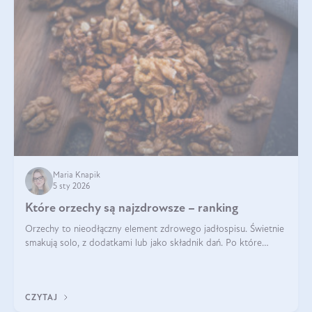
Maria Knapik
5 sty 2026
Które orzechy są najzdrowsze – ranking
Orzechy to nieodłączny element zdrowego jadłospisu. Świetnie
smakują solo, z dodatkami lub jako składnik dań. Po które
orzechy warto sięgać zamiast niezdrowej przekąski? Dowiesz
się z tego tekstu!
CZYTAJ