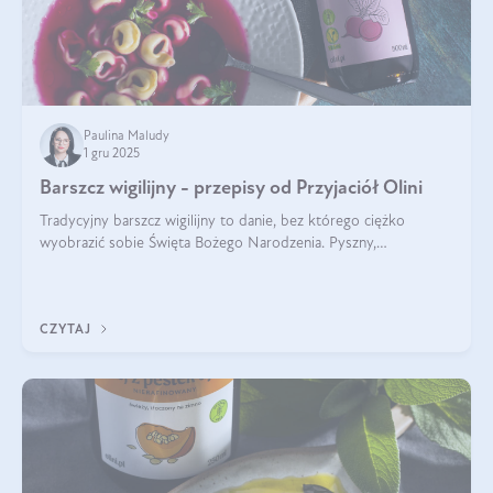
Paulina Maludy
1 gru 2025
Barszcz wigilijny - przepisy od Przyjaciół Olini
Tradycyjny barszcz wigilijny to danie, bez którego ciężko
wyobrazić sobie Święta Bożego Narodzenia. Pyszny,
aromatyczny, esencjonalny, pachnący grzybami, o pięknym
klarownym kolorze. W czym tkwi tajem
CZYTAJ