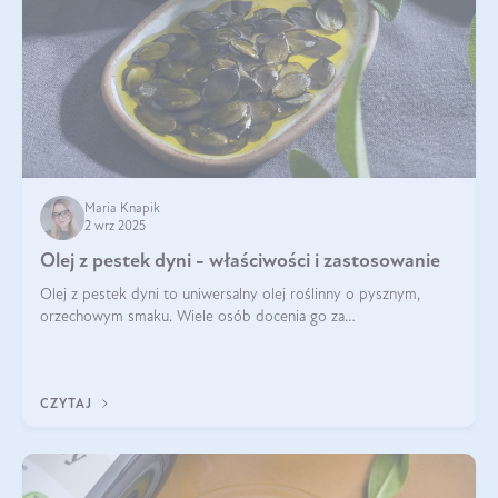
Maria Knapik
2 wrz 2025
Olej z pestek dyni - właściwości i zastosowanie
Olej z pestek dyni to uniwersalny olej roślinny o pysznym,
orzechowym smaku. Wiele osób docenia go za
wszechstronność, bo przydaje się zarówno w kuchni, jak i w
pielęgnacji. Często wykorzystuje się go
CZYTAJ