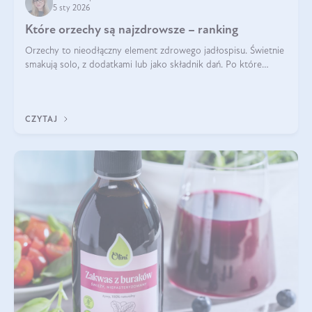
5 sty 2026
Które orzechy są najzdrowsze – ranking
Orzechy to nieodłączny element zdrowego jadłospisu. Świetnie
smakują solo, z dodatkami lub jako składnik dań. Po które
orzechy warto sięgać zamiast niezdrowej przekąski? Dowiesz
się z tego tekstu!
CZYTAJ