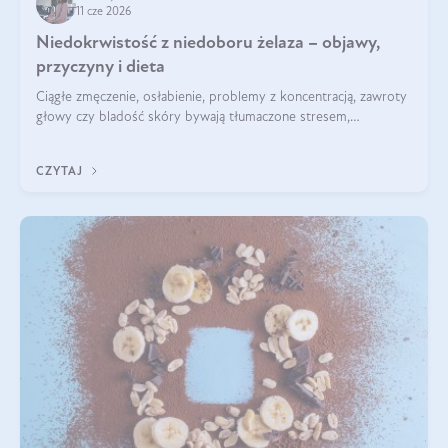
11 cze 2026
Niedokrwistość z niedoboru żelaza – objawy,
przyczyny i dieta
Ciągłe zmęczenie, osłabienie, problemy z koncentracją, zawroty
głowy czy bladość skóry bywają tłumaczone stresem,
przepracowaniem lub niedoborem snu. Tymczasem ich
przyczyną może być niedokrwistość z niedoboru żelaza.
CZYTAJ