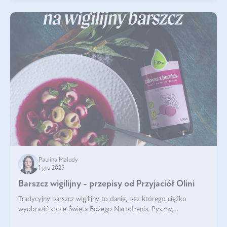
Paulina Maludy
1 gru 2025
Barszcz wigilijny - przepisy od Przyjaciół Olini
Tradycyjny barszcz wigilijny to danie, bez którego ciężko
wyobrazić sobie Święta Bożego Narodzenia. Pyszny,
aromatyczny, esencjonalny, pachnący grzybami, o pięknym