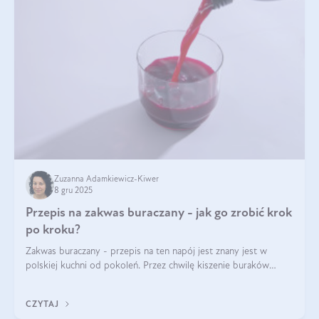
Zuzanna Adamkiewicz-Kiwer
8 gru 2025
Przepis na zakwas buraczany - jak go zrobić krok
po kroku?
Zakwas buraczany - przepis na ten napój jest znany jest w
polskiej kuchni od pokoleń. Przez chwilę kiszenie buraków
czerwonych zostało zapomniane, by w ostatnim czasie powrócić
na fali popularności na
CZYTAJ