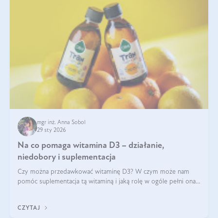
mgr inż. Anna Sobol
29 sty 2026
Na co pomaga witamina D3 – działanie,
niedobory i suplementacja
Czy można przedawkować witaminę D3? W czym może nam
pomóc suplementacja tą witaminą i jaką rolę w ogóle pełni ona
w naszym ciele? Powszechnie wiadomo, że jej przyjmowanie
zalecane jest jesienią i zimą, ale czy wiesz, dlaczego warto to
CZYTAJ
robić?