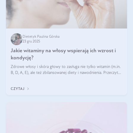
Dietetyk Paulina Górska
23 gru 2025
Jakie witaminy na włosy wspierają ich wzrost i
kondycję?
Zdrowe włosy i skóra głowy to zasługa nie tylko witamin (m.in.
B, D, A, E), ale też zbilansowanej diety i nawodnienia. Przeczytaj
nasz artykuł i dowiedz się, które składniki najskuteczniej hamują
wypadanie włosów.
CZYTAJ