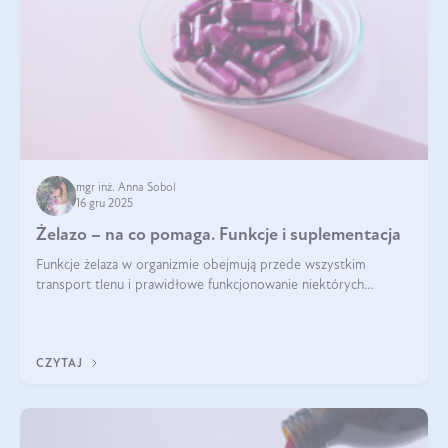
mgr inż. Anna Sobol
16 gru 2025
Żelazo – na co pomaga. Funkcje i suplementacja
Funkcje żelaza w organizmie obejmują przede wszystkim
transport tlenu i prawidłowe funkcjonowanie niektórych
enzymów. Żelazo odpowiada też za działanie układu
immunologicznego i nerwowego, szczególnie na wczesnym
etapie życia.
CZYTAJ