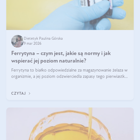
Dietetyk Paulina Górska
9 mar 2026
Ferrytyna – czym jest, jakie są normy i jak
wspierać jej poziom naturalnie?
Ferrytyna to białko odpowiedzialne za magazynowanie żelaza w
organizmie, a jej poziom odzwierciedla zapasy tego pierwiastka.
Warto dowiedzieć się więcej na jej temat, ponieważ niedobór
ferrytyny daje objawy, które mogą utrudniać codzienne
CZYTAJ
funkcjonowanie (