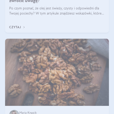
zwrócić uwagę?
Po czym poznać, że olej jest świeży, czysty i odpowiedni dla
Twojej pociechy? W tym artykule znajdziesz wskazówki, które
pomogą wybrać najlepszy tran dla dzieci.
CZYTAJ
Maria Knapik