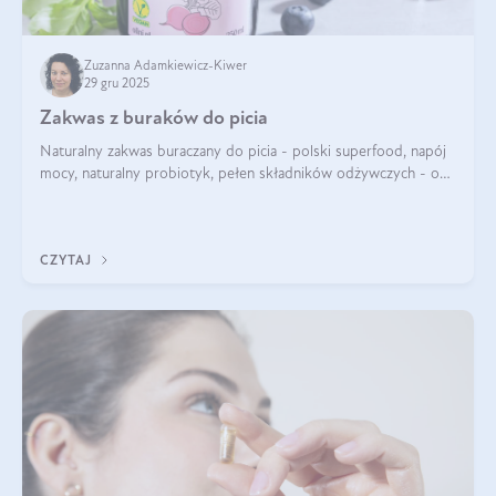
Zuzanna Adamkiewicz-Kiwer
29 gru 2025
Zakwas z buraków do picia
Naturalny zakwas buraczany do picia - polski superfood, napój
mocy, naturalny probiotyk, pełen składników odżywczych - o
zakwasie z buraka mówi się w samych superlatywach. Niektórzy
z Was usłyszeli o
CZYTAJ