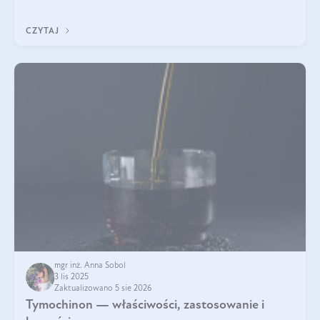
klarownym kolorze. W czym tkwi tajem
CZYTAJ
mgr inż. Anna Sobol
3 lis 2025
Zaktualizowano 5 sie 2026
Tymochinon — właściwości, zastosowanie i