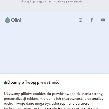
Akceptuję
Regulamin
i
Politykę prywatności
.
ul. Strzegomska 49
693 222 687
58-160 Świebodzice
Dbamy o Twoją prywatność
sklep@olini.pl
Polska
NIP 8860027066
Używamy plików cookies do prawidłowego działania strony,
REGON 890213034
personalizacji reklam, mierzenia ich skuteczności oraz analizy
ruchu. Twoje dane mogą być udostępniane partnerom
INFORMACJE
technologicznym, w tym Google (
dowiedz się, jak Google