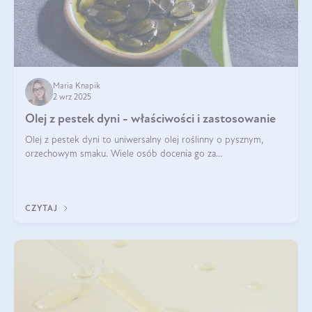
Maria Knapik
2 wrz 2025
Olej z pestek dyni - właściwości i zastosowanie
Olej z pestek dyni to uniwersalny olej roślinny o pysznym,
orzechowym smaku. Wiele osób docenia go za
wszechstronność, bo przydaje się zarówno w kuchni, jak i w
pielęgnacji. Często wykorzystuje się go
CZYTAJ