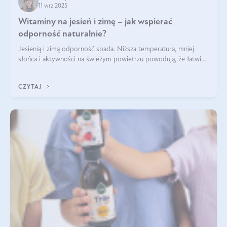
11 wrz 2025
Witaminy na jesień i zimę – jak wspierać
odporność naturalnie?
Jesienią i zimą odporność spada. Niższa temperatura, mniej
słońca i aktywności na świeżym powietrzu powodują, że łatwiej
się przeziębiamy. Dlatego szczególnie w tym okresie
powinniśmy wspierać układ immunologiczny. Co warto
CZYTAJ
suplementować jesienią i zimą?