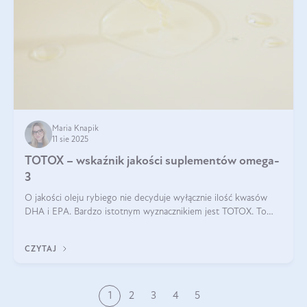
Maria Knapik
11 sie 2025
TOTOX – wskaźnik jakości suplementów omega-
3
O jakości oleju rybiego nie decyduje wyłącznie ilość kwasów
DHA i EPA. Bardzo istotnym wyznacznikiem jest TOTOX. To
wskaźnik, który pokazuje skuteczność, świeżość oraz
bezpieczeństwo suplementu?
CZYTAJ
1
2
3
4
5