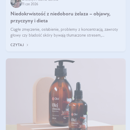
11 cze 2026
Niedokrwistość z niedoboru żelaza – objawy,
przyczyny i dieta
Ciągłe zmęczenie, osłabienie, problemy z koncentracją, zawroty
głowy czy bladość skóry bywają tłumaczone stresem,
przepracowaniem lub niedoborem snu. Tymczasem ich przyczyną
CZYTAJ
może być niedokrwistość z niedoboru żelaza.