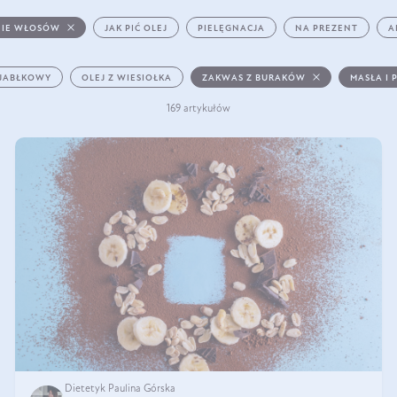
IE WŁOSÓW
JAK PIĆ OLEJ
PIELĘGNACJA
NA PREZENT
A
 JABŁKOWY
OLEJ Z WIESIOŁKA
ZAKWAS Z BURAKÓW
MASŁA I 
169 artykułów
Dietetyk Paulina Górska