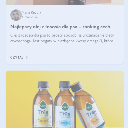
Maria Knapik
4 mar 2026
Najlepszy olej z łososia dla psa – ranking cech
Olej z łososia dla psa to prosty sposób na urozmaicenie diety
czworonoga. Jest bogaty w niezbędne kwasy omega-3, które
mogą pozytywnie wpłynąć na ogólną formę pupila. Na jakie
właściwości tego oleju rybiego warto w szczególności zwrócić
CZYTAJ
uwagę?