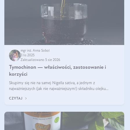
mgr inż. Anna Sobol
3 lis 2025
Zaktualizowano 5 sie 2026
Tymochinon — właściwości, zastosowanie i
korzyści
Skupimy się nie na samej Nigella sativa, a jednym z
najważniejszych (jak nie najważniejszym!) składniku olejku
eterycznego z czarnuszki: tymochinonie.
CZYTAJ