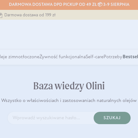
DARMOWA DOSTAWA DPD PICKUP OD 49 ZŁ 📦 3-9 SIERPNIA
Darmowa dostawa od 199 zł
leje zimnotłoczone
Żywność funkcjonalna
Self-care
Potrzeby
Bestsel
Baza wiedzy Olini
Wszystko o właściwościach i zastosowaniach naturalnych olejów
SZUKAJ