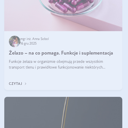
mgr inż. Anna Sobol
16 gru 2025
Żelazo – na co pomaga. Funkcje i suplementacja
Funkcje żelaza w organizmie obejmują przede wszystkim
transport tlenu i prawidłowe funkcjonowanie niektórych
enzymów. Żelazo odpowiada też za działanie układu
immunologicznego i nerwowego, szczególnie na wczesnym
CZYTAJ
etapie życia.