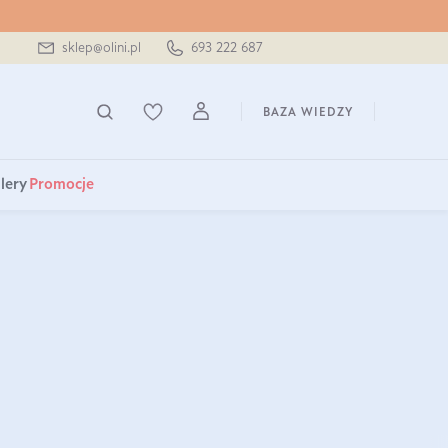
sklep@olini.pl
693 222 687
BAZA WIEDZY
lery
Promocje