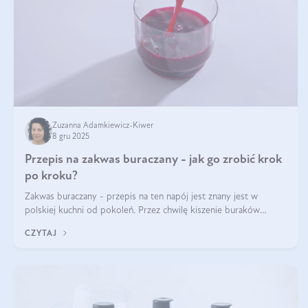
Zuzanna Adamkiewicz-Kiwer
8 gru 2025
Przepis na zakwas buraczany - jak go zrobić krok
po kroku?
Zakwas buraczany - przepis na ten napój jest znany jest w
polskiej kuchni od pokoleń. Przez chwilę kiszenie buraków
czerwonych zostało zapomniane, by w ostatnim czasie powrócić
CZYTAJ
na fali popularności na