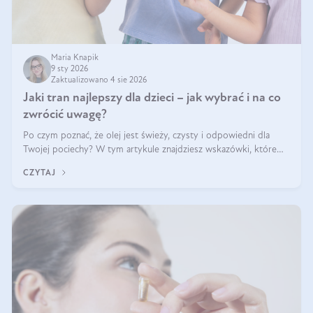
Maria Knapik
9 sty 2026
Zaktualizowano 4 sie 2026
Jaki tran najlepszy dla dzieci – jak wybrać i na co
zwrócić uwagę?
Po czym poznać, że olej jest świeży, czysty i odpowiedni dla
Twojej pociechy? W tym artykule znajdziesz wskazówki, które
pomogą wybrać najlepszy tran dla dzieci.
CZYTAJ