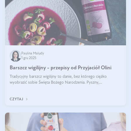
Paulina Maludy
1 gru 2025
Barszcz wigilijny - przepisy od Przyjaciół Olini
Tradycyjny barszcz wigilijny to danie, bez którego ciężko
wyobrazić sobie Święta Bożego Narodzenia. Pyszny,
aromatyczny, esencjonalny, pachnący grzybami, o pięknym
klarownym kolorze. W czym tkwi tajem
CZYTAJ