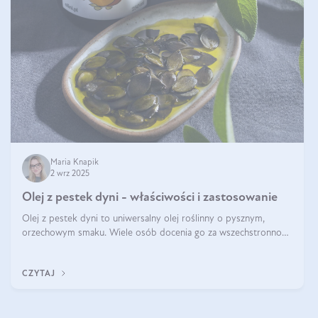
Maria Knapik
2 wrz 2025
Olej z pestek dyni - właściwości i zastosowanie
Olej z pestek dyni to uniwersalny olej roślinny o pysznym,
orzechowym smaku. Wiele osób docenia go za wszechstronność,
bo przydaje się zarówno w kuchni, jak i w pielęgnacji. Często
wykorzystuje się go
CZYTAJ