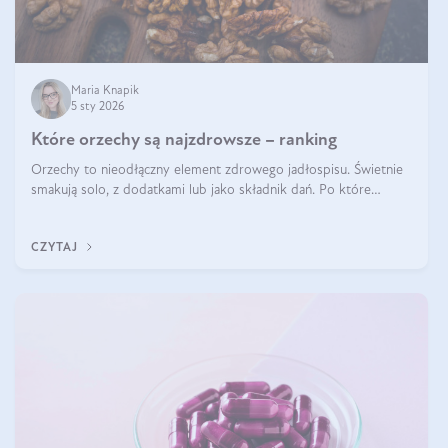
Maria Knapik
5 sty 2026
Które orzechy są najzdrowsze – ranking
Orzechy to nieodłączny element zdrowego jadłospisu. Świetnie
smakują solo, z dodatkami lub jako składnik dań. Po które
orzechy warto sięgać zamiast niezdrowej przekąski? Dowiesz się
z tego tekstu!
CZYTAJ