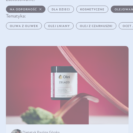
NA ODPORNOŚĆ
DLA DZIECI
KOSMETYCZNE
OLEJOWAN
Tematyka:
OLIWA Z OLIWEK
OLEJ LNIANY
OLEJ Z CZARNUSZKI
OCET
Dietetyk Paulina Górska