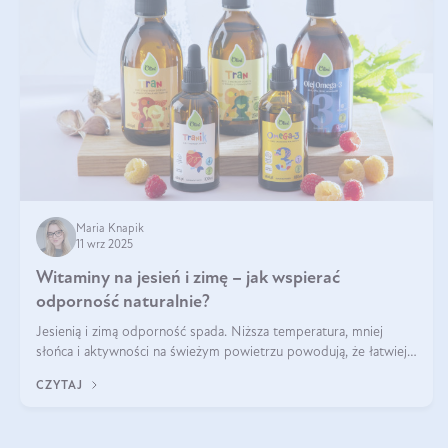
Maria Knapik
11 wrz 2025
Witaminy na jesień i zimę – jak wspierać
odporność naturalnie?
Jesienią i zimą odporność spada. Niższa temperatura, mniej
słońca i aktywności na świeżym powietrzu powodują, że łatwiej
się przeziębiamy. Dlatego szczególnie w tym okresie powinniśmy
CZYTAJ
wspierać układ immunologiczny. Co warto suplementować
jesienią i zimą?