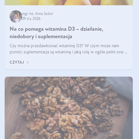
mgr inż. Anna Sobol
29 sty 2026
Na co pomaga witamina D3 – działanie,
niedobory i suplementacja
Czy można przedawkować witaminę D3? W czym może nam
pomóc suplementacja tą witaminą i jaką rolę w ogóle pełni ona w
naszym ciele? Powszechnie wiadomo, że jej przyjmowanie
CZYTAJ
zalecane jest jesienią i zimą, ale czy wiesz, dlaczego warto to
robić?