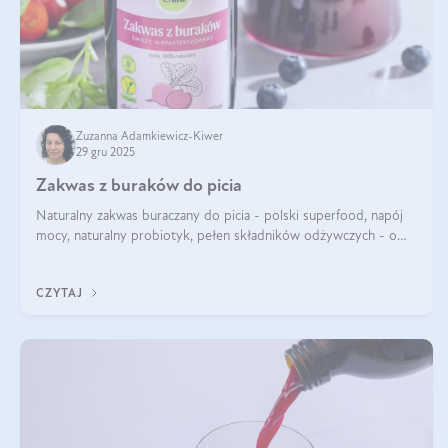
Zuzanna Adamkiewicz-Kiwer
29 gru 2025
Zakwas z buraków do picia
Naturalny zakwas buraczany do picia - polski superfood, napój
mocy, naturalny probiotyk, pełen składników odżywczych - o
zakwasie z buraka mówi się w samych superlatywach. Niektórzy
z Was usłyszeli o
CZYTAJ