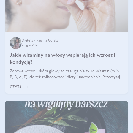
Dietetyk Paulina Górska
23 gru 2025
Jakie witaminy na włosy wspierają ich wzrost i
kondycję?
Zdrowe włosy i skóra głowy to zasługa nie tylko witamin (m.in.
B, D, A, E), ale też zbilansowanej diety i nawodnienia. Przeczytaj
nasz artykuł i dowiedz się, które składniki najskuteczniej hamują
CZYTAJ
wypadanie włosów.