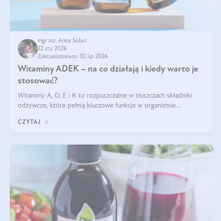
mgr inż. Anna Sobol
22 sty 2026
Zaktualizowano 30 lip 2026
Witaminy ADEK – na co działają i kiedy warto je
stosować?
Witaminy A, D, E i K to rozpuszczalne w tłuszczach składniki
odżywcze, które pełnią kluczowe funkcje w organizmie.
Wspierają zdrowie skóry i wzroku, odporność, prawidłową
CZYTAJ
krzepliwość krwi oraz mineralizację kości.