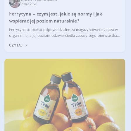
9 mar 2026
Ferrytyna – czym jest, jakie są normy i jak
wspierać jej poziom naturalnie?
Ferrytyna to białko odpowiedzialne za magazynowanie żelaza w
organizmie, a jej poziom odzwierciedla zapasy tego pierwiastka.
Warto dowiedzieć się więcej na jej temat, ponieważ niedobór
CZYTAJ
ferrytyny daje objawy, które mogą utrudniać codzienne
funkcjonowanie (