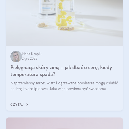
Maria Knapik
2 gru 2025
Pielęgnacja skóry zimą – jak dbać o cerę, kiedy
temperatura spada?
Naprzemienny mróz, wiatr i ogrzewane powietrze mogą osłabić
barierę hydrolipidową. Jaka więc powinna być świadoma
pielęgnacja w okresie chłodnych miesięcy?
CZYTAJ