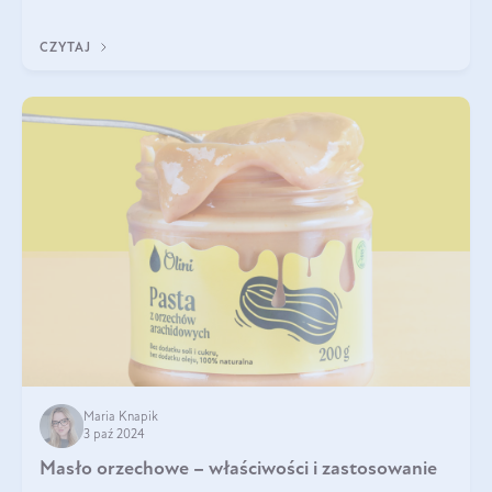
wspiera przy walce z łupieżem i ŁZS, zamyka nawilżenie we
wnętrzu włosa. Brzmi ekskl
CZYTAJ
Maria Knapik
3 paź 2024
Masło orzechowe – właściwości i zastosowanie