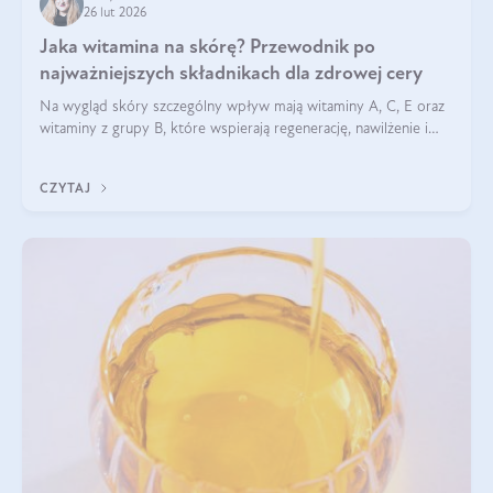
26 lut 2026
Jaka witamina na skórę? Przewodnik po
najważniejszych składnikach dla zdrowej cery
Na wygląd skóry szczególny wpływ mają witaminy A, C, E oraz
witaminy z grupy B, które wspierają regenerację, nawilżenie i
ochronę przed stresem oksydacyjnym. Odpowiednia podaż
tych witamin wspiera elastyczność skóry i jej naturalny blask.
CZYTAJ