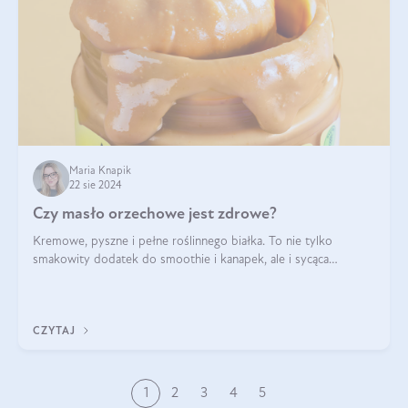
Maria Knapik
22 sie 2024
Czy masło orzechowe jest zdrowe?
Kremowe, pyszne i pełne roślinnego białka. To nie tylko
smakowity dodatek do smoothie i kanapek, ale i sycąca
przekąska dla całej rodziny. Czy warto jeść masło orzechowe?
Jakie są korzyści zdrowotne
CZYTAJ
1
2
3
4
5