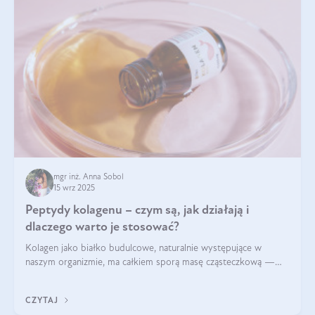
mgr inż. Anna Sobol
15 wrz 2025
Peptydy kolagenu – czym są, jak działają i
dlaczego warto je stosować?
Kolagen jako białko budulcowe, naturalnie występujące w
naszym organizmie, ma całkiem sporą masę cząsteczkową —
nawet do 300 kDa. Jeśli chcielibyśmy suplementować go w tej
formie, byłby trudno strawialny. Aby był lepiej przyswajalny i
CZYTAJ
bardziej biodostępny