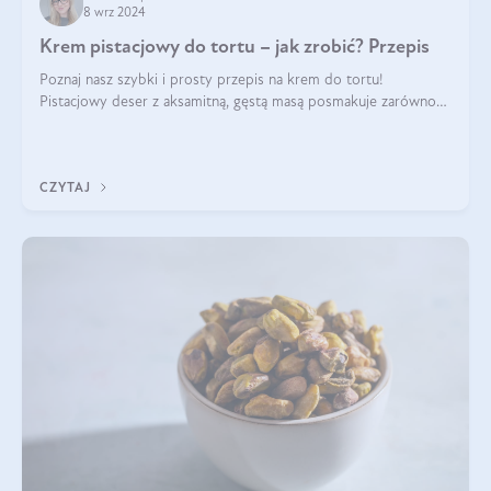
8 wrz 2024
Krem pistacjowy do tortu – jak zrobić? Przepis
Poznaj nasz szybki i prosty przepis na krem do tortu!
Pistacjowy deser z aksamitną, gęstą masą posmakuje zarówno
domownikom, jak i gościom. Dzięki niemu każdy kawałek ciasta
będzie prawdziwą ucztą dla
CZYTAJ