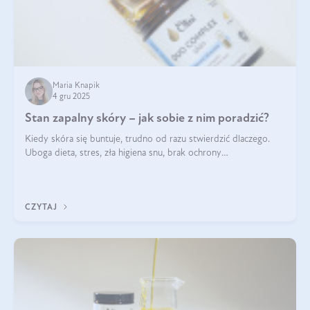
Maria Knapik
4 gru 2025
Stan zapalny skóry – jak sobie z nim poradzić?
Kiedy skóra się buntuje, trudno od razu stwierdzić dlaczego.
Uboga dieta, stres, zła higiena snu, brak ochrony
przeciwsłonecznej – powodów nasilenia stanów zapalnych może
być wiele. Jak poradzić sobie z ich przyczynami i skutkami?
CZYTAJ