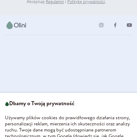
Akceptuję
Regulamin
i
Politykę prywatności
.
ul. Strzegomska 49
693 222 687
58-160 Świebodzice
Dbamy o Twoją prywatność
sklep@olini.pl
Polska
NIP 8860027066
Używamy plików cookies do prawidłowego działania strony,
REGON 890213034
personalizacji reklam, mierzenia ich skuteczności oraz analizy
ruchu. Twoje dane mogą być udostępniane partnerom
INFORMACJE
technologicznym, w tym Google (
dowiedz się, jak Google