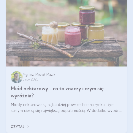
Mgr inż. Michał Mazik
5 sty 2025
Miód nektarowy - co to znaczy i czym się
wyróżnia?
Miody nektarowe są najbardziej powszechne na rynku i tym
samym cieszą się największą popularnością. W dodatku wybór
gatunków jest bardzo duży – od łagodnych i delikatnych
miodów akacjowych po intens
CZYTAJ