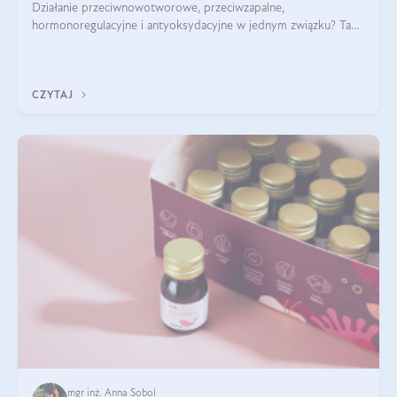
Działanie przeciwnowotworowe, przeciwzapalne,
hormonoregulacyjne i antyoksydacyjne w jednym związku? Tak
— to właśnie natura sezamolu, który obecny jest w oleju
sezamowym. Dowiedz się, dlaczego warto wprowadzić go do
swojej diety — być może to pierwsza ok
CZYTAJ
mgr inż. Anna Sobol