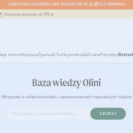
DARMOWA DOSTAWA DPD PICKUP OD 49 ZŁ 📦 3-9 SIERPNIA
Darmowa dostawa od 199 zł
leje zimnotłoczone
Żywność funkcjonalna
Self-care
Potrzeby
Bestsel
Baza wiedzy Olini
Wszystko o właściwościach i zastosowaniach naturalnych olejów
SZUKAJ