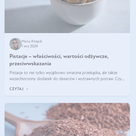
Maria Knapik
1 wrz 2024
Pistacje – właściwości, wartości odżywcze,
przeciwwskazania
Pistacje to nie tylko wyjątkowo smaczna przekąska, ale także
wszechstronny dodatek do deserów i wytrawnych potraw. Czy
pistacje są zdrowe? Jakie są ich właściwości? Gdzie rosną i czy
CZYTAJ
każdy może się ni