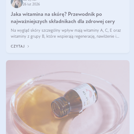
26 lut 2026
Jaka witamina na skórę? Przewodnik po
najważniejszych składnikach dla zdrowej cery
Na wygląd skóry szczególny wpływ mają witaminy A, C, E oraz
witaminy z grupy B, które wspierają regenerację, nawilżenie i
ochronę przed stresem oksydacyjnym. Odpowiednia podaż tych
CZYTAJ
witamin wspiera elastyczność skóry i jej naturalny blask.