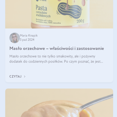
Maria Knapik
3 paź 2024
Masło orzechowe – właściwości i zastosowanie
Masło orzechowe to nie tylko smakowity, ale i pożywny
dodatek do codziennych posiłków. Po czym poznać, że jest
wysokiej jakości? Do jakich przepisów najlepiej je wykorzystać?
Czym różni się od pasty
CZYTAJ