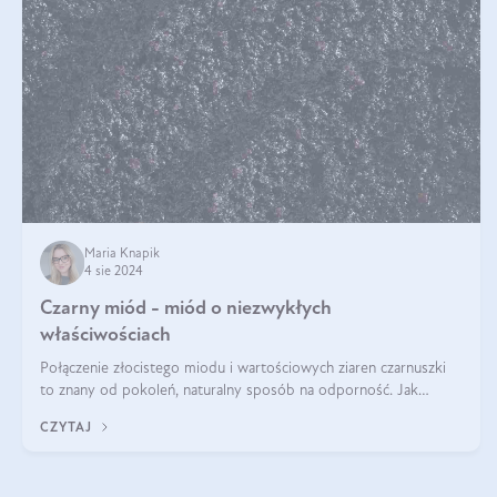
Maria Knapik
4 sie 2024
Czarny miód - miód o niezwykłych
właściwościach
Połączenie złocistego miodu i wartościowych ziaren czarnuszki
to znany od pokoleń, naturalny sposób na odporność. Jak
smakuje czarny miód? Z czego jest zrobiony? Do czego można
CZYTAJ
go wykorzystać? Wszys