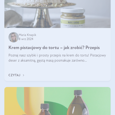
Maria Knapik
8 wrz 2024
Krem pistacjowy do tortu – jak zrobić? Przepis
Poznaj nasz szybki i prosty przepis na krem do tortu! Pistacjowy
deser z aksamitną, gęstą masą posmakuje zarówno
domownikom, jak i gościom. Dzięki niemu każdy kawałek ciasta
będzie prawdziwą ucztą dla
CZYTAJ