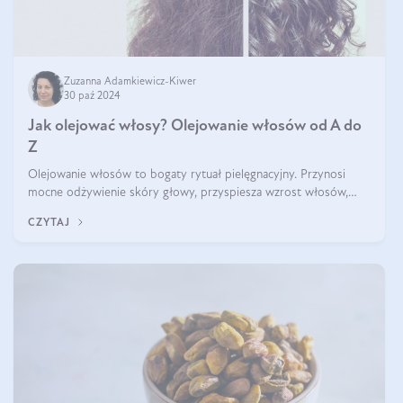
Zuzanna Adamkiewicz-Kiwer
30 paź 2024
Jak olejować włosy? Olejowanie włosów od A do
Z
Olejowanie włosów to bogaty rytuał pielęgnacyjny. Przynosi
mocne odżywienie skóry głowy, przyspiesza wzrost włosów,
wspiera przy walce z łupieżem i ŁZS, zamyka nawilżenie we
CZYTAJ
wnętrzu włosa. Brzmi ekskl