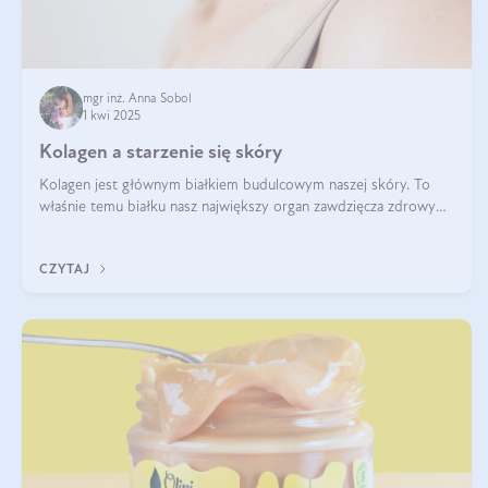
mgr inż. Anna Sobol
1 kwi 2025
Kolagen a starzenie się skóry
Kolagen jest głównym białkiem budulcowym naszej skóry. To
właśnie temu białku nasz największy organ zawdzięcza zdrowy
wygląd, odpowiednie nawilżenie i prawidłowe funkcjonowanie.tt
CZYTAJ