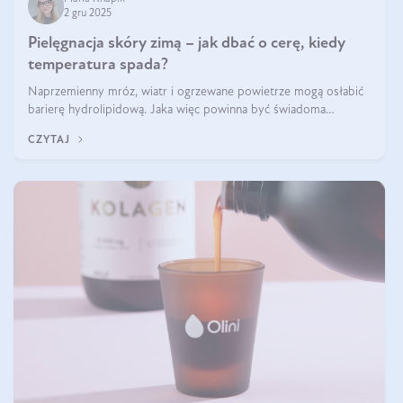
2 gru 2025
Pielęgnacja skóry zimą – jak dbać o cerę, kiedy
temperatura spada?
Naprzemienny mróz, wiatr i ogrzewane powietrze mogą osłabić
barierę hydrolipidową. Jaka więc powinna być świadoma
pielęgnacja w okresie chłodnych miesięcy?
CZYTAJ