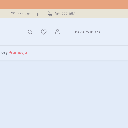
sklep@olini.pl
693 222 687
BAZA WIEDZY
lery
Promocje