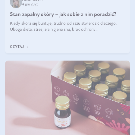
4 gru 2025
Stan zapalny skóry – jak sobie z nim poradzić?
Kiedy skóra się buntuje, trudno od razu stwierdzić dlaczego.
Uboga dieta, stres, zła higiena snu, brak ochrony
przeciwsłonecznej – powodów nasilenia stanów zapalnych może
być wiele. Jak poradzić sobie z ich przyczynami i skutkami?
CZYTAJ