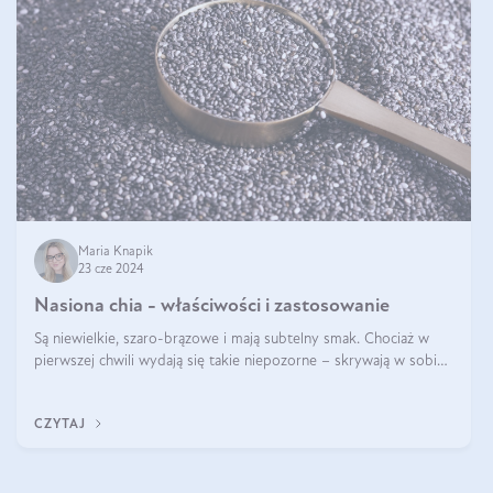
Maria Knapik
23 cze 2024
Nasiona chia - właściwości i zastosowanie
Są niewielkie, szaro-brązowe i mają subtelny smak. Chociaż w
pierwszej chwili wydają się takie niepozorne – skrywają w sobie
wiele cennych właściwości. Nasion chia nie brakuje w dietach
celebrytów, sp
CZYTAJ