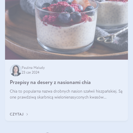
Paulina Maludy
23 cze 2024
Przepisy na desery z nasionami chia
Chia to popularna nazwa drobnych nasion szałwii hiszpańskiej. Są
one prawdziwą skarbnicą wielonienasyconych kwasów
tłuszczowych, białka, witamin i minerałów. W ostatnich latach ich
stosowanie stało si
CZYTAJ