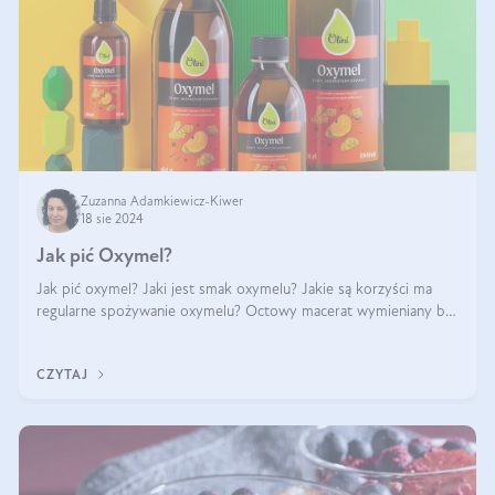
Zuzanna Adamkiewicz-Kiwer
18 sie 2024
Jak pić Oxymel?
Jak pić oxymel? Jaki jest smak oxymelu? Jakie są korzyści ma
regularne spożywanie oxymelu? Octowy macerat wymieniany był
jak lek już w renesansowych farmakopeach. Obecnie wraca do
łask. Nie mogło zabr
CZYTAJ