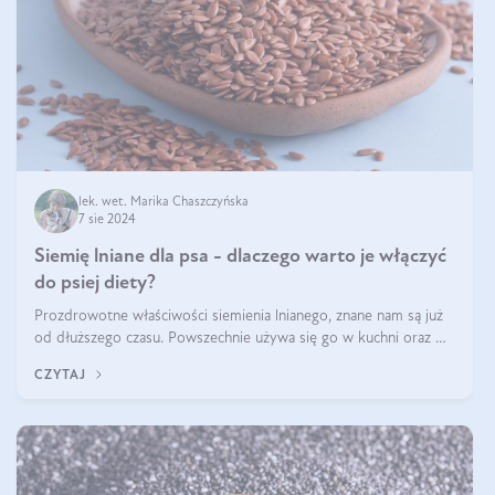
lek. wet. Marika Chaszczyńska
7 sie 2024
Siemię lniane dla psa - dlaczego warto je włączyć
do psiej diety?
Prozdrowotne właściwości siemienia lnianego, znane nam są już
od dłuższego czasu. Powszechnie używa się go w kuchni oraz w
produktach kosmetycznych dla ludzi. Mało osób wie, że te same
CZYTAJ
właściwości odn