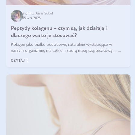
mgr inż. Anna Sobol
15 wrz 2025
Peptydy kolagenu – czym są, jak działają i
dlaczego warto je stosować?
Kolagen jako białko budulcowe, naturalnie występujące w
naszym organizmie, ma całkiem sporą masę cząsteczkową —
nawet do 300 kDa. Jeśli chcielibyśmy suplementować go w tej
CZYTAJ
formie, byłby trudno strawialny. Aby był lepiej przyswajalny i
bardziej biodostępny