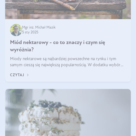
Mgr inż. Michał Mazik
5 sty 2025
Miód nektarowy - co to znaczy i czym się
wyróżnia?
Miody nektarowe są najbardziej powszechne na rynku i tym
samym cieszą się największą popularnością. W dodatku wybór
gatunków jest bardzo duży – od łagodnych i delikatnych
CZYTAJ
miodów akacjowych po intens