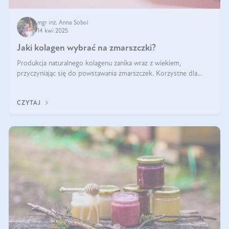
mgr inż. Anna Sobol
14 kwi 2025
Jaki kolagen wybrać na zmarszczki?
Produkcja naturalnego kolagenu zanika wraz z wiekiem,
przyczyniając się do powstawania zmarszczek. Korzystne dla
skóry efekty stosowania kolagenu w formie preparatów
doustnych potwierdzone zostały przez badania naukowe.
CZYTAJ