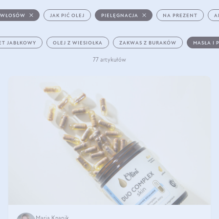
 WŁOSÓW
JAK PIĆ OLEJ
PIELĘGNACJA
NA PREZENT
A
ET JABŁKOWY
OLEJ Z WIESIOŁKA
ZAKWAS Z BURAKÓW
MASŁA I 
77 artykułów
Maria Knapik