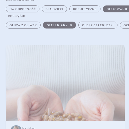
NA ODPORNOŚĆ
DLA DZIECI
KOSMETYCZNE
OLEJOWANIE
Tematyka:
OLIWA Z OLIWEK
OLEJ LNIANY
OLEJ Z CZARNUSZKI
OC
Iza Sykut