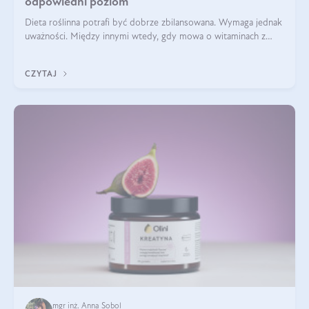
odpowiedni poziom
Dieta roślinna potrafi być dobrze zbilansowana. Wymaga jednak
uważności. Między innymi wtedy, gdy mowa o witaminach z
grupy B. Te składniki nie działają w pojedynkę. Tworzą system
naczyń połączonych.
CZYTAJ
mgr inż. Anna Sobol