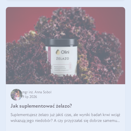
mgr inż. Anna Sobol
9 lip 2026
Jak suplementować żelazo?
Suplementujesz żelazo już jakiś czas, ale wyniki badań krwi wciąż
wskazują jego niedobór? A czy przyjrzałaś się dobrze samemu
sposobowi suplementacji tego mikroelementu? Dowiedz się, jak