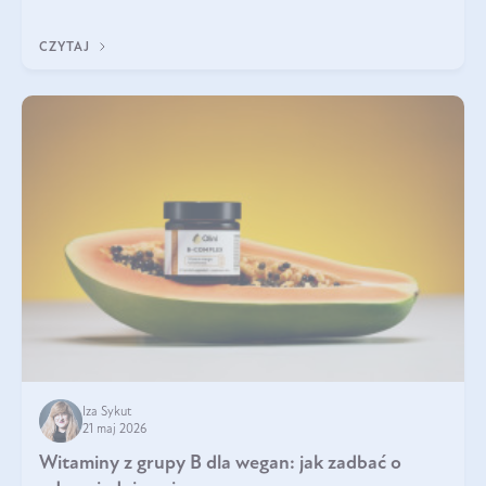
która sprawdza się najlepiej w praktyce. W tym artykule
przyglądamy się temu, jaka forma kreatyny jest najlepsza.
CZYTAJ
Iza Sykut
21 maj 2026
Witaminy z grupy B dla wegan: jak zadbać o