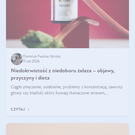
Dietetyk Paulina Górska
11 cze 2026
Niedokrwistość z niedoboru żelaza – objawy,
przyczyny i dieta
Ciągłe zmęczenie, osłabienie, problemy z koncentracją, zawroty
głowy czy bladość skóry bywają tłumaczone stresem,
przepracowaniem lub niedoborem snu. Tymczasem ich
przyczyną może być niedokrwistość z niedoboru żelaza.
CZYTAJ