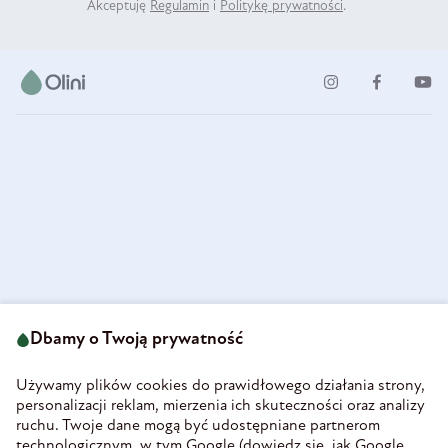
Akceptuję
Regulamin
i
Politykę prywatności
.
ul. Strzegomska 49
693 222 687
58-160 Świebodzice
Dbamy o Twoją prywatność
sklep@olini.pl
Polska
NIP 8860027066
Używamy plików cookies do prawidłowego działania strony,
REGON 890213034
personalizacji reklam, mierzenia ich skuteczności oraz analizy
ruchu. Twoje dane mogą być udostępniane partnerom
INFORMACJE
technologicznym, w tym Google (
dowiedz się, jak Google