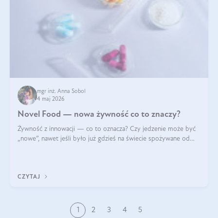
mgr inż. Anna Sobol
4 maj 2026
Novel Food — nowa żywność co to znaczy?
Żywność z innowacji — co to oznacza? Czy jedzenie może być
„nowe”, nawet jeśli było już gdzieś na świecie spożywane od
wieków? Czy w składnikach spożywczych mogą być obecne
jakieś nanomateriały? Dowiesz się tego z niniejszego artykułu:
poznasz definicję n
CZYTAJ
1
2
3
4
5