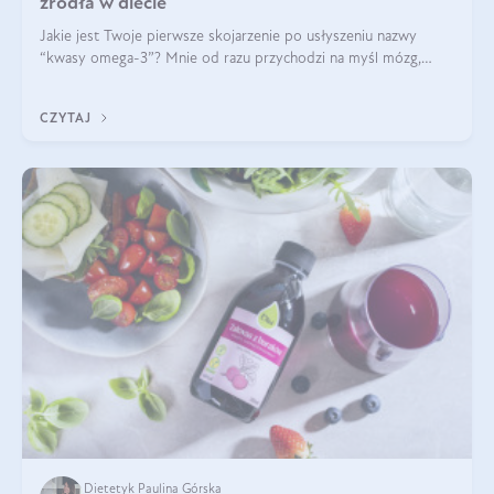
źródła w diecie
Jakie jest Twoje pierwsze skojarzenie po usłyszeniu nazwy
“kwasy omega-3”? Mnie od razu przychodzi na myśl mózg,
wsparcie układu nerwowego i zdrowie skóry. W tym artykule
skupimy się głównie na dwóch kwasach z tej rodziny: DHA oraz
CZYTAJ
EPA.
Dietetyk Paulina Górska