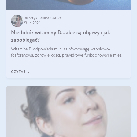
Dietetyk Paulina Górska
23 lip 2026
Niedobór witaminy D. Jakie są objawy i jak
zapobiegać?
Witamina D odpowiada m.in. za równowagę wapniowo-
fosforanową, zdrowie kości, prawidłowe funkcjonowanie mięśni
i wspieranie odporności. Mimo że organizm może ją wytwarzać
pod wpływem słońca, niedobór witaminy D pozostaje częstym
CZYTAJ
problemem.