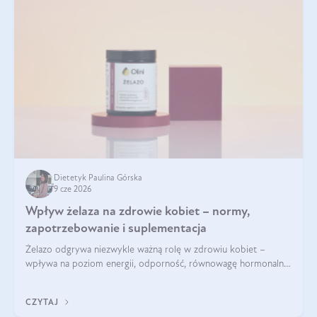
Dietetyk Paulina Górska
9 cze 2026
Wpływ żelaza na zdrowie kobiet – normy,
zapotrzebowanie i suplementacja
Żelazo odgrywa niezwykle ważną rolę w zdrowiu kobiet –
wpływa na poziom energii, odporność, równowagę hormonalną
i prawidłowy przebieg cyklu miesiączkowego oraz ciąży. Jego
niedobór może prowadzić m.in. do zmęczenia, bólów i
CZYTAJ
zawrotów głowy czy problemów z