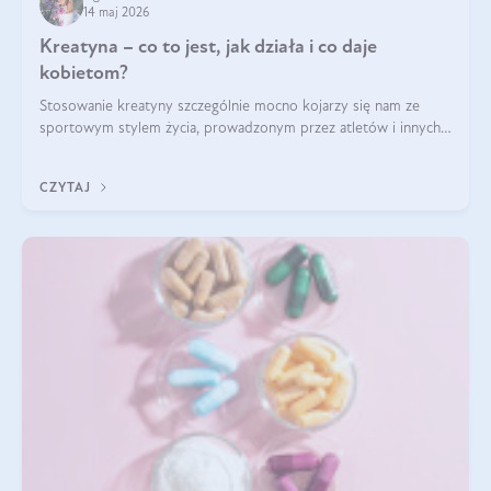
14 maj 2026
Kreatyna – co to jest, jak działa i co daje
kobietom?
Stosowanie kreatyny szczególnie mocno kojarzy się nam ze
sportowym stylem życia, prowadzonym przez atletów i innych
miłośników aktywności fizycznej. Nie bez powodu: faktycznie,
ten naturalny metabolit aminokwasów poprawia wydolność i
CZYTAJ
zwiększa masę