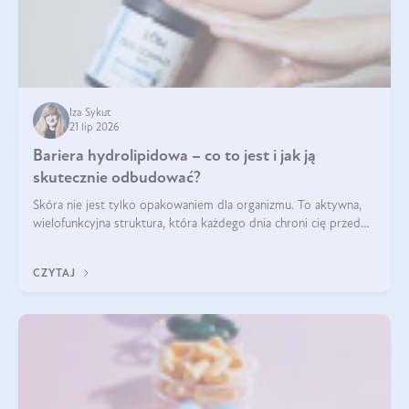
Iza Sykut
21 lip 2026
Bariera hydrolipidowa – co to jest i jak ją
skutecznie odbudować?
Skóra nie jest tylko opakowaniem dla organizmu. To aktywna,
wielofunkcyjna struktura, która każdego dnia chroni cię przed
utratą wody, wahaniami temperatury i czynnikami
środowiskowymi. Jednym z jej kluczowych elementów jest
CZYTAJ
bariera hydrolipidowa.