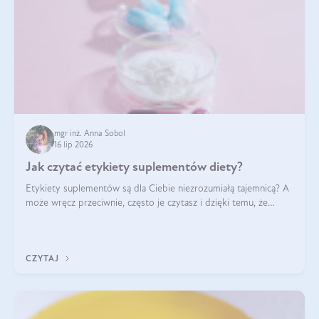
mgr inż. Anna Sobol
16 lip 2026
Jak czytać etykiety suplementów diety?
Etykiety suplementów są dla Ciebie niezrozumiałą tajemnicą? A
może wręcz przeciwnie, często je czytasz i dzięki temu, że
doskonale rozumiesz co jest na nich napisane, dokonujesz
najlepszych dla siebie decyzji zakupowych?
CZYTAJ