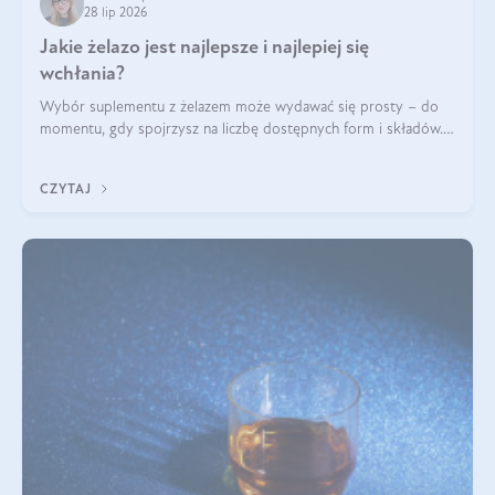
28 lip 2026
Jakie żelazo jest najlepsze i najlepiej się
wchłania?
Wybór suplementu z żelazem może wydawać się prosty – do
momentu, gdy spojrzysz na liczbę dostępnych form i składów.
Lepszy będzie bisglicynian, czy siarczan? Co wpływa na
wchłanianie żelaza i jakie dodatkowe składniki powinien
CZYTAJ
zawierać suplement?