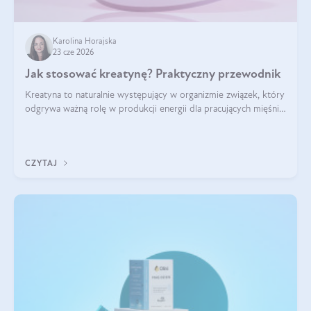
Karolina Horajska
23 cze 2026
Jak stosować kreatynę? Praktyczny przewodnik
Kreatyna to naturalnie występujący w organizmie związek, który
odgrywa ważną rolę w produkcji energii dla pracujących mięśni.
Choć przez lata kojarzono ją głównie ze sportami siłowymi, dziś
jest jednym z najlepiej przebadanych suplementów
stosowanych prze
CZYTAJ