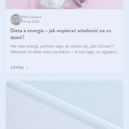
Maria Knapik
14 maj 2026
Dieta a energia – jak wspierać witalność na co
dzień?
Nie masz energii, pomimo tego, że starasz się „jeść zdrowo”?
Witalność to efekt wielu czynników – w tym tego, co regularnie
ląduje na talerzu. Zapotrzebowanie na składniki odżywcze różni
się w zależności od osoby
CZYTAJ