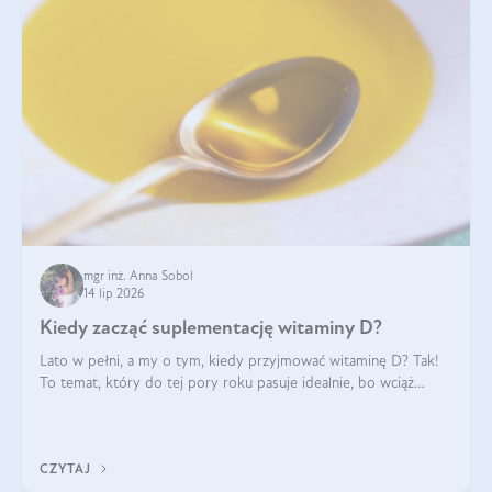
mgr inż. Anna Sobol
14 lip 2026
Kiedy zacząć suplementację witaminy D?
Lato w pełni, a my o tym, kiedy przyjmować witaminę D? Tak!
To temat, który do tej pory roku pasuje idealnie, bo wciąż
zdarza się, że suplementacja tej witaminy pozostawia
wątpliwości. Najczęstsze pytania dotyczą tego, ile trzeba być na
słońcu, aby witami
CZYTAJ