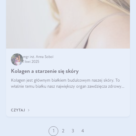
mgr inż. Anna Sobol
1 kwi 2025
Kolagen a starzenie się skóry
Kolagen jest głównym białkiem budulcowym naszej skóry. To
właśnie temu białku nasz największy organ zawdzięcza zdrowy
wygląd, odpowiednie nawilżenie i prawidłowe funkcjonowanie.tt
CZYTAJ
1
2
3
4