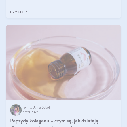
wewnątrz — to solidna podstawa do tego, by nasz wygląd
zewnętrzny prezentował się zdrowo i atrakcyjnie. Stosowanie
CZYTAJ
wysokiej jakości suplem
mgr inż. Anna Sobol
15 wrz 2025
Peptydy kolagenu – czym są, jak działają i