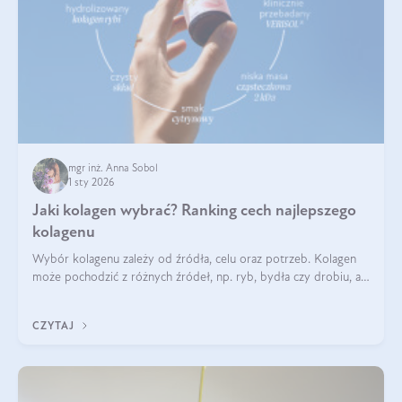
mgr inż. Anna Sobol
1 sty 2026
Jaki kolagen wybrać? Ranking cech najlepszego
kolagenu
Wybór kolagenu zależy od źródła, celu oraz potrzeb. Kolagen
może pochodzić z różnych źródeł, np. ryb, bydła czy drobiu, a
każdy typ ma swoje unikatowe właściwości. Dla skóry najlepiej
sprawdza się kolagen rybi, a dla wspierania stawów — kolagen
CZYTAJ
bydlęcy.