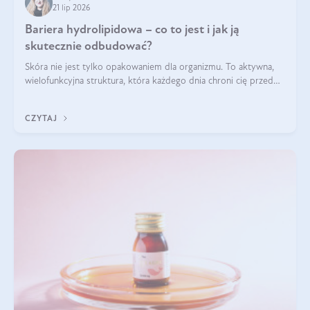
21 lip 2026
Bariera hydrolipidowa – co to jest i jak ją
skutecznie odbudować?
Skóra nie jest tylko opakowaniem dla organizmu. To aktywna,
wielofunkcyjna struktura, która każdego dnia chroni cię przed
utratą wody, wahaniami temperatury i czynnikami
środowiskowymi. Jednym z jej kluczowych elementów jest
CZYTAJ
bariera hydrolipidowa.