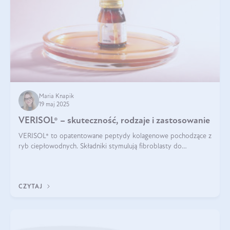
Maria Knapik
19 maj 2025
VERISOL® – skuteczność, rodzaje i zastosowanie
VERISOL® to opatentowane peptydy kolagenowe pochodzące z
ryb ciepłowodnych. Składniki stymulują fibroblasty do
produkcji kolagenu i elastyny w skórze. Kolagen VERISOL®
zapewnia wysoką biodostępność i umożliwia skuteczne dotarcie
do komórek skóry.
CZYTAJ