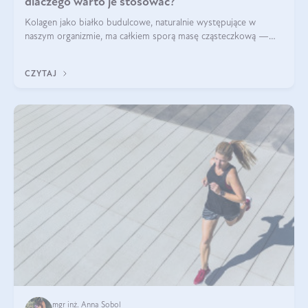
dlaczego warto je stosować?
Kolagen jako białko budulcowe, naturalnie występujące w
naszym organizmie, ma całkiem sporą masę cząsteczkową —
nawet do 300 kDa. Jeśli chcielibyśmy suplementować go w tej
formie, byłby trudno strawialny. Aby był lepiej przyswajalny i
CZYTAJ
bardziej biodostępny
mgr inż. Anna Sobol