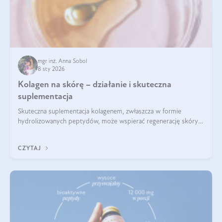
mgr inż. Anna Sobol
8 sty 2026
Kolagen na skórę – działanie i skuteczna
suplementacja
Skuteczna suplementacja kolagenem, zwłaszcza w formie
hydrolizowanych peptydów, może wspierać regenerację skóry i
poprawiać jej wygląd, jeśli jest połączona z odpowiednią dietą i
regularnością stosowania.
CZYTAJ