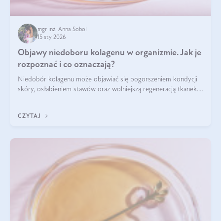
mgr inż. Anna Sobol
15 sty 2026
Objawy niedoboru kolagenu w organizmie. Jak je
rozpoznać i co oznaczają?
Niedobór kolagenu może objawiać się pogorszeniem kondycji
skóry, osłabieniem stawów oraz wolniejszą regeneracją tkanek.
Do najczęstszych sygnałów należą utrata jędrności i
elastyczności skóry, bóle stawów, łamliwość paznokci oraz
CZYTAJ
osłabienie włosów.