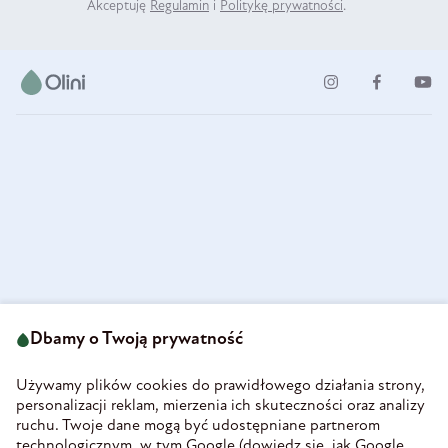
Akceptuję
Regulamin
i
Politykę prywatności
.
ul. Strzegomska 49
693 222 687
58-160 Świebodzice
Dbamy o Twoją prywatność
sklep@olini.pl
Polska
NIP 8860027066
Używamy plików cookies do prawidłowego działania strony,
REGON 890213034
personalizacji reklam, mierzenia ich skuteczności oraz analizy
ruchu. Twoje dane mogą być udostępniane partnerom
INFORMACJE
technologicznym, w tym Google (
dowiedz się, jak Google