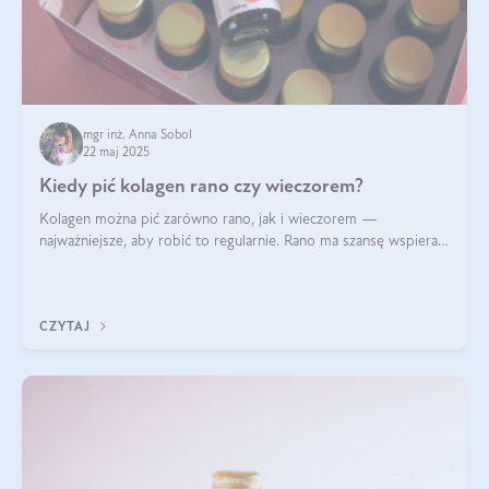
mgr inż. Anna Sobol
22 maj 2025
Kiedy pić kolagen rano czy wieczorem?
Kolagen można pić zarówno rano, jak i wieczorem —
najważniejsze, aby robić to regularnie. Rano ma szansę wspierać
energię i metabolizm, a wieczorem regenerację organizmu
podczas snu.
CZYTAJ