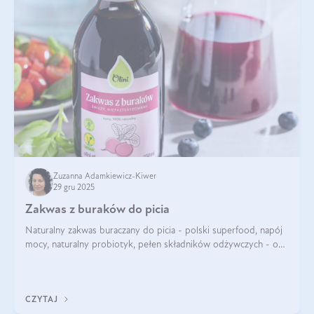
Zuzanna Adamkiewicz-Kiwer
29 gru 2025
Zakwas z buraków do picia
Naturalny zakwas buraczany do picia - polski superfood, napój
mocy, naturalny probiotyk, pełen składników odżywczych - o
zakwasie z buraka mówi się w samych superlatywach. Niektórzy
z Was usłyszeli o
CZYTAJ