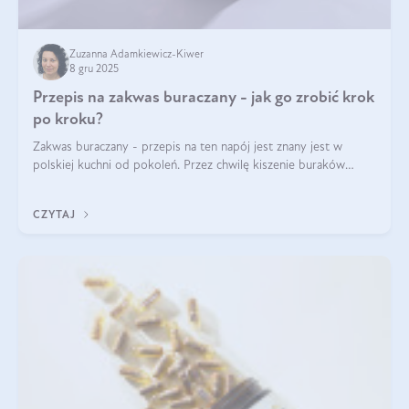
Zuzanna Adamkiewicz-Kiwer
8 gru 2025
Przepis na zakwas buraczany - jak go zrobić krok
po kroku?
Zakwas buraczany - przepis na ten napój jest znany jest w
polskiej kuchni od pokoleń. Przez chwilę kiszenie buraków
czerwonych zostało zapomniane, by w ostatnim czasie powrócić
na fali popularności na
CZYTAJ