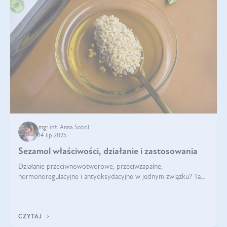
mgr inż. Anna Sobol
14 lip 2025
Sezamol właściwości, działanie i zastosowania
Działanie przeciwnowotworowe, przeciwzapalne,
hormonoregulacyjne i antyoksydacyjne w jednym związku? Tak
— to właśnie natura sezamolu, który obecny jest w oleju
sezamowym. Dowiedz się, dlaczego warto wprowadzić go do
swojej diety — być może to pierwsza ok
CZYTAJ