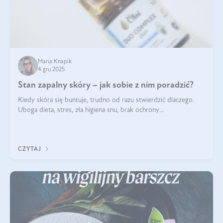
Maria Knapik
4 gru 2025
Stan zapalny skóry – jak sobie z nim poradzić?
Kiedy skóra się buntuje, trudno od razu stwierdzić dlaczego.
Uboga dieta, stres, zła higiena snu, brak ochrony
przeciwsłonecznej – powodów nasilenia stanów zapalnych może
być wiele. Jak poradzić sobie z ich przyczynami i skutkami?
CZYTAJ