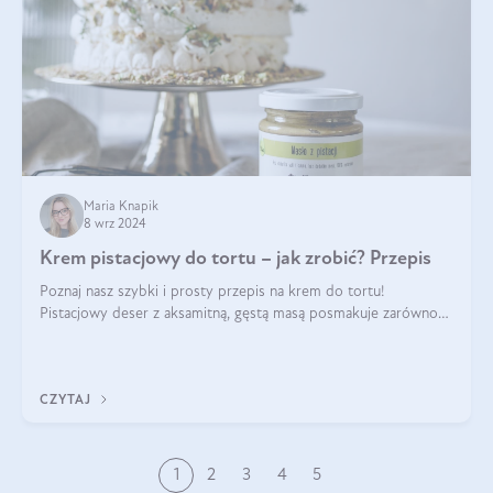
Maria Knapik
8 wrz 2024
Krem pistacjowy do tortu – jak zrobić? Przepis
Poznaj nasz szybki i prosty przepis na krem do tortu!
Pistacjowy deser z aksamitną, gęstą masą posmakuje zarówno
domownikom, jak i gościom. Dzięki niemu każdy kawałek ciasta
będzie prawdziwą ucztą dla
CZYTAJ
1
2
3
4
5