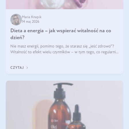
Maria Knapik
14 maj 2026
Dieta a energia – jak wspierać witalność na co
dzień?
Nie masz energii, pomimo tego, że starasz się „jeść zdrowo”?
Witalność to efekt wielu czynników – w tym tego, co regularnie
ląduje na talerzu. Zapotrzebowanie na składniki odżywcze różni
się w zależności od osoby
CZYTAJ