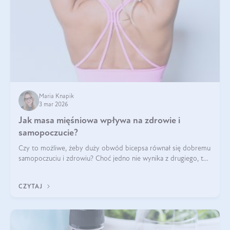
Maria Knapik
3 mar 2026
Jak masa mięśniowa wpływa na zdrowie i
samopoczucie?
Czy to możliwe, żeby duży obwód bicepsa równał się dobremu
samopoczuciu i zdrowiu? Choć jedno nie wynika z drugiego, to
jest między nimi powiązanie – masa mięśniowa może znacznie
poprawić jakość życia. W jaki sposób? W tym wpisie wszystko
CZYTAJ
wyjaśnimy.