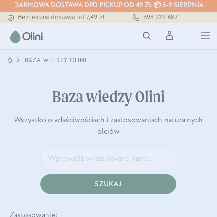
DARMOWA DOSTAWA DPD PICKUP OD 49 ZŁ 📦 3-9 SIERPNIA
Tłoczony zawsze na zimno
693 222 687
Bezpieczna dostawa od 7,49 zł
Darmowa dostawa od 199 zł
Tłoczony zawsze na zimno
BAZA WIEDZY OLINI
Baza wiedzy Olini
Wszystko o właściwościach i zastosowaniach naturalnych
olejów
SZUKAJ
Zastosowanie: