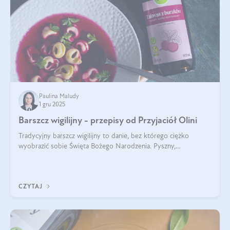
Paulina Maludy
1 gru 2025
Barszcz wigilijny - przepisy od Przyjaciół Olini
Tradycyjny barszcz wigilijny to danie, bez którego ciężko
wyobrazić sobie Święta Bożego Narodzenia. Pyszny,
aromatyczny, esencjonalny, pachnący grzybami, o pięknym
klarownym kolorze. W czym tkwi tajem
CZYTAJ