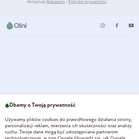
Akceptuję
Regulamin
i
Politykę prywatności
.
ul. Strzegomska 49
693 222 687
58-160 Świebodzice
Dbamy o Twoją prywatność
sklep@olini.pl
Polska
NIP 8860027066
Używamy plików cookies do prawidłowego działania strony,
REGON 890213034
personalizacji reklam, mierzenia ich skuteczności oraz analizy
ruchu. Twoje dane mogą być udostępniane partnerom
INFORMACJE
technologicznym, w tym Google (
dowiedz się, jak Google