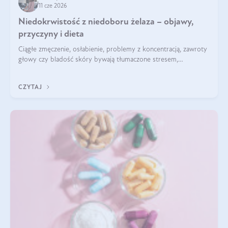
11 cze 2026
Niedokrwistość z niedoboru żelaza – objawy,
przyczyny i dieta
Ciągłe zmęczenie, osłabienie, problemy z koncentracją, zawroty
głowy czy bladość skóry bywają tłumaczone stresem,
przepracowaniem lub niedoborem snu. Tymczasem ich
przyczyną może być niedokrwistość z niedoboru żelaza.
CZYTAJ