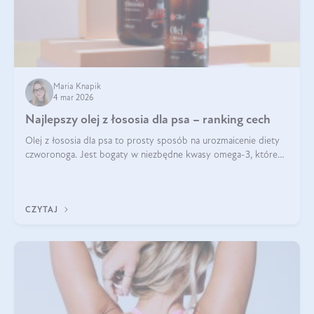
Maria Knapik
4 mar 2026
Najlepszy olej z łososia dla psa – ranking cech
Olej z łososia dla psa to prosty sposób na urozmaicenie diety
czworonoga. Jest bogaty w niezbędne kwasy omega-3, które
mogą pozytywnie wpłynąć na ogólną formę pupila. Na jakie
właściwości tego oleju rybiego warto w szczególności zwrócić
uwagę?
CZYTAJ