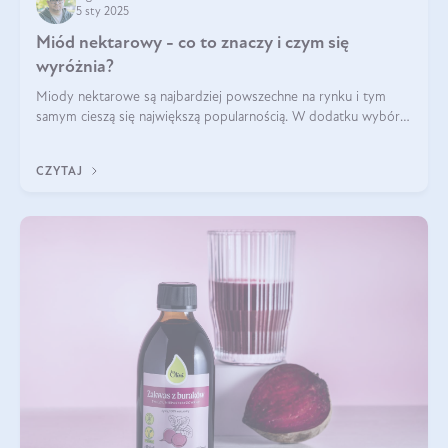
5 sty 2025
Miód nektarowy - co to znaczy i czym się
wyróżnia?
Miody nektarowe są najbardziej powszechne na rynku i tym
samym cieszą się największą popularnością. W dodatku wybór
gatunków jest bardzo duży – od łagodnych i delikatnych
miodów akacjowych po intens
CZYTAJ