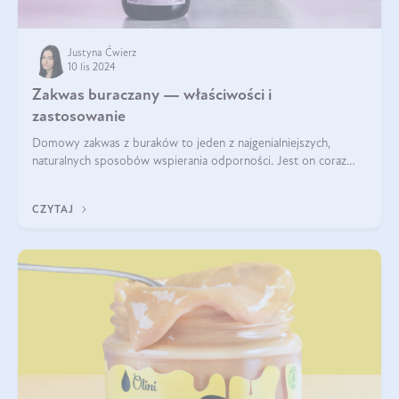
Justyna Ćwierz
10 lis 2024
Zakwas buraczany — właściwości i
zastosowanie
Domowy zakwas z buraków to jeden z najgenialniejszych,
naturalnych sposobów wspierania odporności. Jest on coraz
częstszym elementem diety wielu z Was. Naturalny zakwas
buraczany zachowuje pełnię sw
CZYTAJ