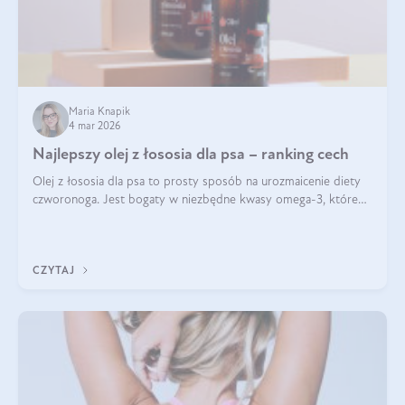
Maria Knapik
4 mar 2026
Najlepszy olej z łososia dla psa – ranking cech
Olej z łososia dla psa to prosty sposób na urozmaicenie diety
czworonoga. Jest bogaty w niezbędne kwasy omega-3, które
mogą pozytywnie wpłynąć na ogólną formę pupila. Na jakie
właściwości tego oleju rybiego warto w szczególności zwrócić
uwagę?
CZYTAJ