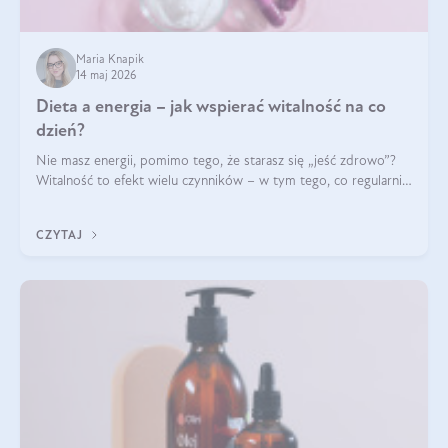
Maria Knapik
14 maj 2026
Dieta a energia – jak wspierać witalność na co
dzień?
Nie masz energii, pomimo tego, że starasz się „jeść zdrowo”?
Witalność to efekt wielu czynników – w tym tego, co regularnie
ląduje na talerzu. Zapotrzebowanie na składniki odżywcze różni
się w zależności od osoby
CZYTAJ