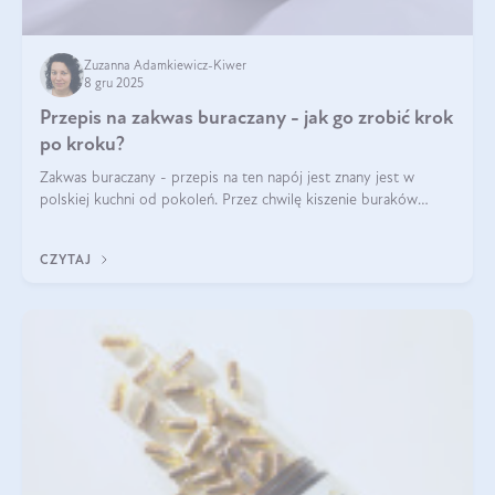
Zuzanna Adamkiewicz-Kiwer
8 gru 2025
Przepis na zakwas buraczany - jak go zrobić krok
po kroku?
Zakwas buraczany - przepis na ten napój jest znany jest w
polskiej kuchni od pokoleń. Przez chwilę kiszenie buraków
czerwonych zostało zapomniane, by w ostatnim czasie powrócić
na fali popularności na
CZYTAJ