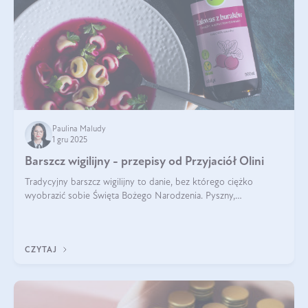
Paulina Maludy
1 gru 2025
Barszcz wigilijny - przepisy od Przyjaciół Olini
Tradycyjny barszcz wigilijny to danie, bez którego ciężko
wyobrazić sobie Święta Bożego Narodzenia. Pyszny,
aromatyczny, esencjonalny, pachnący grzybami, o pięknym
klarownym kolorze. W czym tkwi tajem
CZYTAJ