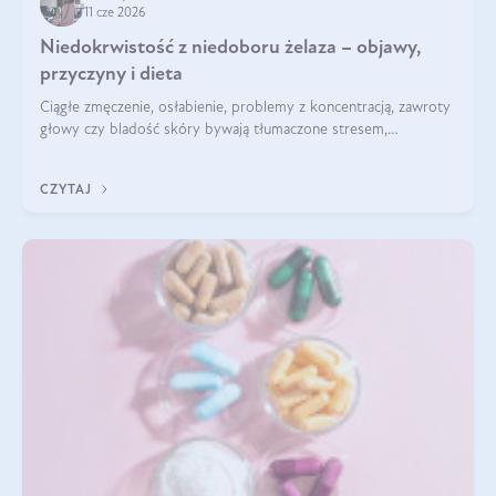
11 cze 2026
Niedokrwistość z niedoboru żelaza – objawy,
przyczyny i dieta
Ciągłe zmęczenie, osłabienie, problemy z koncentracją, zawroty
głowy czy bladość skóry bywają tłumaczone stresem,
przepracowaniem lub niedoborem snu. Tymczasem ich
przyczyną może być niedokrwistość z niedoboru żelaza.
CZYTAJ