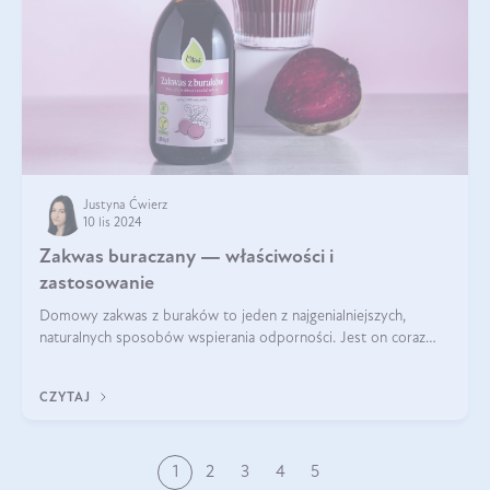
Justyna Ćwierz
10 lis 2024
Zakwas buraczany — właściwości i
zastosowanie
Domowy zakwas z buraków to jeden z najgenialniejszych,
naturalnych sposobów wspierania odporności. Jest on coraz
częstszym elementem diety wielu z Was. Naturalny zakwas
buraczany zachowuje pełnię sw
CZYTAJ
1
2
3
4
5