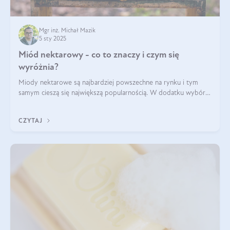
Mgr inż. Michał Mazik
5 sty 2025
Miód nektarowy - co to znaczy i czym się
wyróżnia?
Miody nektarowe są najbardziej powszechne na rynku i tym
samym cieszą się największą popularnością. W dodatku wybór
gatunków jest bardzo duży – od łagodnych i delikatnych
miodów akacjowych po intens
CZYTAJ