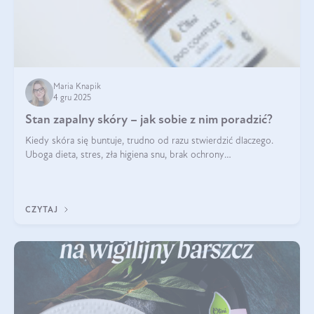
Maria Knapik
4 gru 2025
Stan zapalny skóry – jak sobie z nim poradzić?
Kiedy skóra się buntuje, trudno od razu stwierdzić dlaczego.
Uboga dieta, stres, zła higiena snu, brak ochrony
przeciwsłonecznej – powodów nasilenia stanów zapalnych może
być wiele. Jak poradzić sobie z ich przyczynami i skutkami?
CZYTAJ