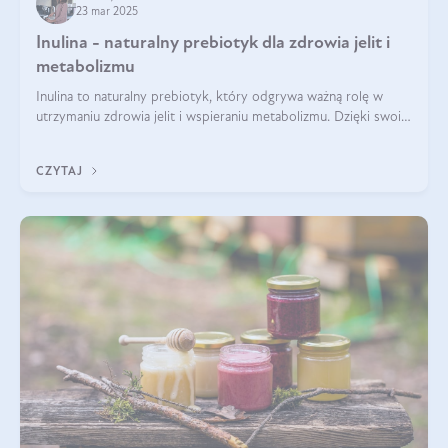
23 mar 2025
Inulina - naturalny prebiotyk dla zdrowia jelit i
metabolizmu
Inulina to naturalny prebiotyk, który odgrywa ważną rolę w
utrzymaniu zdrowia jelit i wspieraniu metabolizmu. Dzięki swoim
właściwościom wspomaga rozwój dobroczynnych bakterii
jelitowych, co ma pozy
CZYTAJ