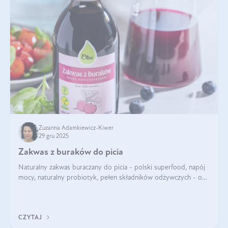
Zuzanna Adamkiewicz-Kiwer
29 gru 2025
Zakwas z buraków do picia
Naturalny zakwas buraczany do picia - polski superfood, napój
mocy, naturalny probiotyk, pełen składników odżywczych - o
zakwasie z buraka mówi się w samych superlatywach. Niektórzy
z Was usłyszeli o
CZYTAJ