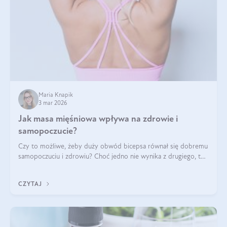
Maria Knapik
3 mar 2026
Jak masa mięśniowa wpływa na zdrowie i
samopoczucie?
Czy to możliwe, żeby duży obwód bicepsa równał się dobremu
samopoczuciu i zdrowiu? Choć jedno nie wynika z drugiego, to
jest między nimi powiązanie – masa mięśniowa może znacznie
poprawić jakość życia. W jaki sposób? W tym wpisie wszystko
CZYTAJ
wyjaśnimy.