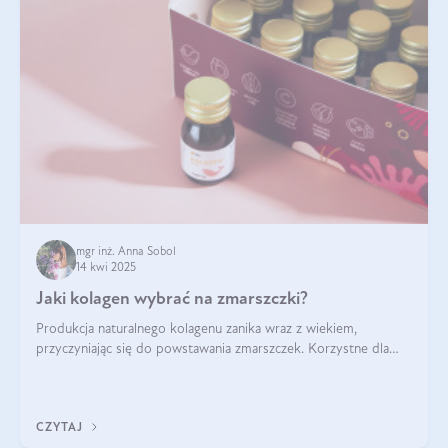
mgr inż. Anna Sobol
14 kwi 2025
Jaki kolagen wybrać na zmarszczki?
Produkcja naturalnego kolagenu zanika wraz z wiekiem,
przyczyniając się do powstawania zmarszczek. Korzystne dla
skóry efekty stosowania kolagenu w formie preparatów
doustnych potwierdzone zostały przez badania naukowe.
CZYTAJ