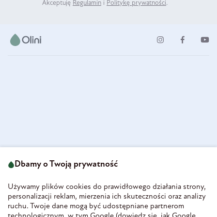
Akceptuję
Regulamin
i
Politykę prywatności
.
ul. Strzegomska 49
693 222 687
58-160 Świebodzice
Dbamy o Twoją prywatność
sklep@olini.pl
Polska
NIP 8860027066
Używamy plików cookies do prawidłowego działania strony,
REGON 890213034
personalizacji reklam, mierzenia ich skuteczności oraz analizy
ruchu. Twoje dane mogą być udostępniane partnerom
INFORMACJE
technologicznym, w tym Google (
dowiedz się, jak Google