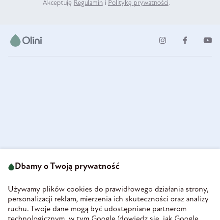
Akceptuję
Regulamin
i
Politykę prywatności
.
ul. Strzegomska 49
693 222 687
58-160 Świebodzice
Dbamy o Twoją prywatność
sklep@olini.pl
Polska
NIP 8860027066
Używamy plików cookies do prawidłowego działania strony,
REGON 890213034
personalizacji reklam, mierzenia ich skuteczności oraz analizy
ruchu. Twoje dane mogą być udostępniane partnerom
INFORMACJE
technologicznym, w tym Google (
dowiedz się, jak Google