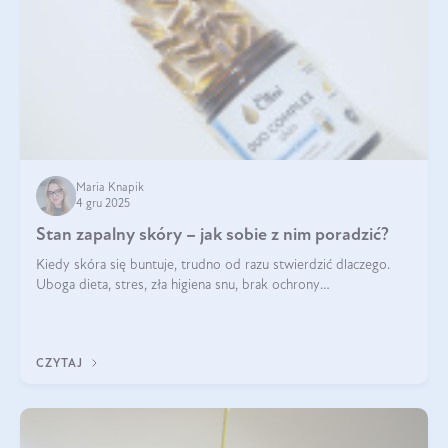
Maria Knapik
4 gru 2025
Stan zapalny skóry – jak sobie z nim poradzić?
Kiedy skóra się buntuje, trudno od razu stwierdzić dlaczego.
Uboga dieta, stres, zła higiena snu, brak ochrony
przeciwsłonecznej – powodów nasilenia stanów zapalnych może
być wiele. Jak poradzić sobie z ich przyczynami i skutkami?
CZYTAJ