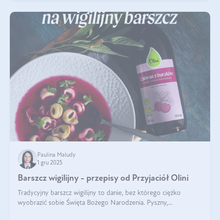
Paulina Maludy
1 gru 2025
Barszcz wigilijny - przepisy od Przyjaciół Olini
Tradycyjny barszcz wigilijny to danie, bez którego ciężko
wyobrazić sobie Święta Bożego Narodzenia. Pyszny,
aromatyczny, esencjonalny, pachnący grzybami, o pięknym