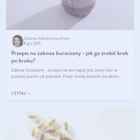
Zuzanna Adamkiewicz-Kiwer
8 gru 2025
Przepis na zakwas buraczany - jak go zrobić krok
po kroku?
Zakwas buraczany - przepis na ten napój jest znany jest w
polskiej kuchni od pokoleń. Przez chwilę kiszenie buraków
czerwonych zostało zapomniane, by w ostatnim czasie powrócić
na fali popularności na
CZYTAJ