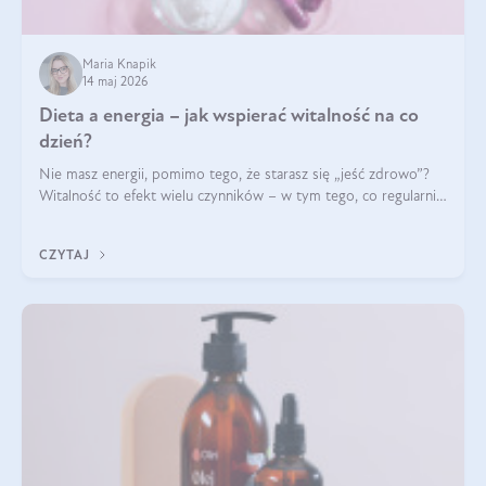
Maria Knapik
14 maj 2026
Dieta a energia – jak wspierać witalność na co
dzień?
Nie masz energii, pomimo tego, że starasz się „jeść zdrowo”?
Witalność to efekt wielu czynników – w tym tego, co regularnie
ląduje na talerzu. Zapotrzebowanie na składniki odżywcze różni
się w zależności od osoby
CZYTAJ