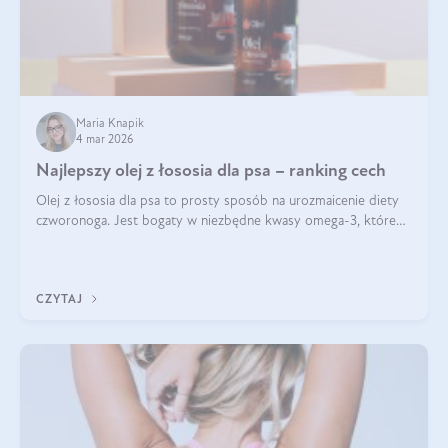
Maria Knapik
4 mar 2026
Najlepszy olej z łososia dla psa – ranking cech
Olej z łososia dla psa to prosty sposób na urozmaicenie diety
czworonoga. Jest bogaty w niezbędne kwasy omega-3, które
mogą pozytywnie wpłynąć na ogólną formę pupila. Na jakie
właściwości tego oleju rybiego warto w szczególności zwrócić
uwagę?
CZYTAJ