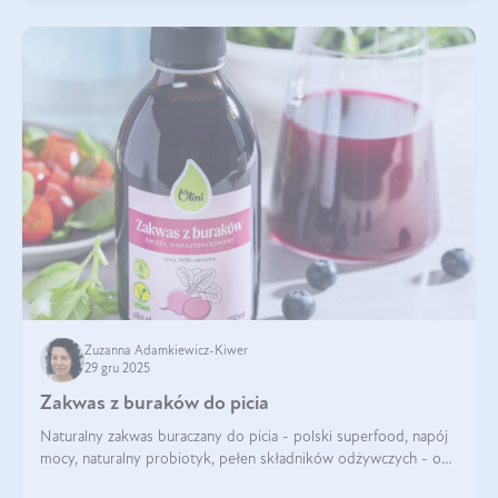
Zuzanna Adamkiewicz-Kiwer
29 gru 2025
Zakwas z buraków do picia
Naturalny zakwas buraczany do picia - polski superfood, napój
mocy, naturalny probiotyk, pełen składników odżywczych - o
zakwasie z buraka mówi się w samych superlatywach. Niektórzy