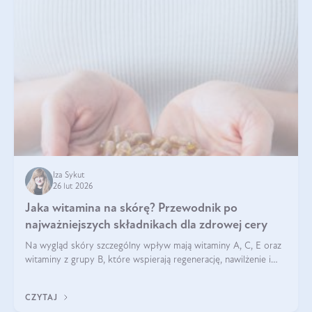
Iza Sykut
26 lut 2026
Jaka witamina na skórę? Przewodnik po
najważniejszych składnikach dla zdrowej cery
Na wygląd skóry szczególny wpływ mają witaminy A, C, E oraz
witaminy z grupy B, które wspierają regenerację, nawilżenie i
ochronę przed stresem oksydacyjnym. Odpowiednia podaż
tych witamin wspiera elastyczność skóry i jej naturalny blask.
CZYTAJ