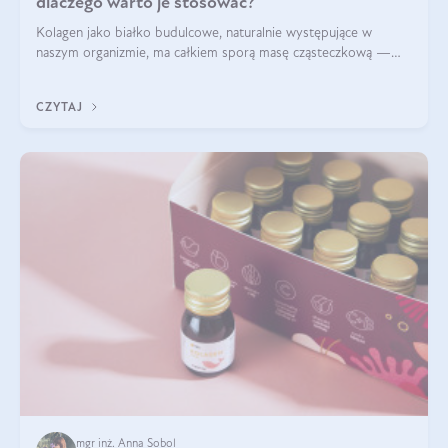
dlaczego warto je stosować?
Kolagen jako białko budulcowe, naturalnie występujące w
naszym organizmie, ma całkiem sporą masę cząsteczkową —
nawet do 300 kDa. Jeśli chcielibyśmy suplementować go w tej
formie, byłby trudno strawialny. Aby był lepiej przyswajalny i
CZYTAJ
bardziej biodostępny
mgr inż. Anna Sobol