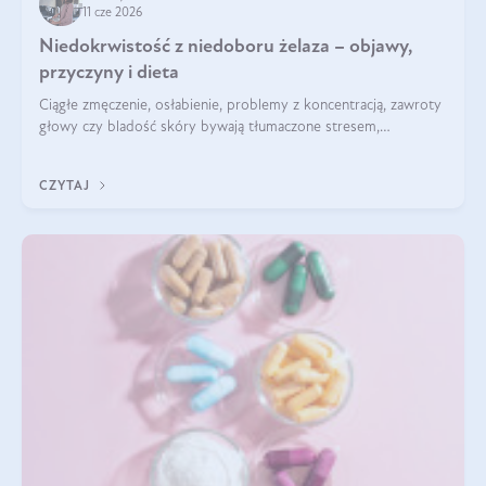
11 cze 2026
Niedokrwistość z niedoboru żelaza – objawy,
przyczyny i dieta
Ciągłe zmęczenie, osłabienie, problemy z koncentracją, zawroty
głowy czy bladość skóry bywają tłumaczone stresem,
przepracowaniem lub niedoborem snu. Tymczasem ich
przyczyną może być niedokrwistość z niedoboru żelaza.
CZYTAJ