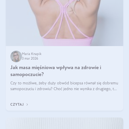
Maria Knapik
3 mar 2026
Jak masa mięśniowa wpływa na zdrowie i
samopoczucie?
Czy to możliwe, żeby duży obwód bicepsa równał się dobremu
samopoczuciu i zdrowiu? Choć jedno nie wynika z drugiego, to
jest między nimi powiązanie – masa mięśniowa może znacznie
poprawić jakość życia. W jaki sposób? W tym wpisie wszystko
CZYTAJ
wyjaśnimy.