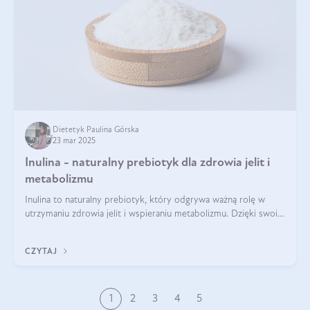
Dietetyk Paulina Górska
23 mar 2025
Inulina - naturalny prebiotyk dla zdrowia jelit i
metabolizmu
Inulina to naturalny prebiotyk, który odgrywa ważną rolę w
utrzymaniu zdrowia jelit i wspieraniu metabolizmu. Dzięki swoim
właściwościom wspomaga rozwój dobroczynnych bakterii
jelitowych, co ma pozy
CZYTAJ
1
2
3
4
5