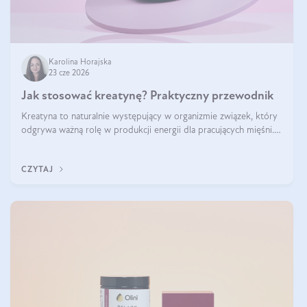
Karolina Horajska
23 cze 2026
Jak stosować kreatynę? Praktyczny przewodnik
Kreatyna to naturalnie występujący w organizmie związek, który
odgrywa ważną rolę w produkcji energii dla pracujących mięśni.
Choć przez lata kojarzono ją głównie ze sportami siłowymi, dziś
jest jednym z najlepiej przebadanych suplementów stosowanych
CZYTAJ
prze