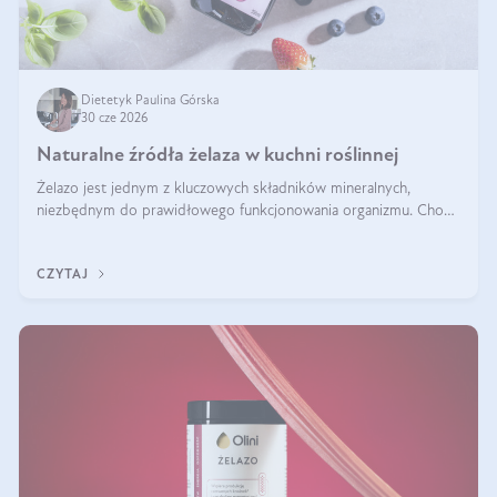
Dietetyk Paulina Górska
30 cze 2026
Naturalne źródła żelaza w kuchni roślinnej
Żelazo jest jednym z kluczowych składników mineralnych,
niezbędnym do prawidłowego funkcjonowania organizmu. Choć
często uważa się, że występuje głównie w produktach
odzwierzęcych, kuchnia roślinna oferuje wiele wartościowych
CZYTAJ
źródeł tego pierwiastka.