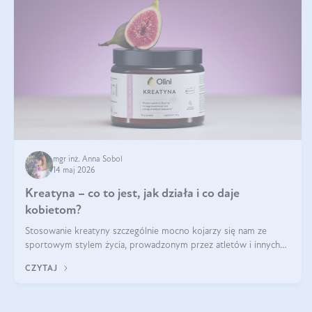
mgr inż. Anna Sobol
14 maj 2026
Kreatyna – co to jest, jak działa i co daje
kobietom?
Stosowanie kreatyny szczególnie mocno kojarzy się nam ze
sportowym stylem życia, prowadzonym przez atletów i innych
miłośników aktywności fizycznej. Nie bez powodu: faktycznie,
CZYTAJ
ten naturalny metabolit aminokwasów poprawia wydolność i
zwiększa masę