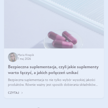
Maria Knapik
7 maj 2026
Bezpieczna suplementacja, czyli jakie suplementy
warto łączyć, a jakich połączeń unikać
Bezpieczna suplementacja to nie tylko wybór wysokiej jakości
produktów. Równie ważny jest sposób dobierania składników
aktywnych, tak żeby działały one maksymalnie skutecznie. Jak
CZYTAJ
łączyć suplementy diety? Poznaj nasze wskazówki.