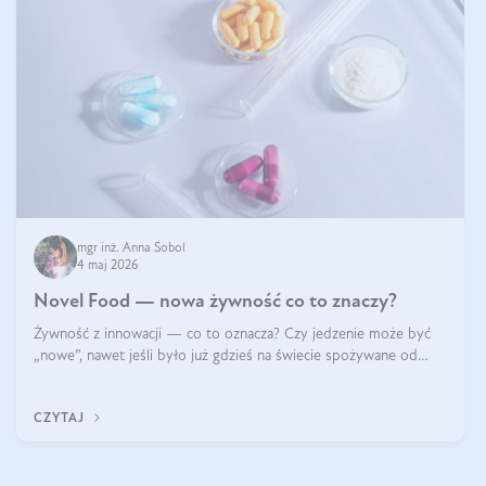
mgr inż. Anna Sobol
4 maj 2026
Novel Food — nowa żywność co to znaczy?
Żywność z innowacji — co to oznacza? Czy jedzenie może być
„nowe”, nawet jeśli było już gdzieś na świecie spożywane od
wieków? Czy w składnikach spożywczych mogą być obecne
jakieś nanomateriały? Dowiesz się tego z niniejszego artykułu:
CZYTAJ
poznasz definicję n