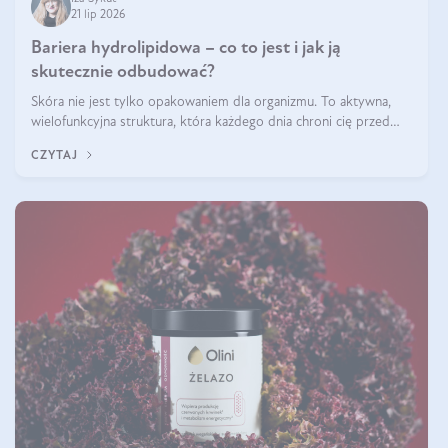
21 lip 2026
Bariera hydrolipidowa – co to jest i jak ją
skutecznie odbudować?
Skóra nie jest tylko opakowaniem dla organizmu. To aktywna,
wielofunkcyjna struktura, która każdego dnia chroni cię przed
utratą wody, wahaniami temperatury i czynnikami
CZYTAJ
środowiskowymi. Jednym z jej kluczowych elementów jest
bariera hydrolipidowa.