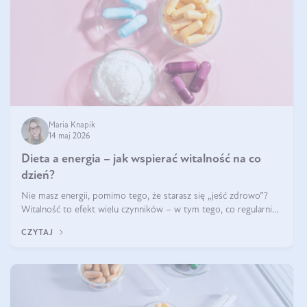
Maria Knapik
14 maj 2026
Dieta a energia – jak wspierać witalność na co
dzień?
Nie masz energii, pomimo tego, że starasz się „jeść zdrowo”?
Witalność to efekt wielu czynników – w tym tego, co regularnie
ląduje na talerzu. Zapotrzebowanie na składniki odżywcze różni
CZYTAJ
się w zależności od osoby