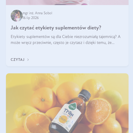
mgr inż. Anna Sobol
16 lip 2026
Jak czytać etykiety suplementów diety?
Etykiety suplementów są dla Ciebie niezrozumiałą tajemnicą? A
może wręcz przeciwnie, często je czytasz i dzięki temu, że
doskonale rozumiesz co jest na nich napisane, dokonujesz
najlepszych dla siebie decyzji zakupowych?
CZYTAJ