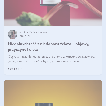
Dietetyk Paulina Górska
11 cze 2026
Niedokrwistość z niedoboru żelaza – objawy,
przyczyny i dieta
Ciągłe zmęczenie, osłabienie, problemy z koncentracją, zawroty
głowy czy bladość skóry bywają tłumaczone stresem,
przepracowaniem lub niedoborem snu. Tymczasem ich przyczyną
CZYTAJ
może być niedokrwistość z niedoboru żelaza.