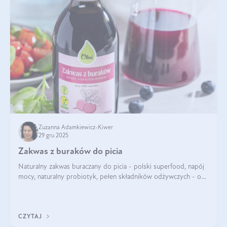
Zuzanna Adamkiewicz-Kiwer
29 gru 2025
Zakwas z buraków do picia
Naturalny zakwas buraczany do picia - polski superfood, napój
mocy, naturalny probiotyk, pełen składników odżywczych - o
zakwasie z buraka mówi się w samych superlatywach. Niektórzy
z Was usłyszeli o
CZYTAJ