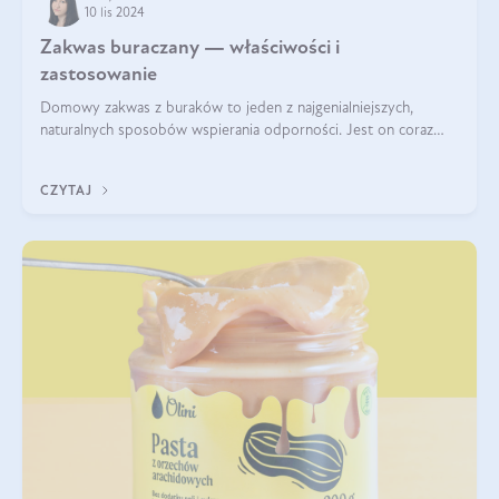
10 lis 2024
Zakwas buraczany — właściwości i
zastosowanie
Domowy zakwas z buraków to jeden z najgenialniejszych,
naturalnych sposobów wspierania odporności. Jest on coraz
częstszym elementem diety wielu z Was. Naturalny zakwas
buraczany zachowuje pełnię sw
CZYTAJ