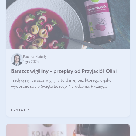
Paulina Maludy
1 gru 2025
Barszcz wigilijny - przepisy od Przyjaciół Olini
Tradycyjny barszcz wigilijny to danie, bez którego ciężko
wyobrazić sobie Święta Bożego Narodzenia. Pyszny,
aromatyczny, esencjonalny, pachnący grzybami, o pięknym
klarownym kolorze. W czym tkwi tajem
CZYTAJ