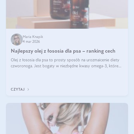
Maria Knapik
4 mar 2026
Najlepszy olej z łososia dla psa – ranking cech
Olej z łososia dla psa to prosty sposób na urozmaicenie diety
czworonoga. Jest bogaty w niezbędne kwasy omega-3, które
mogą pozytywnie wpłynąć na ogólną formę pupila. Na jakie
właściwości tego oleju rybiego warto w szczególności zwrócić
uwagę?
CZYTAJ