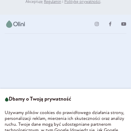
Akceptuję
Regulamin
i
Politykę prywatności
.
ul. Strzegomska 49
693 222 687
58-160 Świebodzice
Dbamy o Twoją prywatność
sklep@olini.pl
Polska
NIP 8860027066
Używamy plików cookies do prawidłowego działania strony,
REGON 890213034
personalizacji reklam, mierzenia ich skuteczności oraz analizy
ruchu. Twoje dane mogą być udostępniane partnerom
INFORMACJE
technologicznym, w tym Google (
dowiedz się, jak Google