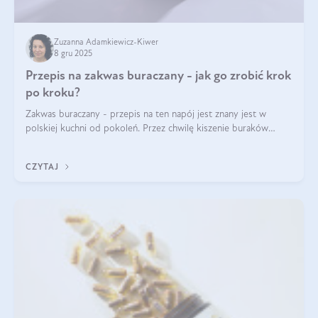
Zuzanna Adamkiewicz-Kiwer
8 gru 2025
Przepis na zakwas buraczany - jak go zrobić krok
po kroku?
Zakwas buraczany - przepis na ten napój jest znany jest w
polskiej kuchni od pokoleń. Przez chwilę kiszenie buraków
czerwonych zostało zapomniane, by w ostatnim czasie powrócić
na fali popularności na
CZYTAJ