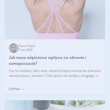
Maria Knapik
3 mar 2026
Jak masa mięśniowa wpływa na zdrowie i
samopoczucie?
Czy to możliwe, żeby duży obwód bicepsa równał się dobremu
samopoczuciu i zdrowiu? Choć jedno nie wynika z drugiego, to
jest między nimi powiązanie – masa mięśniowa może znacznie
poprawić jakość życia. W jaki sposób? W tym wpisie wszystko
CZYTAJ
wyjaśnimy.