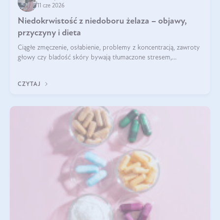
11 cze 2026
Niedokrwistość z niedoboru żelaza – objawy,
przyczyny i dieta
Ciągłe zmęczenie, osłabienie, problemy z koncentracją, zawroty
głowy czy bladość skóry bywają tłumaczone stresem,
przepracowaniem lub niedoborem snu. Tymczasem ich
przyczyną może być niedokrwistość z niedoboru żelaza.
CZYTAJ