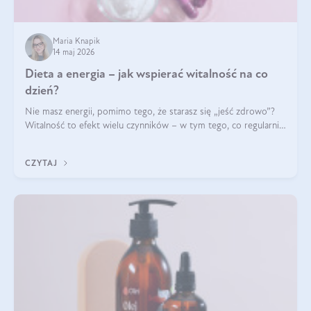
Maria Knapik
14 maj 2026
Dieta a energia – jak wspierać witalność na co
dzień?
Nie masz energii, pomimo tego, że starasz się „jeść zdrowo”?
Witalność to efekt wielu czynników – w tym tego, co regularnie
ląduje na talerzu. Zapotrzebowanie na składniki odżywcze różni
się w zależności od osoby
CZYTAJ