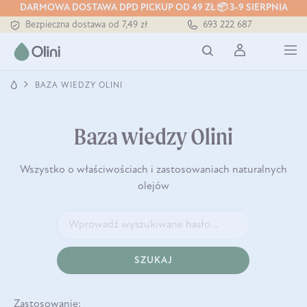
DARMOWA DOSTAWA DPD PICKUP OD 49 ZŁ 📦 3-9 SIERPNIA
Bezpieczna dostawa od 7,49 zł
693 222 687
Darmowa dostawa od 199 zł
Tłoczony zawsze na zimno
BAZA WIEDZY OLINI
Baza wiedzy Olini
Wszystko o właściwościach i zastosowaniach naturalnych
olejów
SZUKAJ
Zastosowanie: