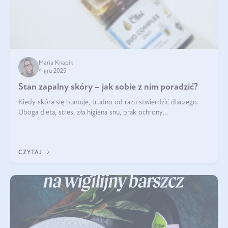
Maria Knapik
4 gru 2025
Stan zapalny skóry – jak sobie z nim poradzić?
Kiedy skóra się buntuje, trudno od razu stwierdzić dlaczego.
Uboga dieta, stres, zła higiena snu, brak ochrony
przeciwsłonecznej – powodów nasilenia stanów zapalnych może
być wiele. Jak poradzić sobie z ich przyczynami i skutkami?
CZYTAJ