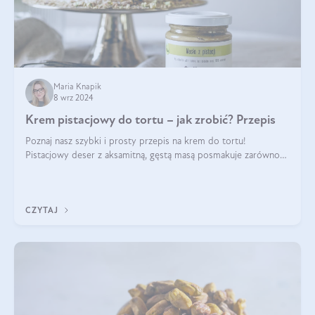
Maria Knapik
8 wrz 2024
Krem pistacjowy do tortu – jak zrobić? Przepis
Poznaj nasz szybki i prosty przepis na krem do tortu!
Pistacjowy deser z aksamitną, gęstą masą posmakuje zarówno
domownikom, jak i gościom. Dzięki niemu każdy kawałek ciasta
będzie prawdziwą ucztą dla
CZYTAJ