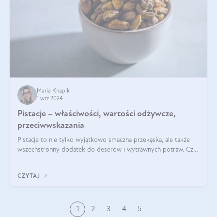
Maria Knapik
1 wrz 2024
Pistacje – właściwości, wartości odżywcze,
przeciwwskazania
Pistacje to nie tylko wyjątkowo smaczna przekąska, ale także
wszechstronny dodatek do deserów i wytrawnych potraw. Czy
pistacje są zdrowe? Jakie są ich właściwości? Gdzie rosną i czy
każdy może się ni
CZYTAJ
1
2
3
4
5