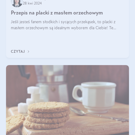
28 kwi 2024
Przepis na placki z masłem orzechowym
Jeśli jesteś fanem słodkich i sycących przekąsek, to placki z
masłem orzechowym są idealnym wyborem dla Ciebie! Te
pyszne placuszki, idealne na śniadanie lub podwieczorek z
pewnością dostarczą Ci ener
CZYTAJ