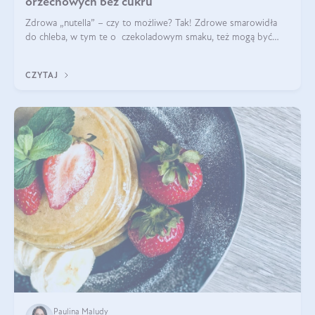
orzechowych bez cukru
Zdrowa „nutella” – czy to możliwe? Tak! Zdrowe smarowidła
do chleba, w tym te o czekoladowym smaku, też mogą być
pyszne. Przeczytaj nasz artykuł i dowiedz się więcej!
CZYTAJ
Paulina Maludy