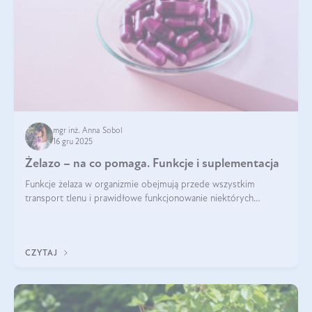
mgr inż. Anna Sobol
16 gru 2025
Żelazo – na co pomaga. Funkcje i suplementacja
Funkcje żelaza w organizmie obejmują przede wszystkim
transport tlenu i prawidłowe funkcjonowanie niektórych
enzymów. Żelazo odpowiada też za działanie układu
immunologicznego i nerwowego, szczególnie na wczesnym
etapie życia.
CZYTAJ