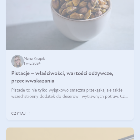
Maria Knapik
1 wrz 2024
Pistacje – właściwości, wartości odżywcze,
przeciwwskazania
Pistacje to nie tylko wyjątkowo smaczna przekąska, ale także
wszechstronny dodatek do deserów i wytrawnych potraw. Czy
pistacje są zdrowe? Jakie są ich właściwości? Gdzie rosną i czy
każdy może się ni
CZYTAJ