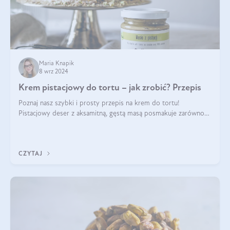
Maria Knapik
8 wrz 2024
Krem pistacjowy do tortu – jak zrobić? Przepis
Poznaj nasz szybki i prosty przepis na krem do tortu!
Pistacjowy deser z aksamitną, gęstą masą posmakuje zarówno
domownikom, jak i gościom. Dzięki niemu każdy kawałek ciasta
będzie prawdziwą ucztą dla
CZYTAJ