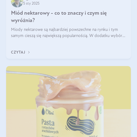
5 sty 2025
Miód nektarowy - co to znaczy i czym się
wyróżnia?
Miody nektarowe są najbardziej powszechne na rynku i tym
samym cieszą się największą popularnością. W dodatku wybór
gatunków jest bardzo duży – od łagodnych i delikatnych
miodów akacjowych po intens
CZYTAJ