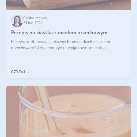
Paulina Maludy
24 kwi 2024
Przepis na ciastka z masłem orzechowym
Marzysz o domowych, pysznych ciasteczkach z masłem
orzechowym? Aby stworzyć te wyjątkowe smakołyki,
potrzebujesz kilku prostych składników takich jak masło
orzechowe, jajko, kawałki orzechów, mąka psz
CZYTAJ