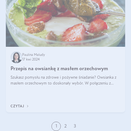
Paulina Maludy
17 kwi 2024
Przepis na owsiankę z masłem orzechowym
Szukasz pomysłu na zdrowe i pożywne śniadanie? Owsianka z
masłem orzechowym to doskonały wybór. W połączeniu z
dodatkami takimi jak banany, orzechy i syrop klonowy, stworzy
idealną kombinację smaków o
CZYTAJ
1
2
3