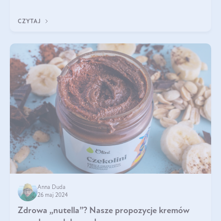
smakuje czarny miód? Z czego jest zrobiony? Do czego można
go wykorzystać? Wszys
CZYTAJ
Anna Duda
26 maj 2024
Zdrowa „nutella”? Nasze propozycje kremów