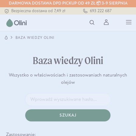
DARMOWA DOSTAWA DPD PICKUP OD 49 ZŁ 📦 3-9 SIERPNIA
Bezpieczna dostawa od 7,49 zł
693 222 687
Darmowa dostawa od 199 zł
Tłoczony zawsze na zimno
BAZA WIEDZY OLINI
Baza wiedzy Olini
Wszystko o właściwościach i zastosowaniach naturalnych
olejów
SZUKAJ
Zastosowanie: