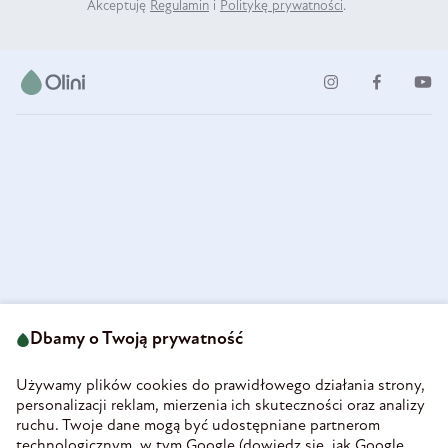
Akceptuję
Regulamin
i
Politykę prywatności
.
ul. Strzegomska 49
693 222 687
58-160 Świebodzice
Dbamy o Twoją prywatność
sklep@olini.pl
Polska
NIP 8860027066
Używamy plików cookies do prawidłowego działania strony,
REGON 890213034
personalizacji reklam, mierzenia ich skuteczności oraz analizy
ruchu. Twoje dane mogą być udostępniane partnerom
INFORMACJE
technologicznym, w tym Google (
dowiedz się, jak Google