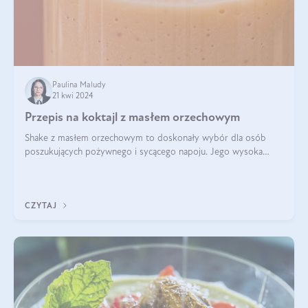
Paulina Maludy
21 kwi 2024
Przepis na koktajl z masłem orzechowym
Shake z masłem orzechowym to doskonały wybór dla osób
poszukujących pożywnego i sycącego napoju. Jego wysoka
zawartość białka sprawia, że jest idealnym uzupełnieniem diety,
szczególnie dla osób aktywn
CZYTAJ