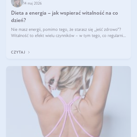
14 maj 2026
Dieta a energia – jak wspierać witalność na co
dzień?
Nie masz energii, pomimo tego, że starasz się „jeść zdrowo”?
Witalność to efekt wielu czynników – w tym tego, co regularnie
ląduje na talerzu. Zapotrzebowanie na składniki odżywcze różni
się w zależności od osoby
CZYTAJ