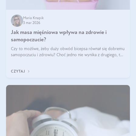
Maria Knapik
3 mar 2026
Jak masa mięśniowa wpływa na zdrowie i
samopoczucie?
Czy to możliwe, żeby duży obwód bicepsa równał się dobremu
samopoczuciu i zdrowiu? Choć jedno nie wynika z drugiego, to
jest między nimi powiązanie – masa mięśniowa może znacznie
poprawić jakość życia. W jaki sposób? W tym wpisie wszystko
CZYTAJ
wyjaśnimy.