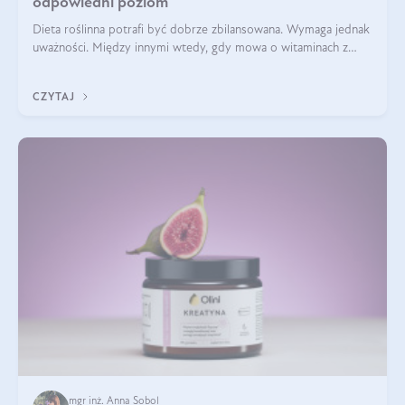
odpowiedni poziom
Dieta roślinna potrafi być dobrze zbilansowana. Wymaga jednak
uważności. Między innymi wtedy, gdy mowa o witaminach z
grupy B. Te składniki nie działają w pojedynkę. Tworzą system
naczyń połączonych.
CZYTAJ
mgr inż. Anna Sobol