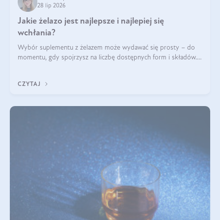
28 lip 2026
Jakie żelazo jest najlepsze i najlepiej się
wchłania?
Wybór suplementu z żelazem może wydawać się prosty – do
momentu, gdy spojrzysz na liczbę dostępnych form i składów.
Lepszy będzie bisglicynian, czy siarczan? Co wpływa na
wchłanianie żelaza i jakie dodatkowe składniki powinien
CZYTAJ
zawierać suplement?