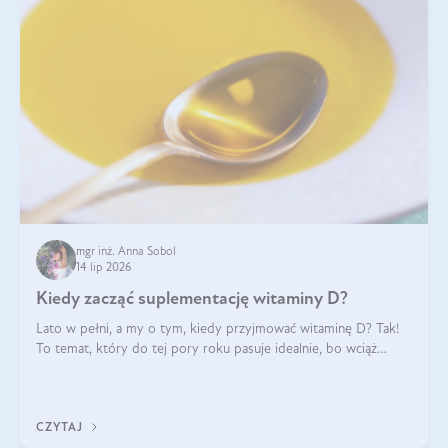
mgr inż. Anna Sobol
14 lip 2026
Kiedy zacząć suplementację witaminy D?
Lato w pełni, a my o tym, kiedy przyjmować witaminę D? Tak!
To temat, który do tej pory roku pasuje idealnie, bo wciąż
zdarza się, że suplementacja tej witaminy pozostawia
wątpliwości. Najczęstsze pytania dotyczą tego, ile trzeba być na
słońcu, aby witami
CZYTAJ