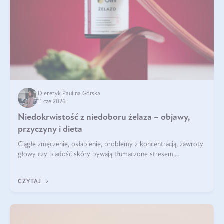
Dietetyk Paulina Górska
11 cze 2026
Niedokrwistość z niedoboru żelaza – objawy,
przyczyny i dieta
Ciągłe zmęczenie, osłabienie, problemy z koncentracją, zawroty
głowy czy bladość skóry bywają tłumaczone stresem,
przepracowaniem lub niedoborem snu. Tymczasem ich
przyczyną może być niedokrwistość z niedoboru żelaza.
CZYTAJ