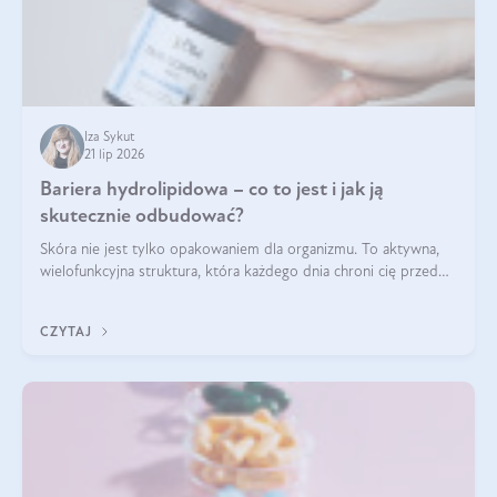
Iza Sykut
21 lip 2026
Bariera hydrolipidowa – co to jest i jak ją
skutecznie odbudować?
Skóra nie jest tylko opakowaniem dla organizmu. To aktywna,
wielofunkcyjna struktura, która każdego dnia chroni cię przed
utratą wody, wahaniami temperatury i czynnikami
środowiskowymi. Jednym z jej kluczowych elementów jest
CZYTAJ
bariera hydrolipidowa.