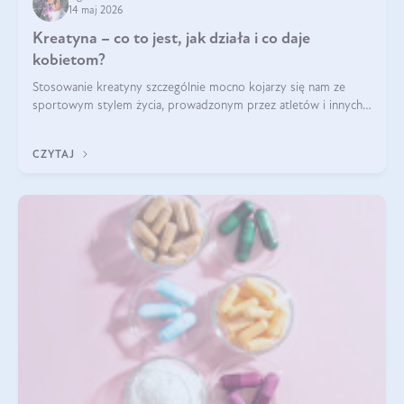
14 maj 2026
Kreatyna – co to jest, jak działa i co daje
kobietom?
Stosowanie kreatyny szczególnie mocno kojarzy się nam ze
sportowym stylem życia, prowadzonym przez atletów i innych
miłośników aktywności fizycznej. Nie bez powodu: faktycznie,
ten naturalny metabolit aminokwasów poprawia wydolność i
CZYTAJ
zwiększa masę