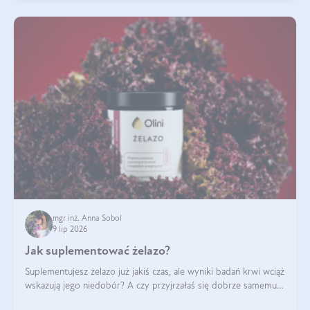
mgr inż. Anna Sobol
9 lip 2026
Jak suplementować żelazo?
Suplementujesz żelazo już jakiś czas, ale wyniki badań krwi wciąż
wskazują jego niedobór? A czy przyjrzałaś się dobrze samemu
sposobowi suplementacji tego mikroelementu? Dowiedz się, jak