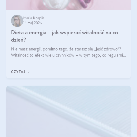
Maria Knapik
14 maj 2026
Dieta a energia – jak wspierać witalność na co
dzień?
Nie masz energii, pomimo tego, że starasz się „jeść zdrowo”?
Witalność to efekt wielu czynników – w tym tego, co regularnie
ląduje na talerzu. Zapotrzebowanie na składniki odżywcze różni
się w zależności od osoby
CZYTAJ