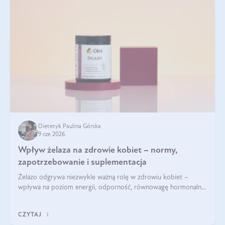
Dietetyk Paulina Górska
9 cze 2026
Wpływ żelaza na zdrowie kobiet – normy,
zapotrzebowanie i suplementacja
Żelazo odgrywa niezwykle ważną rolę w zdrowiu kobiet –
wpływa na poziom energii, odporność, równowagę hormonalną
i prawidłowy przebieg cyklu miesiączkowego oraz ciąży. Jego
niedobór może prowadzić m.in. do zmęczenia, bólów i
CZYTAJ
zawrotów głowy czy problemów z