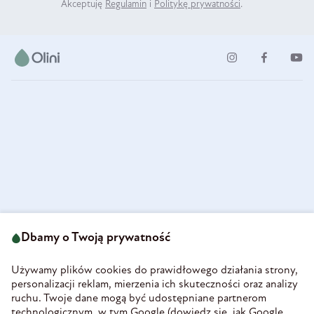
Akceptuję
Regulamin
i
Politykę prywatności
.
ul. Strzegomska 49
693 222 687
58-160 Świebodzice
Dbamy o Twoją prywatność
sklep@olini.pl
Polska
NIP 8860027066
Używamy plików cookies do prawidłowego działania strony,
REGON 890213034
personalizacji reklam, mierzenia ich skuteczności oraz analizy
ruchu. Twoje dane mogą być udostępniane partnerom
INFORMACJE
technologicznym, w tym Google (
dowiedz się, jak Google