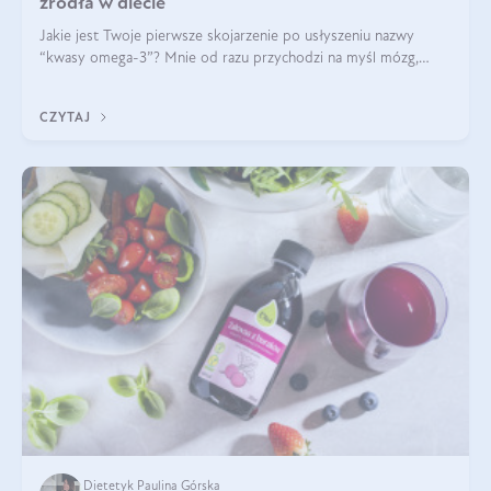
źródła w diecie
Jakie jest Twoje pierwsze skojarzenie po usłyszeniu nazwy
“kwasy omega-3”? Mnie od razu przychodzi na myśl mózg,
wsparcie układu nerwowego i zdrowie skóry. W tym artykule
skupimy się głównie na dwóch kwasach z tej rodziny: DHA oraz
CZYTAJ
EPA.
Dietetyk Paulina Górska