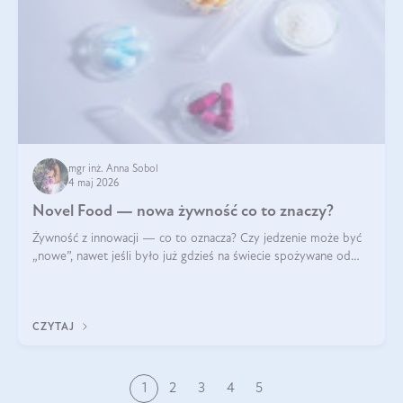
mgr inż. Anna Sobol
4 maj 2026
Novel Food — nowa żywność co to znaczy?
Żywność z innowacji — co to oznacza? Czy jedzenie może być
„nowe”, nawet jeśli było już gdzieś na świecie spożywane od
wieków? Czy w składnikach spożywczych mogą być obecne
jakieś nanomateriały? Dowiesz się tego z niniejszego artykułu:
poznasz definicję n
CZYTAJ
1
2
3
4
5