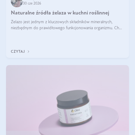
30 cze 2026
Naturalne źródła żelaza w kuchni roślinnej
Żelazo jest jednym z kluczowych składników mineralnych,
niezbędnym do prawidłowego funkcjonowania organizmu. Choć
często uważa się, że występuje głównie w produktach
odzwierzęcych, kuchnia roślinna oferuje wiele wartościowych
źródeł tego pierwiastka.
CZYTAJ