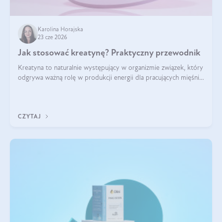
Karolina Horajska
23 cze 2026
Jak stosować kreatynę? Praktyczny przewodnik
Kreatyna to naturalnie występujący w organizmie związek, który
odgrywa ważną rolę w produkcji energii dla pracujących mięśni.
Choć przez lata kojarzono ją głównie ze sportami siłowymi, dziś
jest jednym z najlepiej przebadanych suplementów
stosowanych prze
CZYTAJ