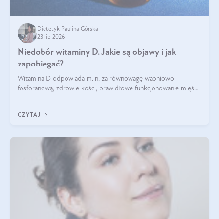
Dietetyk Paulina Górska
23 lip 2026
Niedobór witaminy D. Jakie są objawy i jak
zapobiegać?
Witamina D odpowiada m.in. za równowagę wapniowo-
fosforanową, zdrowie kości, prawidłowe funkcjonowanie mięśni
i wspieranie odporności. Mimo że organizm może ją wytwarzać
pod wpływem słońca, niedobór witaminy D pozostaje częstym
CZYTAJ
problemem.