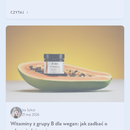
która sprawdza się najlepiej w praktyce. W tym artykule
przyglądamy się temu, jaka forma kreatyny jest najlepsza.
CZYTAJ
Iza Sykut
21 maj 2026
Witaminy z grupy B dla wegan: jak zadbać o