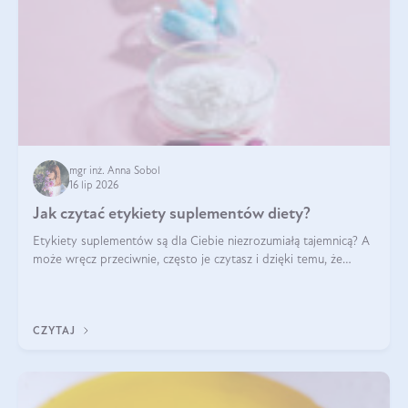
mgr inż. Anna Sobol
16 lip 2026
Jak czytać etykiety suplementów diety?
Etykiety suplementów są dla Ciebie niezrozumiałą tajemnicą? A
może wręcz przeciwnie, często je czytasz i dzięki temu, że
doskonale rozumiesz co jest na nich napisane, dokonujesz
najlepszych dla siebie decyzji zakupowych?
CZYTAJ