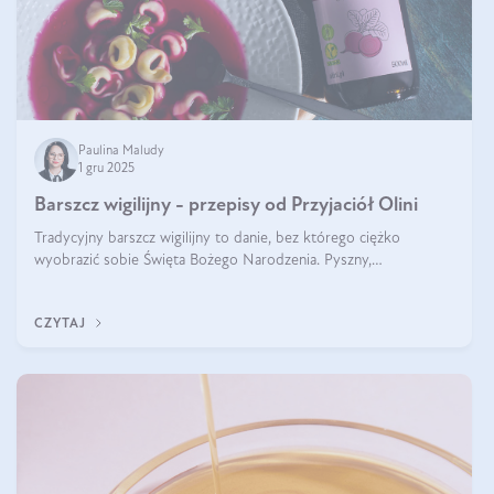
Paulina Maludy
1 gru 2025
Barszcz wigilijny - przepisy od Przyjaciół Olini
Tradycyjny barszcz wigilijny to danie, bez którego ciężko
wyobrazić sobie Święta Bożego Narodzenia. Pyszny,
aromatyczny, esencjonalny, pachnący grzybami, o pięknym
klarownym kolorze. W czym tkwi tajem
CZYTAJ