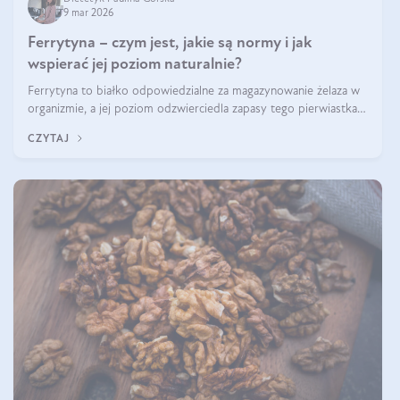
9 mar 2026
Ferrytyna – czym jest, jakie są normy i jak
wspierać jej poziom naturalnie?
Ferrytyna to białko odpowiedzialne za magazynowanie żelaza w
organizmie, a jej poziom odzwierciedla zapasy tego pierwiastka.
Warto dowiedzieć się więcej na jej temat, ponieważ niedobór
CZYTAJ
ferrytyny daje objawy, które mogą utrudniać codzienne
funkcjonowanie (