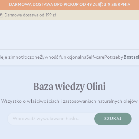
DARMOWA DOSTAWA DPD PICKUP OD 49 ZŁ 📦 3-9 SIERPNIA
Darmowa dostawa od 199 zł
leje zimnotłoczone
Żywność funkcjonalna
Self-care
Potrzeby
Bestsel
Baza wiedzy Olini
Wszystko o właściwościach i zastosowaniach naturalnych olejów
SZUKAJ