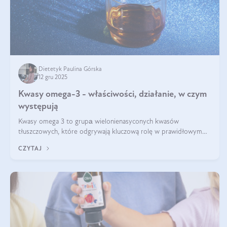
Dietetyk Paulina Górska
12 gru 2025
Kwasy omega-3 - właściwości, działanie, w czym
występują
Kwasy omega 3 to grupа wielonienasyconych kwasów
tłuszczowych, które odgrywają kluczową rolę w prawidłowym
funkcjonowaniu organizmu – wspierają pracę serca, mózgu i
CZYTAJ
układu odpornościowego.