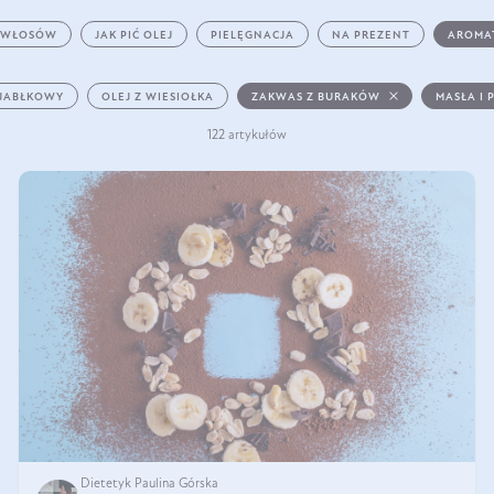
 WŁOSÓW
JAK PIĆ OLEJ
PIELĘGNACJA
NA PREZENT
AROMA
 JABŁKOWY
OLEJ Z WIESIOŁKA
ZAKWAS Z BURAKÓW
MASŁA I 
122 artykułów
Dietetyk Paulina Górska