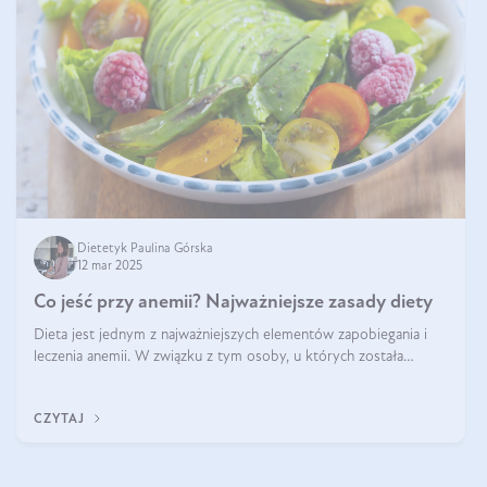
Dietetyk Paulina Górska
12 mar 2025
Co jeść przy anemii? Najważniejsze zasady diety
Dieta jest jednym z najważniejszych elementów zapobiegania i
leczenia anemii. W związku z tym osoby, u których została
zdiagnozowana, powinny wiedzieć, jakie produkty włączyć do
diety, a których lep
CZYTAJ