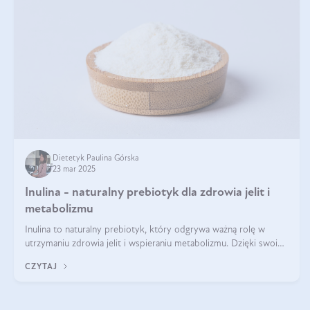
Dietetyk Paulina Górska
23 mar 2025
Inulina - naturalny prebiotyk dla zdrowia jelit i
metabolizmu
Inulina to naturalny prebiotyk, który odgrywa ważną rolę w
utrzymaniu zdrowia jelit i wspieraniu metabolizmu. Dzięki swoim
właściwościom wspomaga rozwój dobroczynnych bakterii
CZYTAJ
jelitowych, co ma pozy