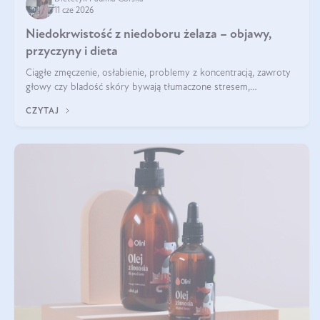
11 cze 2026
Niedokrwistość z niedoboru żelaza – objawy,
przyczyny i dieta
Ciągłe zmęczenie, osłabienie, problemy z koncentracją, zawroty
głowy czy bladość skóry bywają tłumaczone stresem,
przepracowaniem lub niedoborem snu. Tymczasem ich przyczyną
CZYTAJ
może być niedokrwistość z niedoboru żelaza.