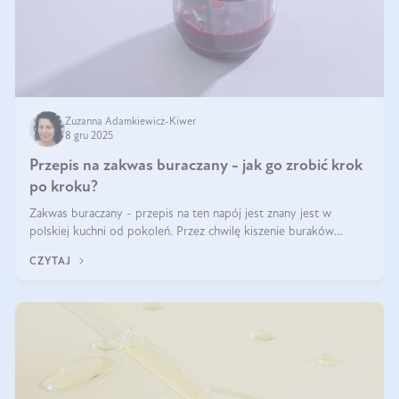
Zuzanna Adamkiewicz-Kiwer
8 gru 2025
Przepis na zakwas buraczany - jak go zrobić krok
po kroku?
Zakwas buraczany - przepis na ten napój jest znany jest w
polskiej kuchni od pokoleń. Przez chwilę kiszenie buraków
czerwonych zostało zapomniane, by w ostatnim czasie powrócić
CZYTAJ
na fali popularności na