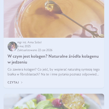
mgr inż. Anna Sobol
6 maj 2025
Zaktualizowano 22 cze 2026
W czym jest kolagen? Naturalne źródła kolagenu
w jedzeniu
Co zawiera kolagen? Co jeść, by wspierać naturalną syntezę tego
białka w fibroblastach? Na te i inne pytania poznasz odpowiedź
w tym artykule.
CZYTAJ