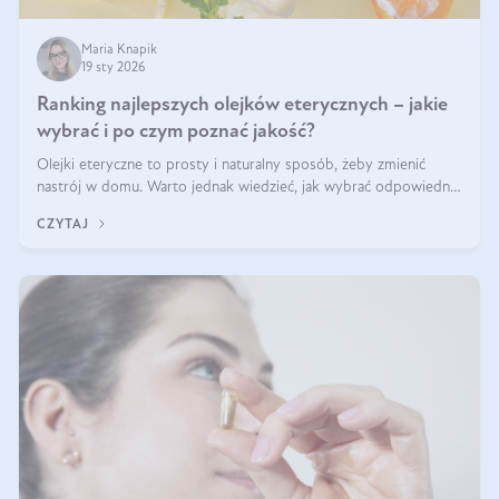
Maria Knapik
19 sty 2026
Ranking najlepszych olejków eterycznych – jakie
wybrać i po czym poznać jakość?
Olejki eteryczne to prosty i naturalny sposób, żeby zmienić
nastrój w domu. Warto jednak wiedzieć, jak wybrać odpowiednie
produkty. Po czym poznać, że są one dobrej jakości? Jakie olejki
CZYTAJ
eteryczne są najlepsze? Poznaj najważniejsze kryteria wyboru!