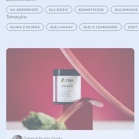
NA ODPORNOŚĆ
DLA DZIECI
KOSMETYCZNE
OLEJOWANIE
Tematyka:
OLIWA Z OLIWEK
OLEJ LNIANY
OLEJ Z CZARNUSZKI
OCET
Dietetyk Paulina Górska