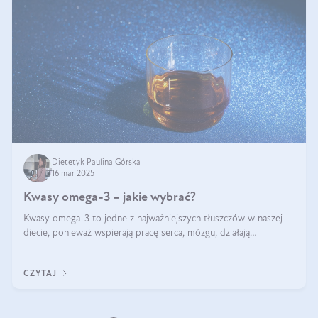
Dietetyk Paulina Górska
16 mar 2025
Kwasy omega-3 – jakie wybrać?
Kwasy omega-3 to jedne z najważniejszych tłuszczów w naszej
diecie, ponieważ wspierają pracę serca, mózgu, działają
przeciwzapalnie, pomagają unormować poziom cholesterolu i
trójglicerydów, a także
CZYTAJ