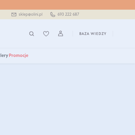
sklep@olini.pl
693 222 687
BAZA WIEDZY
lery
Promocje