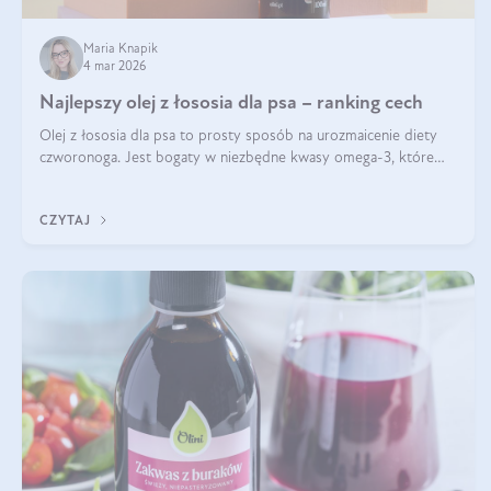
Maria Knapik
4 mar 2026
Najlepszy olej z łososia dla psa – ranking cech
Olej z łososia dla psa to prosty sposób na urozmaicenie diety
czworonoga. Jest bogaty w niezbędne kwasy omega-3, które
mogą pozytywnie wpłynąć na ogólną formę pupila. Na jakie
właściwości tego oleju rybiego warto w szczególności zwrócić
CZYTAJ
uwagę?