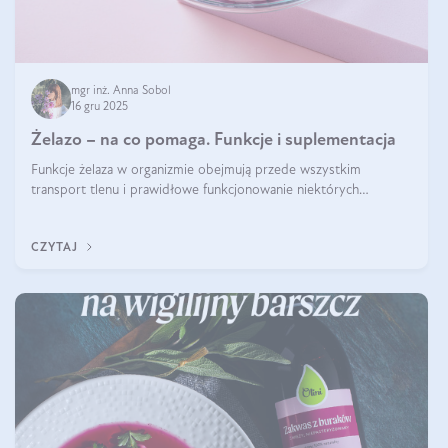
mgr inż. Anna Sobol
16 gru 2025
Żelazo – na co pomaga. Funkcje i suplementacja
Funkcje żelaza w organizmie obejmują przede wszystkim
transport tlenu i prawidłowe funkcjonowanie niektórych
enzymów. Żelazo odpowiada też za działanie układu
immunologicznego i nerwowego, szczególnie na wczesnym
CZYTAJ
etapie życia.