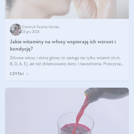
Dietetyk Paulina Górska
23 gru 2025
Jakie witaminy na włosy wspierają ich wzrost i
kondycję?
Zdrowe włosy i skóra głowy to zasługa nie tylko witamin (m.in.
B, D, A, E), ale też zbilansowanej diety i nawodnienia. Przeczytaj
nasz artykuł i dowiedz się, które składniki najskuteczniej hamują
CZYTAJ
wypadanie włosów.