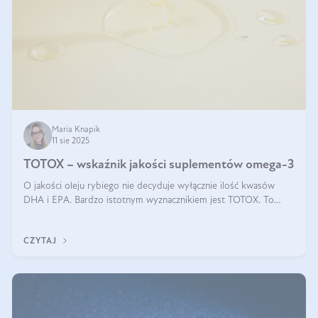
Maria Knapik
11 sie 2025
TOTOX – wskaźnik jakości suplementów omega-3
O jakości oleju rybiego nie decyduje wyłącznie ilość kwasów
DHA i EPA. Bardzo istotnym wyznacznikiem jest TOTOX. To
wskaźnik, który pokazuje skuteczność, świeżość oraz
bezpieczeństwo suplementu?
CZYTAJ