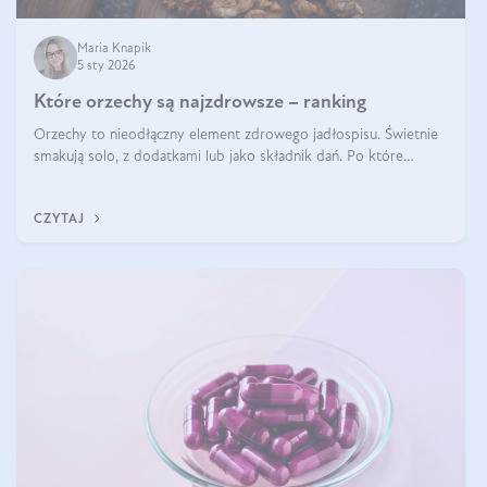
Maria Knapik
5 sty 2026
Które orzechy są najzdrowsze – ranking
Orzechy to nieodłączny element zdrowego jadłospisu. Świetnie
smakują solo, z dodatkami lub jako składnik dań. Po które
orzechy warto sięgać zamiast niezdrowej przekąski? Dowiesz się
z tego tekstu!
CZYTAJ