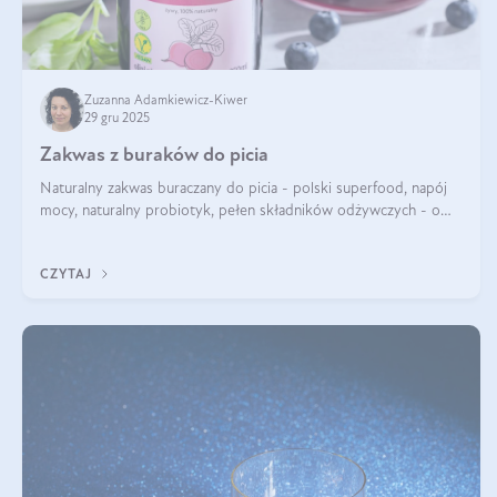
Zuzanna Adamkiewicz-Kiwer
29 gru 2025
Zakwas z buraków do picia
Naturalny zakwas buraczany do picia - polski superfood, napój
mocy, naturalny probiotyk, pełen składników odżywczych - o
zakwasie z buraka mówi się w samych superlatywach. Niektórzy
z Was usłyszeli o
CZYTAJ