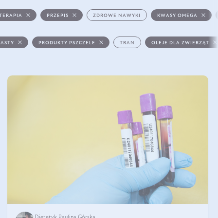
TERAPIA
PRZEPIS
ZDROWE NAWYKI
KWASY OMEGA
PASTY
PRODUKTY PSZCZELE
TRAN
OLEJE DLA ZWIERZĄT
Dietetyk Paulina Górska