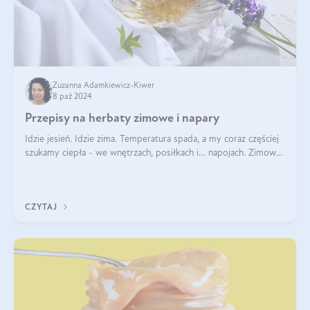
Zuzanna Adamkiewicz-Kiwer
8 paź 2024
Przepisy na herbaty zimowe i napary
Idzie jesień. Idzie zima. Temperatura spada, a my coraz częściej
szukamy ciepła - we wnętrzach, posiłkach i… napojach. Zimowe
herbaty to sposób na odporność, rozgrzewkę i ukojenie. Aby
delektować si
CZYTAJ