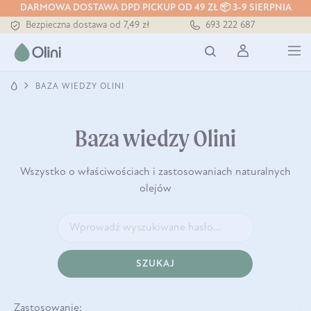
Tłoczony zawsze na zimno
DARMOWA DOSTAWA DPD PICKUP OD 49 ZŁ 📦 3-9 SIERPNIA
Bezpieczna dostawa od 7,49 zł
693 222 687
Darmowa dostawa od 199 zł
Tłoczony zawsze na zimno
BAZA WIEDZY OLINI
Baza wiedzy Olini
Wszystko o właściwościach i zastosowaniach naturalnych
olejów
SZUKAJ
Zastosowanie: