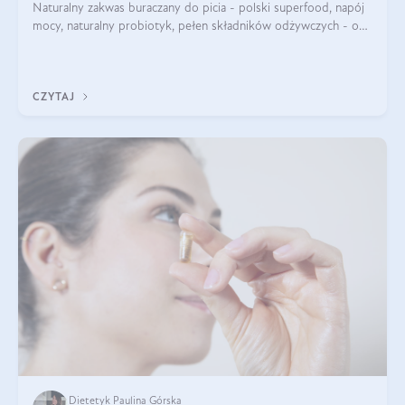
Naturalny zakwas buraczany do picia - polski superfood, napój
mocy, naturalny probiotyk, pełen składników odżywczych - o
zakwasie z buraka mówi się w samych superlatywach. Niektórzy
z Was usłyszeli o
CZYTAJ
Dietetyk Paulina Górska