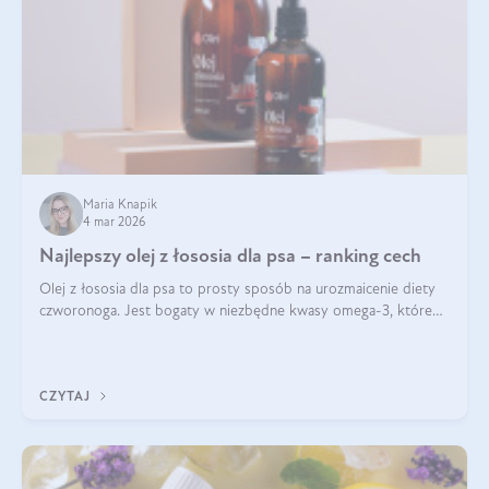
Maria Knapik
4 mar 2026
Najlepszy olej z łososia dla psa – ranking cech
Olej z łososia dla psa to prosty sposób na urozmaicenie diety
czworonoga. Jest bogaty w niezbędne kwasy omega-3, które
mogą pozytywnie wpłynąć na ogólną formę pupila. Na jakie
właściwości tego oleju rybiego warto w szczególności zwrócić
uwagę?
CZYTAJ