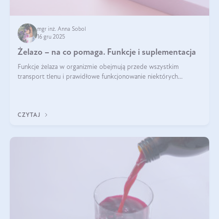
mgr inż. Anna Sobol
16 gru 2025
Żelazo – na co pomaga. Funkcje i suplementacja
Funkcje żelaza w organizmie obejmują przede wszystkim
transport tlenu i prawidłowe funkcjonowanie niektórych
enzymów. Żelazo odpowiada też za działanie układu
immunologicznego i nerwowego, szczególnie na wczesnym
etapie życia.
CZYTAJ