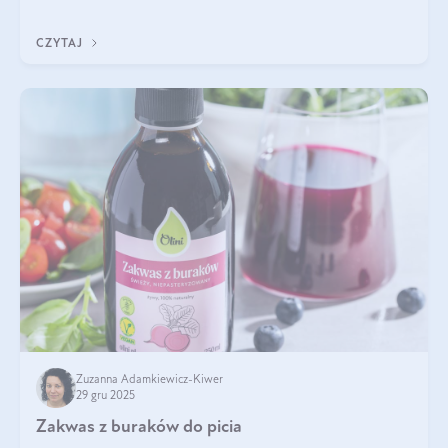
się z tego tekstu!
CZYTAJ
Zuzanna Adamkiewicz-Kiwer
29 gru 2025
Zakwas z buraków do picia