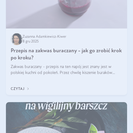
Zuzanna Adamkiewicz-Kiwer
8 gru 2025
Przepis na zakwas buraczany - jak go zrobić krok
po kroku?
Zakwas buraczany - przepis na ten napój jest znany jest w
polskiej kuchni od pokoleń. Przez chwilę kiszenie buraków
czerwonych zostało zapomniane, by w ostatnim czasie powrócić
na fali popularności na
CZYTAJ