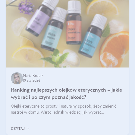
Maria Knapik
19 sty 2026
Ranking najlepszych olejków eterycznych – jakie
wybrać i po czym poznać jakość?
Olejki eteryczne to prosty i naturalny sposób, żeby zmienić
nastrój w domu. Warto jednak wiedzieć, jak wybrać
odpowiednie produkty. Po czym poznać, że są one dobrej
jakości? Jakie olejki eteryczne są najlepsze? Poznaj najważniejsze
CZYTAJ
kryteria wyboru!