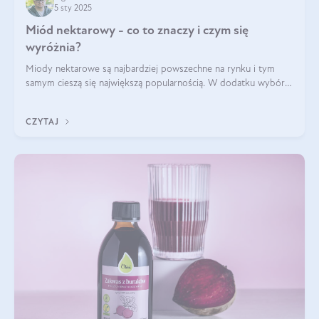
5 sty 2025
Miód nektarowy - co to znaczy i czym się
wyróżnia?
Miody nektarowe są najbardziej powszechne na rynku i tym
samym cieszą się największą popularnością. W dodatku wybór
gatunków jest bardzo duży – od łagodnych i delikatnych
miodów akacjowych po intens
CZYTAJ