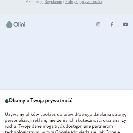
Akceptuję
Regulamin
i
Politykę prywatności
.
ul. Strzegomska 49
693 222 687
58-160 Świebodzice
Dbamy o Twoją prywatność
sklep@olini.pl
Polska
NIP 8860027066
Używamy plików cookies do prawidłowego działania strony,
REGON 890213034
personalizacji reklam, mierzenia ich skuteczności oraz analizy
ruchu. Twoje dane mogą być udostępniane partnerom
INFORMACJE
technologicznym, w tym Google (
dowiedz się, jak Google