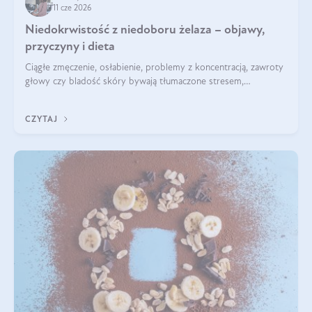
11 cze 2026
Niedokrwistość z niedoboru żelaza – objawy,
przyczyny i dieta
Ciągłe zmęczenie, osłabienie, problemy z koncentracją, zawroty
głowy czy bladość skóry bywają tłumaczone stresem,
przepracowaniem lub niedoborem snu. Tymczasem ich
przyczyną może być niedokrwistość z niedoboru żelaza.
CZYTAJ