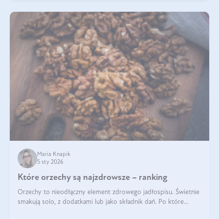
Maria Knapik
5 sty 2026
Które orzechy są najzdrowsze – ranking
Orzechy to nieodłączny element zdrowego jadłospisu. Świetnie
smakują solo, z dodatkami lub jako składnik dań. Po które
orzechy warto sięgać zamiast niezdrowej przekąski? Dowiesz