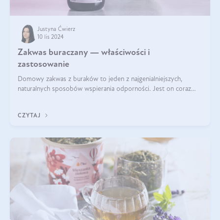
Justyna Ćwierz
10 lis 2024
Zakwas buraczany — właściwości i
zastosowanie
Domowy zakwas z buraków to jeden z najgenialniejszych,
naturalnych sposobów wspierania odporności. Jest on coraz
częstszym elementem diety wielu z Was. Naturalny zakwas
buraczany zachowuje pełnię sw
CZYTAJ