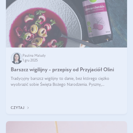
Paulina Maludy
1 gru 2025
Barszcz wigilijny - przepisy od Przyjaciół Olini
Tradycyjny barszcz wigilijny to danie, bez którego ciężko
wyobrazić sobie Święta Bożego Narodzenia. Pyszny,
aromatyczny, esencjonalny, pachnący grzybami, o pięknym
klarownym kolorze. W czym tkwi tajem
CZYTAJ