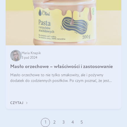
Maria Knapik
3 paź 2024
Masło orzechowe – właściwości i zastosowanie
Masło orzechowe to nie tylko smakowity, ale i pożywny
dodatek do codziennych posiłków. Po czym poznać, że jest
wysokiej jakości? Do jakich przepisów najlepiej je wykorzystać?
Czym różni się od pasty
CZYTAJ
1
2
3
4
5