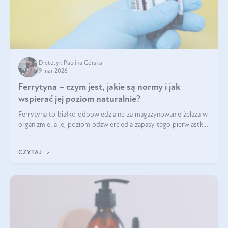
Dietetyk Paulina Górska
9 mar 2026
Ferrytyna – czym jest, jakie są normy i jak
wspierać jej poziom naturalnie?
Ferrytyna to białko odpowiedzialne za magazynowanie żelaza w
organizmie, a jej poziom odzwierciedla zapasy tego pierwiastka.
Warto dowiedzieć się więcej na jej temat, ponieważ niedobór
ferrytyny daje objawy, które mogą utrudniać codzienne
CZYTAJ
funkcjonowanie (