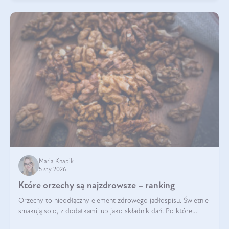
Maria Knapik
5 sty 2026
Które orzechy są najzdrowsze – ranking
Orzechy to nieodłączny element zdrowego jadłospisu. Świetnie
smakują solo, z dodatkami lub jako składnik dań. Po które
orzechy warto sięgać zamiast niezdrowej przekąski? Dowiesz