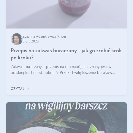
Zuzanna Adamkiewicz-Kiwer
8 gru 2025
Przepis na zakwas buraczany - jak go zrobić krok
po kroku?
Zakwas buraczany - przepis na ten napój jest znany jest w
polskiej kuchni od pokoleń. Przez chwilę kiszenie buraków
czerwonych zostało zapomniane, by w ostatnim czasie powrócić
na fali popularności na
CZYTAJ