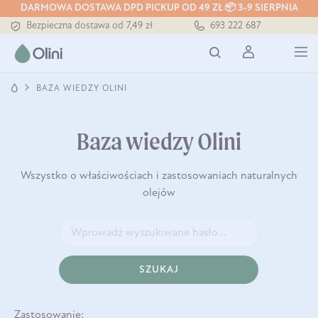
DARMOWA DOSTAWA DPD PICKUP OD 49 ZŁ 📦 3-9 SIERPNIA
Bezpieczna dostawa od 7,49 zł
693 222 687
Darmowa dostawa od 199 zł
Tłoczony zawsze na zimno
BAZA WIEDZY OLINI
Baza wiedzy Olini
Wszystko o właściwościach i zastosowaniach naturalnych
olejów
SZUKAJ
Zastosowanie: