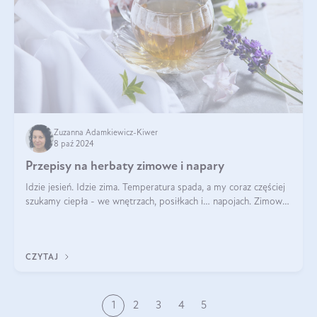
Zuzanna Adamkiewicz-Kiwer
8 paź 2024
Przepisy na herbaty zimowe i napary
Idzie jesień. Idzie zima. Temperatura spada, a my coraz częściej
szukamy ciepła - we wnętrzach, posiłkach i… napojach. Zimowe
herbaty to sposób na odporność, rozgrzewkę i ukojenie. Aby
delektować si
CZYTAJ
1
2
3
4
5