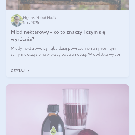
Mgr inż. Michał Mazik
5 sty 2025
Miód nektarowy - co to znaczy i czym się
wyróżnia?
Miody nektarowe są najbardziej powszechne na rynku i tym
samym cieszą się największą popularnością. W dodatku wybór
gatunków jest bardzo duży – od łagodnych i delikatnych
miodów akacjowych po intens
CZYTAJ