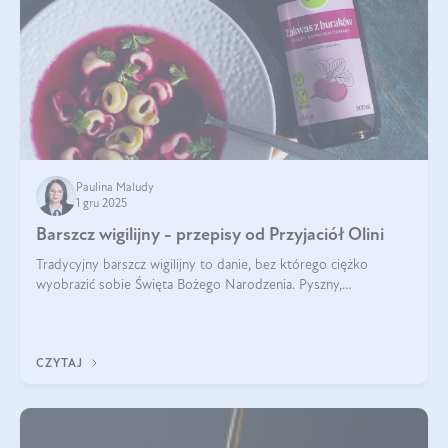
Paulina Maludy
1 gru 2025
Barszcz wigilijny - przepisy od Przyjaciół Olini
Tradycyjny barszcz wigilijny to danie, bez którego ciężko
wyobrazić sobie Święta Bożego Narodzenia. Pyszny,
aromatyczny, esencjonalny, pachnący grzybami, o pięknym
klarownym kolorze. W czym tkwi tajem
CZYTAJ