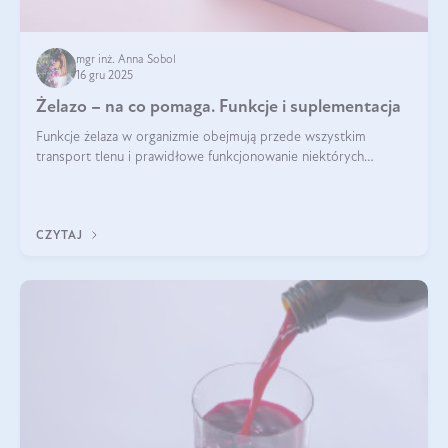
mgr inż. Anna Sobol
16 gru 2025
Żelazo – na co pomaga. Funkcje i suplementacja
Funkcje żelaza w organizmie obejmują przede wszystkim
transport tlenu i prawidłowe funkcjonowanie niektórych
enzymów. Żelazo odpowiada też za działanie układu
immunologicznego i nerwowego, szczególnie na wczesnym
etapie życia.
CZYTAJ