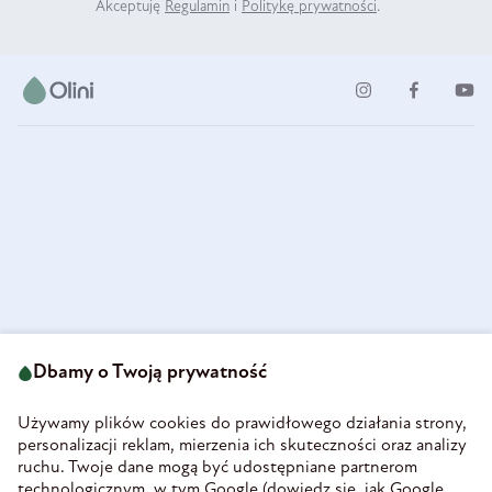
Akceptuję
Regulamin
i
Politykę prywatności
.
ul. Strzegomska 49
693 222 687
58-160 Świebodzice
Dbamy o Twoją prywatność
sklep@olini.pl
Polska
NIP 8860027066
Używamy plików cookies do prawidłowego działania strony,
REGON 890213034
personalizacji reklam, mierzenia ich skuteczności oraz analizy
ruchu. Twoje dane mogą być udostępniane partnerom
INFORMACJE
technologicznym, w tym Google (
dowiedz się, jak Google