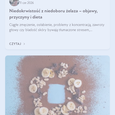
11 cze 2026
Niedokrwistość z niedoboru żelaza – objawy,
przyczyny i dieta
Ciągłe zmęczenie, osłabienie, problemy z koncentracją, zawroty
głowy czy bladość skóry bywają tłumaczone stresem,
przepracowaniem lub niedoborem snu. Tymczasem ich
przyczyną może być niedokrwistość z niedoboru żelaza.
CZYTAJ