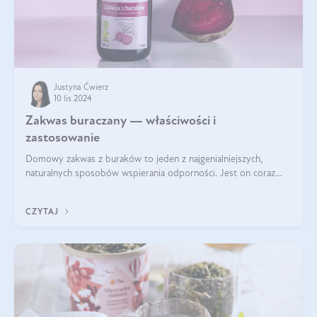
Justyna Ćwierz
10 lis 2024
Zakwas buraczany — właściwości i
zastosowanie
Domowy zakwas z buraków to jeden z najgenialniejszych,
naturalnych sposobów wspierania odporności. Jest on coraz
częstszym elementem diety wielu z Was. Naturalny zakwas
buraczany zachowuje pełnię sw
CZYTAJ