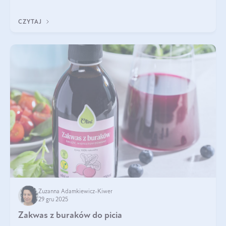
się z tego tekstu!
CZYTAJ
Zuzanna Adamkiewicz-Kiwer
29 gru 2025
Zakwas z buraków do picia