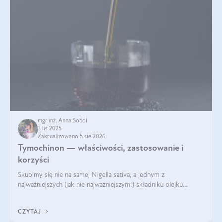
mgr inż. Anna Sobol
3 lis 2025
Zaktualizowano 5 sie 2026
Tymochinon — właściwości, zastosowanie i
korzyści
Skupimy się nie na samej Nigella sativa, a jednym z
najważniejszych (jak nie najważniejszym!) składniku olejku
eterycznego z czarnuszki: tymochinonie.
CZYTAJ