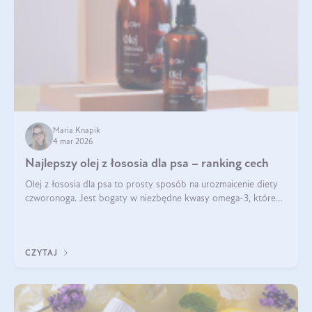
Maria Knapik
4 mar 2026
Najlepszy olej z łososia dla psa – ranking cech
Olej z łososia dla psa to prosty sposób na urozmaicenie diety
czworonoga. Jest bogaty w niezbędne kwasy omega-3, które
mogą pozytywnie wpłynąć na ogólną formę pupila. Na jakie
właściwości tego oleju rybiego warto w szczególności zwrócić
uwagę?
CZYTAJ