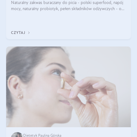
Naturalny zakwas buraczany do picia - polski superfood, napój
mocy, naturalny probiotyk, pełen składników odżywczych - o
zakwasie z buraka mówi się w samych superlatywach. Niektórzy
z Was usłyszeli o
CZYTAJ
Dietetyk Paulina Górska