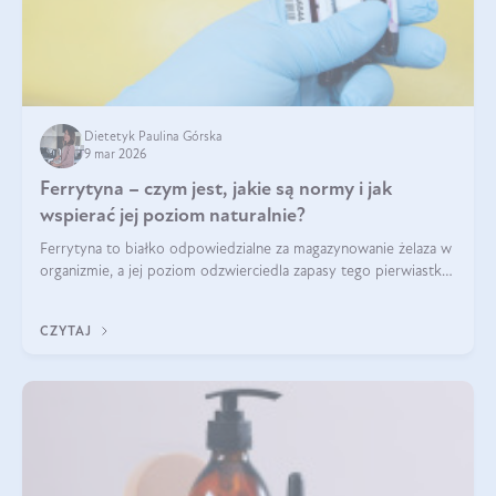
Dietetyk Paulina Górska
9 mar 2026
Ferrytyna – czym jest, jakie są normy i jak
wspierać jej poziom naturalnie?
Ferrytyna to białko odpowiedzialne za magazynowanie żelaza w
organizmie, a jej poziom odzwierciedla zapasy tego pierwiastka.
Warto dowiedzieć się więcej na jej temat, ponieważ niedobór
ferrytyny daje objawy, które mogą utrudniać codzienne
CZYTAJ
funkcjonowanie (