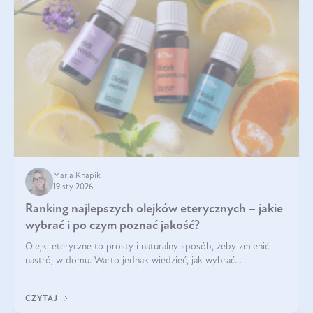
Maria Knapik
19 sty 2026
Ranking najlepszych olejków eterycznych – jakie
wybrać i po czym poznać jakość?
Olejki eteryczne to prosty i naturalny sposób, żeby zmienić
nastrój w domu. Warto jednak wiedzieć, jak wybrać
odpowiednie produkty. Po czym poznać, że są one dobrej
jakości? Jakie olejki eteryczne są najlepsze? Poznaj najważniejsze
CZYTAJ
kryteria wyboru!