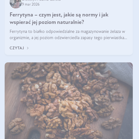
9 mar 2026
Ferrytyna – czym jest, jakie są normy i jak
wspierać jej poziom naturalnie?
Ferrytyna to białko odpowiedzialne za magazynowanie żelaza w
organizmie, a jej poziom odzwierciedla zapasy tego pierwiastka.
Warto dowiedzieć się więcej na jej temat, ponieważ niedobór
CZYTAJ
ferrytyny daje objawy, które mogą utrudniać codzienne
funkcjonowanie (