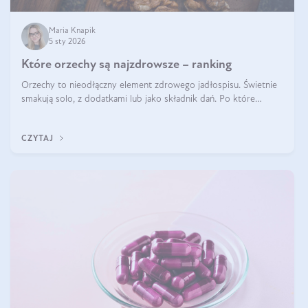
Maria Knapik
5 sty 2026
Które orzechy są najzdrowsze – ranking
Orzechy to nieodłączny element zdrowego jadłospisu. Świetnie
smakują solo, z dodatkami lub jako składnik dań. Po które
orzechy warto sięgać zamiast niezdrowej przekąski? Dowiesz się
z tego tekstu!
CZYTAJ