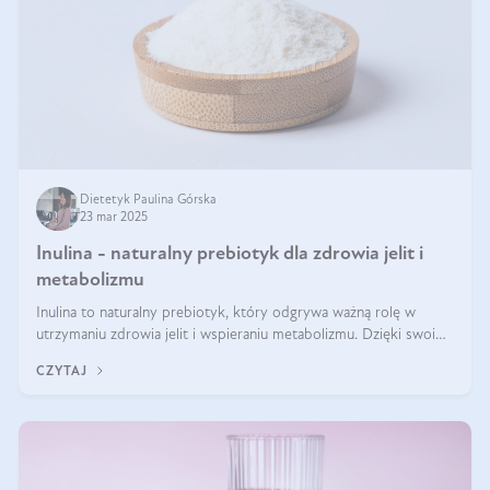
Dietetyk Paulina Górska
23 mar 2025
Inulina - naturalny prebiotyk dla zdrowia jelit i
metabolizmu
Inulina to naturalny prebiotyk, który odgrywa ważną rolę w
utrzymaniu zdrowia jelit i wspieraniu metabolizmu. Dzięki swoim
właściwościom wspomaga rozwój dobroczynnych bakterii
CZYTAJ
jelitowych, co ma pozy