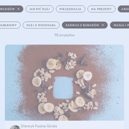
 WŁOSÓW
JAK PIĆ OLEJ
PIELĘGNACJA
NA PREZENT
ARO
 JABŁKOWY
OLEJ Z WIESIOŁKA
ZAKWAS Z BURAKÓW
MASŁA I 
113 artykułów
Dietetyk Paulina Górska