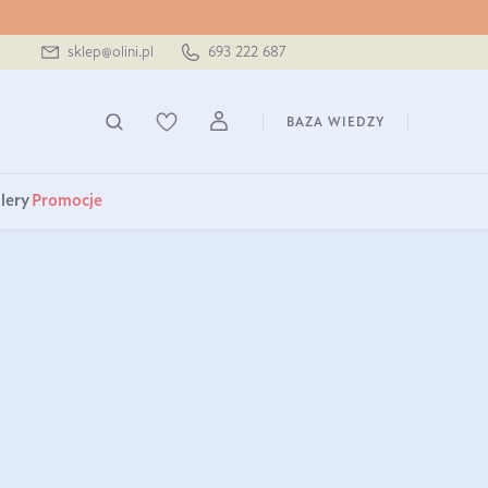
sklep@olini.pl
693 222 687
BAZA WIEDZY
lery
Promocje