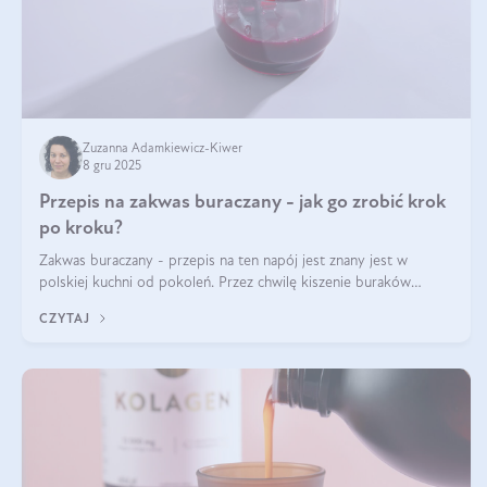
Zuzanna Adamkiewicz-Kiwer
8 gru 2025
Przepis na zakwas buraczany - jak go zrobić krok
po kroku?
Zakwas buraczany - przepis na ten napój jest znany jest w
polskiej kuchni od pokoleń. Przez chwilę kiszenie buraków
czerwonych zostało zapomniane, by w ostatnim czasie powrócić
CZYTAJ
na fali popularności na