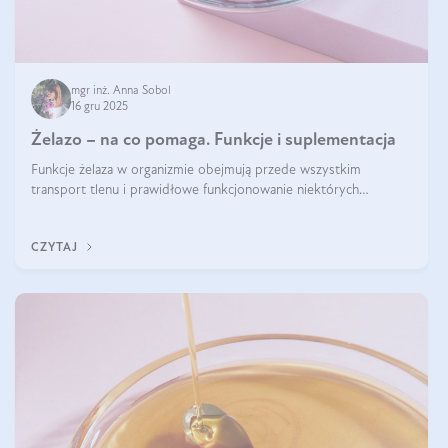
mgr inż. Anna Sobol
16 gru 2025
Żelazo – na co pomaga. Funkcje i suplementacja
Funkcje żelaza w organizmie obejmują przede wszystkim
transport tlenu i prawidłowe funkcjonowanie niektórych
enzymów. Żelazo odpowiada też za działanie układu
immunologicznego i nerwowego, szczególnie na wczesnym
CZYTAJ
etapie życia.