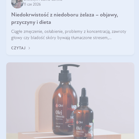
11 cze 2026
Niedokrwistość z niedoboru żelaza – objawy,
przyczyny i dieta
Ciągłe zmęczenie, osłabienie, problemy z koncentracją, zawroty
głowy czy bladość skóry bywają tłumaczone stresem,
przepracowaniem lub niedoborem snu. Tymczasem ich przyczyną
CZYTAJ
może być niedokrwistość z niedoboru żelaza.