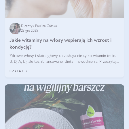
Dietetyk Paulina Górska
23 gru 2025
Jakie witaminy na włosy wspierają ich wzrost i
kondycję?
Zdrowe włosy i skóra głowy to zasługa nie tylko witamin (m.in.
B, D, A, E), ale też zbilansowanej diety i nawodnienia. Przeczytaj
nasz artykuł i dowiedz się, które składniki najskuteczniej hamują
CZYTAJ
wypadanie włosów.