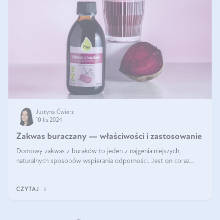
Justyna Ćwierz
10 lis 2024
Zakwas buraczany — właściwości i zastosowanie
Domowy zakwas z buraków to jeden z najgenialniejszych,
naturalnych sposobów wspierania odporności. Jest on coraz
częstszym elementem diety wielu z Was. Naturalny zakwas
buraczany zachowuje pełnię sw
CZYTAJ