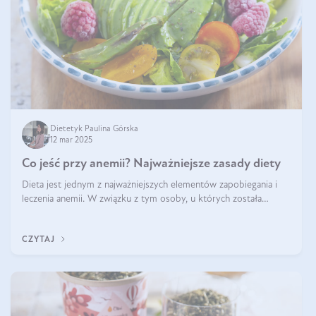
Dietetyk Paulina Górska
12 mar 2025
Co jeść przy anemii? Najważniejsze zasady diety
Dieta jest jednym z najważniejszych elementów zapobiegania i
leczenia anemii. W związku z tym osoby, u których została
zdiagnozowana, powinny wiedzieć, jakie produkty włączyć do
diety, a których lep
CZYTAJ