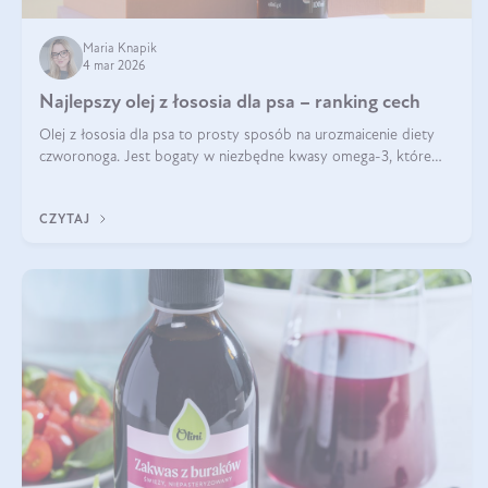
Maria Knapik
4 mar 2026
Najlepszy olej z łososia dla psa – ranking cech
Olej z łososia dla psa to prosty sposób na urozmaicenie diety
czworonoga. Jest bogaty w niezbędne kwasy omega-3, które
mogą pozytywnie wpłynąć na ogólną formę pupila. Na jakie
właściwości tego oleju rybiego warto w szczególności zwrócić
CZYTAJ
uwagę?