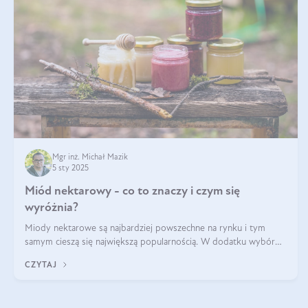
Mgr inż. Michał Mazik
5 sty 2025
Miód nektarowy - co to znaczy i czym się
wyróżnia?
Miody nektarowe są najbardziej powszechne na rynku i tym
samym cieszą się największą popularnością. W dodatku wybór
gatunków jest bardzo duży – od łagodnych i delikatnych
CZYTAJ
miodów akacjowych po intens