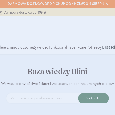
DARMOWA DOSTAWA DPD PICKUP OD 49 ZŁ 📦 3-9 SIERPNIA
Darmowa dostawa od 199 zł
leje zimnotłoczone
Żywność funkcjonalna
Self-care
Potrzeby
Bestsel
Baza wiedzy Olini
Wszystko o właściwościach i zastosowaniach naturalnych olejów
SZUKAJ