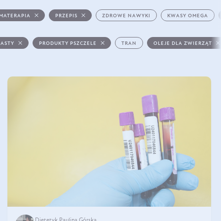
MATERAPIA
PRZEPIS
ZDROWE NAWYKI
KWASY OMEGA
PASTY
PRODUKTY PSZCZELE
TRAN
OLEJE DLA ZWIERZĄT
Dietetyk Paulina Górska