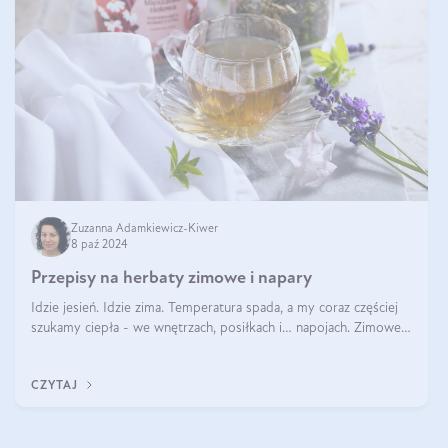
Zuzanna Adamkiewicz-Kiwer
8 paź 2024
Przepisy na herbaty zimowe i napary
Idzie jesień. Idzie zima. Temperatura spada, a my coraz częściej
szukamy ciepła - we wnętrzach, posiłkach i… napojach. Zimowe
herbaty to sposób na odporność, rozgrzewkę i ukojenie. Aby
delektować si
CZYTAJ