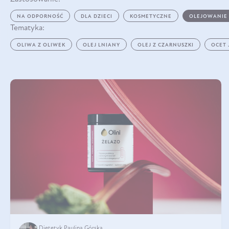
NA ODPORNOŚĆ
DLA DZIECI
KOSMETYCZNE
OLEJOWANIE
Tematyka:
OLIWA Z OLIWEK
OLEJ LNIANY
OLEJ Z CZARNUSZKI
OCET
Dietetyk Paulina Górska