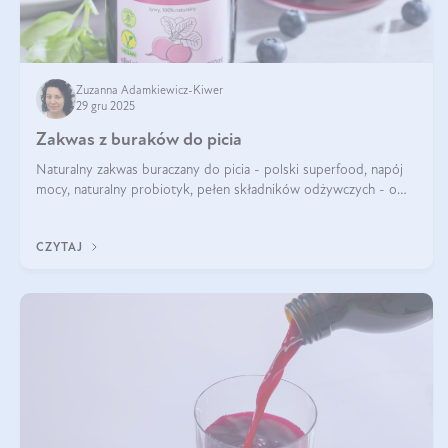
Zuzanna Adamkiewicz-Kiwer
29 gru 2025
Zakwas z buraków do picia
Naturalny zakwas buraczany do picia - polski superfood, napój
mocy, naturalny probiotyk, pełen składników odżywczych - o
zakwasie z buraka mówi się w samych superlatywach. Niektórzy
z Was usłyszeli o
CZYTAJ