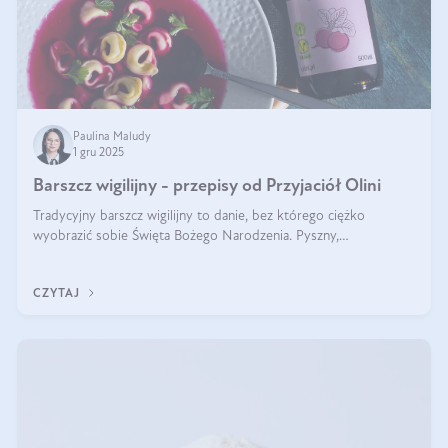
Paulina Maludy
1 gru 2025
Barszcz wigilijny - przepisy od Przyjaciół Olini
Tradycyjny barszcz wigilijny to danie, bez którego ciężko
wyobrazić sobie Święta Bożego Narodzenia. Pyszny,
aromatyczny, esencjonalny, pachnący grzybami, o pięknym
klarownym kolorze. W czym tkwi tajem
CZYTAJ