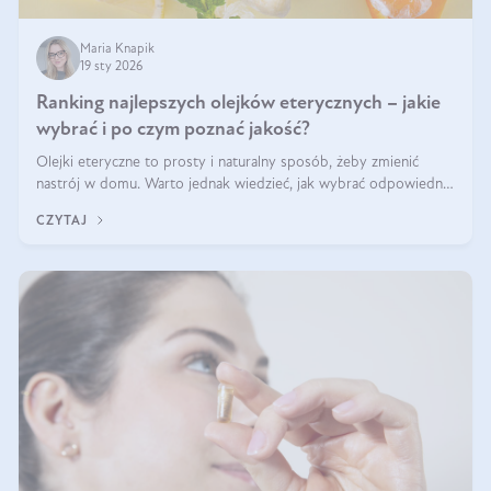
Maria Knapik
19 sty 2026
Ranking najlepszych olejków eterycznych – jakie
wybrać i po czym poznać jakość?
Olejki eteryczne to prosty i naturalny sposób, żeby zmienić
nastrój w domu. Warto jednak wiedzieć, jak wybrać odpowiednie
produkty. Po czym poznać, że są one dobrej jakości? Jakie olejki
CZYTAJ
eteryczne są najlepsze? Poznaj najważniejsze kryteria wyboru!