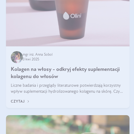
mgr inż. Anna Sobol
3 kwi 2025
Kolagen na włosy - odkryj efekty suplementacji
kolagenu do włosów
Liczne badania i przeglądy literaturowe potwierdzają korzystny
wpływ suplementacji hydrolizowanego kolagenu na skórę. Czy
tak samo jest w przypadku włosów?
CZYTAJ