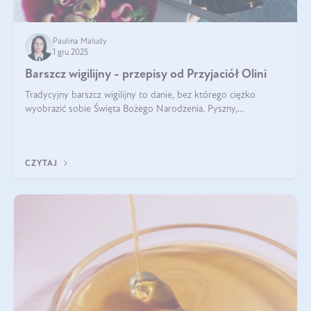
Paulina Maludy
1 gru 2025
Barszcz wigilijny - przepisy od Przyjaciół Olini
Tradycyjny barszcz wigilijny to danie, bez którego ciężko
wyobrazić sobie Święta Bożego Narodzenia. Pyszny,
aromatyczny, esencjonalny, pachnący grzybami, o pięknym
klarownym kolorze. W czym tkwi tajem
CZYTAJ