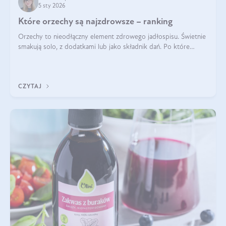
5 sty 2026
Które orzechy są najzdrowsze – ranking
Orzechy to nieodłączny element zdrowego jadłospisu. Świetnie
smakują solo, z dodatkami lub jako składnik dań. Po które
orzechy warto sięgać zamiast niezdrowej przekąski? Dowiesz
się z tego tekstu!
CZYTAJ