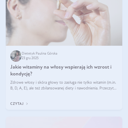
Dietetyk Paulina Górska
23 gru 2025
Jakie witaminy na włosy wspierają ich wzrost i
kondycję?
Zdrowe włosy i skóra głowy to zasługa nie tylko witamin (m.in.
B, D, A, E), ale też zbilansowanej diety i nawodnienia. Przeczytaj
nasz artykuł i dowiedz się, które składniki najskuteczniej hamują
wypadanie włosów.
CZYTAJ