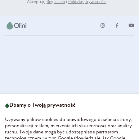
Akceptuję
Regulamin
i
Politykę prywatności
.
ul. Strzegomska 49
693 222 687
58-160 Świebodzice
Dbamy o Twoją prywatność
sklep@olini.pl
Polska
NIP 8860027066
Używamy plików cookies do prawidłowego działania strony,
REGON 890213034
personalizacji reklam, mierzenia ich skuteczności oraz analizy
ruchu. Twoje dane mogą być udostępniane partnerom
INFORMACJE
technologicznym, w tym Google (
dowiedz się, jak Google