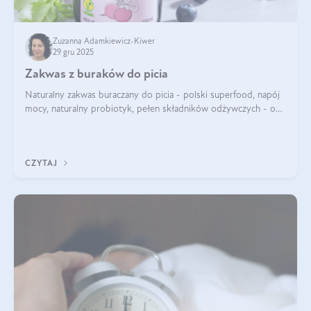
Zuzanna Adamkiewicz-Kiwer
29 gru 2025
Zakwas z buraków do picia
Naturalny zakwas buraczany do picia - polski superfood, napój
mocy, naturalny probiotyk, pełen składników odżywczych - o
zakwasie z buraka mówi się w samych superlatywach. Niektórzy
z Was usłyszeli o
CZYTAJ