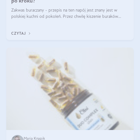
po kroku?
Zakwas buraczany - przepis na ten napój jest znany jest w
polskiej kuchni od pokoleń. Przez chwilę kiszenie buraków
czerwonych zostało zapomniane, by w ostatnim czasie powrócić
na fali popularności na
CZYTAJ
Maria Knapik