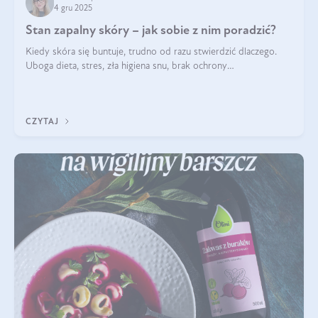
4 gru 2025
Stan zapalny skóry – jak sobie z nim poradzić?
Kiedy skóra się buntuje, trudno od razu stwierdzić dlaczego.
Uboga dieta, stres, zła higiena snu, brak ochrony
przeciwsłonecznej – powodów nasilenia stanów zapalnych może
być wiele. Jak poradzić sobie z ich przyczynami i skutkami?
CZYTAJ