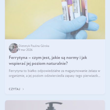
Dietetyk Paulina Górska
9 mar 2026
Ferrytyna – czym jest, jakie są normy i jak
wspierać jej poziom naturalnie?
Ferrytyna to białko odpowiedzialne za magazynowanie żelaza w
organizmie, a jej poziom odzwierciedla zapasy tego pierwiastka.
Warto dowiedzieć się więcej na jej temat, ponieważ niedobór
ferrytyny daje objawy, które mogą utrudniać codzienne
CZYTAJ
funkcjonowanie (