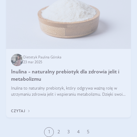
Dietetyk Paulina Górska
23 mar 2025
Inulina - naturalny prebiotyk dla zdrowia jelit i
metabolizmu
Inulina to naturalny prebiotyk, który odgrywa ważną rolę w
utrzymaniu zdrowia jelit i wspieraniu metabolizmu. Dzięki swoim
właściwościom wspomaga rozwój dobroczynnych bakterii
jelitowych, co ma pozy
CZYTAJ
1
2
3
4
5