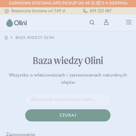
DARMOWA DOSTAWA DPD PICKUP OD 49 ZŁ 📦 3-9 SIERPNIA
Bezpieczna dostawa od 7,49 zł
693 222 687
Darmowa dostawa od 199 zł
Tłoczony zawsze na zimno
BAZA WIEDZY OLINI
Baza wiedzy Olini
Wszystko o właściwościach i zastosowaniach naturalnych
olejów
SZUKAJ
Zastosowanie: