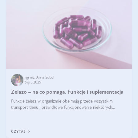
mgr inż. Anna Sobol
16 gru 2025
Żelazo – na co pomaga. Funkcje i suplementacja
Funkcje żelaza w organizmie obejmują przede wszystkim
transport tlenu i prawidłowe funkcjonowanie niektórych
enzymów. Żelazo odpowiada też za działanie układu
immunologicznego i nerwowego, szczególnie na wczesnym
etapie życia.
CZYTAJ