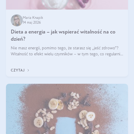
Maria Knapik
14 maj 2026
Dieta a energia – jak wspierać witalność na co
dzień?
Nie masz energii, pomimo tego, że starasz się „jeść zdrowo”?
Witalność to efekt wielu czynników – w tym tego, co regularnie
ląduje na talerzu. Zapotrzebowanie na składniki odżywcze różni
się w zależności od osoby
CZYTAJ