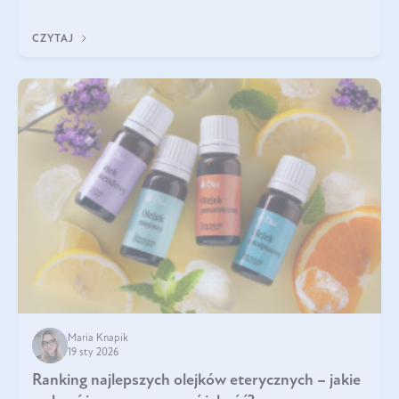
jest między nimi powiązanie – masa mięśniowa może znacznie
poprawić jakość życia. W jaki sposób? W tym wpisie wszystko
CZYTAJ
wyjaśnimy.
Maria Knapik
19 sty 2026
Ranking najlepszych olejków eterycznych – jakie