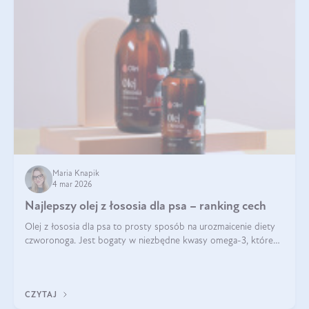
Maria Knapik
4 mar 2026
Najlepszy olej z łososia dla psa – ranking cech
Olej z łososia dla psa to prosty sposób na urozmaicenie diety
czworonoga. Jest bogaty w niezbędne kwasy omega-3, które
mogą pozytywnie wpłynąć na ogólną formę pupila. Na jakie
właściwości tego oleju rybiego warto w szczególności zwrócić
uwagę?
CZYTAJ