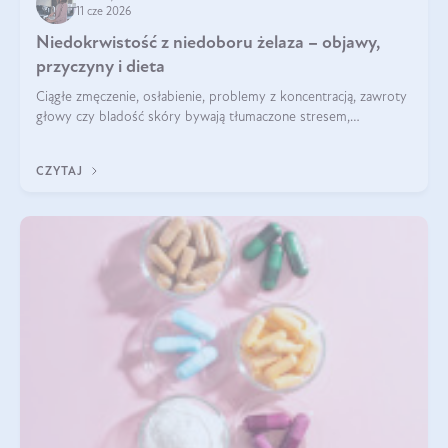
11 cze 2026
Niedokrwistość z niedoboru żelaza – objawy,
przyczyny i dieta
Ciągłe zmęczenie, osłabienie, problemy z koncentracją, zawroty
głowy czy bladość skóry bywają tłumaczone stresem,
przepracowaniem lub niedoborem snu. Tymczasem ich
przyczyną może być niedokrwistość z niedoboru żelaza.
CZYTAJ