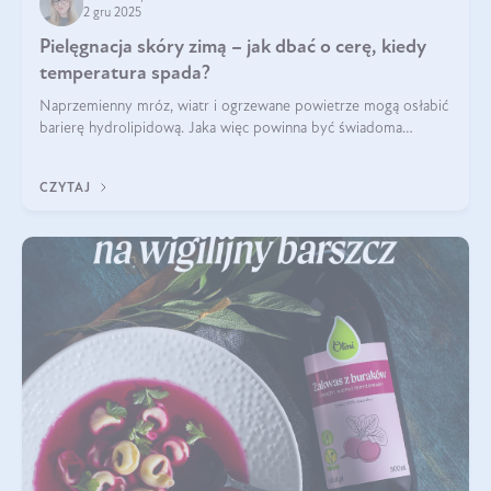
2 gru 2025
Pielęgnacja skóry zimą – jak dbać o cerę, kiedy
temperatura spada?
Naprzemienny mróz, wiatr i ogrzewane powietrze mogą osłabić
barierę hydrolipidową. Jaka więc powinna być świadoma
pielęgnacja w okresie chłodnych miesięcy?
CZYTAJ