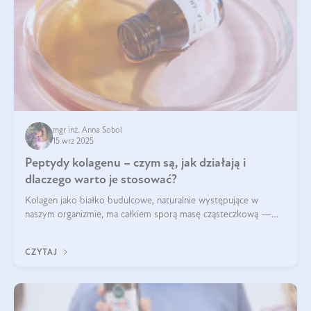
mgr inż. Anna Sobol
15 wrz 2025
Peptydy kolagenu – czym są, jak działają i
dlaczego warto je stosować?
Kolagen jako białko budulcowe, naturalnie występujące w
naszym organizmie, ma całkiem sporą masę cząsteczkową —
nawet do 300 kDa. Jeśli chcielibyśmy suplementować go w tej
formie, byłby trudno strawialny. Aby był lepiej przyswajalny i
CZYTAJ
bardziej biodostępny