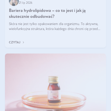
21 lip 2026
Bariera hydrolipidowa – co to jest i jak ją
skutecznie odbudować?
Skóra nie jest tylko opakowaniem dla organizmu. To aktywna,
wielofunkcyjna struktura, która każdego dnia chroni cię przed
utratą wody, wahaniami temperatury i czynnikami
środowiskowymi. Jednym z jej kluczowych elementów jest
CZYTAJ
bariera hydrolipidowa.