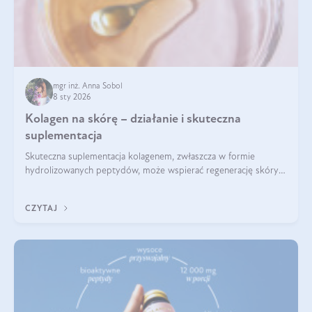
mgr inż. Anna Sobol
8 sty 2026
Kolagen na skórę – działanie i skuteczna
suplementacja
Skuteczna suplementacja kolagenem, zwłaszcza w formie
hydrolizowanych peptydów, może wspierać regenerację skóry i
poprawiać jej wygląd, jeśli jest połączona z odpowiednią dietą i
regularnością stosowania.
CZYTAJ