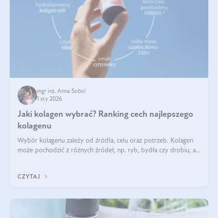
mgr inż. Anna Sobol
1 sty 2026
Jaki kolagen wybrać? Ranking cech najlepszego
kolagenu
Wybór kolagenu zależy od źródła, celu oraz potrzeb. Kolagen
może pochodzić z różnych źródeł, np. ryb, bydła czy drobiu, a
każdy typ ma swoje unikatowe właściwości. Dla skóry najlepiej
sprawdza się kolagen rybi, a dla wspierania stawów — kolagen
CZYTAJ
bydlęcy.