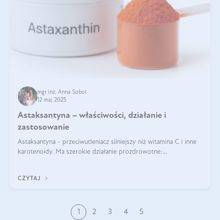
mgr inż. Anna Sobol
12 maj 2025
Astaksantyna – właściwości, działanie i
zastosowanie
Astaksantyna - przeciwutleniacz silniejszy niż witamina C i inne
karotenoidy. Ma szerokie działanie prozdrowotne:
przeciwzapalne, przeciwnowotworowe i immunomodulacyjne.
CZYTAJ
1
2
3
4
5