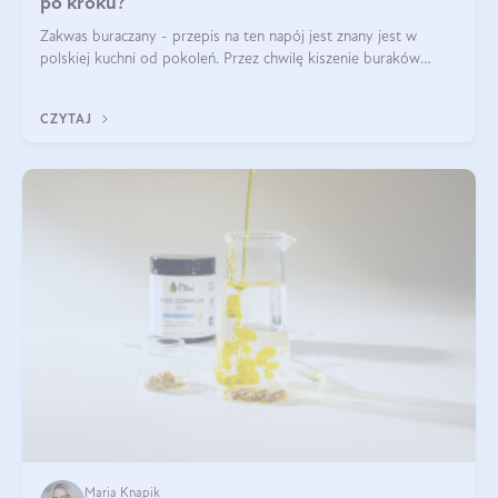
po kroku?
Zakwas buraczany - przepis na ten napój jest znany jest w
polskiej kuchni od pokoleń. Przez chwilę kiszenie buraków
czerwonych zostało zapomniane, by w ostatnim czasie powrócić
na fali popularności na
CZYTAJ
Maria Knapik