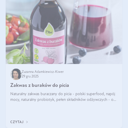
Zuzanna Adamkiewicz-Kiwer
29 gru 2025
Zakwas z buraków do picia
Naturalny zakwas buraczany do picia - polski superfood, napój
mocy, naturalny probiotyk, pełen składników odżywczych - o
zakwasie z buraka mówi się w samych superlatywach. Niektórzy
z Was usłyszeli o
CZYTAJ