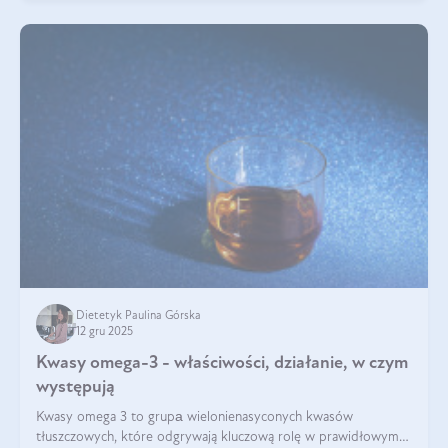
Dietetyk Paulina Górska
12 gru 2025
Kwasy omega-3 - właściwości, działanie, w czym
występują
Kwasy omega 3 to grupа wielonienasyconych kwasów
tłuszczowych, które odgrywają kluczową rolę w prawidłowym