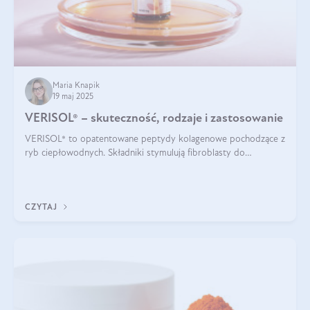
Maria Knapik
19 maj 2025
VERISOL® – skuteczność, rodzaje i zastosowanie
VERISOL® to opatentowane peptydy kolagenowe pochodzące z
ryb ciepłowodnych. Składniki stymulują fibroblasty do
produkcji kolagenu i elastyny w skórze. Kolagen VERISOL®
zapewnia wysoką biodostępność i umożliwia skuteczne dotarcie
do komórek skóry.
CZYTAJ