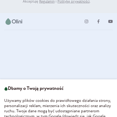
Akceptuję
Regulamin
i
Politykę prywatności
.
ul. Strzegomska 49
693 222 687
58-160 Świebodzice
Dbamy o Twoją prywatność
sklep@olini.pl
Polska
NIP 8860027066
Używamy plików cookies do prawidłowego działania strony,
REGON 890213034
personalizacji reklam, mierzenia ich skuteczności oraz analizy
ruchu. Twoje dane mogą być udostępniane partnerom
INFORMACJE
technologicznym, w tym Google (
dowiedz się, jak Google