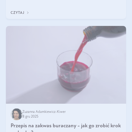
funkcjonowaniu organizmu – wspierają pracę serca, mózgu i
układu odpornościowego.
CZYTAJ
Zuzanna Adamkiewicz-Kiwer
8 gru 2025
Przepis na zakwas buraczany - jak go zrobić krok