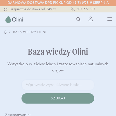
DARMOWA DOSTAWA DPD PICKUP OD 49 ZŁ 📦 3-9 SIERPNIA
Bezpieczna dostawa od 7,49 zł
693 222 687
Darmowa dostawa od 199 zł
Tłoczony zawsze na zimno
BAZA WIEDZY OLINI
Baza wiedzy Olini
Wszystko o właściwościach i zastosowaniach naturalnych
olejów
SZUKAJ
Zastosowanie: