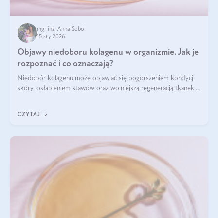
mgr inż. Anna Sobol
15 sty 2026
Objawy niedoboru kolagenu w organizmie. Jak je
rozpoznać i co oznaczają?
Niedobór kolagenu może objawiać się pogorszeniem kondycji
skóry, osłabieniem stawów oraz wolniejszą regeneracją tkanek.
Do najczęstszych sygnałów należą utrata jędrności i
elastyczności skóry, bóle stawów, łamliwość paznokci oraz
CZYTAJ
osłabienie włosów.