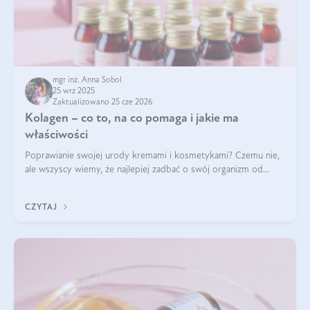
mgr inż. Anna Sobol
25 wrz 2025
Zaktualizowano 25 cze 2026
Kolagen – co to, na co pomaga i jakie ma
właściwości
Poprawianie swojej urody kremami i kosmetykami? Czemu nie,
ale wszyscy wiemy, że najlepiej zadbać o swój organizm od
wewnątrz — to solidna podstawa do tego, by nasz wygląd
zewnętrzny prezentował się zdrowo i atrakcyjnie. Stosowanie
CZYTAJ
wysokiej jakości suplem