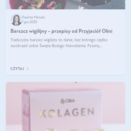
Paulina Maludy
1 gru 2025
Barszcz wigilijny - przepisy od Przyjaciół Olini
Tradycyjny barszcz wigilijny to danie, bez którego ciężko
wyobrazić sobie Święta Bożego Narodzenia. Pyszny,
aromatyczny, esencjonalny, pachnący grzybami, o pięknym
klarownym kolorze. W czym tkwi tajem
CZYTAJ