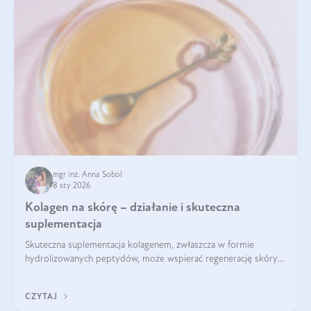
mgr inż. Anna Sobol
8 sty 2026
Kolagen na skórę – działanie i skuteczna
suplementacja
Skuteczna suplementacja kolagenem, zwłaszcza w formie
hydrolizowanych peptydów, może wspierać regenerację skóry i
poprawiać jej wygląd, jeśli jest połączona z odpowiednią dietą i
regularnością stosowania.
CZYTAJ