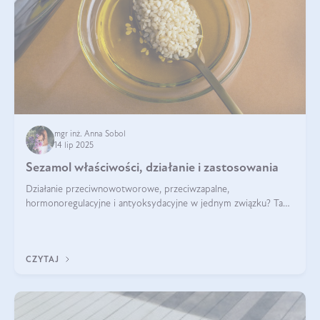
mgr inż. Anna Sobol
14 lip 2025
Sezamol właściwości, działanie i zastosowania
Działanie przeciwnowotworowe, przeciwzapalne,
hormonoregulacyjne i antyoksydacyjne w jednym związku? Tak
— to właśnie natura sezamolu, który obecny jest w oleju
sezamowym. Dowiedz się, dlaczego warto wprowadzić go do
swojej diety — być może to pierwsza ok
CZYTAJ