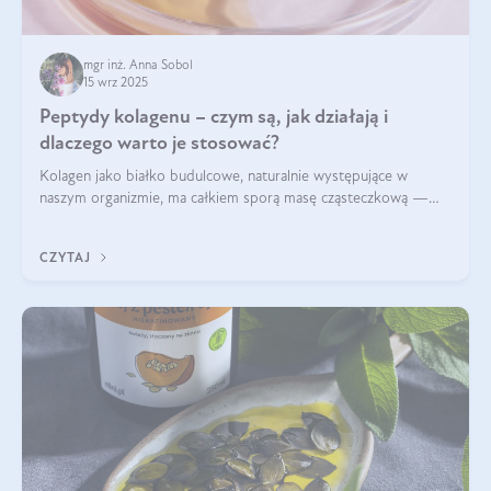
mgr inż. Anna Sobol
15 wrz 2025
Peptydy kolagenu – czym są, jak działają i
dlaczego warto je stosować?
Kolagen jako białko budulcowe, naturalnie występujące w
naszym organizmie, ma całkiem sporą masę cząsteczkową —
nawet do 300 kDa. Jeśli chcielibyśmy suplementować go w tej
formie, byłby trudno strawialny. Aby był lepiej przyswajalny i
CZYTAJ
bardziej biodostępny