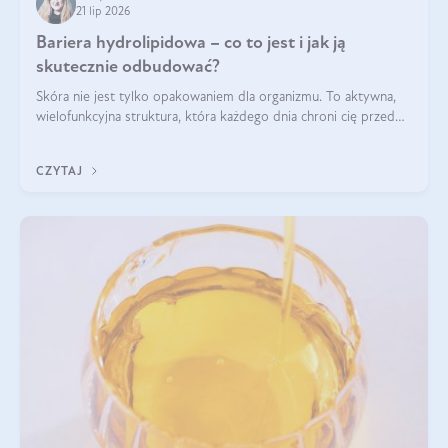
21 lip 2026
Bariera hydrolipidowa – co to jest i jak ją
skutecznie odbudować?
Skóra nie jest tylko opakowaniem dla organizmu. To aktywna,
wielofunkcyjna struktura, która każdego dnia chroni cię przed
utratą wody, wahaniami temperatury i czynnikami
środowiskowymi. Jednym z jej kluczowych elementów jest
CZYTAJ
bariera hydrolipidowa.