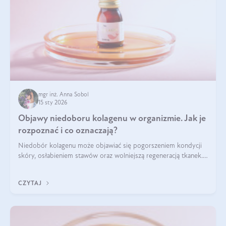
mgr inż. Anna Sobol
15 sty 2026
Objawy niedoboru kolagenu w organizmie. Jak je
rozpoznać i co oznaczają?
Niedobór kolagenu może objawiać się pogorszeniem kondycji
skóry, osłabieniem stawów oraz wolniejszą regeneracją tkanek.
Do najczęstszych sygnałów należą utrata jędrności i
elastyczności skóry, bóle stawów, łamliwość paznokci oraz
CZYTAJ
osłabienie włosów.