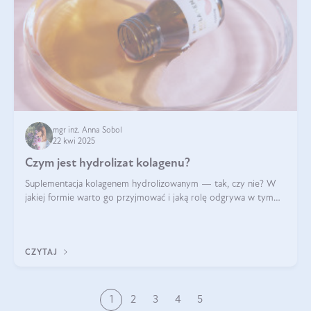
mgr inż. Anna Sobol
22 kwi 2025
Czym jest hydrolizat kolagenu?
Suplementacja kolagenem hydrolizowanym — tak, czy nie? W
jakiej formie warto go przyjmować i jaką rolę odgrywa w tym
wszystkim jego hydroliza czy liofilizacja?
CZYTAJ
1
2
3
4
5