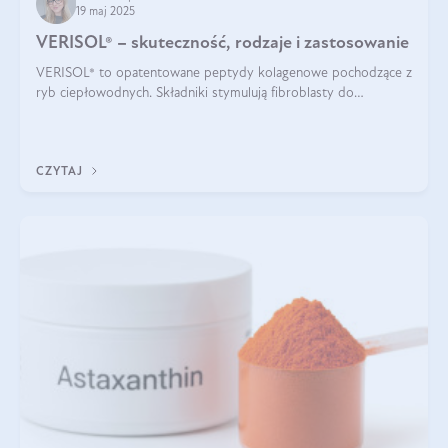
19 maj 2025
VERISOL® – skuteczność, rodzaje i zastosowanie
VERISOL® to opatentowane peptydy kolagenowe pochodzące z
ryb ciepłowodnych. Składniki stymulują fibroblasty do
produkcji kolagenu i elastyny w skórze. Kolagen VERISOL®
zapewnia wysoką biodostępność i umożliwia skuteczne dotarcie
do komórek skóry.
CZYTAJ