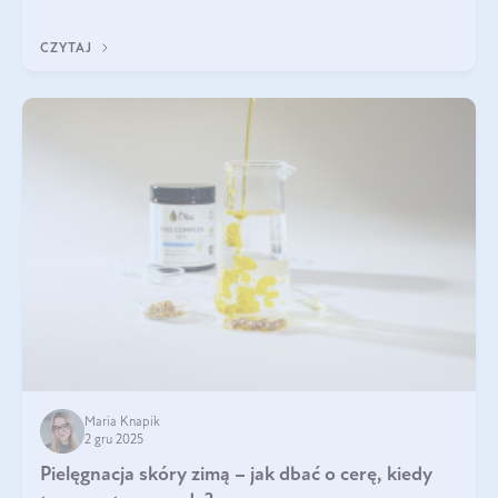
każdy typ ma swoje unikatowe właściwości. Dla skóry najlepiej
sprawdza się kolagen rybi, a dla wspierania stawów — kolagen
CZYTAJ
bydlęcy.
Maria Knapik
2 gru 2025
Pielęgnacja skóry zimą – jak dbać o cerę, kiedy