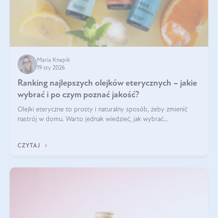
Maria Knapik
19 sty 2026
Ranking najlepszych olejków eterycznych – jakie
wybrać i po czym poznać jakość?
Olejki eteryczne to prosty i naturalny sposób, żeby zmienić
nastrój w domu. Warto jednak wiedzieć, jak wybrać
odpowiednie produkty. Po czym poznać, że są one dobrej
jakości? Jakie olejki eteryczne są najlepsze? Poznaj najważniejsze
CZYTAJ
kryteria wyboru!