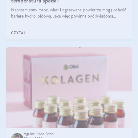
temperatura spada?
Naprzemienny mróz, wiatr i ogrzewane powietrze mogą osłabić
barierę hydrolipidową. Jaka więc powinna być świadoma
pielęgnacja w okresie chłodnych miesięcy?
CZYTAJ
mgr inż. Anna Sobol