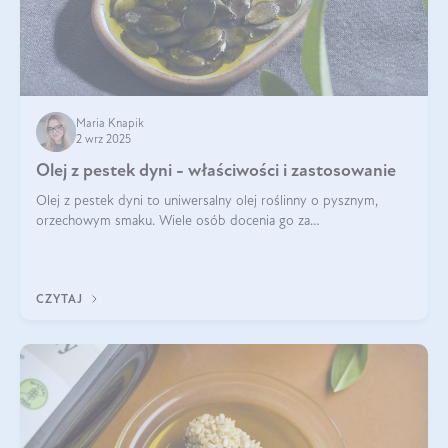
Maria Knapik
2 wrz 2025
Olej z pestek dyni - właściwości i zastosowanie
Olej z pestek dyni to uniwersalny olej roślinny o pysznym,
orzechowym smaku. Wiele osób docenia go za
wszechstronność, bo przydaje się zarówno w kuchni, jak i w
pielęgnacji. Często wykorzystuje się go
CZYTAJ