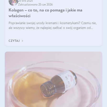
25 wrz 2025
Zaktualizowano 25 cze 2026
Kolagen – co to, na co pomaga i jakie ma
właściwości
Poprawianie swojej urody kremami i kosmetykami? Czemu nie,
ale wszyscy wiemy, że najlepiej zadbać o swój organizm od
wewnątrz — to solidna podstawa do tego, by nasz wygląd
zewnętrzny prezentował się zdrowo i atrakcyjnie. Stosowanie
CZYTAJ
wysokiej jakości suplem