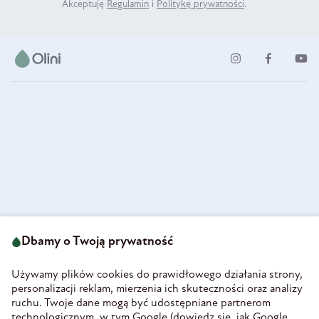
Akceptuję
Regulamin
i
Politykę prywatności
.
ul. Strzegomska 49
693 222 687
58-160 Świebodzice
Dbamy o Twoją prywatność
sklep@olini.pl
Polska
NIP 8860027066
Używamy plików cookies do prawidłowego działania strony,
REGON 890213034
personalizacji reklam, mierzenia ich skuteczności oraz analizy
ruchu. Twoje dane mogą być udostępniane partnerom
INFORMACJE
technologicznym, w tym Google (
dowiedz się, jak Google