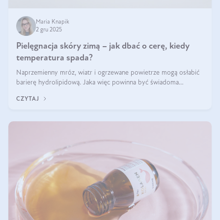
Maria Knapik
2 gru 2025
Pielęgnacja skóry zimą – jak dbać o cerę, kiedy
temperatura spada?
Naprzemienny mróz, wiatr i ogrzewane powietrze mogą osłabić
barierę hydrolipidową. Jaka więc powinna być świadoma
pielęgnacja w okresie chłodnych miesięcy?
CZYTAJ