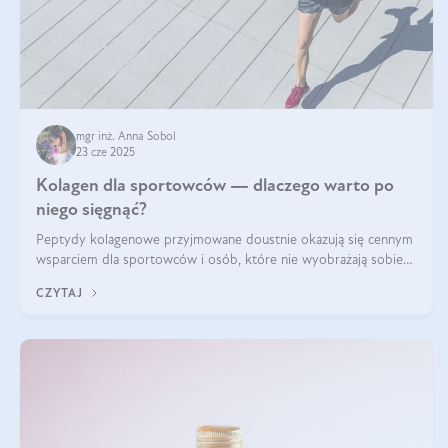
mgr inż. Anna Sobol
23 cze 2025
Kolagen dla sportowców — dlaczego warto po
niego sięgnąć?
Peptydy kolagenowe przyjmowane doustnie okazują się cennym
wsparciem dla sportowców i osób, które nie wyobrażają sobie
życia bez intensywnego ruchu.
CZYTAJ