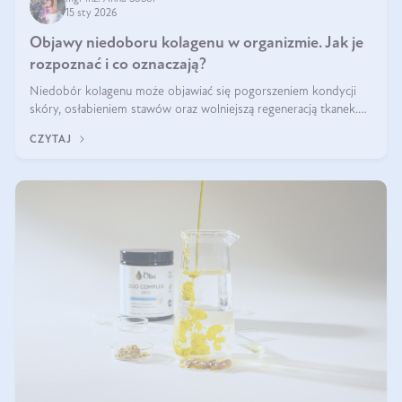
15 sty 2026
Objawy niedoboru kolagenu w organizmie. Jak je
rozpoznać i co oznaczają?
Niedobór kolagenu może objawiać się pogorszeniem kondycji
skóry, osłabieniem stawów oraz wolniejszą regeneracją tkanek.
Do najczęstszych sygnałów należą utrata jędrności i elastyczności
CZYTAJ
skóry, bóle stawów, łamliwość paznokci oraz osłabienie włosów.