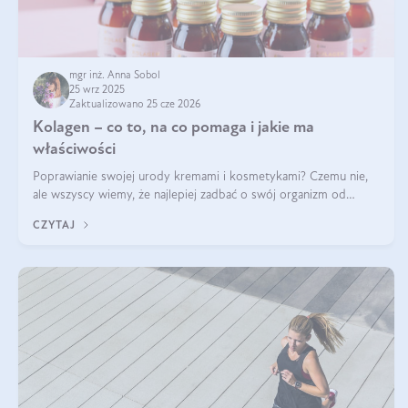
mgr inż. Anna Sobol
25 wrz 2025
Zaktualizowano 25 cze 2026
Kolagen – co to, na co pomaga i jakie ma
właściwości
Poprawianie swojej urody kremami i kosmetykami? Czemu nie,
ale wszyscy wiemy, że najlepiej zadbać o swój organizm od
wewnątrz — to solidna podstawa do tego, by nasz wygląd
CZYTAJ
zewnętrzny prezentował się zdrowo i atrakcyjnie. Stosowanie
wysokiej jakości suplem