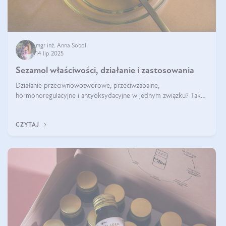
mgr inż. Anna Sobol
14 lip 2025
Sezamol właściwości, działanie i zastosowania
Działanie przeciwnowotworowe, przeciwzapalne,
hormonoregulacyjne i antyoksydacyjne w jednym związku? Tak
— to właśnie natura sezamolu, który obecny jest w oleju
sezamowym. Dowiedz się, dlaczego warto wprowadzić go do
CZYTAJ
swojej diety — być może to pierwsza ok