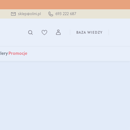
sklep@olini.pl
693 222 687
BAZA WIEDZY
lery
Promocje