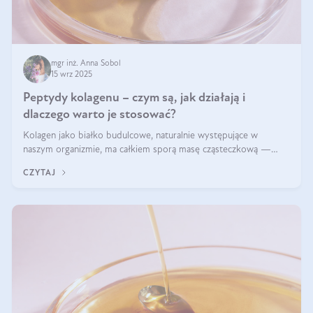
mgr inż. Anna Sobol
15 wrz 2025
Peptydy kolagenu – czym są, jak działają i
dlaczego warto je stosować?
Kolagen jako białko budulcowe, naturalnie występujące w
naszym organizmie, ma całkiem sporą masę cząsteczkową —
nawet do 300 kDa. Jeśli chcielibyśmy suplementować go w tej
CZYTAJ
formie, byłby trudno strawialny. Aby był lepiej przyswajalny i
bardziej biodostępny