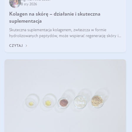
8 sty 2026
Kolagen na skórę – działanie i skuteczna
suplementacja
Skuteczna suplementacja kolagenem, zwłaszcza w formie
hydrolizowanych peptydów, może wspierać regenerację skóry i
poprawiać jej wygląd, jeśli jest połączona z odpowiednią dietą i
CZYTAJ
regularnością stosowania.