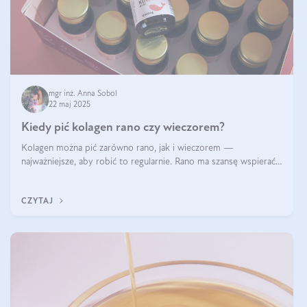
mgr inż. Anna Sobol
22 maj 2025
Kiedy pić kolagen rano czy wieczorem?
Kolagen można pić zarówno rano, jak i wieczorem —
najważniejsze, aby robić to regularnie. Rano ma szansę wspierać
energię i metabolizm, a wieczorem regenerację organizmu
podczas snu.
CZYTAJ