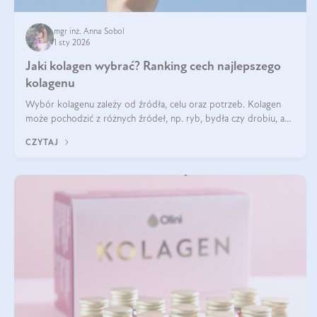
mgr inż. Anna Sobol
1 sty 2026
Jaki kolagen wybrać? Ranking cech najlepszego
kolagenu
Wybór kolagenu zależy od źródła, celu oraz potrzeb. Kolagen
może pochodzić z różnych źródeł, np. ryb, bydła czy drobiu, a
każdy typ ma swoje unikatowe właściwości. Dla skóry najlepiej
CZYTAJ
sprawdza się kolagen rybi, a dla wspierania stawów — kolagen
bydlęcy.