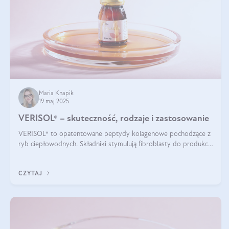
Maria Knapik
19 maj 2025
VERISOL® – skuteczność, rodzaje i zastosowanie
VERISOL® to opatentowane peptydy kolagenowe pochodzące z
ryb ciepłowodnych. Składniki stymulują fibroblasty do produkcji
kolagenu i elastyny w skórze. Kolagen VERISOL® zapewnia
wysoką biodostępność i umożliwia skuteczne dotarcie do
CZYTAJ
komórek skóry.