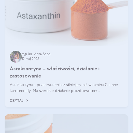
mgr inż. Anna Sobol
12 maj 2025
Astaksantyna – właściwości, działanie i
zastosowanie
Astaksantyna - przeciwutleniacz silniejszy niż witamina C i inne
karotenoidy. Ma szerokie działanie prozdrowotne:
przeciwzapalne, przeciwnowotworowe i immunomodulacyjne.
CZYTAJ