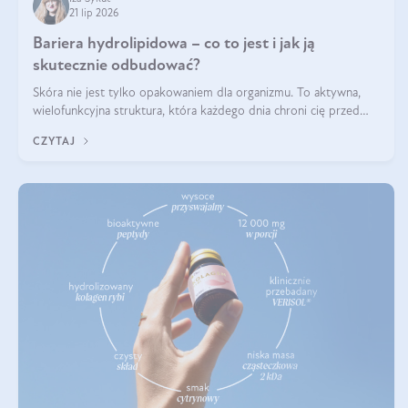
21 lip 2026
Bariera hydrolipidowa – co to jest i jak ją
skutecznie odbudować?
Skóra nie jest tylko opakowaniem dla organizmu. To aktywna,
wielofunkcyjna struktura, która każdego dnia chroni cię przed
utratą wody, wahaniami temperatury i czynnikami
CZYTAJ
środowiskowymi. Jednym z jej kluczowych elementów jest
bariera hydrolipidowa.