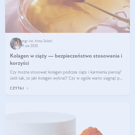
mgr inż. Anna Sobol
9 cze 2025
Kolagen w ciąży — bezpieczeństwo stosowania i
korzyści
Czy można stosować kolagen podczas ciąży i karmienia piersią?
Jeśli tak, to jaki kolagen wybrać? Czy w ogóle warto sięgnąć po
ten rodzaj suplementacji?
CZYTAJ