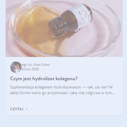
mgr inż. Anna Sobol
22 kwi 2025
Czym jest hydrolizat kolagenu?
Suplementacja kolagenem hydrolizowanym — tak, czy nie? W
jakiej formie warto go przyjmować i jaką rolę odgrywa w tym
wszystkim jego hydroliza czy liofilizacja?
CZYTAJ