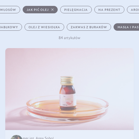
 WŁOSÓW
JAK PIĆ OLEJ
PIELĘGNACJA
NA PREZENT
ARO
 JABŁKOWY
OLEJ Z WIESIOŁKA
ZAKWAS Z BURAKÓW
MASŁA I PA
84 artykułów
mgr inż. Anna Sobol