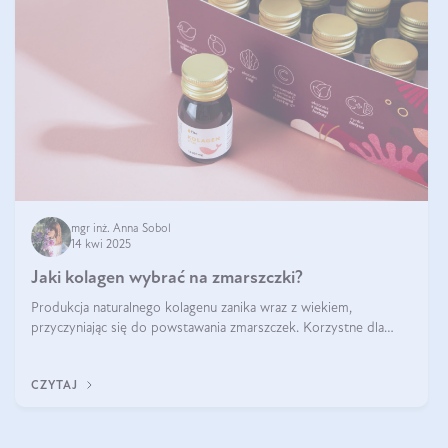
mgr inż. Anna Sobol
14 kwi 2025
Jaki kolagen wybrać na zmarszczki?
Produkcja naturalnego kolagenu zanika wraz z wiekiem,
przyczyniając się do powstawania zmarszczek. Korzystne dla
skóry efekty stosowania kolagenu w formie preparatów
doustnych potwierdzone zostały przez badania naukowe.
CZYTAJ