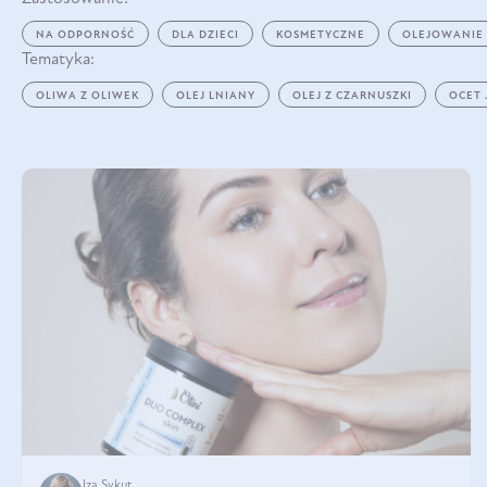
NA ODPORNOŚĆ
DLA DZIECI
KOSMETYCZNE
OLEJOWANIE
Tematyka:
OLIWA Z OLIWEK
OLEJ LNIANY
OLEJ Z CZARNUSZKI
OCET
Iza Sykut