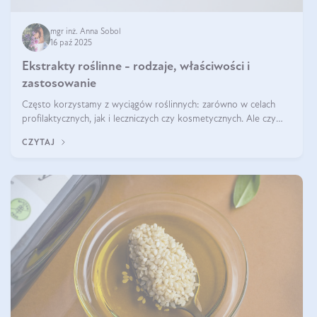
mgr inż. Anna Sobol
16 paź 2025
Ekstrakty roślinne - rodzaje, właściwości i
zastosowanie
Często korzystamy z wyciągów roślinnych: zarówno w celach
profilaktycznych, jak i leczniczych czy kosmetycznych. Ale czy
zastanawialiście się, na czym polega cały proces wydobywania
CZYTAJ
tych substancji z roślin?