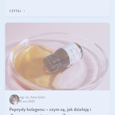
wewnątrz — to solidna podstawa do tego, by nasz wygląd
zewnętrzny prezentował się zdrowo i atrakcyjnie. Stosowanie
CZYTAJ
wysokiej jakości suplem
mgr inż. Anna Sobol
15 wrz 2025
Peptydy kolagenu – czym są, jak działają i