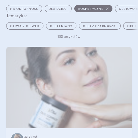
NA ODPORNOŚĆ
DLA DZIECI
KOSMETYCZNE
OLEJOWAN
Tematyka:
OLIWA Z OLIWEK
OLEJ LNIANY
OLEJ Z CZARNUSZKI
OCET
108 artykułów
Iza Sykut