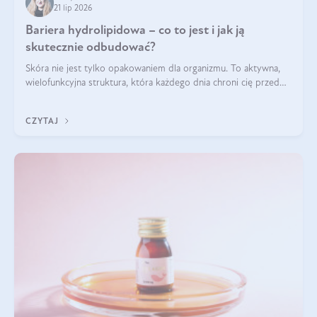
21 lip 2026
Bariera hydrolipidowa – co to jest i jak ją
skutecznie odbudować?
Skóra nie jest tylko opakowaniem dla organizmu. To aktywna,
wielofunkcyjna struktura, która każdego dnia chroni cię przed
utratą wody, wahaniami temperatury i czynnikami
środowiskowymi. Jednym z jej kluczowych elementów jest
CZYTAJ
bariera hydrolipidowa.