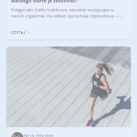
dlaczego warto je stosować?
Kolagen jako białko budulcowe, naturalnie występujące w
naszym organizmie, ma całkiem sporą masę cząsteczkową —
nawet do 300 kDa. Jeśli chcielibyśmy suplementować go w tej
formie, byłby trudno strawialny. Aby był lepiej przyswajalny i
CZYTAJ
bardziej biodostępny
mgr inż. Anna Sobol