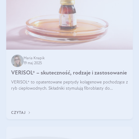
Maria Knapik
19 maj 2025
VERISOL® – skuteczność, rodzaje i zastosowanie
VERISOL® to opatentowane peptydy kolagenowe pochodzące z
ryb ciepłowodnych. Składniki stymulują fibroblasty do
produkcji kolagenu i elastyny w skórze. Kolagen VERISOL®
zapewnia wysoką biodostępność i umożliwia skuteczne dotarcie
do komórek skóry.
CZYTAJ