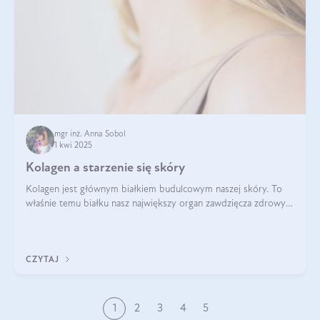
mgr inż. Anna Sobol
1 kwi 2025
Kolagen a starzenie się skóry
Kolagen jest głównym białkiem budulcowym naszej skóry. To
właśnie temu białku nasz największy organ zawdzięcza zdrowy
wygląd, odpowiednie nawilżenie i prawidłowe funkcjonowanie.tt
CZYTAJ
1
2
3
4
5