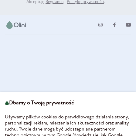
Akceptuję
Regulamin
i
Politykę prywatności
.
ul. Strzegomska 49
693 222 687
58-160 Świebodzice
Dbamy o Twoją prywatność
sklep@olini.pl
Polska
NIP 8860027066
Używamy plików cookies do prawidłowego działania strony,
REGON 890213034
personalizacji reklam, mierzenia ich skuteczności oraz analizy
ruchu. Twoje dane mogą być udostępniane partnerom
INFORMACJE
technologicznym, w tym Google (
dowiedz się, jak Google