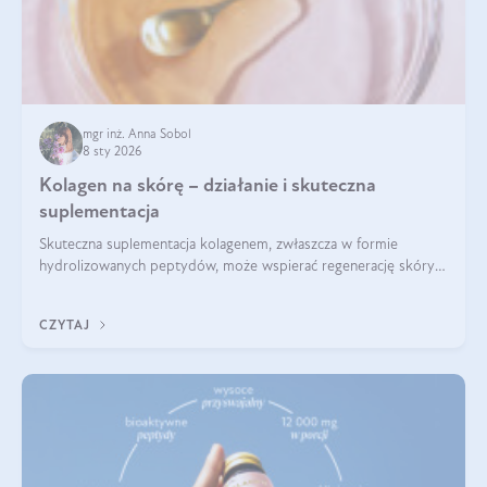
mgr inż. Anna Sobol
8 sty 2026
Kolagen na skórę – działanie i skuteczna
suplementacja
Skuteczna suplementacja kolagenem, zwłaszcza w formie
hydrolizowanych peptydów, może wspierać regenerację skóry i
poprawiać jej wygląd, jeśli jest połączona z odpowiednią dietą i
regularnością stosowania.
CZYTAJ