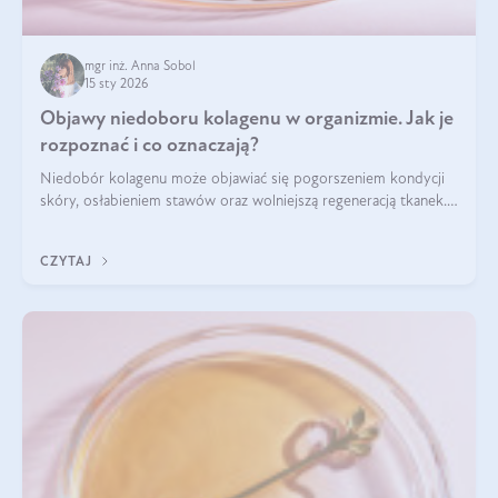
mgr inż. Anna Sobol
15 sty 2026
Objawy niedoboru kolagenu w organizmie. Jak je
rozpoznać i co oznaczają?
Niedobór kolagenu może objawiać się pogorszeniem kondycji
skóry, osłabieniem stawów oraz wolniejszą regeneracją tkanek.
Do najczęstszych sygnałów należą utrata jędrności i
elastyczności skóry, bóle stawów, łamliwość paznokci oraz
CZYTAJ
osłabienie włosów.