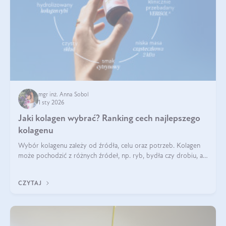
mgr inż. Anna Sobol
1 sty 2026
Jaki kolagen wybrać? Ranking cech najlepszego
kolagenu
Wybór kolagenu zależy od źródła, celu oraz potrzeb. Kolagen
może pochodzić z różnych źródeł, np. ryb, bydła czy drobiu, a
każdy typ ma swoje unikatowe właściwości. Dla skóry najlepiej
sprawdza się kolagen rybi, a dla wspierania stawów — kolagen
CZYTAJ
bydlęcy.