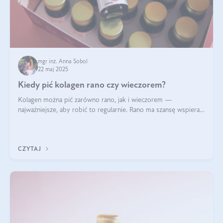
mgr inż. Anna Sobol
22 maj 2025
Kiedy pić kolagen rano czy wieczorem?
Kolagen można pić zarówno rano, jak i wieczorem —
najważniejsze, aby robić to regularnie. Rano ma szansę wspierać
energię i metabolizm, a wieczorem regenerację organizmu
podczas snu.
CZYTAJ