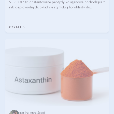
VERISOL® to opatentowane peptydy kolagenowe pochodzące z
ryb ciepłowodnych. Składniki stymulują fibroblasty do
produkcji kolagenu i elastyny w skórze. Kolagen VERISOL®
zapewnia wysoką biodostępność i umożliwia skuteczne dotarcie
do komórek skóry.
CZYTAJ
mgr inż. Anna Sobol