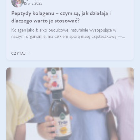
15 wrz 2025
Peptydy kolagenu – czym są, jak działają i
dlaczego warto je stosować?
Kolagen jako białko budulcowe, naturalnie występujące w
naszym organizmie, ma całkiem sporą masę cząsteczkową —
nawet do 300 kDa. Jeśli chcielibyśmy suplementować go w tej
formie, byłby trudno strawialny. Aby był lepiej przyswajalny i
CZYTAJ
bardziej biodostępny