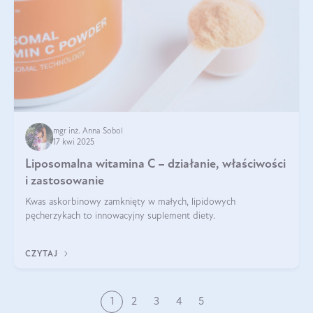
mgr inż. Anna Sobol
17 kwi 2025
Liposomalna witamina C – działanie, właściwości
i zastosowanie
Kwas askorbinowy zamknięty w małych, lipidowych
pęcherzykach to innowacyjny suplement diety.
CZYTAJ
1
2
3
4
5