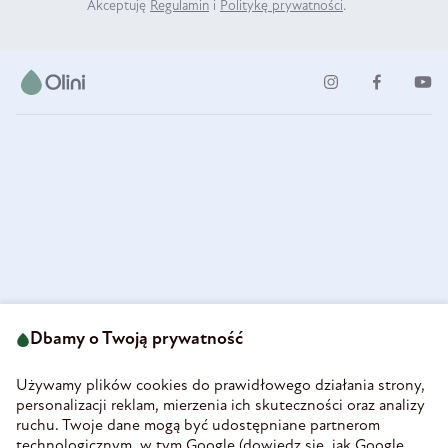
Akceptuję
Regulamin
i
Politykę prywatności
.
ul. Strzegomska 49
693 222 687
58-160 Świebodzice
Dbamy o Twoją prywatność
sklep@olini.pl
Polska
NIP 8860027066
Używamy plików cookies do prawidłowego działania strony,
REGON 890213034
personalizacji reklam, mierzenia ich skuteczności oraz analizy
ruchu. Twoje dane mogą być udostępniane partnerom
INFORMACJE
technologicznym, w tym Google (
dowiedz się, jak Google