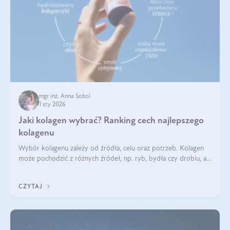
mgr inż. Anna Sobol
1 sty 2026
Jaki kolagen wybrać? Ranking cech najlepszego
kolagenu
Wybór kolagenu zależy od źródła, celu oraz potrzeb. Kolagen
może pochodzić z różnych źródeł, np. ryb, bydła czy drobiu, a
każdy typ ma swoje unikatowe właściwości. Dla skóry najlepiej
sprawdza się kolagen rybi, a dla wspierania stawów — kolagen
CZYTAJ
bydlęcy.