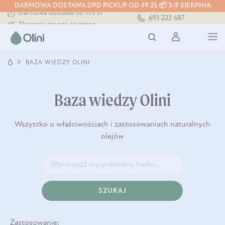
DARMOWA DOSTAWA DPD PICKUP OD 49 ZŁ 📦 3-9 SIERPNIA
Darmowa dostawa od 199 zł
693 222 687
Tłoczony zawsze na zimno
Bezpieczna dostawa od 7,49 zł
Darmowa dostawa od 199 zł
Tłoczony zawsze na zimno
BAZA WIEDZY OLINI
Baza wiedzy Olini
Wszystko o właściwościach i zastosowaniach naturalnych
olejów
SZUKAJ
Zastosowanie: