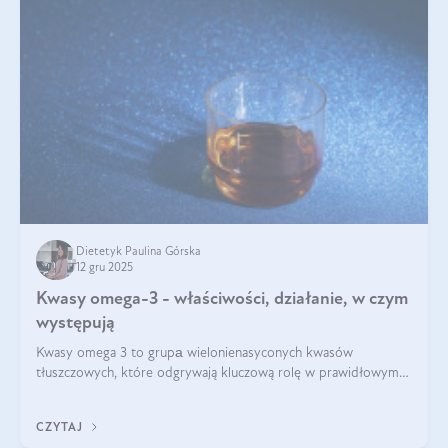
Dietetyk Paulina Górska
12 gru 2025
Kwasy omega-3 - właściwości, działanie, w czym
występują
Kwasy omega 3 to grupа wielonienasyconych kwasów
tłuszczowych, które odgrywają kluczową rolę w prawidłowym
funkcjonowaniu organizmu – wspierają pracę serca, mózgu i
układu odpornościowego.
CZYTAJ