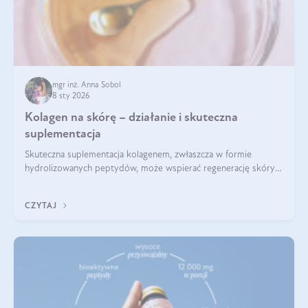
mgr inż. Anna Sobol
8 sty 2026
Kolagen na skórę – działanie i skuteczna
suplementacja
Skuteczna suplementacja kolagenem, zwłaszcza w formie
hydrolizowanych peptydów, może wspierać regenerację skóry i
poprawiać jej wygląd, jeśli jest połączona z odpowiednią dietą i
regularnością stosowania.
CZYTAJ