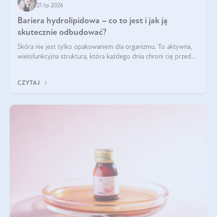
21 lip 2026
Bariera hydrolipidowa – co to jest i jak ją
skutecznie odbudować?
Skóra nie jest tylko opakowaniem dla organizmu. To aktywna,
wielofunkcyjna struktura, która każdego dnia chroni cię przed
utratą wody, wahaniami temperatury i czynnikami
środowiskowymi. Jednym z jej kluczowych elementów jest
CZYTAJ
bariera hydrolipidowa.