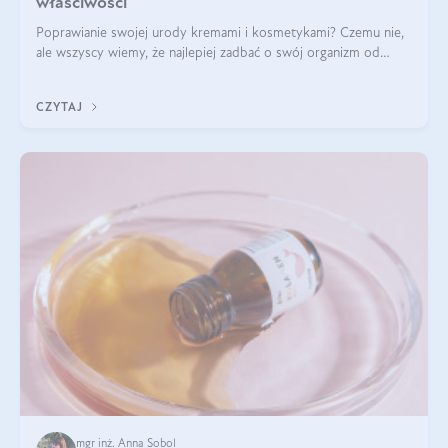
właściwości
Poprawianie swojej urody kremami i kosmetykami? Czemu nie,
ale wszyscy wiemy, że najlepiej zadbać o swój organizm od
wewnątrz — to solidna podstawa do tego, by nasz wygląd
zewnętrzny prezentował się zdrowo i atrakcyjnie. Stosowanie
CZYTAJ
wysokiej jakości suplem
mgr inż. Anna Sobol