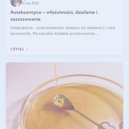
12 maj 2025
Astaksantyna – właściwości, działanie i
zastosowanie
Astaksantyna - przeciwutleniacz silniejszy niż witamina C i inne
karotenoidy. Ma szerokie działanie prozdrowotne:
przeciwzapalne, przeciwnowotworowe i immunomodulacyjne.
CZYTAJ