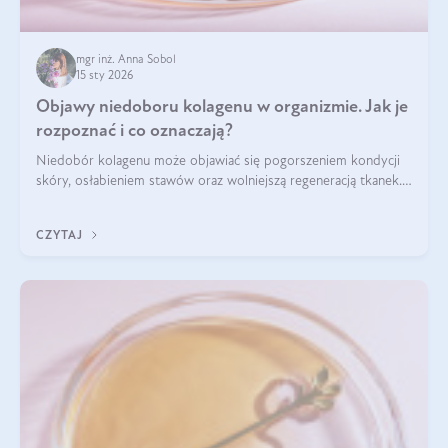
mgr inż. Anna Sobol
15 sty 2026
Objawy niedoboru kolagenu w organizmie. Jak je
rozpoznać i co oznaczają?
Niedobór kolagenu może objawiać się pogorszeniem kondycji
skóry, osłabieniem stawów oraz wolniejszą regeneracją tkanek.
Do najczęstszych sygnałów należą utrata jędrności i
elastyczności skóry, bóle stawów, łamliwość paznokci oraz
CZYTAJ
osłabienie włosów.