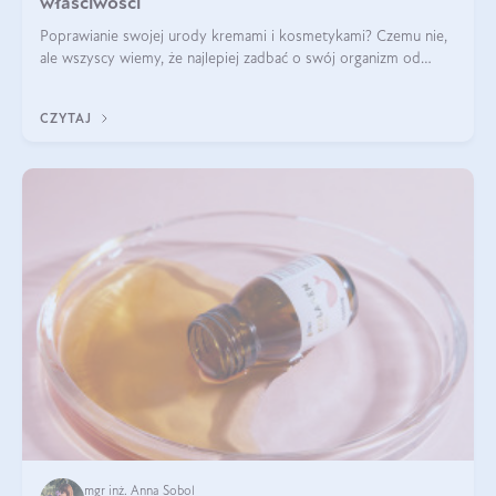
właściwości
Poprawianie swojej urody kremami i kosmetykami? Czemu nie,
ale wszyscy wiemy, że najlepiej zadbać o swój organizm od
wewnątrz — to solidna podstawa do tego, by nasz wygląd
zewnętrzny prezentował się zdrowo i atrakcyjnie. Stosowanie
CZYTAJ
wysokiej jakości suplem
mgr inż. Anna Sobol