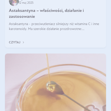
12 maj 2025
Astaksantyna – właściwości, działanie i
zastosowanie
Astaksantyna - przeciwutleniacz silniejszy niż witamina C i inne
karotenoidy. Ma szerokie działanie prozdrowotne:
przeciwzapalne, przeciwnowotworowe i immunomodulacyjne.
CZYTAJ