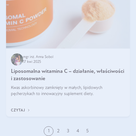
mgr inż. Anna Sobol
17 kwi 2025
Liposomalna witamina C – działanie, właściwości
i zastosowanie
Kwas askorbinowy zamknięty w małych, lipidowych
pęcherzykach to innowacyjny suplement diety.
CZYTAJ
1
2
3
4
5