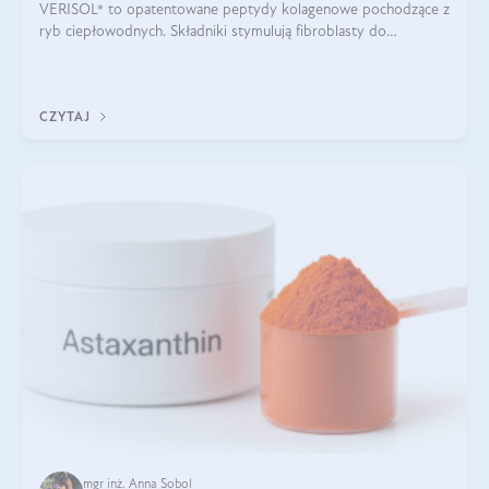
VERISOL® to opatentowane peptydy kolagenowe pochodzące z
ryb ciepłowodnych. Składniki stymulują fibroblasty do
produkcji kolagenu i elastyny w skórze. Kolagen VERISOL®
zapewnia wysoką biodostępność i umożliwia skuteczne dotarcie
do komórek skóry.
CZYTAJ
mgr inż. Anna Sobol