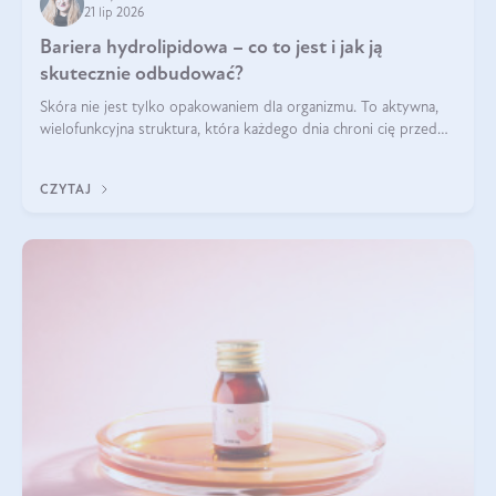
21 lip 2026
Bariera hydrolipidowa – co to jest i jak ją
skutecznie odbudować?
Skóra nie jest tylko opakowaniem dla organizmu. To aktywna,
wielofunkcyjna struktura, która każdego dnia chroni cię przed
utratą wody, wahaniami temperatury i czynnikami
środowiskowymi. Jednym z jej kluczowych elementów jest
CZYTAJ
bariera hydrolipidowa.