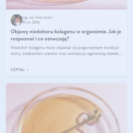
mgr inż. Anna Sobol
15 sty 2026
Objawy niedoboru kolagenu w organizmie. Jak je
rozpoznać i co oznaczają?
Niedobór kolagenu może objawiać się pogorszeniem kondycji
skóry, osłabieniem stawów oraz wolniejszą regeneracją tkanek.
Do najczęstszych sygnałów należą utrata jędrności i
elastyczności skóry, bóle stawów, łamliwość paznokci oraz
CZYTAJ
osłabienie włosów.