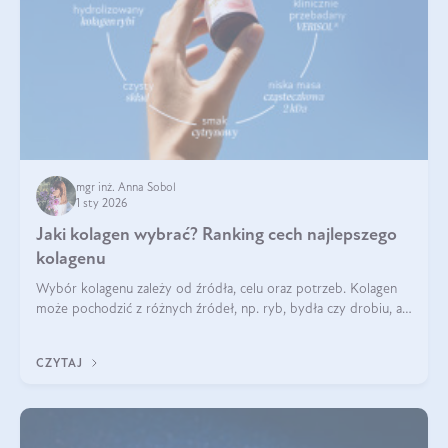
mgr inż. Anna Sobol
1 sty 2026
Jaki kolagen wybrać? Ranking cech najlepszego
kolagenu
Wybór kolagenu zależy od źródła, celu oraz potrzeb. Kolagen
może pochodzić z różnych źródeł, np. ryb, bydła czy drobiu, a
każdy typ ma swoje unikatowe właściwości. Dla skóry najlepiej
sprawdza się kolagen rybi, a dla wspierania stawów — kolagen
CZYTAJ
bydlęcy.