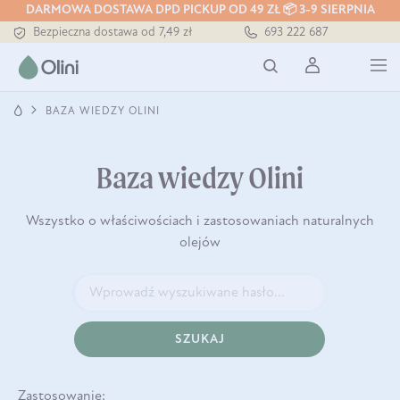
DARMOWA DOSTAWA DPD PICKUP OD 49 ZŁ 📦 3-9 SIERPNIA
Bezpieczna dostawa od 7,49 zł
693 222 687
Darmowa dostawa od 199 zł
Tłoczony zawsze na zimno
BAZA WIEDZY OLINI
Baza wiedzy Olini
Wszystko o właściwościach i zastosowaniach naturalnych
olejów
SZUKAJ
Zastosowanie: