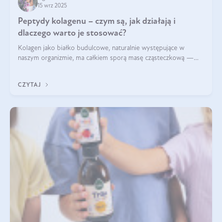
15 wrz 2025
Peptydy kolagenu – czym są, jak działają i
dlaczego warto je stosować?
Kolagen jako białko budulcowe, naturalnie występujące w
naszym organizmie, ma całkiem sporą masę cząsteczkową —
nawet do 300 kDa. Jeśli chcielibyśmy suplementować go w tej
formie, byłby trudno strawialny. Aby był lepiej przyswajalny i
CZYTAJ
bardziej biodostępny