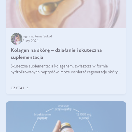
mgr inż. Anna Sobol
8 sty 2026
Kolagen na skórę – działanie i skuteczna
suplementacja
Skuteczna suplementacja kolagenem, zwłaszcza w formie
hydrolizowanych peptydów, może wspierać regenerację skóry i
poprawiać jej wygląd, jeśli jest połączona z odpowiednią dietą i
regularnością stosowania.
CZYTAJ