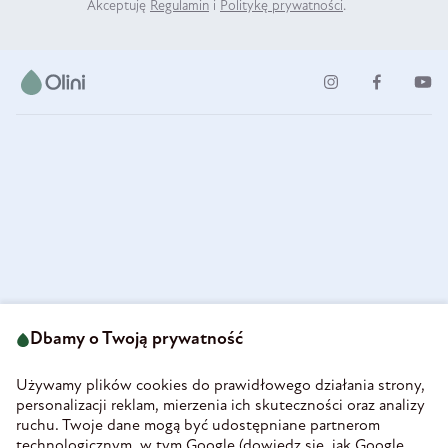
Akceptuję
Regulamin
i
Politykę prywatności
.
ul. Strzegomska 49
693 222 687
58-160 Świebodzice
Dbamy o Twoją prywatność
sklep@olini.pl
Polska
NIP 8860027066
Używamy plików cookies do prawidłowego działania strony,
REGON 890213034
personalizacji reklam, mierzenia ich skuteczności oraz analizy
ruchu. Twoje dane mogą być udostępniane partnerom
INFORMACJE
technologicznym, w tym Google (
dowiedz się, jak Google