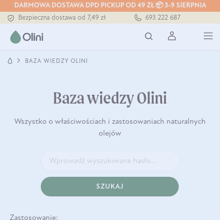
DARMOWA DOSTAWA DPD PICKUP OD 49 ZŁ 📦 3-9 SIERPNIA
Bezpieczna dostawa od 7,49 zł
693 222 687
Darmowa dostawa od 199 zł
Tłoczony zawsze na zimno
BAZA WIEDZY OLINI
Baza wiedzy Olini
Wszystko o właściwościach i zastosowaniach naturalnych
olejów
SZUKAJ
Zastosowanie: