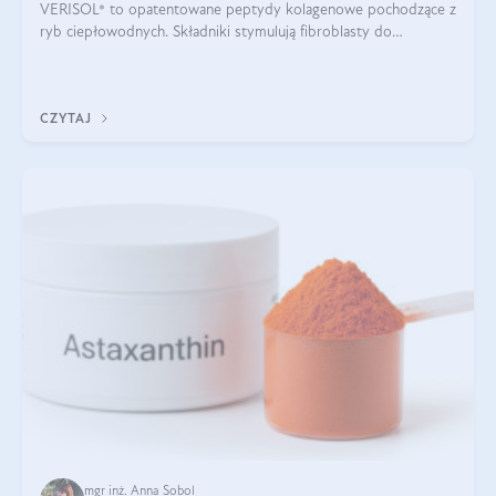
VERISOL® to opatentowane peptydy kolagenowe pochodzące z
ryb ciepłowodnych. Składniki stymulują fibroblasty do
produkcji kolagenu i elastyny w skórze. Kolagen VERISOL®
zapewnia wysoką biodostępność i umożliwia skuteczne dotarcie
do komórek skóry.
CZYTAJ
mgr inż. Anna Sobol