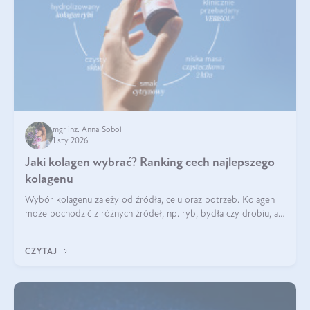
mgr inż. Anna Sobol
1 sty 2026
Jaki kolagen wybrać? Ranking cech najlepszego
kolagenu
Wybór kolagenu zależy od źródła, celu oraz potrzeb. Kolagen
może pochodzić z różnych źródeł, np. ryb, bydła czy drobiu, a
każdy typ ma swoje unikatowe właściwości. Dla skóry najlepiej
sprawdza się kolagen rybi, a dla wspierania stawów — kolagen
CZYTAJ
bydlęcy.