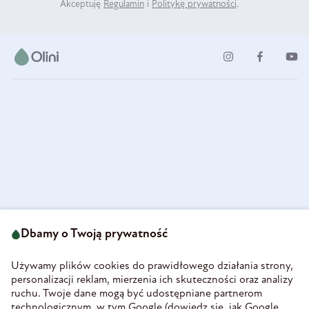
Akceptuję
Regulamin
i
Politykę prywatności
.
ul. Strzegomska 49
693 222 687
58-160 Świebodzice
Dbamy o Twoją prywatność
sklep@olini.pl
Polska
NIP 8860027066
Używamy plików cookies do prawidłowego działania strony,
REGON 890213034
personalizacji reklam, mierzenia ich skuteczności oraz analizy
ruchu. Twoje dane mogą być udostępniane partnerom
INFORMACJE
technologicznym, w tym Google (
dowiedz się, jak Google