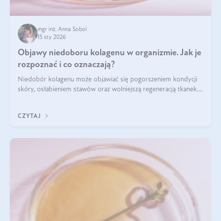
mgr inż. Anna Sobol
15 sty 2026
Objawy niedoboru kolagenu w organizmie. Jak je
rozpoznać i co oznaczają?
Niedobór kolagenu może objawiać się pogorszeniem kondycji
skóry, osłabieniem stawów oraz wolniejszą regeneracją tkanek.
Do najczęstszych sygnałów należą utrata jędrności i
elastyczności skóry, bóle stawów, łamliwość paznokci oraz
CZYTAJ
osłabienie włosów.