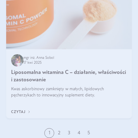
mgr inż. Anna Sobol
17 kwi 2025
Liposomalna witamina C – działanie, właściwości
i zastosowanie
Kwas askorbinowy zamknięty w małych, lipidowych
pęcherzykach to innowacyjny suplement diety.
CZYTAJ
1
2
3
4
5