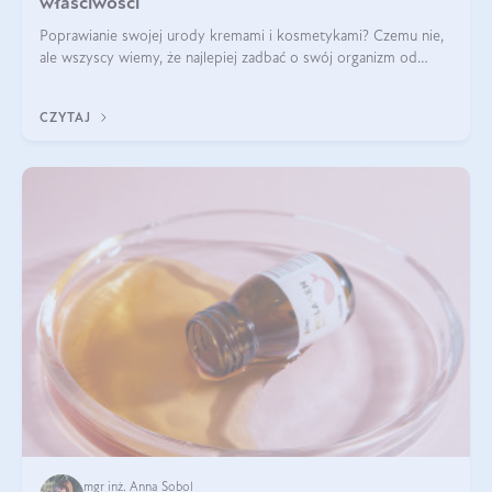
właściwości
Poprawianie swojej urody kremami i kosmetykami? Czemu nie,
ale wszyscy wiemy, że najlepiej zadbać o swój organizm od
wewnątrz — to solidna podstawa do tego, by nasz wygląd
zewnętrzny prezentował się zdrowo i atrakcyjnie. Stosowanie
CZYTAJ
wysokiej jakości suplem
mgr inż. Anna Sobol