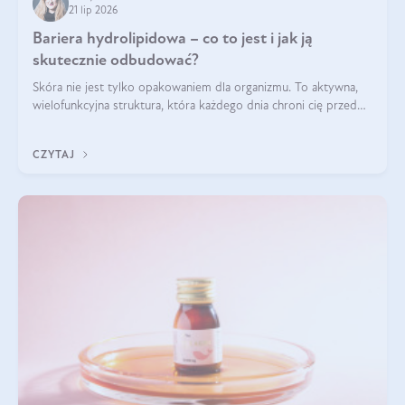
21 lip 2026
Bariera hydrolipidowa – co to jest i jak ją
skutecznie odbudować?
Skóra nie jest tylko opakowaniem dla organizmu. To aktywna,
wielofunkcyjna struktura, która każdego dnia chroni cię przed
utratą wody, wahaniami temperatury i czynnikami
środowiskowymi. Jednym z jej kluczowych elementów jest
CZYTAJ
bariera hydrolipidowa.