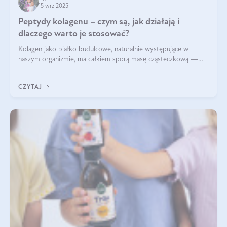
15 wrz 2025
Peptydy kolagenu – czym są, jak działają i
dlaczego warto je stosować?
Kolagen jako białko budulcowe, naturalnie występujące w
naszym organizmie, ma całkiem sporą masę cząsteczkową —
nawet do 300 kDa. Jeśli chcielibyśmy suplementować go w tej
formie, byłby trudno strawialny. Aby był lepiej przyswajalny i
CZYTAJ
bardziej biodostępny