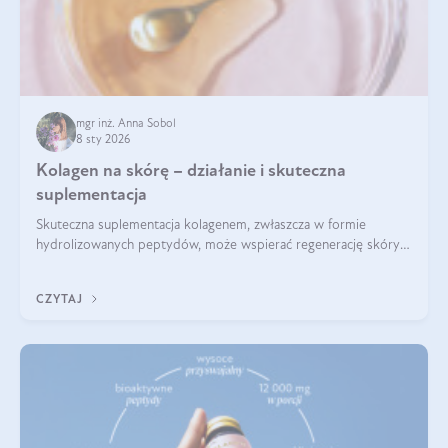
mgr inż. Anna Sobol
8 sty 2026
Kolagen na skórę – działanie i skuteczna
suplementacja
Skuteczna suplementacja kolagenem, zwłaszcza w formie
hydrolizowanych peptydów, może wspierać regenerację skóry i
poprawiać jej wygląd, jeśli jest połączona z odpowiednią dietą i
regularnością stosowania.
CZYTAJ