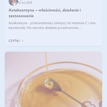
12 maj 2025
Astaksantyna – właściwości, działanie i
zastosowanie
Astaksantyna - przeciwutleniacz silniejszy niż witamina C i inne
karotenoidy. Ma szerokie działanie prozdrowotne:
przeciwzapalne, przeciwnowotworowe i immunomodulacyjne.
CZYTAJ