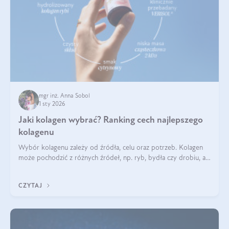
mgr inż. Anna Sobol
1 sty 2026
Jaki kolagen wybrać? Ranking cech najlepszego
kolagenu
Wybór kolagenu zależy od źródła, celu oraz potrzeb. Kolagen
może pochodzić z różnych źródeł, np. ryb, bydła czy drobiu, a
każdy typ ma swoje unikatowe właściwości. Dla skóry najlepiej
sprawdza się kolagen rybi, a dla wspierania stawów — kolagen
CZYTAJ
bydlęcy.