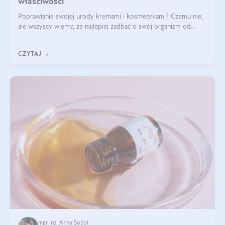
właściwości
Poprawianie swojej urody kremami i kosmetykami? Czemu nie,
ale wszyscy wiemy, że najlepiej zadbać o swój organizm od
wewnątrz — to solidna podstawa do tego, by nasz wygląd
zewnętrzny prezentował się zdrowo i atrakcyjnie. Stosowanie
CZYTAJ
wysokiej jakości suplem
mgr inż. Anna Sobol