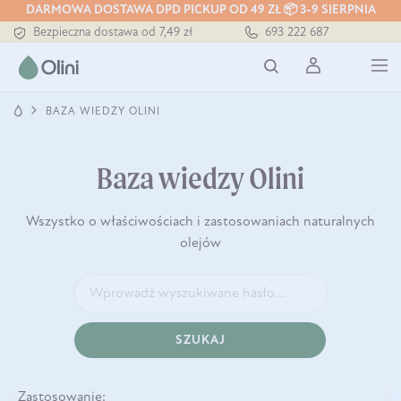
DARMOWA DOSTAWA DPD PICKUP OD 49 ZŁ 📦 3-9 SIERPNIA
Bezpieczna dostawa od 7,49 zł
693 222 687
Darmowa dostawa od 199 zł
Tłoczony zawsze na zimno
BAZA WIEDZY OLINI
Baza wiedzy Olini
Wszystko o właściwościach i zastosowaniach naturalnych
olejów
SZUKAJ
Zastosowanie: