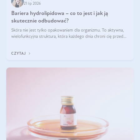
21 lip 2026
Bariera hydrolipidowa – co to jest i jak ją
skutecznie odbudować?
Skóra nie jest tylko opakowaniem dla organizmu. To aktywna,
wielofunkcyjna struktura, która każdego dnia chroni cię przed
utratą wody, wahaniami temperatury i czynnikami
środowiskowymi. Jednym z jej kluczowych elementów jest
CZYTAJ
bariera hydrolipidowa.