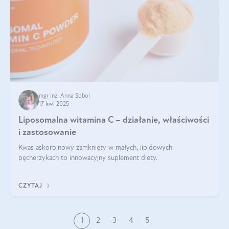
mgr inż. Anna Sobol
17 kwi 2025
Liposomalna witamina C – działanie, właściwości
i zastosowanie
Kwas askorbinowy zamknięty w małych, lipidowych
pęcherzykach to innowacyjny suplement diety.
CZYTAJ
1
2
3
4
5