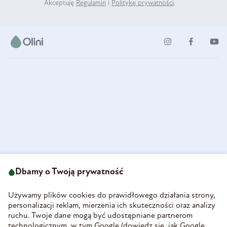
Akceptuję
Regulamin
i
Politykę prywatności
.
ul. Strzegomska 49
693 222 687
58-160 Świebodzice
Dbamy o Twoją prywatność
sklep@olini.pl
Polska
NIP 8860027066
Używamy plików cookies do prawidłowego działania strony,
REGON 890213034
personalizacji reklam, mierzenia ich skuteczności oraz analizy
ruchu. Twoje dane mogą być udostępniane partnerom
INFORMACJE
technologicznym, w tym Google (
dowiedz się, jak Google