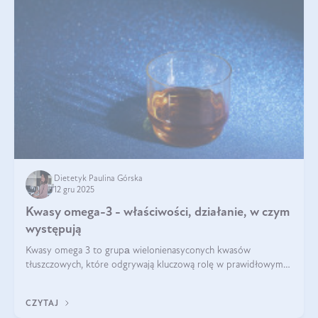
Dietetyk Paulina Górska
12 gru 2025
Kwasy omega-3 - właściwości, działanie, w czym
występują
Kwasy omega 3 to grupа wielonienasyconych kwasów
tłuszczowych, które odgrywają kluczową rolę w prawidłowym
funkcjonowaniu organizmu – wspierają pracę serca, mózgu i
układu odpornościowego.
CZYTAJ