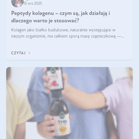
15 wrz 2025
Peptydy kolagenu – czym są, jak działają i
dlaczego warto je stosować?
Kolagen jako białko budulcowe, naturalnie występujące w
naszym organizmie, ma całkiem sporą masę cząsteczkową —
nawet do 300 kDa. Jeśli chcielibyśmy suplementować go w tej
formie, byłby trudno strawialny. Aby był lepiej przyswajalny i
CZYTAJ
bardziej biodostępny