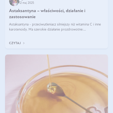
12 maj 2025
Astaksantyna – właściwości, działanie i
zastosowanie
Astaksantyna - przeciwutleniacz silniejszy niż witamina C i inne
karotenoidy. Ma szerokie działanie prozdrowotne:
przeciwzapalne, przeciwnowotworowe i immunomodulacyjne.
CZYTAJ