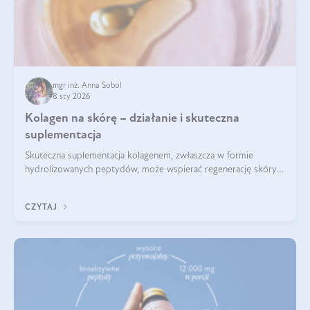
mgr inż. Anna Sobol
8 sty 2026
Kolagen na skórę – działanie i skuteczna
suplementacja
Skuteczna suplementacja kolagenem, zwłaszcza w formie
hydrolizowanych peptydów, może wspierać regenerację skóry i
poprawiać jej wygląd, jeśli jest połączona z odpowiednią dietą i
regularnością stosowania.
CZYTAJ