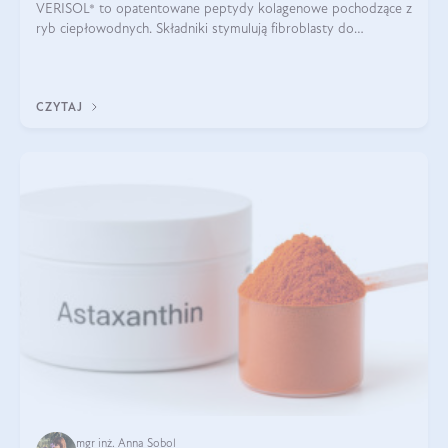
VERISOL® to opatentowane peptydy kolagenowe pochodzące z
ryb ciepłowodnych. Składniki stymulują fibroblasty do
produkcji kolagenu i elastyny w skórze. Kolagen VERISOL®
zapewnia wysoką biodostępność i umożliwia skuteczne dotarcie
do komórek skóry.
CZYTAJ
mgr inż. Anna Sobol