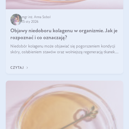
mgr inż. Anna Sobol
15 sty 2026
Objawy niedoboru kolagenu w organizmie. Jak je
rozpoznać i co oznaczają?
Niedobór kolagenu może objawiać się pogorszeniem kondycji
skóry, osłabieniem stawów oraz wolniejszą regeneracją tkanek.
Do najczęstszych sygnałów należą utrata jędrności i
elastyczności skóry, bóle stawów, łamliwość paznokci oraz
CZYTAJ
osłabienie włosów.