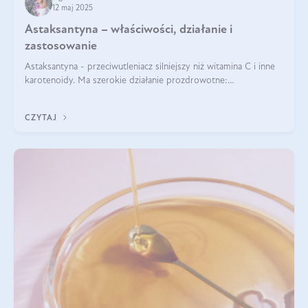
12 maj 2025
Astaksantyna – właściwości, działanie i
zastosowanie
Astaksantyna - przeciwutleniacz silniejszy niż witamina C i inne
karotenoidy. Ma szerokie działanie prozdrowotne:
przeciwzapalne, przeciwnowotworowe i immunomodulacyjne.
CZYTAJ