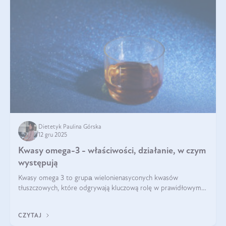
Dietetyk Paulina Górska
12 gru 2025
Kwasy omega-3 - właściwości, działanie, w czym
występują
Kwasy omega 3 to grupа wielonienasyconych kwasów
tłuszczowych, które odgrywają kluczową rolę w prawidłowym
funkcjonowaniu organizmu – wspierają pracę serca, mózgu i
układu odpornościowego.
CZYTAJ