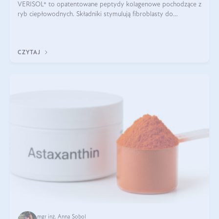
VERISOL® to opatentowane peptydy kolagenowe pochodzące z
ryb ciepłowodnych. Składniki stymulują fibroblasty do
produkcji kolagenu i elastyny w skórze. Kolagen VERISOL®
zapewnia wysoką biodostępność i umożliwia skuteczne dotarcie
do komórek skóry.
CZYTAJ
mgr inż. Anna Sobol