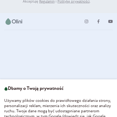
Akceptuję
Regulamin
i
Politykę prywatności
.
ul. Strzegomska 49
693 222 687
58-160 Świebodzice
Dbamy o Twoją prywatność
sklep@olini.pl
Polska
NIP 8860027066
Używamy plików cookies do prawidłowego działania strony,
REGON 890213034
personalizacji reklam, mierzenia ich skuteczności oraz analizy
ruchu. Twoje dane mogą być udostępniane partnerom
INFORMACJE
technologicznym, w tym Google (
dowiedz się, jak Google