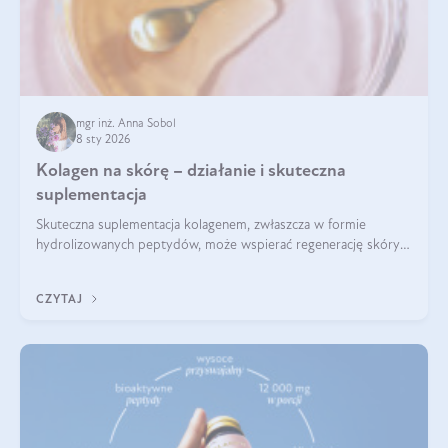
mgr inż. Anna Sobol
8 sty 2026
Kolagen na skórę – działanie i skuteczna
suplementacja
Skuteczna suplementacja kolagenem, zwłaszcza w formie
hydrolizowanych peptydów, może wspierać regenerację skóry i
poprawiać jej wygląd, jeśli jest połączona z odpowiednią dietą i
regularnością stosowania.
CZYTAJ