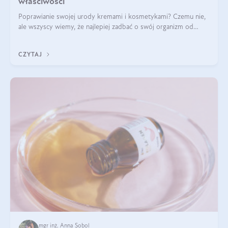
właściwości
Poprawianie swojej urody kremami i kosmetykami? Czemu nie,
ale wszyscy wiemy, że najlepiej zadbać o swój organizm od
wewnątrz — to solidna podstawa do tego, by nasz wygląd
zewnętrzny prezentował się zdrowo i atrakcyjnie. Stosowanie
CZYTAJ
wysokiej jakości suplem
mgr inż. Anna Sobol