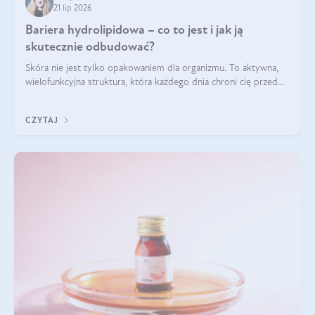
21 lip 2026
Bariera hydrolipidowa – co to jest i jak ją
skutecznie odbudować?
Skóra nie jest tylko opakowaniem dla organizmu. To aktywna,
wielofunkcyjna struktura, która każdego dnia chroni cię przed
utratą wody, wahaniami temperatury i czynnikami
środowiskowymi. Jednym z jej kluczowych elementów jest
CZYTAJ
bariera hydrolipidowa.