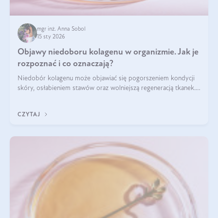
mgr inż. Anna Sobol
15 sty 2026
Objawy niedoboru kolagenu w organizmie. Jak je
rozpoznać i co oznaczają?
Niedobór kolagenu może objawiać się pogorszeniem kondycji
skóry, osłabieniem stawów oraz wolniejszą regeneracją tkanek.
Do najczęstszych sygnałów należą utrata jędrności i
elastyczności skóry, bóle stawów, łamliwość paznokci oraz
CZYTAJ
osłabienie włosów.