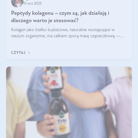
15 wrz 2025
Peptydy kolagenu – czym są, jak działają i
dlaczego warto je stosować?
Kolagen jako białko budulcowe, naturalnie występujące w
naszym organizmie, ma całkiem sporą masę cząsteczkową —
nawet do 300 kDa. Jeśli chcielibyśmy suplementować go w tej
formie, byłby trudno strawialny. Aby był lepiej przyswajalny i
CZYTAJ
bardziej biodostępny