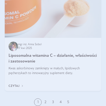
mgr inż. Anna Sobol
17 kwi 2025
Liposomalna witamina C – działanie, właściwości
i zastosowanie
Kwas askorbinowy zamknięty w małych, lipidowych
pęcherzykach to innowacyjny suplement diety.
CZYTAJ
1
2
3
4
5