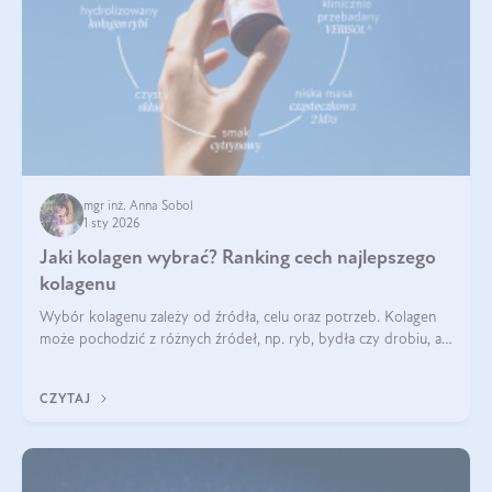
mgr inż. Anna Sobol
1 sty 2026
Jaki kolagen wybrać? Ranking cech najlepszego
kolagenu
Wybór kolagenu zależy od źródła, celu oraz potrzeb. Kolagen
może pochodzić z różnych źródeł, np. ryb, bydła czy drobiu, a
każdy typ ma swoje unikatowe właściwości. Dla skóry najlepiej
sprawdza się kolagen rybi, a dla wspierania stawów — kolagen
CZYTAJ
bydlęcy.