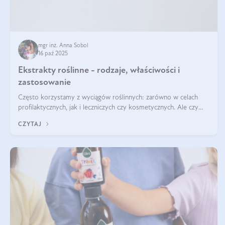
mgr inż. Anna Sobol
16 paź 2025
Ekstrakty roślinne - rodzaje, właściwości i
zastosowanie
Często korzystamy z wyciągów roślinnych: zarówno w celach
profilaktycznych, jak i leczniczych czy kosmetycznych. Ale czy
zastanawialiście się, na czym polega cały proces wydobywania
CZYTAJ
tych substancji z roślin?