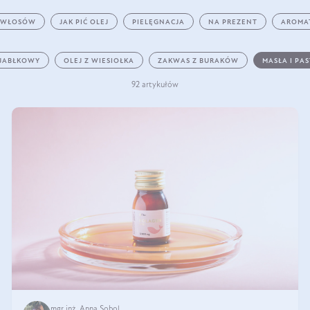
 WŁOSÓW
JAK PIĆ OLEJ
PIELĘGNACJA
NA PREZENT
AROMA
 JABŁKOWY
OLEJ Z WIESIOŁKA
ZAKWAS Z BURAKÓW
MASŁA I PA
92 artykułów
mgr inż. Anna Sobol