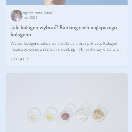
mgr inż. Anna Sobol
1 sty 2026
Jaki kolagen wybrać? Ranking cech najlepszego
kolagenu
Wybór kolagenu zależy od źródła, celu oraz potrzeb. Kolagen
może pochodzić z różnych źródeł, np. ryb, bydła czy drobiu, a
każdy typ ma swoje unikatowe właściwości. Dla skóry najlepiej
CZYTAJ
sprawdza się kolagen rybi, a dla wspierania stawów — kolagen
bydlęcy.