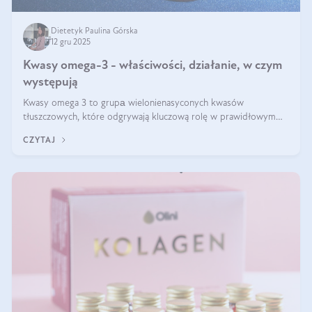
Dietetyk Paulina Górska
12 gru 2025
Kwasy omega-3 - właściwości, działanie, w czym
występują
Kwasy omega 3 to grupа wielonienasyconych kwasów
tłuszczowych, które odgrywają kluczową rolę w prawidłowym
funkcjonowaniu organizmu – wspierają pracę serca, mózgu i
CZYTAJ
układu odpornościowego.