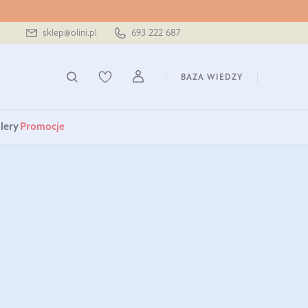
sklep@olini.pl
693 222 687
BAZA WIEDZY
lery
Promocje