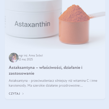
mgr inż. Anna Sobol
12 maj 2025
Astaksantyna – właściwości, działanie i
zastosowanie
Astaksantyna - przeciwutleniacz silniejszy niż witamina C i inne
karotenoidy. Ma szerokie działanie prozdrowotne:
przeciwzapalne, przeciwnowotworowe i immunomodulacyjne.
CZYTAJ