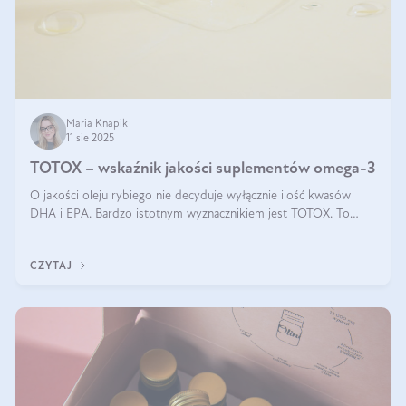
Maria Knapik
11 sie 2025
TOTOX – wskaźnik jakości suplementów omega-3
O jakości oleju rybiego nie decyduje wyłącznie ilość kwasów
DHA i EPA. Bardzo istotnym wyznacznikiem jest TOTOX. To
wskaźnik, który pokazuje skuteczność, świeżość oraz
bezpieczeństwo suplementu?
CZYTAJ