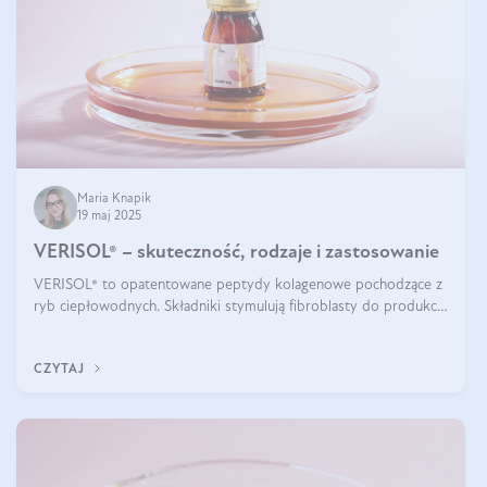
Maria Knapik
19 maj 2025
VERISOL® – skuteczność, rodzaje i zastosowanie
VERISOL® to opatentowane peptydy kolagenowe pochodzące z
ryb ciepłowodnych. Składniki stymulują fibroblasty do produkcji
kolagenu i elastyny w skórze. Kolagen VERISOL® zapewnia
wysoką biodostępność i umożliwia skuteczne dotarcie do
CZYTAJ
komórek skóry.