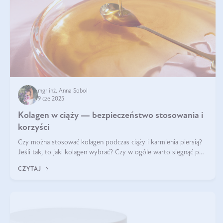
mgr inż. Anna Sobol
9 cze 2025
Kolagen w ciąży — bezpieczeństwo stosowania i
korzyści
Czy można stosować kolagen podczas ciąży i karmienia piersią?
Jeśli tak, to jaki kolagen wybrać? Czy w ogóle warto sięgnąć po
ten rodzaj suplementacji?
CZYTAJ