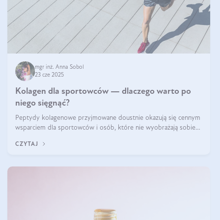
mgr inż. Anna Sobol
23 cze 2025
Kolagen dla sportowców — dlaczego warto po
niego sięgnąć?
Peptydy kolagenowe przyjmowane doustnie okazują się cennym
wsparciem dla sportowców i osób, które nie wyobrażają sobie
życia bez intensywnego ruchu.
CZYTAJ