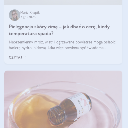
Maria Knapik
2 gru 2025
Pielęgnacja skóry zimą – jak dbać o cerę, kiedy
temperatura spada?
Naprzemienny mróz, wiatr i ogrzewane powietrze mogą osłabić
barierę hydrolipidową. Jaka więc powinna być świadoma
pielęgnacja w okresie chłodnych miesięcy?
CZYTAJ