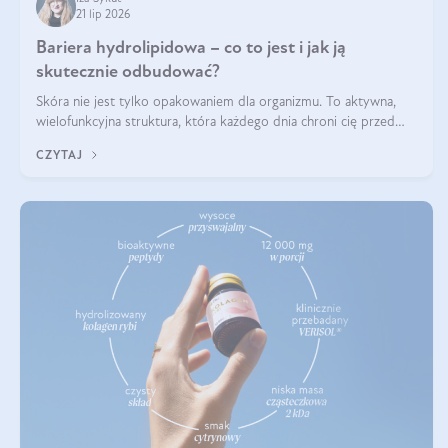
21 lip 2026
Bariera hydrolipidowa – co to jest i jak ją
skutecznie odbudować?
Skóra nie jest tylko opakowaniem dla organizmu. To aktywna,
wielofunkcyjna struktura, która każdego dnia chroni cię przed
utratą wody, wahaniami temperatury i czynnikami
CZYTAJ
środowiskowymi. Jednym z jej kluczowych elementów jest
bariera hydrolipidowa.