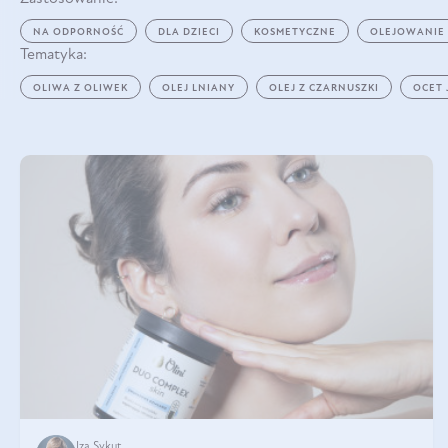
NA ODPORNOŚĆ
DLA DZIECI
KOSMETYCZNE
OLEJOWANIE
Tematyka:
OLIWA Z OLIWEK
OLEJ LNIANY
OLEJ Z CZARNUSZKI
OCET
Iza Sykut