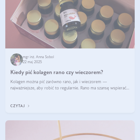
mgr inż. Anna Sobol
22 maj 2025
Kiedy pić kolagen rano czy wieczorem?
Kolagen można pić zarówno rano, jak i wieczorem —
najważniejsze, aby robić to regularnie. Rano ma szansę wspierać
energię i metabolizm, a wieczorem regenerację organizmu
podczas snu.
CZYTAJ