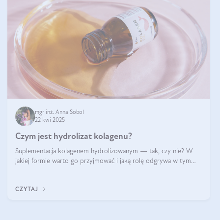
mgr inż. Anna Sobol
22 kwi 2025
Czym jest hydrolizat kolagenu?
Suplementacja kolagenem hydrolizowanym — tak, czy nie? W
jakiej formie warto go przyjmować i jaką rolę odgrywa w tym
wszystkim jego hydroliza czy liofilizacja?
CZYTAJ