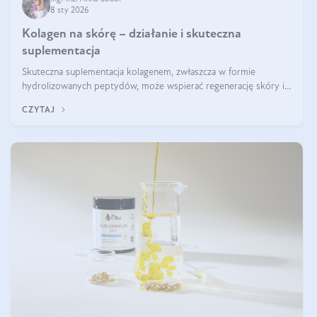
8 sty 2026
Kolagen na skórę – działanie i skuteczna
suplementacja
Skuteczna suplementacja kolagenem, zwłaszcza w formie
hydrolizowanych peptydów, może wspierać regenerację skóry i
poprawiać jej wygląd, jeśli jest połączona z odpowiednią dietą i
CZYTAJ
regularnością stosowania.