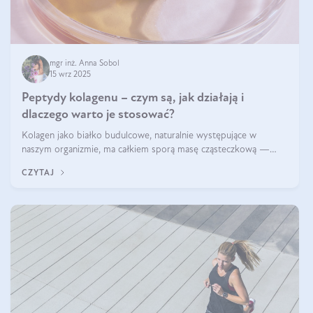
mgr inż. Anna Sobol
15 wrz 2025
Peptydy kolagenu – czym są, jak działają i
dlaczego warto je stosować?
Kolagen jako białko budulcowe, naturalnie występujące w
naszym organizmie, ma całkiem sporą masę cząsteczkową —
nawet do 300 kDa. Jeśli chcielibyśmy suplementować go w tej
CZYTAJ
formie, byłby trudno strawialny. Aby był lepiej przyswajalny i
bardziej biodostępny