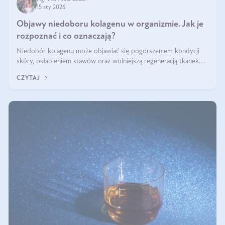
15 sty 2026
Objawy niedoboru kolagenu w organizmie. Jak je
rozpoznać i co oznaczają?
Niedobór kolagenu może objawiać się pogorszeniem kondycji
skóry, osłabieniem stawów oraz wolniejszą regeneracją tkanek.
Do najczęstszych sygnałów należą utrata jędrności i elastyczności
CZYTAJ
skóry, bóle stawów, łamliwość paznokci oraz osłabienie włosów.