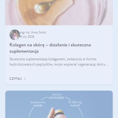
mgr inż. Anna Sobol
8 sty 2026
Kolagen na skórę – działanie i skuteczna
suplementacja
Skuteczna suplementacja kolagenem, zwłaszcza w formie
hydrolizowanych peptydów, może wspierać regenerację skóry i
poprawiać jej wygląd, jeśli jest połączona z odpowiednią dietą i
regularnością stosowania.
CZYTAJ