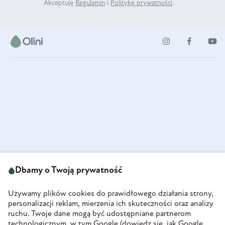
Akceptuję
Regulamin
i
Politykę prywatności
.
ul. Strzegomska 49
693 222 687
58-160 Świebodzice
Dbamy o Twoją prywatność
sklep@olini.pl
Polska
NIP 8860027066
Używamy plików cookies do prawidłowego działania strony,
REGON 890213034
personalizacji reklam, mierzenia ich skuteczności oraz analizy
ruchu. Twoje dane mogą być udostępniane partnerom
INFORMACJE
technologicznym, w tym Google (
dowiedz się, jak Google