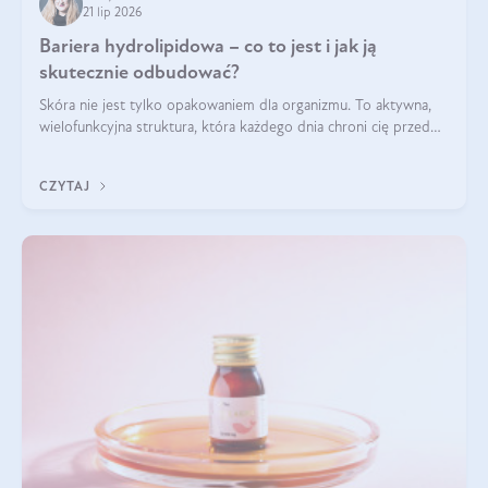
21 lip 2026
Bariera hydrolipidowa – co to jest i jak ją
skutecznie odbudować?
Skóra nie jest tylko opakowaniem dla organizmu. To aktywna,
wielofunkcyjna struktura, która każdego dnia chroni cię przed
utratą wody, wahaniami temperatury i czynnikami
środowiskowymi. Jednym z jej kluczowych elementów jest
CZYTAJ
bariera hydrolipidowa.