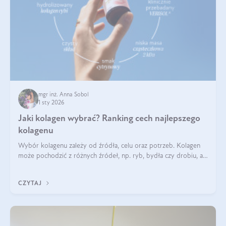
mgr inż. Anna Sobol
1 sty 2026
Jaki kolagen wybrać? Ranking cech najlepszego
kolagenu
Wybór kolagenu zależy od źródła, celu oraz potrzeb. Kolagen
może pochodzić z różnych źródeł, np. ryb, bydła czy drobiu, a
każdy typ ma swoje unikatowe właściwości. Dla skóry najlepiej
sprawdza się kolagen rybi, a dla wspierania stawów — kolagen
CZYTAJ
bydlęcy.