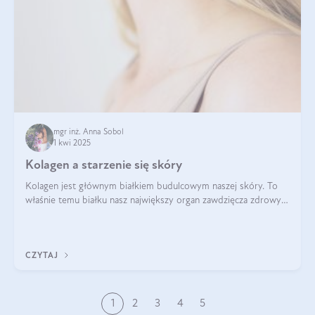
mgr inż. Anna Sobol
1 kwi 2025
Kolagen a starzenie się skóry
Kolagen jest głównym białkiem budulcowym naszej skóry. To
właśnie temu białku nasz największy organ zawdzięcza zdrowy
wygląd, odpowiednie nawilżenie i prawidłowe funkcjonowanie.tt
CZYTAJ
1
2
3
4
5