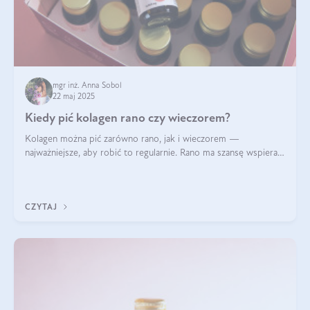
mgr inż. Anna Sobol
22 maj 2025
Kiedy pić kolagen rano czy wieczorem?
Kolagen można pić zarówno rano, jak i wieczorem —
najważniejsze, aby robić to regularnie. Rano ma szansę wspierać
energię i metabolizm, a wieczorem regenerację organizmu
podczas snu.
CZYTAJ