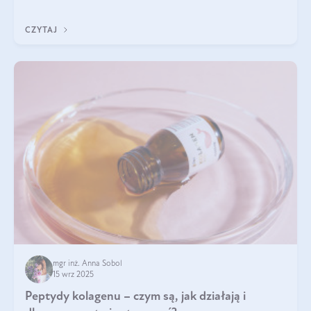
wewnątrz — to solidna podstawa do tego, by nasz wygląd
zewnętrzny prezentował się zdrowo i atrakcyjnie. Stosowanie
CZYTAJ
wysokiej jakości suplem
mgr inż. Anna Sobol
15 wrz 2025
Peptydy kolagenu – czym są, jak działają i