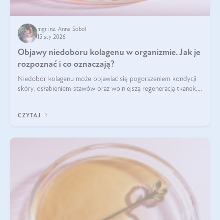
mgr inż. Anna Sobol
15 sty 2026
Objawy niedoboru kolagenu w organizmie. Jak je
rozpoznać i co oznaczają?
Niedobór kolagenu może objawiać się pogorszeniem kondycji
skóry, osłabieniem stawów oraz wolniejszą regeneracją tkanek.
Do najczęstszych sygnałów należą utrata jędrności i
elastyczności skóry, bóle stawów, łamliwość paznokci oraz
CZYTAJ
osłabienie włosów.