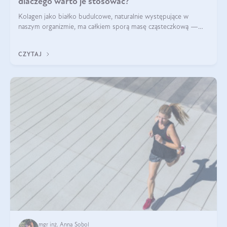
dlaczego warto je stosować?
Kolagen jako białko budulcowe, naturalnie występujące w
naszym organizmie, ma całkiem sporą masę cząsteczkową —
nawet do 300 kDa. Jeśli chcielibyśmy suplementować go w tej
formie, byłby trudno strawialny. Aby był lepiej przyswajalny i
CZYTAJ
bardziej biodostępny
mgr inż. Anna Sobol