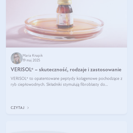
Maria Knapik
19 maj 2025
VERISOL® – skuteczność, rodzaje i zastosowanie
VERISOL® to opatentowane peptydy kolagenowe pochodzące z
ryb ciepłowodnych. Składniki stymulują fibroblasty do
produkcji kolagenu i elastyny w skórze. Kolagen VERISOL®
zapewnia wysoką biodostępność i umożliwia skuteczne dotarcie
do komórek skóry.
CZYTAJ