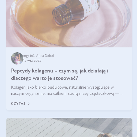
mgr inż. Anna Sobol
15 wrz 2025
Peptydy kolagenu – czym są, jak działają i
dlaczego warto je stosować?
Kolagen jako białko budulcowe, naturalnie występujące w
naszym organizmie, ma całkiem sporą masę cząsteczkową —
nawet do 300 kDa. Jeśli chcielibyśmy suplementować go w tej
CZYTAJ
formie, byłby trudno strawialny. Aby był lepiej przyswajalny i
bardziej biodostępny