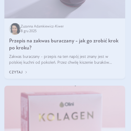
Zuzanna Adamkiewicz-Kiwer
8 gru 2025
Przepis na zakwas buraczany - jak go zrobić krok
po kroku?
Zakwas buraczany - przepis na ten napój jest znany jest w
polskiej kuchni od pokoleń. Przez chwilę kiszenie buraków
czerwonych zostało zapomniane, by w ostatnim czasie powrócić
CZYTAJ
na fali popularności na