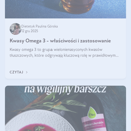
Dietetyk Paulina Górska
12 gru 2025
Kwasy Omega 3 - właściwości i zastosowanie
Kwasy omega 3 to grupа wielonienasyconych kwasów
tłuszczowych, które odgrywają kluczową rolę w prawidłowym
funkcjonowaniu organizmu – wspierają pracę serca, mózgu i
układu odpornościowego.
CZYTAJ