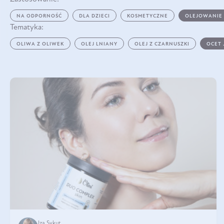
NA ODPORNOŚĆ
DLA DZIECI
KOSMETYCZNE
OLEJOWANIE
Tematyka:
OLIWA Z OLIWEK
OLEJ LNIANY
OLEJ Z CZARNUSZKI
OCET
Iza Sykut