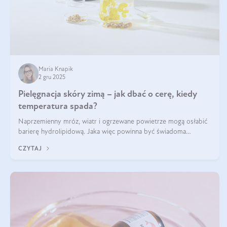
Maria Knapik
2 gru 2025
Pielęgnacja skóry zimą – jak dbać o cerę, kiedy
temperatura spada?
Naprzemienny mróz, wiatr i ogrzewane powietrze mogą osłabić
barierę hydrolipidową. Jaka więc powinna być świadoma
pielęgnacja w okresie chłodnych miesięcy?
CZYTAJ