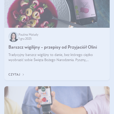
Paulina Maludy
1 gru 2025
Barszcz wigilijny - przepisy od Przyjaciół Olini
Tradycyjny barszcz wigilijny to danie, bez którego ciężko
wyobrazić sobie Święta Bożego Narodzenia. Pyszny,
aromatyczny, esencjonalny, pachnący grzybami, o pięknym
klarownym kolorze. W czym tkwi tajem
CZYTAJ