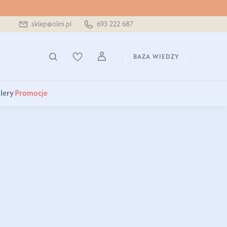
sklep@olini.pl
693 222 687
BAZA WIEDZY
lery
Promocje