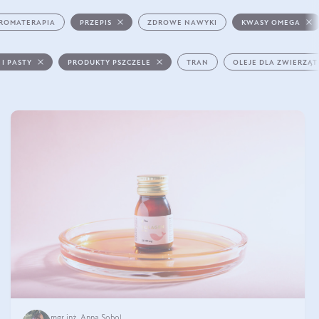
ROMATERAPIA
PRZEPIS
ZDROWE NAWYKI
KWASY OMEGA
 I PASTY
PRODUKTY PSZCZELE
TRAN
OLEJE DLA ZWIERZĄT
mgr inż. Anna Sobol