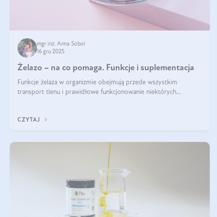
mgr inż. Anna Sobol
16 gru 2025
Żelazo – na co pomaga. Funkcje i suplementacja
Funkcje żelaza w organizmie obejmują przede wszystkim
transport tlenu i prawidłowe funkcjonowanie niektórych
enzymów. Żelazo odpowiada też za działanie układu
immunologicznego i nerwowego, szczególnie na wczesnym
CZYTAJ
etapie życia.