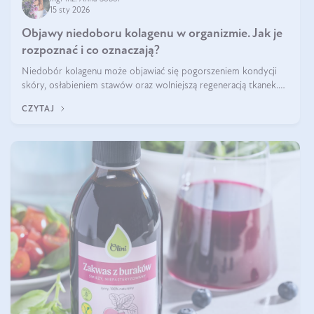
15 sty 2026
Objawy niedoboru kolagenu w organizmie. Jak je
rozpoznać i co oznaczają?
Niedobór kolagenu może objawiać się pogorszeniem kondycji
skóry, osłabieniem stawów oraz wolniejszą regeneracją tkanek.
Do najczęstszych sygnałów należą utrata jędrności i elastyczności
CZYTAJ
skóry, bóle stawów, łamliwość paznokci oraz osłabienie włosów.