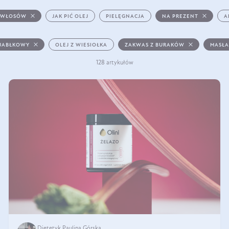
 WŁOSÓW
JAK PIĆ OLEJ
PIELĘGNACJA
NA PREZENT
A
 JABŁKOWY
OLEJ Z WIESIOŁKA
ZAKWAS Z BURAKÓW
MASŁA
128 artykułów
Dietetyk Paulina Górska