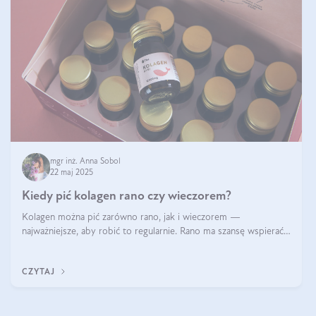
mgr inż. Anna Sobol
22 maj 2025
Kiedy pić kolagen rano czy wieczorem?
Kolagen można pić zarówno rano, jak i wieczorem —
najważniejsze, aby robić to regularnie. Rano ma szansę wspierać
energię i metabolizm, a wieczorem regenerację organizmu
podczas snu.
CZYTAJ