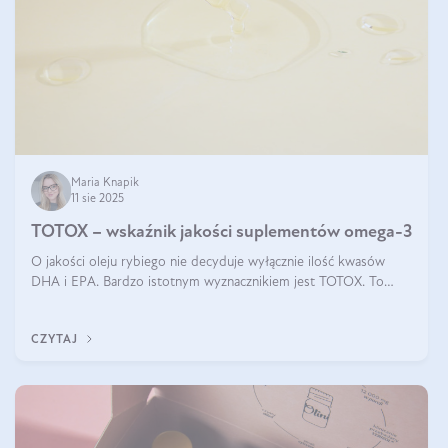
Maria Knapik
11 sie 2025
TOTOX – wskaźnik jakości suplementów omega-3
O jakości oleju rybiego nie decyduje wyłącznie ilość kwasów
DHA i EPA. Bardzo istotnym wyznacznikiem jest TOTOX. To
wskaźnik, który pokazuje skuteczność, świeżość oraz
bezpieczeństwo suplementu?
CZYTAJ