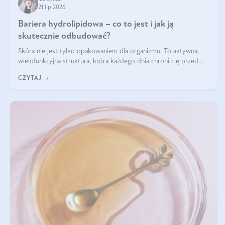
21 lip 2026
Bariera hydrolipidowa – co to jest i jak ją
skutecznie odbudować?
Skóra nie jest tylko opakowaniem dla organizmu. To aktywna,
wielofunkcyjna struktura, która każdego dnia chroni cię przed
utratą wody, wahaniami temperatury i czynnikami
CZYTAJ
środowiskowymi. Jednym z jej kluczowych elementów jest
bariera hydrolipidowa.