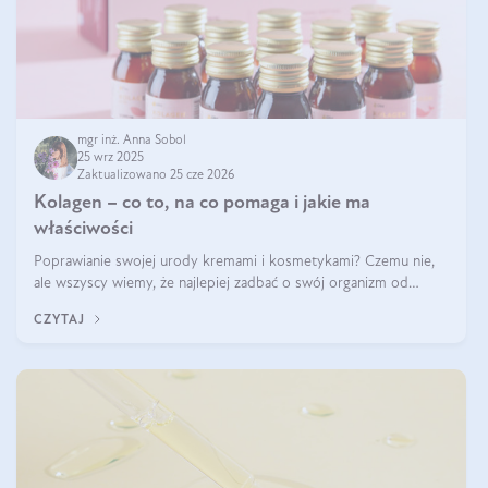
mgr inż. Anna Sobol
25 wrz 2025
Zaktualizowano 25 cze 2026
Kolagen – co to, na co pomaga i jakie ma
właściwości
Poprawianie swojej urody kremami i kosmetykami? Czemu nie,
ale wszyscy wiemy, że najlepiej zadbać o swój organizm od
wewnątrz — to solidna podstawa do tego, by nasz wygląd
CZYTAJ
zewnętrzny prezentował się zdrowo i atrakcyjnie. Stosowanie
wysokiej jakości suplem