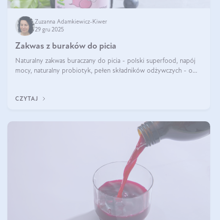
Zuzanna Adamkiewicz-Kiwer
29 gru 2025
Zakwas z buraków do picia
Naturalny zakwas buraczany do picia - polski superfood, napój
mocy, naturalny probiotyk, pełen składników odżywczych - o
zakwasie z buraka mówi się w samych superlatywach. Niektórzy
z Was usłyszeli o
CZYTAJ