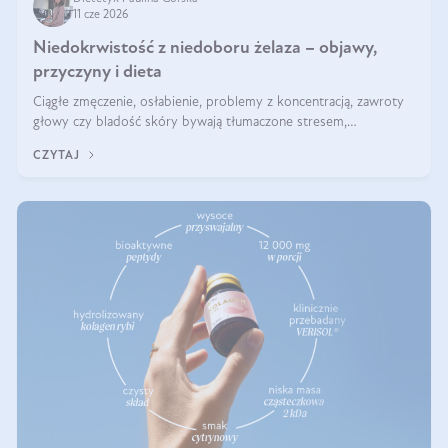
11 cze 2026
Niedokrwistość z niedoboru żelaza – objawy,
przyczyny i dieta
Ciągłe zmęczenie, osłabienie, problemy z koncentracją, zawroty
głowy czy bladość skóry bywają tłumaczone stresem,
przepracowaniem lub niedoborem snu. Tymczasem ich przyczyną
CZYTAJ
może być niedokrwistość z niedoboru żelaza.