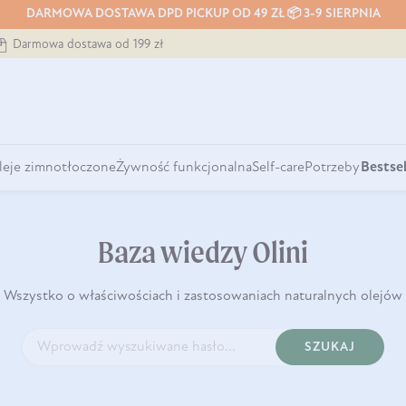
DARMOWA DOSTAWA DPD PICKUP OD 49 ZŁ 📦 3-9 SIERPNIA
Darmowa dostawa od 199 zł
leje zimnotłoczone
Żywność funkcjonalna
Self-care
Potrzeby
Bestsel
Baza wiedzy Olini
Wszystko o właściwościach i zastosowaniach naturalnych olejów
SZUKAJ