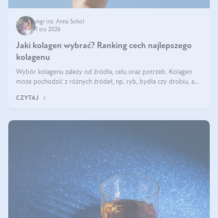
mgr inż. Anna Sobol
1 sty 2026
Jaki kolagen wybrać? Ranking cech najlepszego
kolagenu
Wybór kolagenu zależy od źródła, celu oraz potrzeb. Kolagen
może pochodzić z różnych źródeł, np. ryb, bydła czy drobiu, a
każdy typ ma swoje unikatowe właściwości. Dla skóry najlepiej
CZYTAJ
sprawdza się kolagen rybi, a dla wspierania stawów — kolagen
bydlęcy.