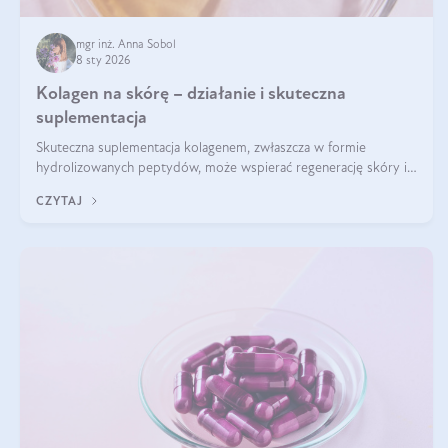
mgr inż. Anna Sobol
8 sty 2026
Kolagen na skórę – działanie i skuteczna
suplementacja
Skuteczna suplementacja kolagenem, zwłaszcza w formie
hydrolizowanych peptydów, może wspierać regenerację skóry i
poprawiać jej wygląd, jeśli jest połączona z odpowiednią dietą i
CZYTAJ
regularnością stosowania.