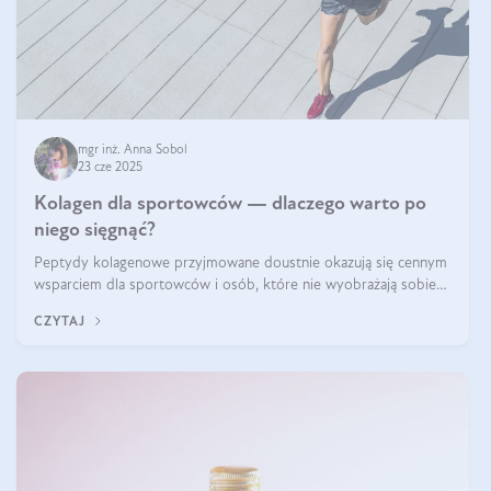
mgr inż. Anna Sobol
23 cze 2025
Kolagen dla sportowców — dlaczego warto po
niego sięgnąć?
Peptydy kolagenowe przyjmowane doustnie okazują się cennym
wsparciem dla sportowców i osób, które nie wyobrażają sobie
życia bez intensywnego ruchu.
CZYTAJ