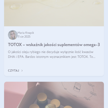
Maria Knapik
11 sie 2025
TOTOX – wskaźnik jakości suplementów omega-3
O jakości oleju rybiego nie decyduje wyłącznie ilość kwasów
DHA i EPA. Bardzo istotnym wyznacznikiem jest TOTOX. To
wskaźnik, który pokazuje skuteczność, świeżość oraz
bezpieczeństwo suplementu?
CZYTAJ