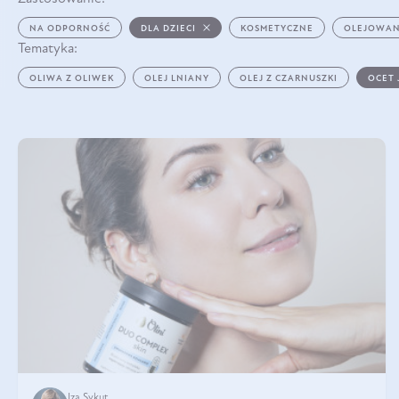
NA ODPORNOŚĆ
DLA DZIECI
KOSMETYCZNE
OLEJOWAN
Tematyka:
OLIWA Z OLIWEK
OLEJ LNIANY
OLEJ Z CZARNUSZKI
OCET
Iza Sykut