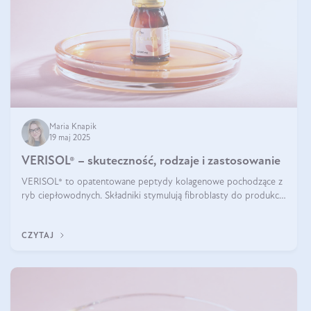
Maria Knapik
19 maj 2025
VERISOL® – skuteczność, rodzaje i zastosowanie
VERISOL® to opatentowane peptydy kolagenowe pochodzące z
ryb ciepłowodnych. Składniki stymulują fibroblasty do produkcji
kolagenu i elastyny w skórze. Kolagen VERISOL® zapewnia
wysoką biodostępność i umożliwia skuteczne dotarcie do
CZYTAJ
komórek skóry.