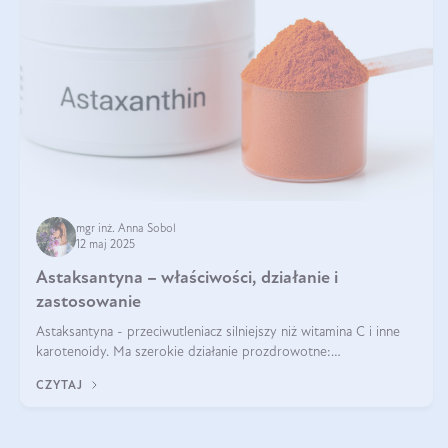
mgr inż. Anna Sobol
12 maj 2025
Astaksantyna – właściwości, działanie i
zastosowanie
Astaksantyna - przeciwutleniacz silniejszy niż witamina C i inne
karotenoidy. Ma szerokie działanie prozdrowotne:
przeciwzapalne, przeciwnowotworowe i immunomodulacyjne.
CZYTAJ