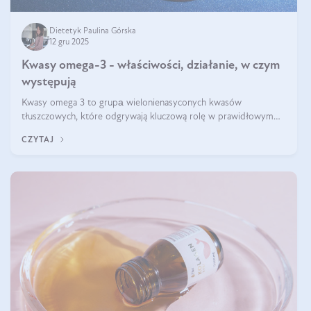
Dietetyk Paulina Górska
12 gru 2025
Kwasy omega-3 - właściwości, działanie, w czym
występują
Kwasy omega 3 to grupа wielonienasyconych kwasów
tłuszczowych, które odgrywają kluczową rolę w prawidłowym
funkcjonowaniu organizmu – wspierają pracę serca, mózgu i
CZYTAJ
układu odpornościowego.