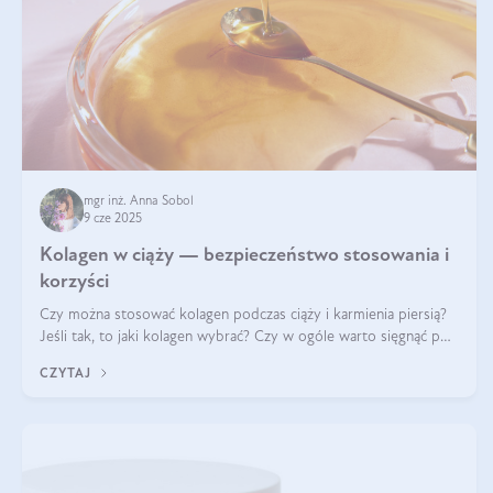
mgr inż. Anna Sobol
9 cze 2025
Kolagen w ciąży — bezpieczeństwo stosowania i
korzyści
Czy można stosować kolagen podczas ciąży i karmienia piersią?
Jeśli tak, to jaki kolagen wybrać? Czy w ogóle warto sięgnąć po
ten rodzaj suplementacji?
CZYTAJ