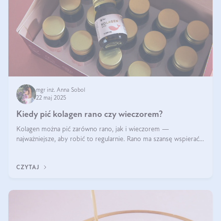
mgr inż. Anna Sobol
22 maj 2025
Kiedy pić kolagen rano czy wieczorem?
Kolagen można pić zarówno rano, jak i wieczorem —
najważniejsze, aby robić to regularnie. Rano ma szansę wspierać
energię i metabolizm, a wieczorem regenerację organizmu
podczas snu.
CZYTAJ