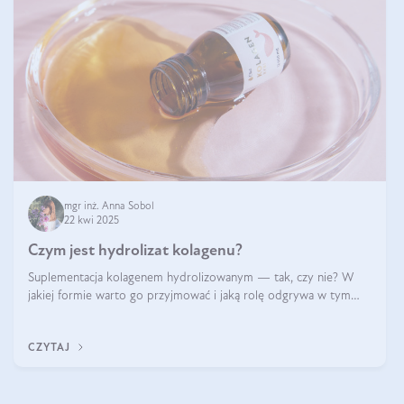
mgr inż. Anna Sobol
22 kwi 2025
Czym jest hydrolizat kolagenu?
Suplementacja kolagenem hydrolizowanym — tak, czy nie? W
jakiej formie warto go przyjmować i jaką rolę odgrywa w tym
wszystkim jego hydroliza czy liofilizacja?
CZYTAJ