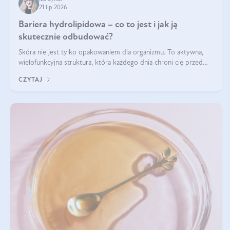
21 lip 2026
Bariera hydrolipidowa – co to jest i jak ją
skutecznie odbudować?
Skóra nie jest tylko opakowaniem dla organizmu. To aktywna,
wielofunkcyjna struktura, która każdego dnia chroni cię przed
utratą wody, wahaniami temperatury i czynnikami
CZYTAJ
środowiskowymi. Jednym z jej kluczowych elementów jest
bariera hydrolipidowa.