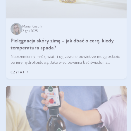
Maria Knapik
2 gru 2025
Pielęgnacja skóry zimą – jak dbać o cerę, kiedy
temperatura spada?
Naprzemienny mróz, wiatr i ogrzewane powietrze mogą osłabić
barierę hydrolipidową. Jaka więc powinna być świadoma
pielęgnacja w okresie chłodnych miesięcy?
CZYTAJ