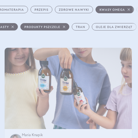
ROMATERAPIA
PRZEPIS
ZDROWE NAWYKI
KWASY OMEGA
PASTY
PRODUKTY PSZCZELE
TRAN
OLEJE DLA ZWIERZĄT
Maria Knapik