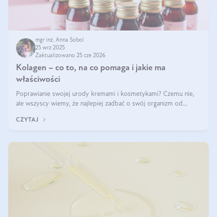
mgr inż. Anna Sobol
25 wrz 2025
Zaktualizowano 25 cze 2026
Kolagen – co to, na co pomaga i jakie ma
właściwości
Poprawianie swojej urody kremami i kosmetykami? Czemu nie,
ale wszyscy wiemy, że najlepiej zadbać o swój organizm od
wewnątrz — to solidna podstawa do tego, by nasz wygląd
CZYTAJ
zewnętrzny prezentował się zdrowo i atrakcyjnie. Stosowanie
wysokiej jakości suplem