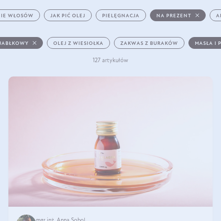
IE WŁOSÓW
JAK PIĆ OLEJ
PIELĘGNACJA
NA PREZENT
A
 JABŁKOWY
OLEJ Z WIESIOŁKA
ZAKWAS Z BURAKÓW
MASŁA I 
127 artykułów
mgr inż. Anna Sobol