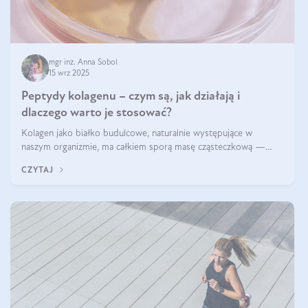
mgr inż. Anna Sobol
15 wrz 2025
Peptydy kolagenu – czym są, jak działają i
dlaczego warto je stosować?
Kolagen jako białko budulcowe, naturalnie występujące w
naszym organizmie, ma całkiem sporą masę cząsteczkową —
nawet do 300 kDa. Jeśli chcielibyśmy suplementować go w tej
CZYTAJ
formie, byłby trudno strawialny. Aby był lepiej przyswajalny i
bardziej biodostępny