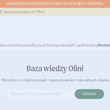
DARMOWA DOSTAWA DPD PICKUP OD 49 ZŁ 📦 3-9 SIERPNIA
Darmowa dostawa od 199 zł
leje zimnotłoczone
Żywność funkcjonalna
Self-care
Potrzeby
Bestsel
Baza wiedzy Olini
Wszystko o właściwościach i zastosowaniach naturalnych olejów
SZUKAJ