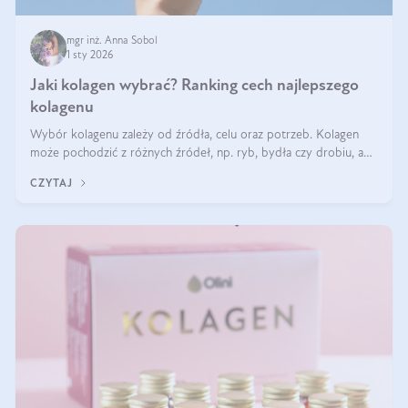
mgr inż. Anna Sobol
1 sty 2026
Jaki kolagen wybrać? Ranking cech najlepszego
kolagenu
Wybór kolagenu zależy od źródła, celu oraz potrzeb. Kolagen
może pochodzić z różnych źródeł, np. ryb, bydła czy drobiu, a
każdy typ ma swoje unikatowe właściwości. Dla skóry najlepiej
CZYTAJ
sprawdza się kolagen rybi, a dla wspierania stawów — kolagen
bydlęcy.