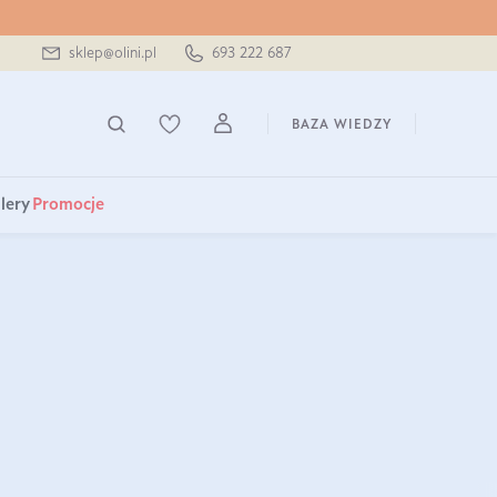
sklep@olini.pl
693 222 687
BAZA WIEDZY
lery
Promocje