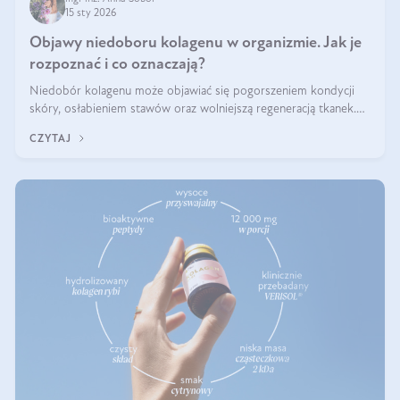
15 sty 2026
Objawy niedoboru kolagenu w organizmie. Jak je
rozpoznać i co oznaczają?
Niedobór kolagenu może objawiać się pogorszeniem kondycji
skóry, osłabieniem stawów oraz wolniejszą regeneracją tkanek.
Do najczęstszych sygnałów należą utrata jędrności i elastyczności
CZYTAJ
skóry, bóle stawów, łamliwość paznokci oraz osłabienie włosów.