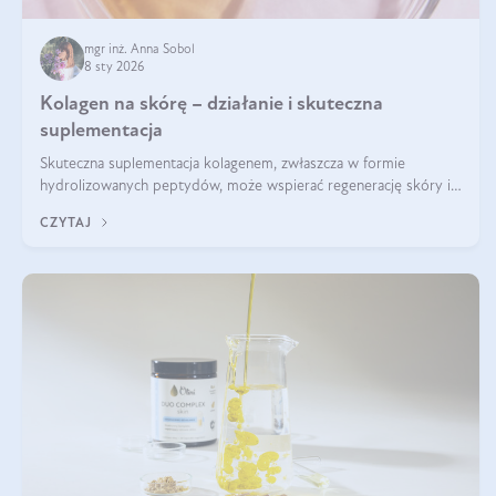
mgr inż. Anna Sobol
8 sty 2026
Kolagen na skórę – działanie i skuteczna
suplementacja
Skuteczna suplementacja kolagenem, zwłaszcza w formie
hydrolizowanych peptydów, może wspierać regenerację skóry i
poprawiać jej wygląd, jeśli jest połączona z odpowiednią dietą i
CZYTAJ
regularnością stosowania.