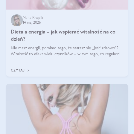
Maria Knapik
14 maj 2026
Dieta a energia – jak wspierać witalność na co
dzień?
Nie masz energii, pomimo tego, że starasz się „jeść zdrowo”?
Witalność to efekt wielu czynników – w tym tego, co regularnie
ląduje na talerzu. Zapotrzebowanie na składniki odżywcze różni
się w zależności od osoby
CZYTAJ