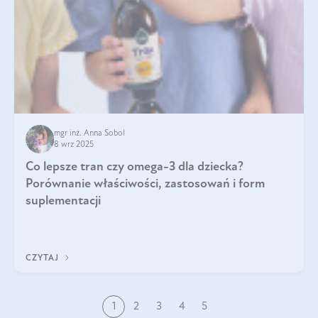
mgr inż. Anna Sobol
8 wrz 2025
Co lepsze tran czy omega-3 dla dziecka?
Porównanie właściwości, zastosowań i form
suplementacji
CZYTAJ
1
2
3
4
5