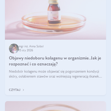
mgr inż. Anna Sobol
15 sty 2026
Objawy niedoboru kolagenu w organizmie. Jak je
rozpoznać i co oznaczają?
Niedobór kolagenu może objawiać się pogorszeniem kondycji
skóry, osłabieniem stawów oraz wolniejszą regeneracją tkanek.
Do najczęstszych sygnałów należą utrata jędrności i
elastyczności skóry, bóle stawów, łamliwość paznokci oraz
CZYTAJ
osłabienie włosów.