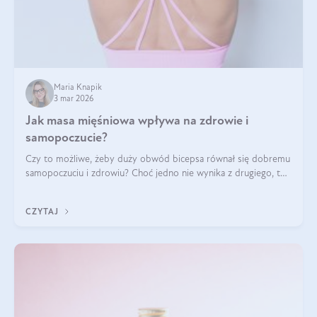
Maria Knapik
3 mar 2026
Jak masa mięśniowa wpływa na zdrowie i
samopoczucie?
Czy to możliwe, żeby duży obwód bicepsa równał się dobremu
samopoczuciu i zdrowiu? Choć jedno nie wynika z drugiego, to
jest między nimi powiązanie – masa mięśniowa może znacznie
poprawić jakość życia. W jaki sposób? W tym wpisie wszystko
CZYTAJ
wyjaśnimy.