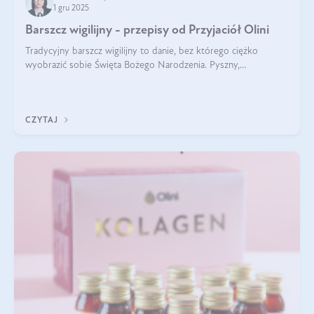
1 gru 2025
Barszcz wigilijny - przepisy od Przyjaciół Olini
Tradycyjny barszcz wigilijny to danie, bez którego ciężko
wyobrazić sobie Święta Bożego Narodzenia. Pyszny,
aromatyczny, esencjonalny, pachnący grzybami, o pięknym
klarownym kolorze. W czym tkwi tajem
CZYTAJ