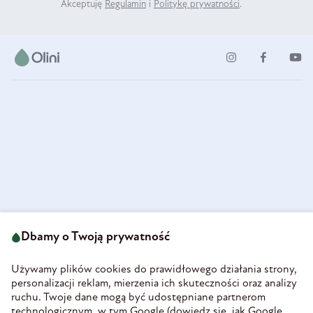
Akceptuję
Regulamin
i
Politykę prywatności
.
ul. Strzegomska 49
693 222 687
58-160 Świebodzice
Dbamy o Twoją prywatność
sklep@olini.pl
Polska
NIP 8860027066
Używamy plików cookies do prawidłowego działania strony,
REGON 890213034
personalizacji reklam, mierzenia ich skuteczności oraz analizy
ruchu. Twoje dane mogą być udostępniane partnerom
INFORMACJE
technologicznym, w tym Google (
dowiedz się, jak Google