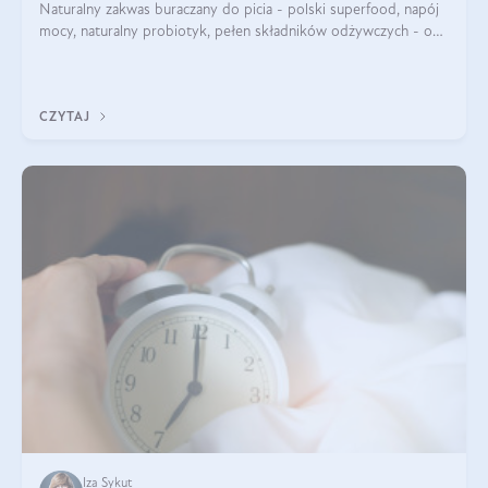
Naturalny zakwas buraczany do picia - polski superfood, napój
mocy, naturalny probiotyk, pełen składników odżywczych - o
zakwasie z buraka mówi się w samych superlatywach. Niektórzy
z Was usłyszeli o
CZYTAJ
Iza Sykut