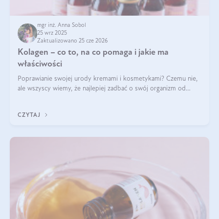
mgr inż. Anna Sobol
25 wrz 2025
Zaktualizowano 25 cze 2026
Kolagen – co to, na co pomaga i jakie ma
właściwości
Poprawianie swojej urody kremami i kosmetykami? Czemu nie,
ale wszyscy wiemy, że najlepiej zadbać o swój organizm od
wewnątrz — to solidna podstawa do tego, by nasz wygląd
zewnętrzny prezentował się zdrowo i atrakcyjnie. Stosowanie
CZYTAJ
wysokiej jakości suplem