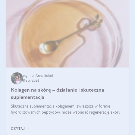
mgr inż. Anna Sobol
8 sty 2026
Kolagen na skórę – działanie i skuteczna
suplementacja
Skuteczna suplementacja kolagenem, zwłaszcza w formie
hydrolizowanych peptydów, może wspierać regenerację skóry i
poprawiać jej wygląd, jeśli jest połączona z odpowiednią dietą i
regularnością stosowania.
CZYTAJ