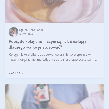
mgr inż. Anna Sobol
15 wrz 2025
Peptydy kolagenu – czym są, jak działają i
dlaczego warto je stosować?
Kolagen jako białko budulcowe, naturalnie występujące w
naszym organizmie, ma całkiem sporą masę cząsteczkową —
nawet do 300 kDa. Jeśli chcielibyśmy suplementować go w tej
formie, byłby trudno strawialny. Aby był lepiej przyswajalny i
CZYTAJ
bardziej biodostępny