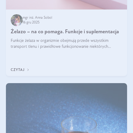
mgr inż. Anna Sobol
16 gru 2025
Żelazo – na co pomaga. Funkcje i suplementacja
Funkcje żelaza w organizmie obejmują przede wszystkim
transport tlenu i prawidłowe funkcjonowanie niektórych
enzymów. Żelazo odpowiada też za działanie układu
immunologicznego i nerwowego, szczególnie na wczesnym
etapie życia.
CZYTAJ