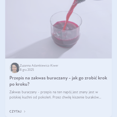
Zuzanna Adamkiewicz-Kiwer
8 gru 2025
Przepis na zakwas buraczany - jak go zrobić krok
po kroku?
Zakwas buraczany - przepis na ten napój jest znany jest w
polskiej kuchni od pokoleń. Przez chwilę kiszenie buraków
czerwonych zostało zapomniane, by w ostatnim czasie powrócić
na fali popularności na
CZYTAJ