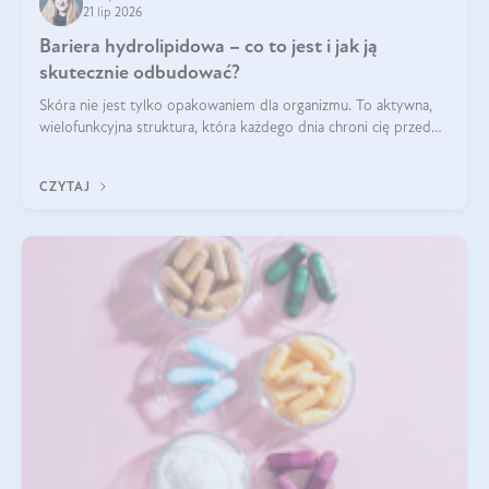
21 lip 2026
Bariera hydrolipidowa – co to jest i jak ją
skutecznie odbudować?
Skóra nie jest tylko opakowaniem dla organizmu. To aktywna,
wielofunkcyjna struktura, która każdego dnia chroni cię przed
utratą wody, wahaniami temperatury i czynnikami
środowiskowymi. Jednym z jej kluczowych elementów jest
CZYTAJ
bariera hydrolipidowa.