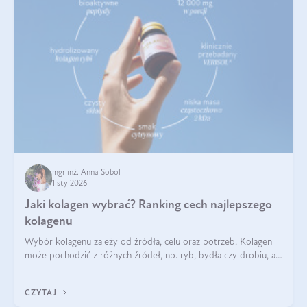
mgr inż. Anna Sobol
1 sty 2026
Jaki kolagen wybrać? Ranking cech najlepszego
kolagenu
Wybór kolagenu zależy od źródła, celu oraz potrzeb. Kolagen
może pochodzić z różnych źródeł, np. ryb, bydła czy drobiu, a
każdy typ ma swoje unikatowe właściwości. Dla skóry najlepiej
sprawdza się kolagen rybi, a dla wspierania stawów — kolagen
CZYTAJ
bydlęcy.