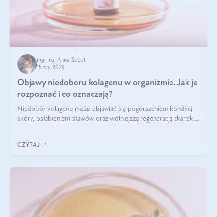
mgr inż. Anna Sobol
15 sty 2026
Objawy niedoboru kolagenu w organizmie. Jak je
rozpoznać i co oznaczają?
Niedobór kolagenu może objawiać się pogorszeniem kondycji
skóry, osłabieniem stawów oraz wolniejszą regeneracją tkanek.
Do najczęstszych sygnałów należą utrata jędrności i
elastyczności skóry, bóle stawów, łamliwość paznokci oraz
CZYTAJ
osłabienie włosów.