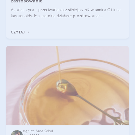
zastosowanie
Astaksantyna - przeciwutleniacz silniejszy niż witamina C i inne
karotenoidy. Ma szerokie działanie prozdrowotne:
przeciwzapalne, przeciwnowotworowe i immunomodulacyjne.
CZYTAJ
mgr inż. Anna Sobol