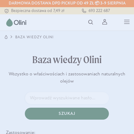
DARMOWA DOSTAWA DPD PICKUP OD 49 ZŁ 📦 3-9 SIERPNIA
Tłoczony zawsze na zimno
693 222 687
Bezpieczna dostawa od 7,49 zł
Darmowa dostawa od 199 zł
Tłoczony zawsze na zimno
BAZA WIEDZY OLINI
Baza wiedzy Olini
Wszystko o właściwościach i zastosowaniach naturalnych
olejów
SZUKAJ
Zastosowanie: