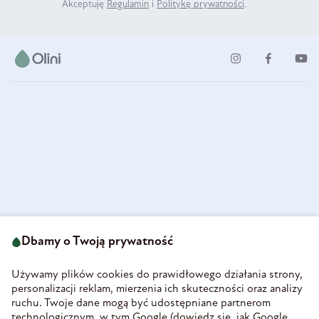
Akceptuję
Regulamin
i
Politykę prywatności
.
ul. Strzegomska 49
693 222 687
58-160 Świebodzice
Dbamy o Twoją prywatność
sklep@olini.pl
Polska
NIP 8860027066
Używamy plików cookies do prawidłowego działania strony,
REGON 890213034
personalizacji reklam, mierzenia ich skuteczności oraz analizy
ruchu. Twoje dane mogą być udostępniane partnerom
INFORMACJE
technologicznym, w tym Google (
dowiedz się, jak Google