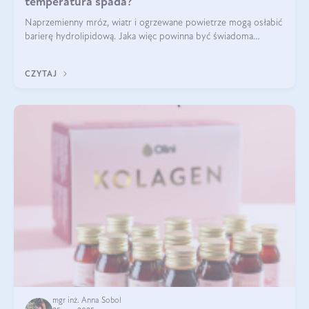
temperatura spada?
Naprzemienny mróz, wiatr i ogrzewane powietrze mogą osłabić
barierę hydrolipidową. Jaka więc powinna być świadoma
pielęgnacja w okresie chłodnych miesięcy?
CZYTAJ
mgr inż. Anna Sobol