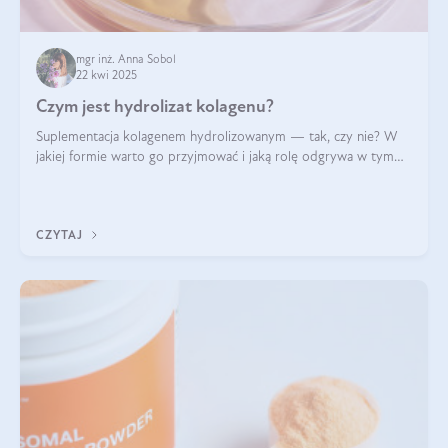
mgr inż. Anna Sobol
22 kwi 2025
Czym jest hydrolizat kolagenu?
Suplementacja kolagenem hydrolizowanym — tak, czy nie? W
jakiej formie warto go przyjmować i jaką rolę odgrywa w tym
wszystkim jego hydroliza czy liofilizacja?
CZYTAJ