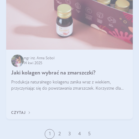
mgr inż. Anna Sobol
14 kwi 2025
Jaki kolagen wybrać na zmarszczki?
Produkcja naturalnego kolagenu zanika wraz z wiekiem,
przyczyniając się do powstawania zmarszczek. Korzystne dla
skóry efekty stosowania kolagenu w formie preparatów
doustnych potwierdzone zostały przez badania naukowe.
CZYTAJ
1
2
3
4
5