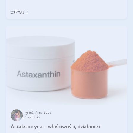
zapewnia wysoką biodostępność i umożliwia skuteczne dotarcie
do komórek skóry.
CZYTAJ
mgr inż. Anna Sobol
12 maj 2025
Astaksantyna – właściwości, działanie i