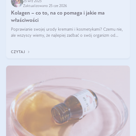
25 wrz 2025
Zaktualizowano 25 cze 2026
Kolagen – co to, na co pomaga i jakie ma
właściwości
Poprawianie swojej urody kremami i kosmetykami? Czemu nie,
ale wszyscy wiemy, że najlepiej zadbać o swój organizm od
wewnątrz — to solidna podstawa do tego, by nasz wygląd
zewnętrzny prezentował się zdrowo i atrakcyjnie. Stosowanie
CZYTAJ
wysokiej jakości suplem