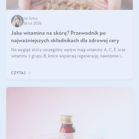
Iza Sykut
26 lut 2026
Jaka witamina na skórę? Przewodnik po
najważniejszych składnikach dla zdrowej cery
Na wygląd skóry szczególny wpływ mają witaminy A, C, E oraz
witaminy z grupy B, które wspierają regenerację, nawilżenie i
ochronę przed stresem oksydacyjnym. Odpowiednia podaż
tych witamin wspiera elastyczność skóry i jej naturalny blask.
CZYTAJ