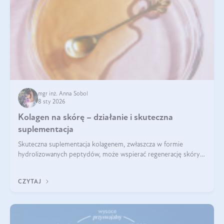
mgr inż. Anna Sobol
8 sty 2026
Kolagen na skórę – działanie i skuteczna
suplementacja
Skuteczna suplementacja kolagenem, zwłaszcza w formie
hydrolizowanych peptydów, może wspierać regenerację skóry i
poprawiać jej wygląd, jeśli jest połączona z odpowiednią dietą i
regularnością stosowania.
CZYTAJ