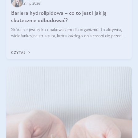
21 lip 2026
Bariera hydrolipidowa – co to jest i jak ją
skutecznie odbudować?
Skóra nie jest tylko opakowaniem dla organizmu. To aktywna,
wielofunkcyjna struktura, która każdego dnia chroni cię przed
utratą wody, wahaniami temperatury i czynnikami
środowiskowymi. Jednym z jej kluczowych elementów jest
CZYTAJ
bariera hydrolipidowa.