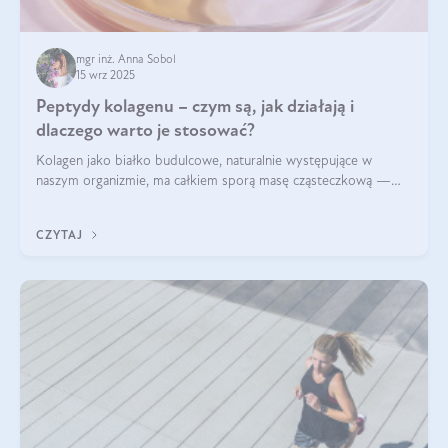
mgr inż. Anna Sobol
15 wrz 2025
Peptydy kolagenu – czym są, jak działają i
dlaczego warto je stosować?
Kolagen jako białko budulcowe, naturalnie występujące w
naszym organizmie, ma całkiem sporą masę cząsteczkową —
nawet do 300 kDa. Jeśli chcielibyśmy suplementować go w tej
formie, byłby trudno strawialny. Aby był lepiej przyswajalny i
CZYTAJ
bardziej biodostępny