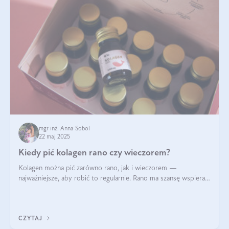
mgr inż. Anna Sobol
22 maj 2025
Kiedy pić kolagen rano czy wieczorem?
Kolagen można pić zarówno rano, jak i wieczorem —
najważniejsze, aby robić to regularnie. Rano ma szansę wspierać
energię i metabolizm, a wieczorem regenerację organizmu
podczas snu.
CZYTAJ