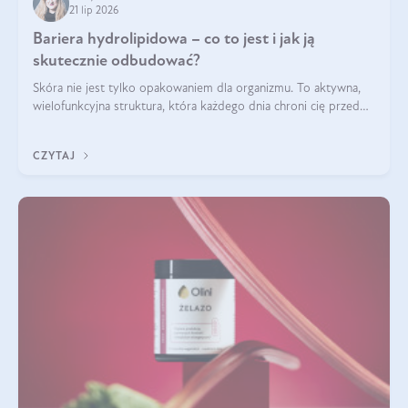
21 lip 2026
Bariera hydrolipidowa – co to jest i jak ją
skutecznie odbudować?
Skóra nie jest tylko opakowaniem dla organizmu. To aktywna,
wielofunkcyjna struktura, która każdego dnia chroni cię przed
utratą wody, wahaniami temperatury i czynnikami
środowiskowymi. Jednym z jej kluczowych elementów jest
CZYTAJ
bariera hydrolipidowa.