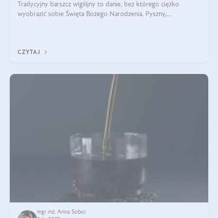
Tradycyjny barszcz wigilijny to danie, bez którego ciężko
wyobrazić sobie Święta Bożego Narodzenia. Pyszny,
aromatyczny, esencjonalny, pachnący grzybami, o pięknym
klarownym kolorze. W czym tkwi tajem
CZYTAJ
mgr inż. Anna Sobol