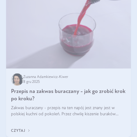
Zuzanna Adamkiewicz-Kiwer
8 gru 2025
Przepis na zakwas buraczany - jak go zrobić krok
po kroku?
Zakwas buraczany - przepis na ten napój jest znany jest w
polskiej kuchni od pokoleń. Przez chwilę kiszenie buraków
czerwonych zostało zapomniane, by w ostatnim czasie powrócić
na fali popularności na
CZYTAJ