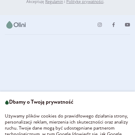
Akceptuję
Regulamin
i
Politykę prywatności
.
ul. Strzegomska 49
693 222 687
58-160 Świebodzice
Dbamy o Twoją prywatność
sklep@olini.pl
Polska
NIP 8860027066
Używamy plików cookies do prawidłowego działania strony,
REGON 890213034
personalizacji reklam, mierzenia ich skuteczności oraz analizy
ruchu. Twoje dane mogą być udostępniane partnerom
INFORMACJE
technologicznym, w tym Google (
dowiedz się, jak Google