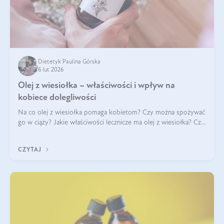
Dietetyk Paulina Górska
6 lut 2026
Olej z wiesiołka – właściwości i wpływ na
kobiece dolegliwości
Na co olej z wiesiołka pomaga kobietom? Czy można spożywać
go w ciąży? Jakie właściwości lecznicze ma olej z wiesiołka? Czy
jego skuteczność potwierdzają badania? Ile trzeba czekać na
efekty? Jaka jes
CZYTAJ