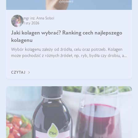
mgr inż. Anna Sobol
1 sty 2026
Jaki kolagen wybrać? Ranking cech najlepszego
kolagenu
Wybór kolagenu zależy od źródła, celu oraz potrzeb. Kolagen
może pochodzić z różnych źródeł, np. ryb, bydła czy drobiu, a
każdy typ ma swoje unikatowe właściwości. Dla skóry najlepiej
sprawdza się kolagen rybi, a dla wspierania stawów — kolagen
CZYTAJ
bydlęcy.