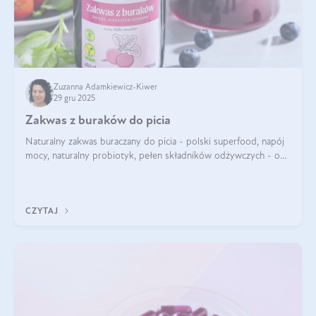
Zuzanna Adamkiewicz-Kiwer
29 gru 2025
Zakwas z buraków do picia
Naturalny zakwas buraczany do picia - polski superfood, napój
mocy, naturalny probiotyk, pełen składników odżywczych - o
zakwasie z buraka mówi się w samych superlatywach. Niektórzy
z Was usłyszeli o
CZYTAJ