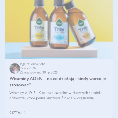
mgr inż. Anna Sobol
22 sty 2026
Zaktualizowano 30 lip 2026
Witaminy ADEK – na co działają i kiedy warto je
stosować?
Witaminy A, D, E i K to rozpuszczalne w tłuszczach składniki
odżywcze, które pełnią kluczowe funkcje w organizmie.
Wspierają zdrowie skóry i wzroku, odporność, prawidłową
krzepliwość krwi oraz mineralizację kości.
CZYTAJ