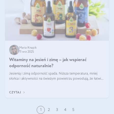
Maria Knapik
11 wrz 2025
Witaminy na jesień i zimę – jak wspierać
odporność naturalnie?
Jesienią i zimą odporność spada. Niższa temperatura, mniej
słońca i aktywności na świeżym powietrzu powodują, że łatwiej
się przeziębiamy. Dlatego szczególnie w tym okresie
powinniśmy wspierać układ immunologiczny. Co warto
CZYTAJ
suplementować jesienią i zimą?
1
2
3
4
5