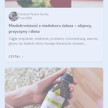
Dietetyk Paulina Górska
11 cze 2026
Niedokrwistość z niedoboru żelaza – objawy,
przyczyny i dieta
Ciągłe zmęczenie, osłabienie, problemy z koncentracją, zawroty
głowy czy bladość skóry bywają tłumaczone stresem,
przepracowaniem lub niedoborem snu. Tymczasem ich
przyczyną może być niedokrwistość z niedoboru żelaza.
CZYTAJ