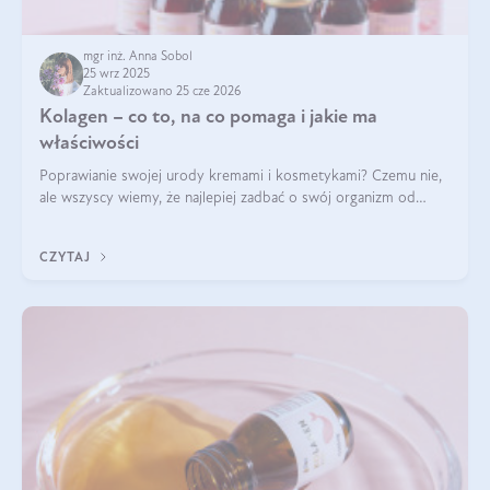
mgr inż. Anna Sobol
25 wrz 2025
Zaktualizowano 25 cze 2026
Kolagen – co to, na co pomaga i jakie ma
właściwości
Poprawianie swojej urody kremami i kosmetykami? Czemu nie,
ale wszyscy wiemy, że najlepiej zadbać o swój organizm od
wewnątrz — to solidna podstawa do tego, by nasz wygląd
zewnętrzny prezentował się zdrowo i atrakcyjnie. Stosowanie
CZYTAJ
wysokiej jakości suplem