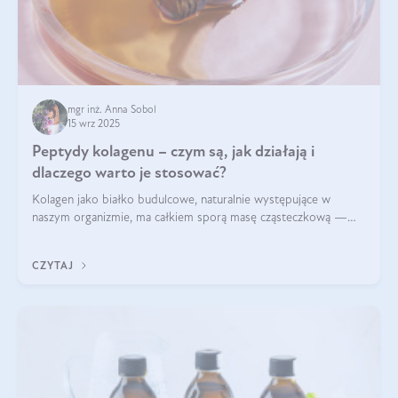
mgr inż. Anna Sobol
15 wrz 2025
Peptydy kolagenu – czym są, jak działają i
dlaczego warto je stosować?
Kolagen jako białko budulcowe, naturalnie występujące w
naszym organizmie, ma całkiem sporą masę cząsteczkową —
nawet do 300 kDa. Jeśli chcielibyśmy suplementować go w tej
formie, byłby trudno strawialny. Aby był lepiej przyswajalny i
CZYTAJ
bardziej biodostępny