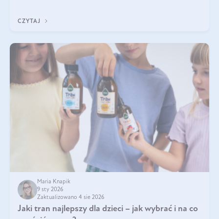
Do najczęstszych sygnałów należą utrata jędrności i
elastyczności skóry, bóle stawów, łamliwość paznokci oraz
CZYTAJ
osłabienie włosów.
Maria Knapik
9 sty 2026
Zaktualizowano 4 sie 2026
Jaki tran najlepszy dla dzieci – jak wybrać i na co