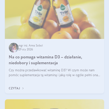
mgr inż. Anna Sobol
29 sty 2026
Na co pomaga witamina D3 – działanie,
niedobory i suplementacja
Czy można przedawkować witaminę D3? W czym może nam
pomóc suplementacja tą witaminą i jaką rolę w ogóle pełni ona
w naszym ciele? Powszechnie wiadomo, że jej przyjmowanie
zalecane jest jesienią i zimą, ale czy wiesz, dlaczego warto to
CZYTAJ
robić?