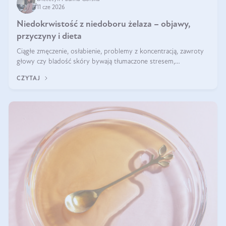
11 cze 2026
Niedokrwistość z niedoboru żelaza – objawy,
przyczyny i dieta
Ciągłe zmęczenie, osłabienie, problemy z koncentracją, zawroty
głowy czy bladość skóry bywają tłumaczone stresem,
przepracowaniem lub niedoborem snu. Tymczasem ich przyczyną
CZYTAJ
może być niedokrwistość z niedoboru żelaza.