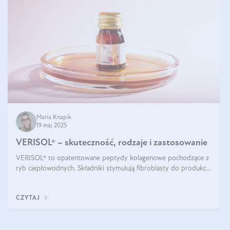
Maria Knapik
19 maj 2025
VERISOL® – skuteczność, rodzaje i zastosowanie
VERISOL® to opatentowane peptydy kolagenowe pochodzące z
ryb ciepłowodnych. Składniki stymulują fibroblasty do produkcji
kolagenu i elastyny w skórze. Kolagen VERISOL® zapewnia
wysoką biodostępność i umożliwia skuteczne dotarcie do
CZYTAJ
komórek skóry.