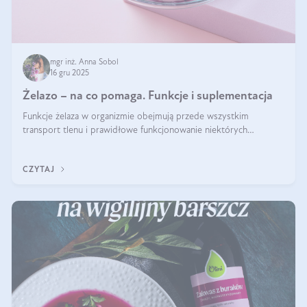
mgr inż. Anna Sobol
16 gru 2025
Żelazo – na co pomaga. Funkcje i suplementacja
Funkcje żelaza w organizmie obejmują przede wszystkim
transport tlenu i prawidłowe funkcjonowanie niektórych
enzymów. Żelazo odpowiada też za działanie układu
immunologicznego i nerwowego, szczególnie na wczesnym
CZYTAJ
etapie życia.