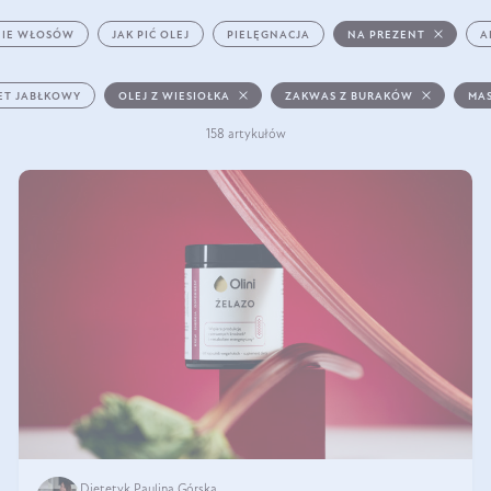
IE WŁOSÓW
JAK PIĆ OLEJ
PIELĘGNACJA
NA PREZENT
A
ET JABŁKOWY
OLEJ Z WIESIOŁKA
ZAKWAS Z BURAKÓW
MAS
158 artykułów
Dietetyk Paulina Górska