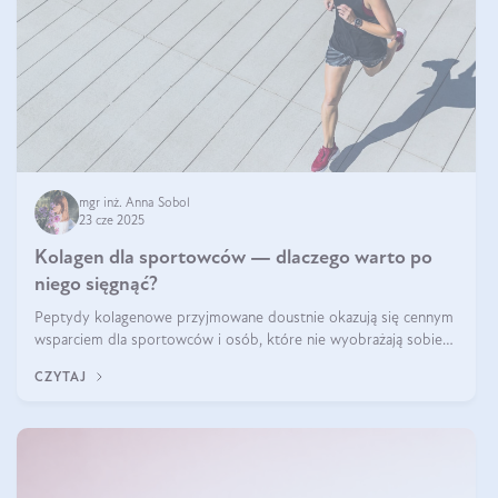
mgr inż. Anna Sobol
23 cze 2025
Kolagen dla sportowców — dlaczego warto po
niego sięgnąć?
Peptydy kolagenowe przyjmowane doustnie okazują się cennym
wsparciem dla sportowców i osób, które nie wyobrażają sobie
życia bez intensywnego ruchu.
CZYTAJ