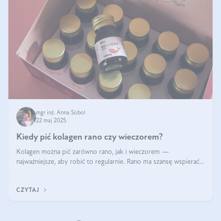
mgr inż. Anna Sobol
22 maj 2025
Kiedy pić kolagen rano czy wieczorem?
Kolagen można pić zarówno rano, jak i wieczorem —
najważniejsze, aby robić to regularnie. Rano ma szansę wspierać
energię i metabolizm, a wieczorem regenerację organizmu
podczas snu.
CZYTAJ