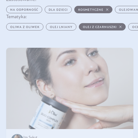
NA ODPORNOŚĆ
DLA DZIECI
KOSMETYCZNE
OLEJOWAN
Tematyka:
OLIWA Z OLIWEK
OLEJ LNIANY
OLEJ Z CZARNUSZKI
OC
Iza Sykut