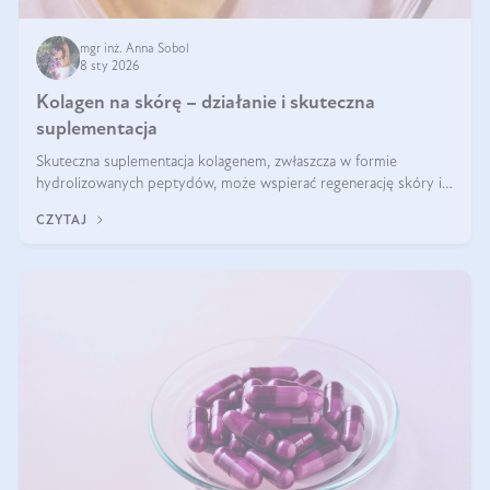
mgr inż. Anna Sobol
8 sty 2026
Kolagen na skórę – działanie i skuteczna
suplementacja
Skuteczna suplementacja kolagenem, zwłaszcza w formie
hydrolizowanych peptydów, może wspierać regenerację skóry i
poprawiać jej wygląd, jeśli jest połączona z odpowiednią dietą i
CZYTAJ
regularnością stosowania.