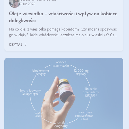
6 lut 2026
Olej z wiesiołka – właściwości i wpływ na kobiece
dolegliwości
Na co olej z wiesiołka pomaga kobietom? Czy można spożywać
go w ciąży? Jakie właściwości lecznicze ma olej z wiesiołka? Czy
jego skuteczność potwierdzają badania? Ile trzeba czekać na
CZYTAJ
efekty? Jaka jes