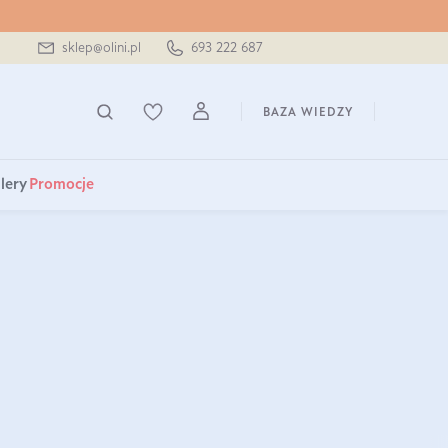
sklep@olini.pl
693 222 687
BAZA WIEDZY
lery
Promocje