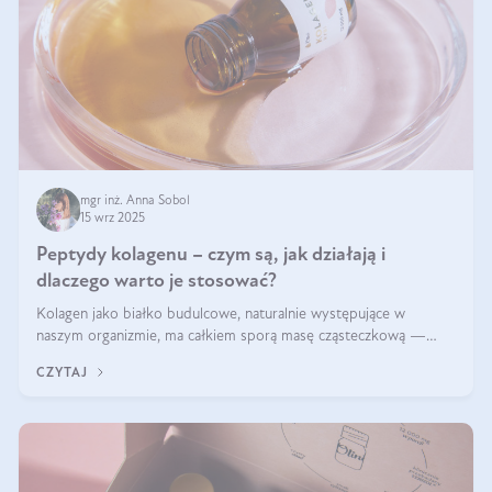
mgr inż. Anna Sobol
15 wrz 2025
Peptydy kolagenu – czym są, jak działają i
dlaczego warto je stosować?
Kolagen jako białko budulcowe, naturalnie występujące w
naszym organizmie, ma całkiem sporą masę cząsteczkową —
nawet do 300 kDa. Jeśli chcielibyśmy suplementować go w tej
CZYTAJ
formie, byłby trudno strawialny. Aby był lepiej przyswajalny i
bardziej biodostępny