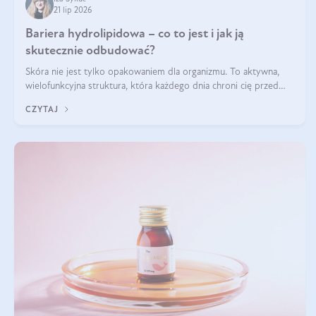
21 lip 2026
Bariera hydrolipidowa – co to jest i jak ją
skutecznie odbudować?
Skóra nie jest tylko opakowaniem dla organizmu. To aktywna,
wielofunkcyjna struktura, która każdego dnia chroni cię przed
utratą wody, wahaniami temperatury i czynnikami
CZYTAJ
środowiskowymi. Jednym z jej kluczowych elementów jest
bariera hydrolipidowa.