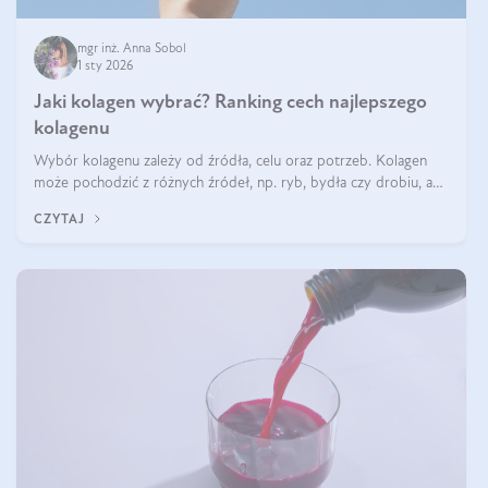
mgr inż. Anna Sobol
1 sty 2026
Jaki kolagen wybrać? Ranking cech najlepszego
kolagenu
Wybór kolagenu zależy od źródła, celu oraz potrzeb. Kolagen
może pochodzić z różnych źródeł, np. ryb, bydła czy drobiu, a
każdy typ ma swoje unikatowe właściwości. Dla skóry najlepiej
CZYTAJ
sprawdza się kolagen rybi, a dla wspierania stawów — kolagen
bydlęcy.