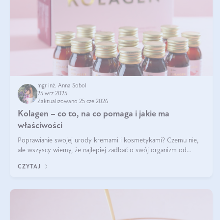
mgr inż. Anna Sobol
25 wrz 2025
Zaktualizowano 25 cze 2026
Kolagen – co to, na co pomaga i jakie ma
właściwości
Poprawianie swojej urody kremami i kosmetykami? Czemu nie,
ale wszyscy wiemy, że najlepiej zadbać o swój organizm od
wewnątrz — to solidna podstawa do tego, by nasz wygląd
CZYTAJ
zewnętrzny prezentował się zdrowo i atrakcyjnie. Stosowanie
wysokiej jakości suplem