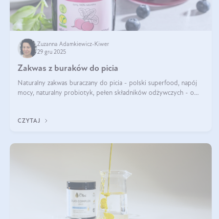
Zuzanna Adamkiewicz-Kiwer
29 gru 2025
Zakwas z buraków do picia
Naturalny zakwas buraczany do picia - polski superfood, napój
mocy, naturalny probiotyk, pełen składników odżywczych - o
zakwasie z buraka mówi się w samych superlatywach. Niektórzy
z Was usłyszeli o
CZYTAJ