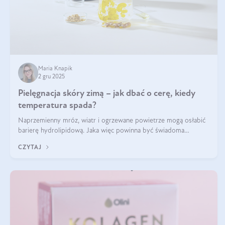
Maria Knapik
2 gru 2025
Pielęgnacja skóry zimą – jak dbać o cerę, kiedy
temperatura spada?
Naprzemienny mróz, wiatr i ogrzewane powietrze mogą osłabić
barierę hydrolipidową. Jaka więc powinna być świadoma
pielęgnacja w okresie chłodnych miesięcy?
CZYTAJ