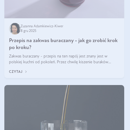
Zuzanna Adamkiewicz-Kiwer
8 gru 2025
Przepis na zakwas buraczany - jak go zrobić krok
po kroku?
Zakwas buraczany - przepis na ten napój jest znany jest w
polskiej kuchni od pokoleń. Przez chwilę kiszenie buraków
czerwonych zostało zapomniane, by w ostatnim czasie powrócić
CZYTAJ
na fali popularności na