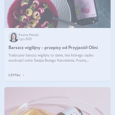
Paulina Maludy
1 gru 2025
Barszcz wigilijny - przepisy od Przyjaciół Olini
Tradycyjny barszcz wigilijny to danie, bez którego ciężko
wyobrazić sobie Święta Bożego Narodzenia. Pyszny,
aromatyczny, esencjonalny, pachnący grzybami, o pięknym
klarownym kolorze. W czym tkwi tajem
CZYTAJ