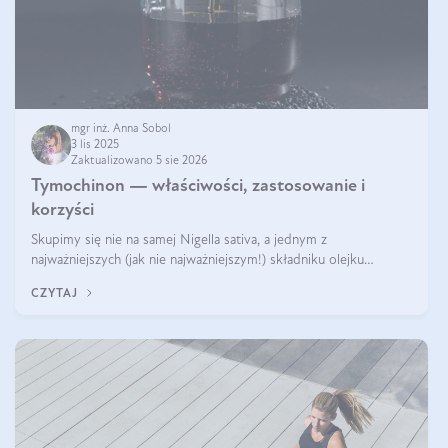
mgr inż. Anna Sobol
3 lis 2025
Zaktualizowano 5 sie 2026
Tymochinon — właściwości, zastosowanie i
korzyści
Skupimy się nie na samej Nigella sativa, a jednym z
najważniejszych (jak nie najważniejszym!) składniku olejku
eterycznego z czarnuszki: tymochinonie.
CZYTAJ