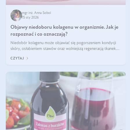
mgr inż. Anna Sobol
15 sty 2026
Objawy niedoboru kolagenu w organizmie. Jak je
rozpoznać i co oznaczają?
Niedobór kolagenu może objawiać się pogorszeniem kondycji
skóry, osłabieniem stawów oraz wolniejszą regeneracją tkanek.
Do najczęstszych sygnałów należą utrata jędrności i elastyczności
CZYTAJ
skóry, bóle stawów, łamliwość paznokci oraz osłabienie włosów.