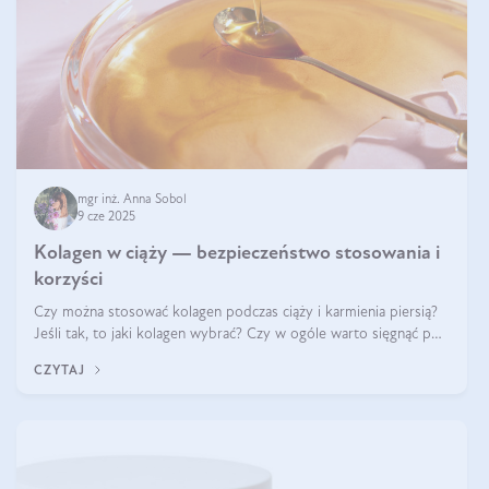
mgr inż. Anna Sobol
9 cze 2025
Kolagen w ciąży — bezpieczeństwo stosowania i
korzyści
Czy można stosować kolagen podczas ciąży i karmienia piersią?
Jeśli tak, to jaki kolagen wybrać? Czy w ogóle warto sięgnąć po
ten rodzaj suplementacji?
CZYTAJ