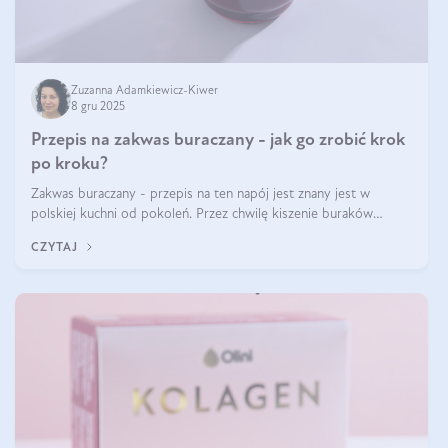
Zuzanna Adamkiewicz-Kiwer
8 gru 2025
Przepis na zakwas buraczany - jak go zrobić krok
po kroku?
Zakwas buraczany - przepis na ten napój jest znany jest w
polskiej kuchni od pokoleń. Przez chwilę kiszenie buraków
czerwonych zostało zapomniane, by w ostatnim czasie powrócić
CZYTAJ
na fali popularności na