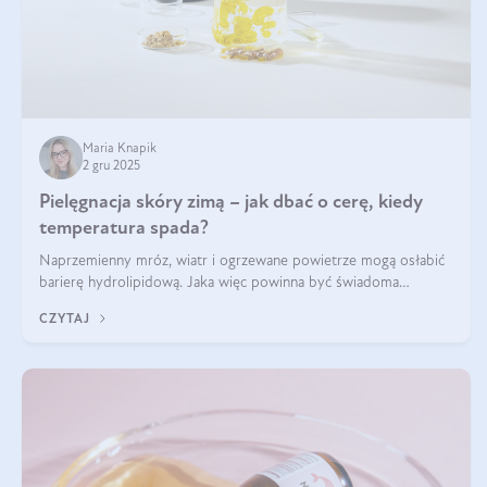
Maria Knapik
2 gru 2025
Pielęgnacja skóry zimą – jak dbać o cerę, kiedy
temperatura spada?
Naprzemienny mróz, wiatr i ogrzewane powietrze mogą osłabić
barierę hydrolipidową. Jaka więc powinna być świadoma
pielęgnacja w okresie chłodnych miesięcy?
CZYTAJ