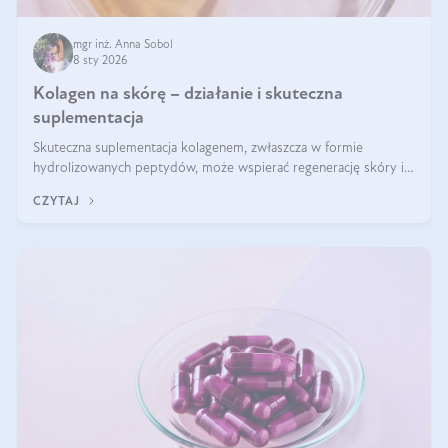
mgr inż. Anna Sobol
8 sty 2026
Kolagen na skórę – działanie i skuteczna
suplementacja
Skuteczna suplementacja kolagenem, zwłaszcza w formie
hydrolizowanych peptydów, może wspierać regenerację skóry i
poprawiać jej wygląd, jeśli jest połączona z odpowiednią dietą i
CZYTAJ
regularnością stosowania.