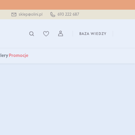
sklep@olini.pl
693 222 687
BAZA WIEDZY
lery
Promocje