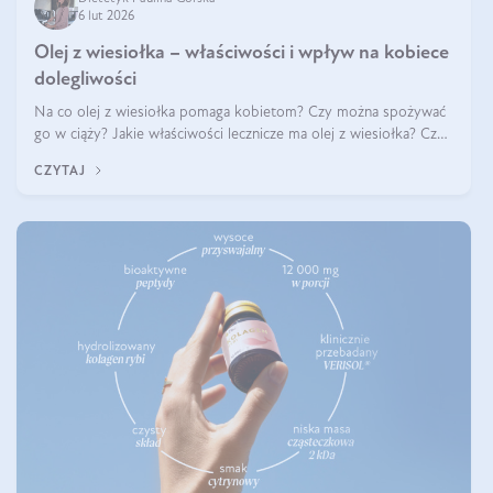
6 lut 2026
Olej z wiesiołka – właściwości i wpływ na kobiece
dolegliwości
Na co olej z wiesiołka pomaga kobietom? Czy można spożywać
go w ciąży? Jakie właściwości lecznicze ma olej z wiesiołka? Czy
jego skuteczność potwierdzają badania? Ile trzeba czekać na
CZYTAJ
efekty? Jaka jes