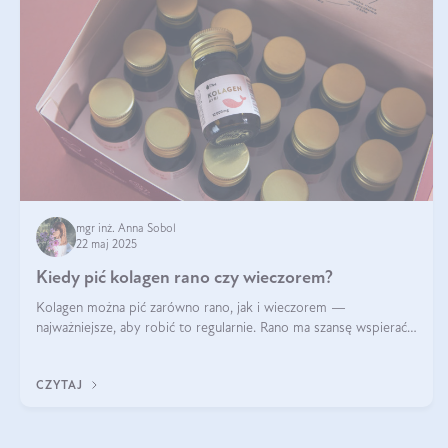
mgr inż. Anna Sobol
22 maj 2025
Kiedy pić kolagen rano czy wieczorem?
Kolagen można pić zarówno rano, jak i wieczorem —
najważniejsze, aby robić to regularnie. Rano ma szansę wspierać
energię i metabolizm, a wieczorem regenerację organizmu
podczas snu.
CZYTAJ