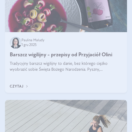
Paulina Maludy
1 gru 2025
Barszcz wigilijny - przepisy od Przyjaciół Olini
Tradycyjny barszcz wigilijny to danie, bez którego ciężko
wyobrazić sobie Święta Bożego Narodzenia. Pyszny,
aromatyczny, esencjonalny, pachnący grzybami, o pięknym
klarownym kolorze. W czym tkwi tajem
CZYTAJ