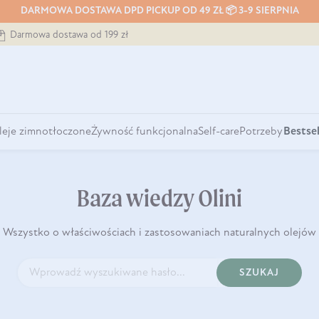
DARMOWA DOSTAWA DPD PICKUP OD 49 ZŁ 📦 3-9 SIERPNIA
Darmowa dostawa od 199 zł
leje zimnotłoczone
Żywność funkcjonalna
Self-care
Potrzeby
Bestsel
Baza wiedzy Olini
Wszystko o właściwościach i zastosowaniach naturalnych olejów
SZUKAJ