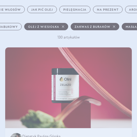
IE WŁOSÓW
JAK PIĆ OLEJ
PIELĘGNACJA
NA PREZENT
ARO
 JABŁKOWY
OLEJ Z WIESIOŁKA
ZAKWAS Z BURAKÓW
MASŁA
130 artykułów
Dietetyk Paulina Górska