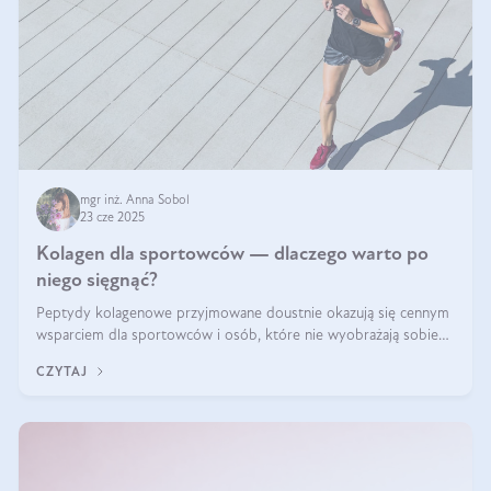
mgr inż. Anna Sobol
23 cze 2025
Kolagen dla sportowców — dlaczego warto po
niego sięgnąć?
Peptydy kolagenowe przyjmowane doustnie okazują się cennym
wsparciem dla sportowców i osób, które nie wyobrażają sobie
życia bez intensywnego ruchu.
CZYTAJ