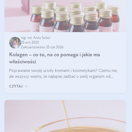
mgr inż. Anna Sobol
25 wrz 2025
Zaktualizowano 25 cze 2026
Kolagen – co to, na co pomaga i jakie ma
właściwości
Poprawianie swojej urody kremami i kosmetykami? Czemu nie,
ale wszyscy wiemy, że najlepiej zadbać o swój organizm od
wewnątrz — to solidna podstawa do tego, by nasz wygląd
CZYTAJ
zewnętrzny prezentował się zdrowo i atrakcyjnie. Stosowanie
wysokiej jakości suplem