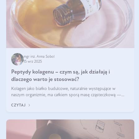
mgr inż. Anna Sobol
15 wrz 2025
Peptydy kolagenu – czym są, jak działają i
dlaczego warto je stosować?
Kolagen jako białko budulcowe, naturalnie występujące w
naszym organizmie, ma całkiem sporą masę cząsteczkową —
nawet do 300 kDa. Jeśli chcielibyśmy suplementować go w tej
CZYTAJ
formie, byłby trudno strawialny. Aby był lepiej przyswajalny i
bardziej biodostępny