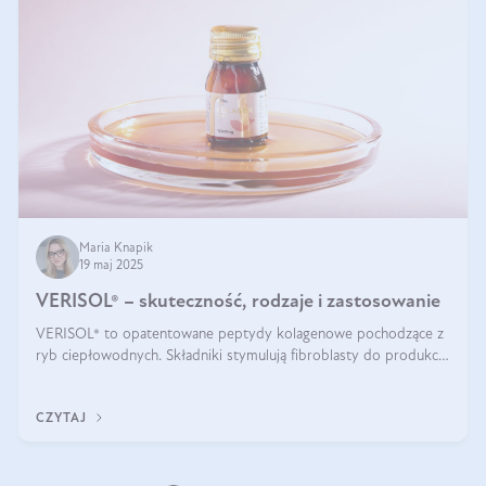
Maria Knapik
19 maj 2025
VERISOL® – skuteczność, rodzaje i zastosowanie
VERISOL® to opatentowane peptydy kolagenowe pochodzące z
ryb ciepłowodnych. Składniki stymulują fibroblasty do produkcji
kolagenu i elastyny w skórze. Kolagen VERISOL® zapewnia
wysoką biodostępność i umożliwia skuteczne dotarcie do
CZYTAJ
komórek skóry.