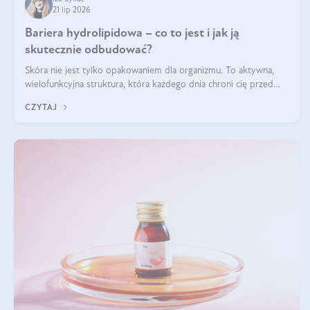
21 lip 2026
Bariera hydrolipidowa – co to jest i jak ją
skutecznie odbudować?
Skóra nie jest tylko opakowaniem dla organizmu. To aktywna,
wielofunkcyjna struktura, która każdego dnia chroni cię przed
utratą wody, wahaniami temperatury i czynnikami
CZYTAJ
środowiskowymi. Jednym z jej kluczowych elementów jest
bariera hydrolipidowa.