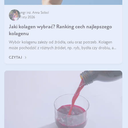
mgr inż. Anna Sobol
1 sty 2026
Jaki kolagen wybrać? Ranking cech najlepszego
kolagenu
Wybór kolagenu zależy od źródła, celu oraz potrzeb. Kolagen
może pochodzić z różnych źródeł, np. ryb, bydła czy drobiu, a
każdy typ ma swoje unikatowe właściwości. Dla skóry najlepiej
CZYTAJ
sprawdza się kolagen rybi, a dla wspierania stawów — kolagen
bydlęcy.