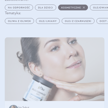
NA ODPORNOŚĆ
DLA DZIECI
KOSMETYCZNE
OLEJOWAN
Tematyka:
OLIWA Z OLIWEK
OLEJ LNIANY
OLEJ Z CZARNUSZKI
OCET
Iza Sykut