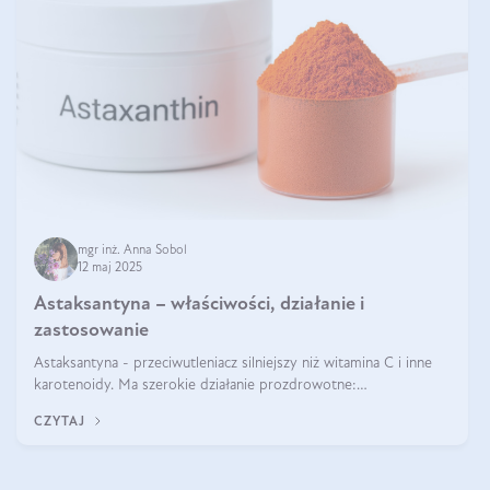
mgr inż. Anna Sobol
12 maj 2025
Astaksantyna – właściwości, działanie i
zastosowanie
Astaksantyna - przeciwutleniacz silniejszy niż witamina C i inne
karotenoidy. Ma szerokie działanie prozdrowotne:
przeciwzapalne, przeciwnowotworowe i immunomodulacyjne.
CZYTAJ