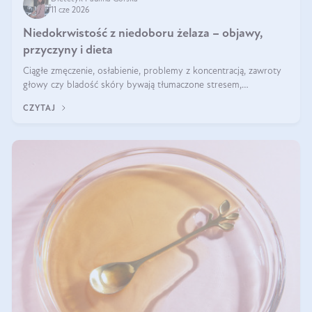
11 cze 2026
Niedokrwistość z niedoboru żelaza – objawy,
przyczyny i dieta
Ciągłe zmęczenie, osłabienie, problemy z koncentracją, zawroty
głowy czy bladość skóry bywają tłumaczone stresem,
przepracowaniem lub niedoborem snu. Tymczasem ich przyczyną
CZYTAJ
może być niedokrwistość z niedoboru żelaza.