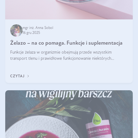
mgr inż. Anna Sobol
16 gru 2025
Żelazo – na co pomaga. Funkcje i suplementacja
Funkcje żelaza w organizmie obejmują przede wszystkim
transport tlenu i prawidłowe funkcjonowanie niektórych
enzymów. Żelazo odpowiada też za działanie układu
immunologicznego i nerwowego, szczególnie na wczesnym
CZYTAJ
etapie życia.