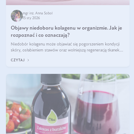
mgr inż. Anna Sobol
15 sty 2026
Objawy niedoboru kolagenu w organizmie. Jak je
rozpoznać i co oznaczają?
Niedobór kolagenu może objawiać się pogorszeniem kondycji
skóry, osłabieniem stawów oraz wolniejszą regeneracją tkanek.
Do najczęstszych sygnałów należą utrata jędrności i elastyczności
CZYTAJ
skóry, bóle stawów, łamliwość paznokci oraz osłabienie włosów.